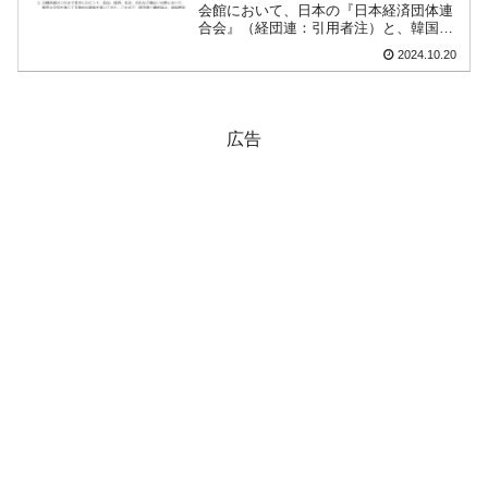
会館において、日本の『日本経済団体連
韓国･李在明「青年層の雇用状況が悪い。せ
『Money1』
合会』（経団連：引用者注）と、韓国の
『韓国経済人協会』が「第31回首脳懇談
や、若者に起業させよう」⇒ どんな雇用対策だソレ。
2024.10.20
会」を（よせばいいのに）開催しまし
た。この懇談会で、共同声明というのが
【韓国の外貨準備】2026年07月は4,279億ド
『Money1』
出ました。この中...
ル。外平債の発行「19.4億ドル」
広告
韓国「ここは北朝鮮なのか。選管がサーバー
『Money1』
にウソのデータを入力したのは明白だ」
韓国･李在明さっそく不動産対策で浅薄な発
『Money1』
言。
韓国は「中国と同じく」投資に不適格な国
『Money1』
だ。
『韓国銀行』が「金の保有量を増やします」
『Money1』
⇒「金を経由するドル入手」手段ではないのか？
韓国･外為取引量「1日当たり1,214.4億ドル」
『Money1』
まで拡大 ⇒ 海外資金の動きに強く左右される状態
韓国･帰ってきた李在明。李在明を支持しな
『Money1』