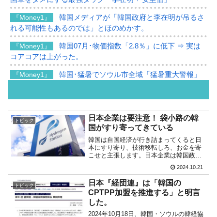
韓国メディアが「韓国政府と李在明が吊るさ
『Money1』
れる可能性もあるのでは」とほのめかす。
韓国07月･物価指数「2.8％」に低下 ⇒ 実は
『Money1』
コアコアは上がった。
韓国･猛暑でソウル市全域「猛暑重大警報」
『Money1』
発令。李在明「猛暑・干ばつ対処状況点検会議」
【日本市場再挑戦中】韓国『現代自動車』07
『Money1』
月販売台数は去年のほぼ半分「71台」しか売れなかった。
日本企業は要注意！ 袋小路の韓
トピック
『起亜』は9台だけ
国がすり寄ってきている
韓国は自国経済が行き詰まってくると日
韓国「信用赦免を何回やっても、何回やって
『Money1』
本にすり寄り、技術移転しろ、お金を寄
も」⇒ 257万人赦免したのに60万人がまた延滞者に転落！
こせと主張します。日本企業は韓国政府
の動き、また韓国企業の甘言にだまされ
2024.10.21
韓国K9専用砲弾･装薬自動供給装甲車両･珍兵
『Money1』
ないようにしてください。増税メガネな
ど日本の国益を考えない（日本人・日本
器「K10」が改良に乗り出す。
日本『経団連』は「韓国の
トピック
企業の利益を第一に考えな...
CPTPP加盟を推進する」と明言
韓国「2026年07月の輸出入」絶好調。半導体
『Money1』
した。
だけで410億ドル、輸出全体の41％もある
2024年10月18日、韓国・ソウルの韓経協