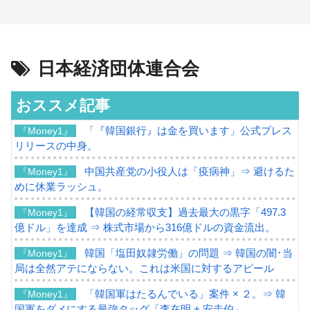
日本経済団体連合会
おススメ記事
「『韓国銀行』は金を買います」公式プレス
『Money1』
リリースの中身。
中国共産党の小役人は「疫病神」⇒ 避けるた
『Money1』
めに休業ラッシュ。
【韓国の経常収支】過去最大の黒字「497.3
『Money1』
億ドル」を達成 ⇒ 株式市場から316億ドルの資金流出。
韓国「塩田奴隷労働」の問題 ⇒ 韓国の闇･当
『Money1』
局は全然アテにならない。これは米国に対するアピール
「韓国軍はたるんでいる」案件 × ２。⇒ 韓
『Money1』
国軍をダメにする最強タッグ「李在明 + 安圭伯」