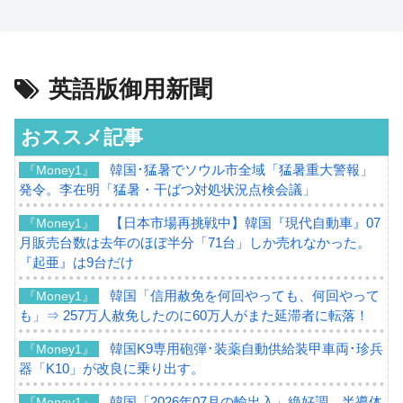
英語版御用新聞
おススメ記事
韓国･猛暑でソウル市全域「猛暑重大警報」
『Money1』
発令。李在明「猛暑・干ばつ対処状況点検会議」
【日本市場再挑戦中】韓国『現代自動車』07
『Money1』
月販売台数は去年のほぼ半分「71台」しか売れなかった。
『起亜』は9台だけ
韓国「信用赦免を何回やっても、何回やって
『Money1』
も」⇒ 257万人赦免したのに60万人がまた延滞者に転落！
韓国K9専用砲弾･装薬自動供給装甲車両･珍兵
『Money1』
器「K10」が改良に乗り出す。
韓国「2026年07月の輸出入」絶好調。半導体
『Money1』