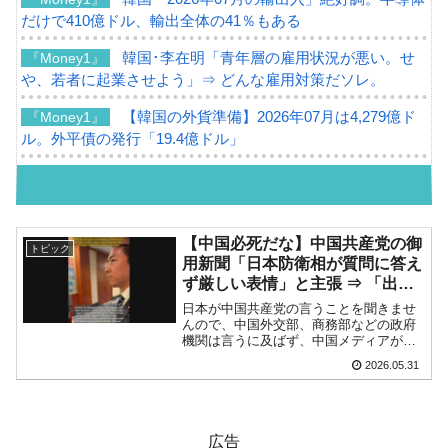
だけで410億ドル、輸出全体の41％もある
韓国･李在明「青年層の雇用状況が悪い。せ
『Money1』
や、若者に起業させよう」⇒ どんな雇用対策だソレ。
【韓国の外貨準備】2026年07月は4,279億ド
『Money1』
ル。外平債の発行「19.4億ドル」
韓国「ここは北朝鮮なのか。選管がサーバー
『Money1』
にウソのデータを入力したのは明白だ」
韓国･李在明さっそく不動産対策で浅薄な発
『Money1』
【中国必死だな】中国共産党の御
トピック
言。
用新聞「日本防衛相が質問に答え
ず厳しい表情」と主張 ⇒ 「出待
韓国は「中国と同じく」投資に不適格な国
『Money1』
ち」で無視されただけでした。
日本が中国共産党の言うことを聞きませ
だ。
んので、中国外交部、商務部などの政府
機関は言うに及ばず、中国メディアがだ
『韓国銀行』が「金の保有量を増やします」
『Money1』
んだんヒステリックになってきました。
2026.05.31
中国共産党の英語版御用新聞『Global
⇒「金を経由するドル入手」手段ではないのか？
Times』が面白い記事を出していますの
で、ご紹介しま...
韓国･外為取引量「1日当たり1,214.4億ドル」
『Money1』
まで拡大 ⇒ 海外資金の動きに強く左右される状態
広告