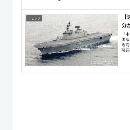
【
トピック
分
『中
国版
近海
略兵