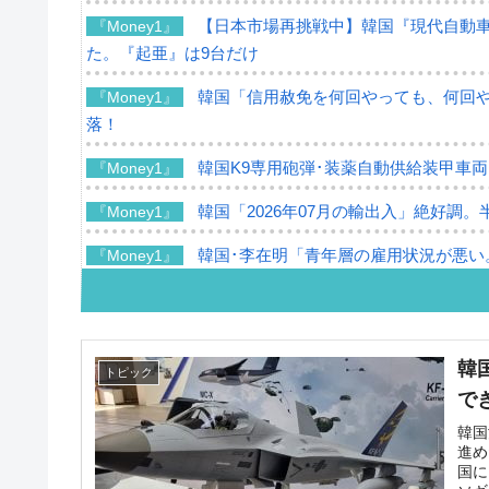
【日本市場再挑戦中】韓国『現代自動車
『Money1』
た。『起亜』は9台だけ
韓国「信用赦免を何回やっても、何回やっ
『Money1』
落！
韓国K9専用砲弾･装薬自動供給装甲車両
『Money1』
韓国「2026年07月の輸出入」絶好調。
『Money1』
韓国･李在明「青年層の雇用状況が悪い
『Money1』
【韓国の外貨準備】2026年07月は4,2
『Money1』
韓国「ここは北朝鮮なのか。選管がサ
『Money1』
韓
トピック
韓国･李在明さっそく不動産対策で浅薄
『Money1』
で
韓国は「中国と同じく」投資に不適格
『Money1』
韓国
進め
国に
『韓国銀行』が「金の保有量を増やし
『Money1』