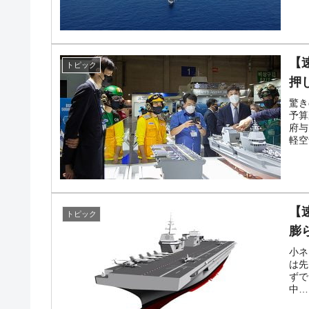
【
トピック
押
驚き
予算
府与
軽空
【
トピック
膨
小ネ
は先
ずで
中…