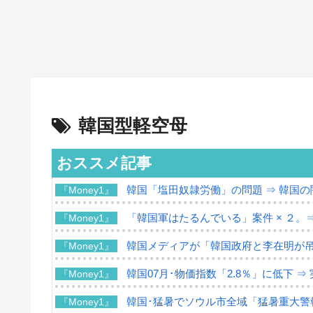
韓国型軽空母
おススメ記事
韓国「塩田奴隷労働」の問題 ⇒ 韓国
『Money1』
「韓国軍はたるんでいる」案件 × ２。
『Money1』
韓国メディアが「韓国政府と李在明が
『Money1』
韓国07月･物価指数「2.8％」に低下 
『Money1』
韓国･猛暑でソウル市全域「猛暑重大警
『Money1』