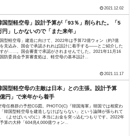
2021.12.02
韓国型軽空母」設計予算が「93％」削られた。「5
万円」しかないので「また来年」
国型軽空母」建造に向けて、2022年は予算72億ウォン（約7億
を見込み、国会で承認されれば設計に着手する――とご紹介した
すが……。国会審査で承認がされませんでした。2021年11月16
国防委員会予算審査処は、軽空母の基本設計...
2021.11.17
韓国型軽空母の主敵は日本」との主張。設計予算
7億円」で来年から着手
空母任務群の予想CG図。PHOTO(C)『韓国海軍』韓国では相変わ
「韓国型軽空母を建造しなけばならない」という論陣が張られて
、（よせばいいのに）本当にお金を突っ込むつもりです。2022年
予算の大枠「604兆4,000億ウォン...