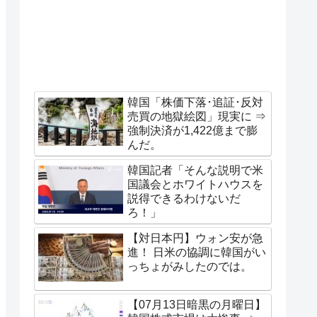
韓国「株価下落･追証･反対
売買の地獄絵図」現実に ⇒
強制決済が1,422億まで膨
んだ。
韓国記者「そんな説明で米
国議会とホワイトハウスを
説得できるわけないだ
ろ！」
【対日本円】ウォン安が急
進！ 日米の協調に韓国がい
っちょがみしたのでは。
【07月13日暗黒の月曜日】