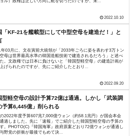
ョル）政権は正しい方向に舵を切ったのですが、未...
4億ドル」まで拡大 ⇒ 海外資金の動きに強く左右される状態
2022.10.10
ない「50.5％」に上昇
国「KF-21を艦載型にして中型空母を建造だ！」と
れた ⇒ 国家が行った恐るべき株価操作であり、空前の国政壟
言
21年03月に、文在寅前大統領が「2033年ごろに姿を表わす3万トン
活動」
空母は世界最高水準の韓国造船技術で建造されるだろう」と述べ
た。文政権では日本に負けないと「韓国型軽空母」の建造計画が
⇒ 中国の過剰生産が世界を蝕む。
上げられたのですが、先にご紹介したとおり...
業種は全般的「不調」⇒ PSIが示す現況は決して良くない。
2022.09.20
』1人当たり賠償10万ウォンを認定 ⇒ 総額3兆7,000億
国型軽空母の設計予算72億は通過。しかし「武装調
の予算6,445億」削られる
DX」1番艦、2032年竣工と公示
の2022年度予算607兆7,000億ウォン（約58.1兆円）が国会本会
通過しました。先に「速報」でご紹介した韓国型軽空母の予算の
協調に韓国がいっちょがみしたのでは。
す。PHOTO(C)『韓国海軍』政府原案どおり72億ウォンが通過し
与野党の折衝が最後でもめて決...