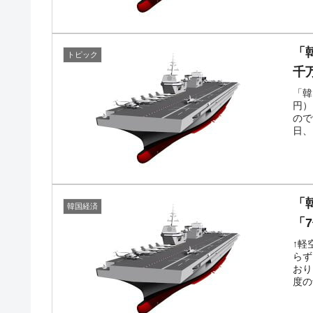
「
トピック
千
「韓
円）
ので
日、
「
韓国経済
「
↑軽
らず
おり
度の