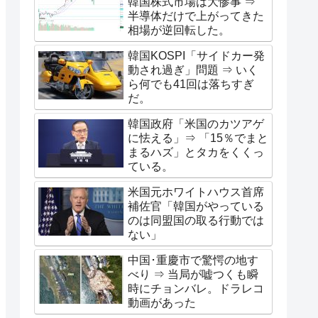
韓国株式市場は大惨事 ⇒
半導体だけで上がってきた
相場が逆回転した。
韓国KOSPI「サイドカー発
動され過ぎ」問題 ⇒ いく
ら何でも41回は落ちすぎ
だ。
韓国政府「米国のカツアゲ
に怯える」⇒ 「15％でまと
まるハズ」とタカをくくっ
ている。
米国元ホワイトハウス首席
補佐官「韓国がやっている
のは同盟国の取る行動では
ない」
中国･重慶市で驚愕の地す
べり ⇒ 当局が嘘つくも瞬
時にチョンバレ。ドラレコ
動画があった