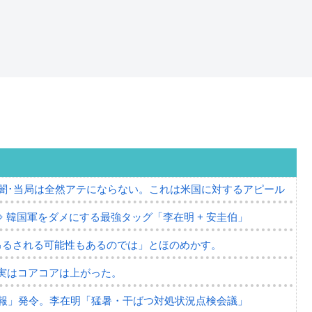
の闇･当局は全然アテにならない。これは米国に対するアピール
⇒ 韓国軍をダメにする最強タッグ「李在明 + 安圭伯」
吊るされる可能性もあるのでは」とほのめかす。
⇒ 実はコアコアは上がった。
報」発令。李在明「猛暑・干ばつ対処状況点検会議」