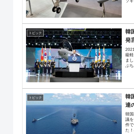
ソギ
韓国･外為取引量「1日当たり1,214.
『Money1』
韓国･帰ってきた李在明。李在明を支持し
『Money1』
韓
韓国大統領府ボンクラ政策室長が告発さ
『Money1』
トピック
断
発
20
韓国･警察職員が「丸刈りになって抗議
『Money1』
級軽
まし
中国だけが鉄鋼輸出を異常増加させる 
『Money1』
ぶち
韓国製造業「半導体絶好調」のウラで他
『Money1』
【米韓激突案件】韓国消費者院が『クーパン
『Money1』
韓
トピック
韓国で猛暑。南東部では干ばつ
『Money1』
達
韓国型イージス搭載の次世代駆逐艦「KD
『Money1』
韓国
議を
【対日本円】ウォン安が急進！ 日米の
『Money1』
件で
た！