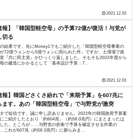
2021.12.03
速報】「韓国型軽空母」の予算72億が復活！与党が
し切る
の結果です。先にMoney1でもご紹介した「韓国型軽空母事業の
が72億ウォンから5億ウォンに削られた件」ですが、土壇場で政
党『共に民主党』がひっくり返しました。そもそも2022年度から
母の建造にかかるとして「基本設計予算：7...
2021.12.03
速報】韓国どさくさ紛れで「来期予算」を607兆に
らます。あの「韓国型軽空母」で与野党が激突
タで短信です。誠に申し訳ありません。2022年の韓国政府予算案
にご紹介したとおり「約604兆」（約58.0兆円）にまとまったは
した。ところが……与野党の折衝で予算を確定させる作業の
…これが607兆（約58.3兆円）に膨らみま...