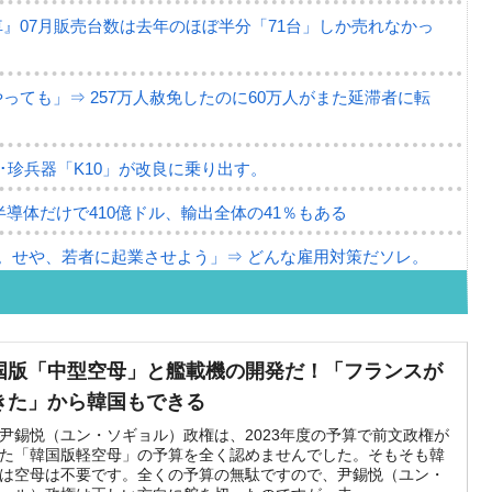
』07月販売台数は去年のほぼ半分「71台」しか売れなかっ
ても」⇒ 257万人赦免したのに60万人がまた延滞者に転
･珍兵器「K10」が改良に乗り出す。
半導体だけで410億ドル、輸出全体の41％もある
。せや、若者に起業させよう」⇒ どんな雇用対策だソレ。
79億ドル。外平債の発行「19.4億ドル」
ーバーにウソのデータを入力したのは明白だ」
国版「中型空母」と艦載機の開発だ！「フランスが
な発言。
きた」から韓国もできる
な国だ。
尹錫悦（ユン・ソギョル）政権は、2023年度の予算で前文政権が
た「韓国版軽空母」の予算を全く認めませんでした。そもそも韓
は空母は不要です。全くの予算の無駄ですので、尹錫悦（ユン・
ます」⇒「金を経由するドル入手」手段ではないのか？