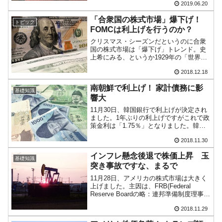
2019.06.20
エル議長にはどうしても我慢できないよ
うで、解任する方法はないのか探す...
「合衆国の株式市場」爆下げ！
トピック
FOMCは利上げを行うのか？
クリスマス・シーズンだというのに合衆
国の株式市場は「爆下げ」トレンド。史
上希にみる、というか1929年の「世界大
恐慌」以来の下落率を達成しました。な
2018.12.18
んと90年ぶりのワーストケースです。い
ったい何が起こっているのか!?と思う人
南朝鮮で利上げ！ 家計債務に影
の方が多いのでは...
基礎知識
響大
11月30日、韓国銀行で利上げが決定され
ました。1年ぶりの利上げですがこれで政
策金利は「1.75％」となりました。韓国
銀行はこれまで利上げを渋ってきました
2018.11.30
が、ついに耐えられなくなったようで
す。新興国は、アメリカ合衆国が利上げ
インフレ懸念後退で株価上昇 玉
を行い自国との金...
基礎知識
突き事故ですな、まるで
11月28日、アメリカの株式市場は大きく
上げました。主因は、FRB(Federal
Reserve Boardの略：連邦準備制度理事
会)のパウエル議長の発言です。パウエル
2018.11.29
議長は、The economy has been
expanding ...