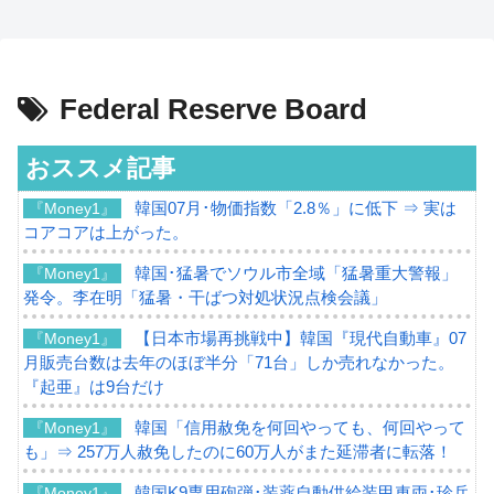
Federal Reserve Board
おススメ記事
韓国07月･物価指数「2.8％」に低下 ⇒ 実は
『Money1』
コアコアは上がった。
韓国･猛暑でソウル市全域「猛暑重大警報」
『Money1』
発令。李在明「猛暑・干ばつ対処状況点検会議」
【日本市場再挑戦中】韓国『現代自動車』07
『Money1』
月販売台数は去年のほぼ半分「71台」しか売れなかった。
『起亜』は9台だけ
韓国「信用赦免を何回やっても、何回やって
『Money1』
も」⇒ 257万人赦免したのに60万人がまた延滞者に転落！
韓国K9専用砲弾･装薬自動供給装甲車両･珍兵
『Money1』