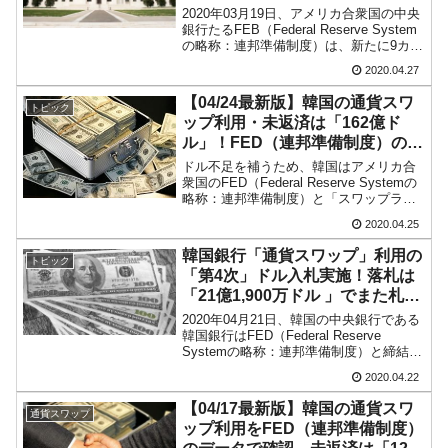
2020年03月19日、アメリカ合衆国の中央
韓国･外為取引量「1日当たり1,214.4億ドル」
『Money1』
銀行たるFEB（Federal Reserve System
まで拡大 ⇒ 海外資金の動きに強く左右される状態
の略称：連邦準備制度）は、新たに9カ国
の中央銀行とスワップライン（ドル流動
2020.04.27
性スワップ）※を締結しました。9カ国と
韓国･帰ってきた李在明。李在明を支持しな
『Money1』
は、オーストラリア、ブラ...
【04/24最新版】韓国の通貨スワ
い「50.5％」に上昇
トピック
ップ利用・未返済は「162億ド
韓国大統領府ボンクラ政策室長が告発された
『Money1』
ル」！FED（連邦準備制度）のデ
⇒ 国家が行った恐るべき株価操作であり、空前の国政壟断
ータで確認
ドル不足を補うため、韓国はアメリカ合
衆国のFED（Federal Reserve Systemの
韓国･警察職員が「丸刈りになって抗議活
略称：連邦準備制度）と「スワップライ
『Money1』
ン」（ドル流動性スワップ）※（これを
動」
2020.04.25
韓国では「通貨スワップ」時に「通貨ス
ワップ協定」と呼んでいます）を結び
韓国銀行「通貨スワップ」利用の
中国だけが鉄鋼輸出を異常増加させる ⇒ 中
『Money1』
トピック
ま...
「第4次」ドル入札実施！落札は
国の過剰生産が世界を蝕む。
「21億1,900万ドル 」でまた札割
れ！
韓国製造業「半導体絶好調」のウラで他業種
『Money1』
2020年04月21日、韓国の中央銀行である
韓国銀行はFED（Federal Reserve
は全般的「不調」⇒ PSIが示す現況は決して良くない。
Systemの略称：連邦準備制度）と締結し
たドル流動性スワップ※（これを韓国で
【米韓激突案件】韓国消費者院が『クーパ
『Money1』
2020.04.22
は「通貨スワップ」時に「通貨スワップ
ン』1人当たり賠償10万ウォンを認定 ⇒ 総額3兆7,000億
協定」と呼んでいます）を利用して...
【04/17最新版】韓国の通貨スワ
通貨スワップ
ップ利用をFED（連邦準備制度）
韓国で猛暑。南東部では干ばつ
『Money1』