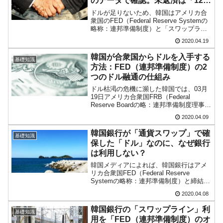
のデータで確認。未返済は「123
億ドル」
韓国型イージス搭載の次世代駆逐艦
『Money1』
ドルが足りないため、韓国はアメリカ合
衆国のFED（Federal Reserve Systemの
「KDDX」1番艦、2032年竣工と公示
略称：連邦準備制度）と「スワップライ
ン」（ドル流動性スワップ）※（これを
【対日本円】ウォン安が急進！ 日米の協調に
『Money1』
2020.04.19
韓国では「通貨スワップ」時に「通貨ス
韓国がいっちょがみしたのでは。
ワップ協定」と呼んでいます）を結
韓国が合衆国からドルを入手する
基礎知識
び、...
方法：FED（連邦準備制度）の2
韓国政府『BYD』車への補助金を全廃 ⇒ 実
『Money1』
つのドル融通の仕組み
は韓国で『BYD』車は売れている。6カ月で対前年同期比1.9
ドル枯渇の危機に瀕した韓国では、03月
倍！
19日アメリカ合衆国FRB（Federal
Reserve Boardの略：連邦準備制度理事
在韓米国大使スティールが着韓！⇒ さっそく
『Money1』
会）が行った「スワップラインの対象国
2020.04.09
を一時的に拡張する」という発表に「慈
空港に詰めかけ「出て行け！」「極右勢力」のプラカードを
雨」「合衆国と通貨スワップ締結！」と
掲げる「在韓反米勢力」
韓国銀行が「通貨スワップ」で確
基礎知識
い...
保した「ドル」なのに、なぜ銀行
韓国政府「2035年までに18.4GW規模のAIデ
『Money1』
は利用しない？
ータセンター整備」⇒ だから無理だってば。
韓国メディアによれば、韓国銀行はアメ
リカ合衆国FED（Federal Reserve
Systemの略称：連邦準備制度）と締結し
た「ドル流動性スワップ」※を利用し
2020.04.08
て、「ドル」を供給する第2次オークショ
ンを実施。落札された「44億1,500万...
韓国銀行の「スワップライン」利
基礎知識
用を「FED（連邦準備制度）のオ