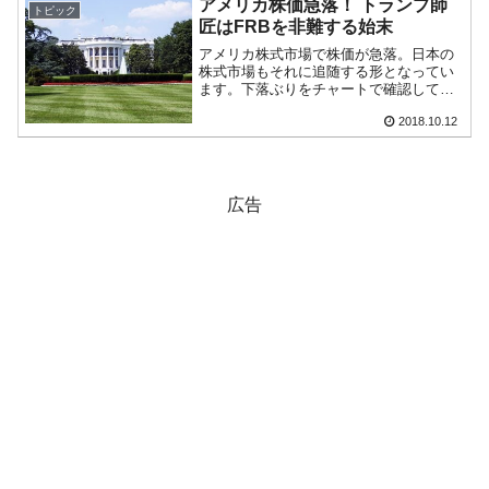
アメリカ株価急落！ トランプ師
トピック
匠はFRBを非難する始末
アメリカ株式市場で株価が急落。日本の
株式市場もそれに追随する形となってい
ます。下落ぶりをチャートで確認してみ
ましょう(いずれも『Bloomberg』より引
2018.10.12
用)。まずは『S＆P500』です。次に『ダ
ウ工業株30種平均指数』(Dow Jones...
広告