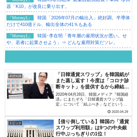
器「K10」が改良に乗り出す。
韓国「2026年07月の輸出入」絶好調。半導体
『Money1』
だけで410億ドル、輸出全体の41％もある
韓国･李在明「青年層の雇用状況が悪い。せ
『Money1』
や、若者に起業させよう」⇒ どんな雇用対策だソレ。
【韓国の外貨準備】2026年07月は4,279億ド
『Money1』
ル。外平債の発行「19.4億ドル」
韓国「ここは北朝鮮なのか。選管がサーバー
『Money1』
「日韓通貨スワップ」を韓国紙が
基礎知識
にウソのデータを入力したのは明白だ」
また蒸し返す！今度は「コロナ診
断キット」を提供するから締結し
韓国･李在明さっそく不動産対策で浅薄な発
『Money1』
ろ
2020年04月28日、韓国メディア『韓国経
言。
済』にまたぞろ「日韓通貨スワップ協
定」について「結ぶべき」などという記
韓国は「中国と同じく」投資に不適格な国
『Money1』
事が出ました。「社説記事」です。以下
2020.04.29
に引用します。コロナウイルスの拡散を
だ。
防ぎ、世界的な経済危機に対処するため
【借り倒している】韓国の「通貨
トピック
に、今、韓国と日本...
『韓国銀行』が「金の保有量を増やします」
『Money1』
スワップ利用額」は9つの中央銀
⇒「金を経由するドル入手」手段ではないのか？
行中ぶっちぎりの1位！