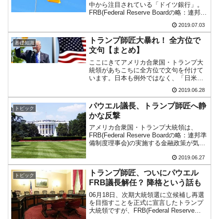
中から注目されている「ドイツ銀行」。
FRB(Federal Reserve Boardの略：連邦準
備制度理事会)が06月27日に公表したスト
2019.07.03
レステストのCCAR(Comprehensive
Capital...
トランプ師匠大暴れ！ 全方位で
基礎知識
文句【まとめ】
ここにきてアメリカ合衆国・トランプ大
統領があちこちに全方位で文句を付けて
います。日本も例外ではなく、「日米安
全保障条約」は合衆国にとって不公正な
2019.06.28
取り決めであると非難を始めました。直
近のトランプ大統領の文句をまとめてみ
パウエル議長、トランプ師匠へ静
トピック
ます。対中国 「私にはプ...
かな反撃
アメリカ合衆国・トランプ大統領は、
FRB(Federal Reserve Boardの略：連邦準
備制度理事会)の実施する金融政策が気に
入らないようで、これまでも度々圧力を
2019.06.27
掛けるような発言をしてきました。この
攻撃のやり玉に上げられるのがパウエ...
トランプ師匠、ついにパウエル
トピック
FRB議長解任？ 降格という話も
06月18日、次期大統領選に立候補し再選
を目指すことを正式に宣言したトランプ
大統領ですが、FRB(Federal Reserve
Boardの略：連邦準備制度理事会)のパウ