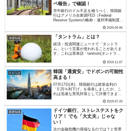
ペ報告」で確認！
市中銀行のドル不足を補うべく、韓国銀
行はアメリカ合衆国FED（Federal
Reserve Systemの略称：連邦準備制度）
と締結した「ドル流動性スワップ」※を
2020.04.06
利用して上限120億ドルの競争入札を実
施。「87億2,000万ドル」が落札さ...
「タントラム」とは？
基礎知識
経済・投資関連ニュースで「タントラ
ム」という言葉が使われることがありま
す。これは英単語「tantrum(タントラ
ム)」からきており「癇癪(かんしゃく)」
2019.11.07
という意味です。「むかっ腹」、子供が
こねる「駄々(だだ)」も「tantrum」と表
韓国「通貨安」でドボンの可能性
現しま...
トピック
高まる！
07月17日(木)、韓国銀行は政策金利の
「0.25％利下げ」を発表しましたが、こ
れは迅速な景気対策として評価できま
す。政治家が「アレ」な人間ばっかりの
2019.07.20
割には、1997年のアジア通貨危機、2008
年のリーマン・ショックを経験している
ドイツ銀行、ストレステストをク
基礎知識
ので危機時...
リア！ でも「大丈夫」じゃな
い！
次の金融危機の発端なるのでは？と世界