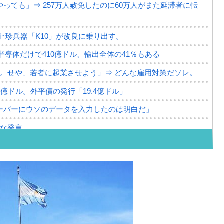
っても」⇒ 257万人赦免したのに60万人がまた延滞者に転
･珍兵器「K10」が改良に乗り出す。
。半導体だけで410億ドル、輸出全体の41％もある
。せや、若者に起業させよう」⇒ どんな雇用対策だソレ。
79億ドル。外平債の発行「19.4億ドル」
ーバーにウソのデータを入力したのは明白だ」
薄な発言。
な国だ。
ます」⇒「金を経由するドル入手」手段ではないのか？
4億ドル」まで拡大 ⇒ 海外資金の動きに強く左右される状態
ない「50.5％」に上昇
れた ⇒ 国家が行った恐るべき株価操作であり、空前の国政