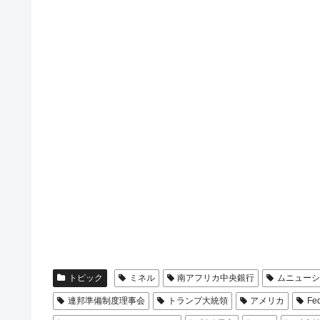
夏の甲子園、優勝校を最も多く輩出している
Fact1
今話題の「楽天ライオンズ」とは？
Fact1
奇跡の毛色「白毛馬」とは？
Fact1
全て勝つといくら？ 競馬GI競走で勝利騎手
Fact1
平成仮面ライダーの意外すぎるモチーフとは
Fact1
発表から2日で大崩壊、鳴かず飛ばずに終わ
Fact1
日本人マスターズ挑戦の歴史。松山以前に最
Fact1
甲子園通算本塁打、最多の清原に次いで多く
Fact1
セレクトセールの高額取引馬が稼いだ金額と
Fact1
トピック
ミネル
南アフリカ中央銀行
ムニュー
連邦準備制度理事会
トランプ大統領
アメリカ
Fe