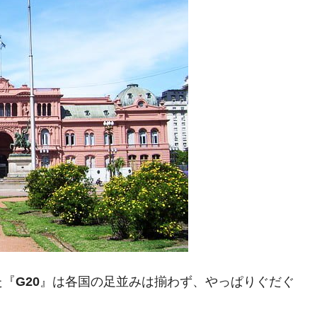
議活動」
⇒ 中国の過剰生産が世界を蝕む。
業種は全般的「不調」⇒ PSIが示す現況は決して良くない。
ン』1人当たり賠償10万ウォンを認定 ⇒ 総額3兆7,000億
DX」1番艦、2032年竣工と公示
の協調に韓国がいっちょがみしたのでは。
⇒ 実は韓国で『BYD』車は売れている。6カ月で対前年同期比
さっそく空港に詰めかけ「出て行け！」「極右勢力」のプラカー
た『
G20
』は各国の足並みは揃わず、やっぱりぐだぐ
模のAIデータセンター整備」⇒ だから無理だってば。