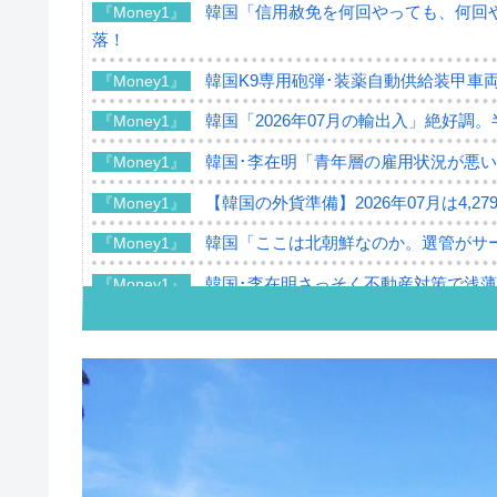
韓国「信用赦免を何回やっても、何回や
『Money1』
落！
韓国K9専用砲弾･装薬自動供給装甲車両
『Money1』
韓国「2026年07月の輸出入」絶好調
『Money1』
韓国･李在明「青年層の雇用状況が悪い
『Money1』
【韓国の外貨準備】2026年07月は4,2
『Money1』
韓国「ここは北朝鮮なのか。選管がサ
『Money1』
韓国･李在明さっそく不動産対策で浅
『Money1』
韓国は「中国と同じく」投資に不適格
『Money1』
『韓国銀行』が「金の保有量を増やし
『Money1』
韓国･外為取引量「1日当たり1,214.
『Money1』
韓国･帰ってきた李在明。李在明を支持し
『Money1』
韓国大統領府ボンクラ政策室長が告発さ
『Money1』