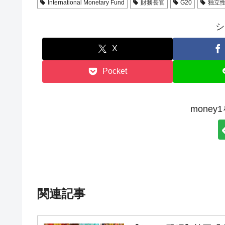
International Monetary Fund
財務長官
G20
独立
シ
X
Pocket
mone
関連記事