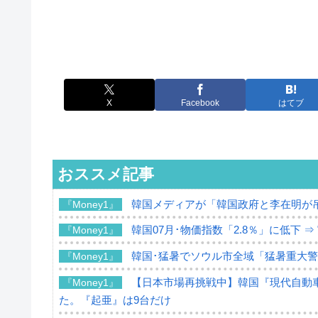
X
Facebook
はてブ
おススメ記事
韓国メディアが「韓国政府と李在明が
『Money1』
韓国07月･物価指数「2.8％」に低下 
『Money1』
韓国･猛暑でソウル市全域「猛暑重大
『Money1』
【日本市場再挑戦中】韓国『現代自動車
『Money1』
た。『起亜』は9台だけ