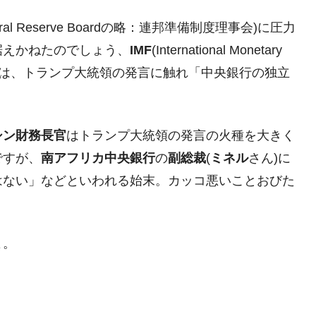
清算はほぼ終わった」
deral Reserve Boardの略：連邦準備制度理事会)に圧力
兆蒸発。
据えかねたのでしょう、
IMF
(International Monetary
うキャンペーン」⇒ あの名物教授も登場！
は、トランプ大統領の発言に触れ「中央銀行の独立
さすぎ」では。
む。営業利益80.2％も減少
シン財務長官
はトランプ大統領の発言の火種を大きく
ットにぶん殴る法案」提出！⇒ クーパン問題は合衆国企業に対
ですが、
南アフリカ中央銀行
の
副総裁
(
ミネル
さん)に
はない」などといわれる始末。カッコ悪いことおびた
暴落に他人事のような発言。
年2Qの業績「史上最高益」当期純利益は前年同期比13.4倍に。
危機 ⇒ 10.7兆では損が出るからできない。
よ。
月29日(水)もサイドカー・サーキットブレイカーの二段コンボ
術の塊！