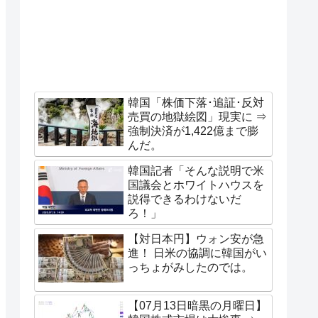
韓国「株価下落･追証･反対
売買の地獄絵図」現実に ⇒
強制決済が1,422億まで膨
んだ。
韓国記者「そんな説明で米
国議会とホワイトハウスを
説得できるわけないだ
ろ！」
【対日本円】ウォン安が急
進！ 日米の協調に韓国がい
っちょがみしたのでは。
【07月13日暗黒の月曜日】