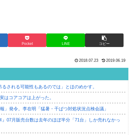
Pocket
LINE
コピー
2018.07.23
2019.06.19
吊るされる可能性もあるのでは」とほのめかす。
⇒ 実はコアコアは上がった。
警報」発令。李在明「猛暑・干ばつ対処状況点検会議」
』07月販売台数は去年のほぼ半分「71台」しか売れなかっ