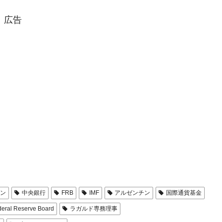
都道府県とは？
広告
がもらえる賞金とは？
？
りそうなスーパーリーグとは？
高位だった選手とは？
打っている意外な選手とは？
は？
シン
中央銀行
FRB
IMF
アルゼンチン
国際通貨基金
deral Reserve Board
ラガルド専務理事