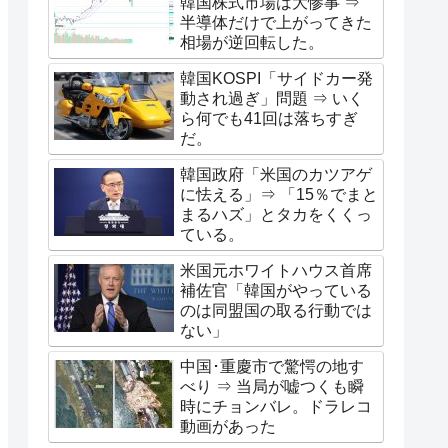
韓国株式市場は大惨事 ⇒
半導体だけで上がってきた
相場が逆回転した。
韓国KOSPI「サイドカー発
動され過ぎ」問題 ⇒ いく
ら何でも41回は落ちすぎ
だ。
韓国政府「米国のカツアゲ
に怯える」⇒ 「15％でまと
まるハズ」とタカをくくっ
ている。
米国元ホワイトハウス首席
補佐官「韓国がやっている
のは同盟国の取る行動では
ない」
中国･重慶市で驚愕の地す
べり ⇒ 当局が嘘つくも瞬
時にチョンバレ。ドラレコ
動画があった