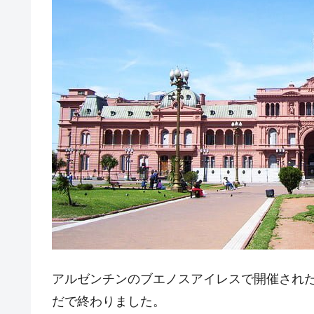
壟断
韓国･警察職員が「丸刈りになって抗
『Money1』
中国だけが鉄鋼輸出を異常増加させる 
『Money1』
韓国製造業「半導体絶好調」のウラで他
『Money1』
【米韓激突案件】韓国消費者院が『クーパ
『Money1』
韓国で猛暑。南東部では干ばつ
『Money1』
韓国型イージス搭載の次世代駆逐艦「KD
『Money1』
【対日本円】ウォン安が急進！ 日米
『Money1』
韓国政府『BYD』車への補助金を全廃 
『Money1』
1.9倍！
在韓米国大使スティールが着韓！⇒ 
『Money1』
ドを掲げる「在韓反米勢力」
アルゼンチンのブエノスアイレスで開催され
だで終わりました。
韓国政府「2035年までに18.4GW規
『Money1』