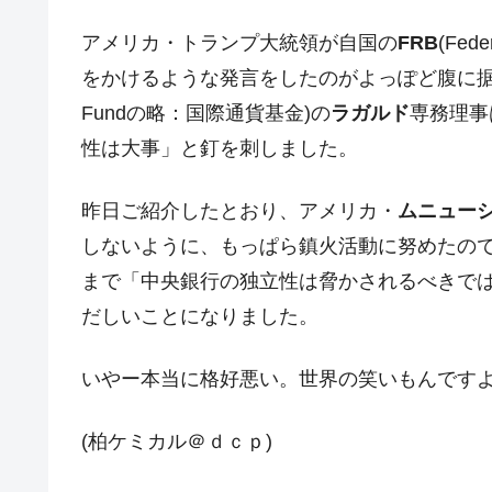
JPモルガン「韓国レバレッジETFの
『Money1』
アメリカ・トランプ大統領が自国の
FRB
(Fe
韓国『国民年金公団』株価暴落で200
『Money1』
をかけるような発言をしたのがよっぽど腹に
韓国政府「ニセＫ-ブランドを通報しよ
『Money1』
Fundの略：国際通貨基金)の
ラガルド
専務理事
韓国「橋が落ちました」⇒ 耐久性「な
『Money1』
性は大事」と釘を刺しました。
韓国鉄鋼最大手『POSCO』ズブズブ沈
『Money1』
昨日ご紹介したとおり、アメリカ・
ムニュー
米国下院「韓国の公務員個人をターゲ
『Money1』
しないように、もっぱら鎮火活動に努めたの
する差別。許してはおかぬ
まで「中央銀行の独立性は脅かされるべきで
韓国ボンクラ政策室長･金容範、株価
『Money1』
だしいことになりました。
韓国半導体『SKハイニックス』2026
『Money1』
韓国･加徳島新国際空港「またも暗礁」の
『Money1』
いやー本当に格好悪い。世界の笑いもんです
【速報】韓国株式市場の暴落・本日07
『Money1』
発動！
(柏ケミカル＠ｄｃｐ)
日本の誇る海洋資源調査船『白嶺』は先進技
Fact1