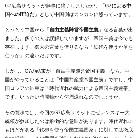
ても」⇒ 257万人赦免したのに60万人がまた延滞者に転
G7広島サミットが無事に終了しましたが、「
G7による中
落！
国への圧迫だ
」として中国側はカンカンに怒っています。
韓国K9専用砲弾･装薬自動供給装甲車両･珍
『Money1』
兵器「K10」が改良に乗り出す。
とうとう中国から「
自由主義陣営帝国主義
」なる言葉が出
韓国「2026年07月の輸出入」絶好調。半導
『Money1』
ました。多くの人は誤解していますが、帝国主義は今でも
体だけで410億ドル、輸出全体の41％もある
存在します。御大の言葉を借りるなら「鉄砲を使うか￥を
韓国･李在明「青年層の雇用状況が悪い。せ
『Money1』
使うか」の違いだけです。
や、若者に起業させよう」⇒ どんな雇用対策だソレ。
【韓国の外貨準備】2026年07月は4,279億ド
『Money1』
しかし、G7の結束が「自由主義陣営帝国主義」なら、中
ル。外平債の発行「19.4億ドル」
国がやっていることは「中国共産党帝国主義」ですし、中
韓国「ここは北朝鮮なのか。選管がサーバ
『Money1』
国ロシアの結束は「時代遅れの武力による帝国主義連帯」
ーにウソのデータを入力したのは明白だ」
です。いったい時間軸から何周遅れなのでしょうか。
韓国･李在明さっそく不動産対策で浅薄な発
『Money1』
言。
その意味では、今回のG7広島サミットにゼレンスキー大
韓国は「中国と同じく」投資に不適格な国
統領が参加したのは象徴的な意味があります。時代遅れに
『Money1』
だ。
もほどがある「鉄砲を使う帝国主義国家」に対しては徹底
『韓国銀行』が「金の保有量を増やしま