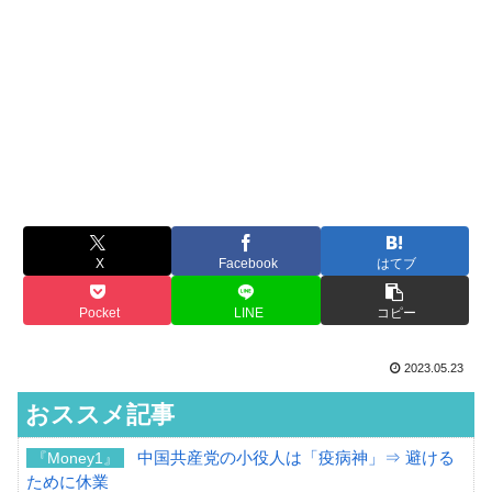
X
Facebook
はてブ
Pocket
LINE
コピー
2023.05.23
おススメ記事
中国共産党の小役人は「疫病神」⇒ 避ける
『Money1』
ために休業