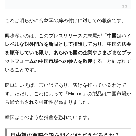
韓国政府「ニセＫ-ブランドを通報しようキ
『Money1』
ャンペーン」⇒ あの名物教授も登場！
これは明らかに合衆国の締め付けに対しての報復です。
韓国「橋が落ちました」⇒ 耐久性「なさす
『Money1』
ぎ」では。
興味深いのは、このプレスリリースの末尾が「
中国はハイ
韓国鉄鋼最大手『POSCO』ズブズブ沈む。
『Money1』
レベルな対外開放を断固として推進しており、中国の法令
営業利益80.2％も減少
を順守している限り、あらゆる国の企業やさまざまなプラ
米国下院「韓国の公務員個人をターゲット
『Money1』
ットフォームの中国市場への参入を歓迎する
」と結ばれて
にぶん殴る法案」提出！⇒ クーパン問題は合衆国企業に対
いることです。
する差別。許してはおかぬ
日本の誇る海洋資源調査船『白嶺』は先進技術の
Fact1
簡単にいえば、言い訳であり、逃げを打っているわけで
塊！
す。ただし、これによって『Micron』の製品は中国市場か
夏の甲子園、優勝校を最も多く輩出している都道
Fact1
ら締め出される可能性が高まりました。
府県とは？
今話題の「楽天ライオンズ」とは？
Fact1
韓国はこのような措置を恐れています。
奇跡の毛色「白毛馬」とは？
Fact1
日中韓の首脳会談を開くのはどうだろうか？