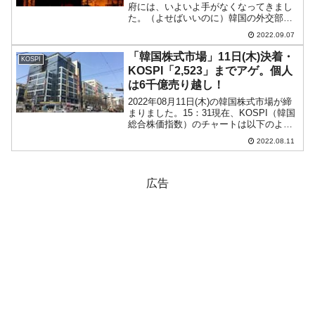
府には、いよいよ手がなくなってきまし
た。（よせばいいのに）韓国の外交部は
原告側との協議を行って、意見聴取し、
2022.09.07
なんとか合意しようとしましたが、全く
の無駄でした。韓国メディア各紙の記事
「韓国株式市場」11日(木)決着・
KOSPI
によると、外交部はこれ以...
KOSPI「2,523」までアゲ。個人
は6千億売り越し！
2022年08月11日(木)の韓国株式市場が締
まりました。15：31現在、KOSPI（韓国
総合株価指数）のチャートは以下のよう
になっています（チャートは
2022.08.11
『Investing.com』より引用）。KOSPIは
「2,523」までアゲて締まりまし...
広告