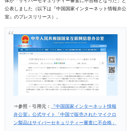
体が「サイバーセキュリティー審査に不合格となった」と
韓国で猛暑。南東部では干ばつ
『Money1』
公表しました（以下は『中国国家インターネット情報弁公
韓国型イージス搭載の次世代駆逐艦
『Money1』
室』のプレスリリース）。
「KDDX」1番艦、2032年竣工と公示
【対日本円】ウォン安が急進！ 日米の協調
『Money1』
に韓国がいっちょがみしたのでは。
韓国政府『BYD』車への補助金を全廃 ⇒ 実
『Money1』
は韓国で『BYD』車は売れている。6カ月で対前年同期比
1.9倍！
在韓米国大使スティールが着韓！⇒ さっそ
『Money1』
く空港に詰めかけ「出て行け！」「極右勢力」のプラカー
ドを掲げる「在韓反米勢力」
韓国政府「2035年までに18.4GW規模のAIデ
『Money1』
ータセンター整備」⇒ だから無理だってば。
⇒参照・引用元：
『中国国家インターネット情報
JPモルガン「韓国レバレッジETFの清算は
『Money1』
ほぼ終わった」
弁公室』公式サイト「中国で販売されたマイクロ
ン製品はサイバーセキュリティー審査に不合格」
韓国『国民年金公団』株価暴落で200兆蒸
『Money1』
発。