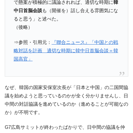
で懸案が積極的に議論されれば、適切な時期に
韓
中日首脳会談
も（開催を）話し合える雰囲気にな
ると思う」と述べた。
（後略）
⇒参照・引用元：
『聯合ニュース』「中国との戦
略対話を計画 適切な時期に韓中日首脳会談＝韓
国高官」
なぜ、韓国の国家安保室次長が「日本と中国」の二国間協
議を始めようと思っているのかが全く分かりませんし、日
中間の対話協議を進めているのか（進めることが可能なの
か）が不明です。
G7広島サミットが終わったばかりで、日中間の協議を仲