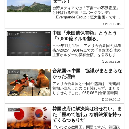
セール！
台湾メディアでは「宇宙一の不動産屋」
と呼ばれる中国『エバーグランデ』
（Evergrande Group：恒大集団）です
が、「2021年02月18～28日は25％割引セ
2021.02.05
ール」を実施すると発表しました。『エ
バーグランデ』は、2020年09月07...
中国「米国債保有額」とうとう
トピック
「7,000億ドルを割る」
2025年11月17日、アメリカ合衆国の財務
省が2025年09月時点での「合衆国公債の
主要ホルダーの保有金額」を公表しまし
た。2025年09月中国：7,005億ドル⇒参
2025.11.25
照・引用元：『アメリカ合衆国 財務省』
「Table 5: Major F...
合衆国vs中国 協議がまとまらな
トピック
かった理由
アメリカ合衆国と中国の協議は、劉鶴副
首相が訪米したのにも関わらず、まとま
りませんでした。05月06日(合衆国時間05
月05日)にトランプ大統領が怒りのtweet
2019.05.15
をするまでは、協議が順調に進展してい
るものと思われていたのですが、いった
韓国政府に解決策は出せない。ま
トピック
い何があ...
た「極めて無礼」な解決策を持っ
てくるつもりだ
「いわゆる徴用工」問題ですが、韓国政