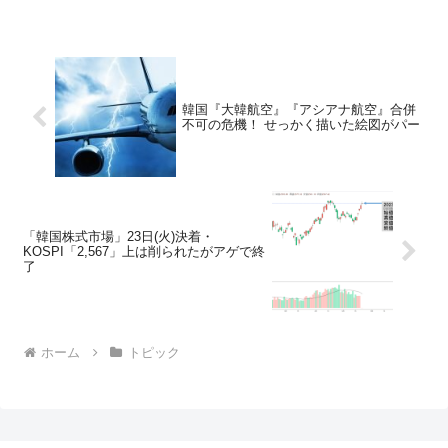
韓国『大韓航空』『アシアナ航空』合併
不可の危機！ せっかく描いた絵図がパー
「韓国株式市場」23日(火)決着・
KOSPI「2,567」上は削られたがアゲで終
了
ホーム
トピック