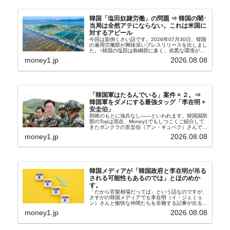
韓国「塩田奴隷労働」の問題 ⇒ 韓国の闇･
当局は全然アテにならない。これは米国に
対するアピール
今回は面倒くさい話です。2026年07月30日、韓国
の雇用労働部が興味深いプレスリリースを出しまし
た。↑韓国の塩田は島嶼部に多く、劣悪な環境が一
般に見られることが少ないため、事件の発覚を妨げ
money1.jp
2026.08.08
たといわれます（後述）。これは、いわゆる「塩田
奴隷...
「韓国軍はたるんでいる」案件 × ２。⇒
韓国軍をダメにする最強タッグ「李在明 +
安圭伯」
弱将のもとに強兵なし――といわれます。韓国国防
部のTopは現在、Money1でもしつこくご紹介して
きたボンクラの安圭伯（アン・ギュベク）さんで
す。↑経済的無知蒙昧な李在明（イ・ジェミョン）
money1.jp
2026.08.08
さんと「韓国初の文官上がり」の国防部長官安圭伯
（アン...
韓国メディアが「韓国政府と李在明が吊る
される可能性もあるのでは」とほのめか
す。
「だから官製相場だってば」という話なのですが、
さすがの韓国メディアでも李在明（イ・ジェミョ
ン）さんと愉快な仲間たちを非難する記事が出るよ
うになっています。もちろん株価の暴落についてで
money1.jp
2026.08.08
『朝鮮日報』に面白い記事が出ています。「東西南
北」というコ...