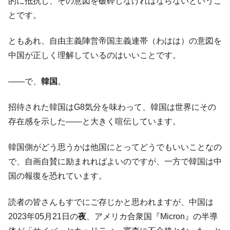
『Money1』
的に抵抗し、その意図を破砕しなければならないというこ
す」⇒「金を経由するドル入手」手段ではないのか？
とです。
韓国･外為取引量「1日当たり1,214.4億ド
『Money1』
ル」まで拡大 ⇒ 海外資金の動きに強く左右される状態
ともあれ、自由主義陣営帝国主義連帯（わはは）の意図を
中国が正しく理解しているのはいいことです。
韓国･帰ってきた李在明。李在明を支持しな
『Money1』
い「50.5％」に上昇
――で、
韓国
。
韓国大統領府ボンクラ政策室長が告発され
『Money1』
た ⇒ 国家が行った恐るべき株価操作であり、空前の国政壟
招待された韓国はG8気分を味わって、韓国は世界にその
断
存在感を示した――と大きく喧伝しています。
韓国･警察職員が「丸刈りになって抗議活
『Money1』
動」
韓国側がどう思うかは他国にとってどうでもいいことなの
中国だけが鉄鋼輸出を異常増加させる ⇒ 中
『Money1』
で、自画自賛に励まれればよいのですが、一方で韓国は中
国の過剰生産が世界を蝕む。
国の報復を恐れています。
韓国製造業「半導体絶好調」のウラで他業
『Money1』
種は全般的「不調」⇒ PSIが示す現況は決して良くない。
読者の皆さんもすでにご存じかと思われますが、中国は
【米韓激突案件】韓国消費者院が『クーパ
『Money1』
2023年05月21日の
夜
、アメリカ合衆国『Micron』の半導
ン』1人当たり賠償10万ウォンを認定 ⇒ 総額3兆7,000億