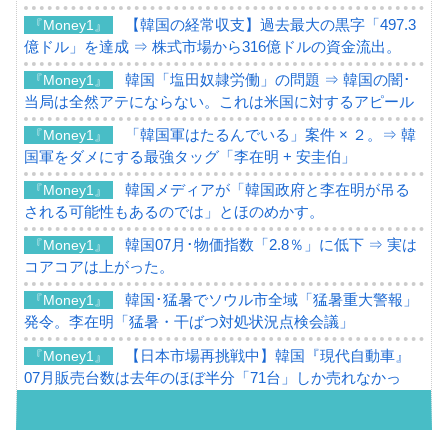
【韓国の経常収支】過去最大の黒字「497.3
『Money1』
億ドル」を達成 ⇒ 株式市場から316億ドルの資金流出。
韓国「塩田奴隷労働」の問題 ⇒ 韓国の闇･
『Money1』
当局は全然アテにならない。これは米国に対するアピール
「韓国軍はたるんでいる」案件 × ２。⇒ 韓
『Money1』
国軍をダメにする最強タッグ「李在明 + 安圭伯」
韓国メディアが「韓国政府と李在明が吊る
『Money1』
される可能性もあるのでは」とほのめかす。
韓国07月･物価指数「2.8％」に低下 ⇒ 実は
『Money1』
コアコアは上がった。
韓国･猛暑でソウル市全域「猛暑重大警報」
『Money1』
発令。李在明「猛暑・干ばつ対処状況点検会議」
【日本市場再挑戦中】韓国『現代自動車』
『Money1』
07月販売台数は去年のほぼ半分「71台」しか売れなかっ
た。『起亜』は9台だけ
韓国「信用赦免を何回やっても、何回やっ
『Money1』