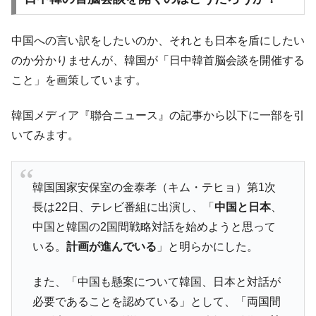
全て勝つといくら？ 競馬GI競走で勝利騎手がもら
Fact1
える賞金とは？
中国への言い訳をしたいのか、それとも日本を盾にしたい
平成仮面ライダーの意外すぎるモチーフとは？
Fact1
のか分かりませんが、韓国が「日中韓首脳会談を開催する
発表から2日で大崩壊、鳴かず飛ばずに終わりそう
Fact1
なスーパーリーグとは？
こと」を画策しています。
日本人マスターズ挑戦の歴史。松山以前に最高位
Fact1
韓国メディア『聯合ニュース』の記事から以下に一部を引
だった選手とは？
いてみます。
甲子園通算本塁打、最多の清原に次いで多く打っ
Fact1
ている意外な選手とは？
セレクトセールの高額取引馬が稼いだ金額とは？
Fact1
韓国国家安保室の金泰孝（キム・テヒョ）第1次
長は22日、テレビ番組に出演し、「
中国と日本
、
中国と韓国の2国間戦略対話を始めようと思って
いる。
計画が進んでいる
」と明らかにした。
また、「中国も懸案について韓国、日本と対話が
必要であることを認めている」として、「両国間