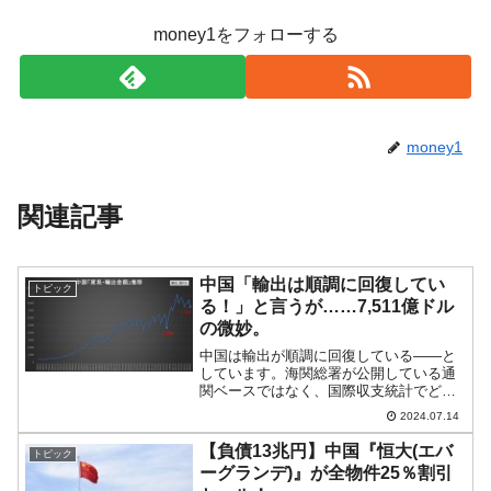
money1をフォローする
money1
関連記事
中国「輸出は順調に回復してい
トピック
る！」と言うが……7,511億ドル
の微妙。
中国は輸出が順調に回復している――と
しています。海関総署が公開している通
関ベースではなく、国際収支統計でどう
なっているのかを見てみましょう。公開
2024.07.14
されているのは2024年06月28日「2024年
第1四半期まで」です。国際収支統計の
【負債13兆円】中国『恒大(エバ
トピック
「貿易収支・...
ーグランデ)』が全物件25％割引