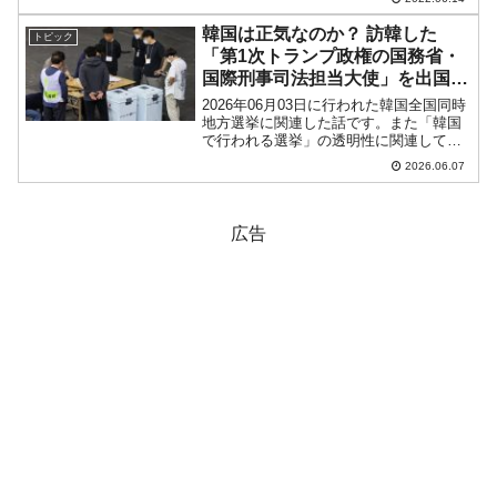
線が長くなりました。「1ドル＝1,286ウ
ォン」近辺の攻防となってい...
韓国は正気なのか？ 訪韓した
トピック
「第1次トランプ政権の国務省・
国際刑事司法担当大使」を出国停
止に！
2026年06月03日に行われた韓国全国同時
地方選挙に関連した話です。また「韓国
で行われる選挙」の透明性に関連してい
ます。結論からいえば、Morse H.
2026.06.07
Tan（モース・タン）さん（上掲写真）が
出国停止になりました。Money1を読んで
い...
広告