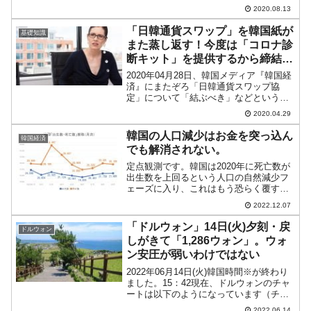
なっています（チャートは
2020.08.13
『Investing.com』より引用）。大きくギ
ャップアップして始まったのですが、現
「日韓通貨スワップ」を韓国紙が
基礎知識
時点...
また蒸し返す！今度は「コロナ診
断キット」を提供するから締結し
ろ
2020年04月28日、韓国メディア『韓国経
済』にまたぞろ「日韓通貨スワップ協
定」について「結ぶべき」などという記
事が出ました。「社説記事」です。以下
2020.04.29
に引用します。コロナウイルスの拡散を
防ぎ、世界的な経済危機に対処するため
韓国の人口減少はお金を突っ込ん
韓国経済
に、今、韓国と日本...
でも解消されない。
定点観測です。韓国は2020年に死亡数が
出生数を上回るという人口の自然減少フ
ェーズに入り、これはもう恐らく覆すこ
とができません。合計特殊出生率※は
2022.12.07
2022年に「0.7人」台に入ることは確実で
す。※合計特殊出生率は「女性一人が15
「ドルウォン」14日(火)夕刻・戻
ドルウォン
歳から49歳...
しがきて「1,286ウォン」。ウォ
ン安圧が弱いわけではない
2022年06月14日(火)韓国時間※が終わり
ました。15：42現在、ドルウォンのチャ
ートは以下のようになっています（チャ
ートは『Investing.com』より引用）。陰
2022.06.14