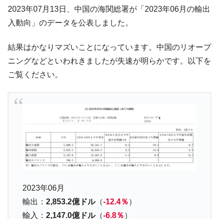
韓国K9専用砲弾･装薬自動供給装甲車両･珍
『Money1』
2023年07月13日、中国の海関総署が「2023年06月の輸出
兵器「K10」が改良に乗り出す。
入動向」のデータを公表しました。
韓国「2026年07月の輸出入」絶好調。半導
『Money1』
体だけで410億ドル、輸出全体の41％もある
結果はかなりマズいことになっています。中国のリオープ
韓国･李在明「青年層の雇用状況が悪い。せ
『Money1』
ニングなどといわれきましたが失速が明らかです。以下を
や、若者に起業させよう」⇒ どんな雇用対策だソレ。
ご覧ください。
【韓国の外貨準備】2026年07月は4,279億ド
『Money1』
ル。外平債の発行「19.4億ドル」
韓国「ここは北朝鮮なのか。選管がサーバ
『Money1』
ーにウソのデータを入力したのは明白だ」
韓国･李在明さっそく不動産対策で浅薄な発
『Money1』
言。
韓国は「中国と同じく」投資に不適格な国
『Money1』
だ。
2023年06月
『韓国銀行』が「金の保有量を増やしま
『Money1』
輸出：
2,853.2億ドル
（
-12.4％
）
す」⇒「金を経由するドル入手」手段ではないのか？
輸入：
2,147.0億ドル
（
-6.8％
）
韓国･外為取引量「1日当たり1,214.4億ド