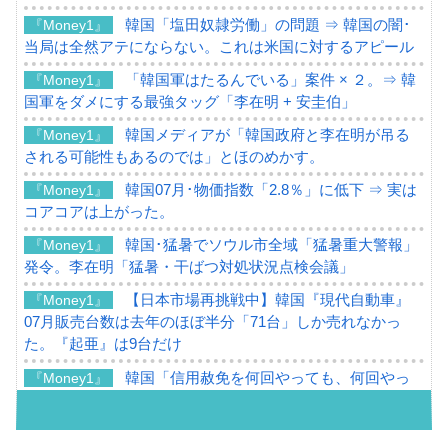
韓国「塩田奴隷労働」の問題 ⇒ 韓国の闇･
『Money1』
当局は全然アテにならない。これは米国に対するアピール
「韓国軍はたるんでいる」案件 × ２。⇒ 韓
『Money1』
国軍をダメにする最強タッグ「李在明 + 安圭伯」
韓国メディアが「韓国政府と李在明が吊る
『Money1』
される可能性もあるのでは」とほのめかす。
韓国07月･物価指数「2.8％」に低下 ⇒ 実は
『Money1』
コアコアは上がった。
韓国･猛暑でソウル市全域「猛暑重大警報」
『Money1』
発令。李在明「猛暑・干ばつ対処状況点検会議」
【日本市場再挑戦中】韓国『現代自動車』
『Money1』
07月販売台数は去年のほぼ半分「71台」しか売れなかっ
た。『起亜』は9台だけ
韓国「信用赦免を何回やっても、何回やっ
『Money1』
ても」⇒ 257万人赦免したのに60万人がまた延滞者に転
落！