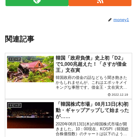
money1
関連記事
韓国「政府負債」史上初「D2」
トピック
で1,000兆超えた！「さすが借金
王」文在寅
韓国政府の借金の話などもう聞き飽きた
かもしれませんが、これはエポッキメイ
キングな事態です。借金王・文在寅大統
領の成果として歴史に残るでしょう。
2022.12.19
2022年12月15日、韓国の企画財政部が
「2021年一般政府負債（D2）および公共
「韓国株式市場」08月13日(木)初
トピック
部門の負債（D...
動・ギャップアップして始まった
が……
2020年08月13日(木)の韓国株式市場が開
きました。10：00現在、KOSPI（韓国総
合株価指数）のチャートは以下のように