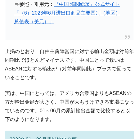
全て勝つといくら？ 競馬GI競走で勝利騎手がもら
Fact1
⇒参照・引用元：
『中国 海関総署』公式サイト
える賞金とは？
「（6）2023年6月进出口商品主要国别（地区）
平成仮面ライダーの意外すぎるモチーフとは？
Fact1
总值表（美元）」
発表から2日で大崩壊、鳴かず飛ばずに終わりそう
Fact1
なスーパーリーグとは？
日本人マスターズ挑戦の歴史。松山以前に最高位
Fact1
上掲のとおり、自由主義陣営国に対する輸出金額は対前年
だった選手とは？
同期比でほとんどマイナスです。中国にとって救いは
甲子園通算本塁打、最多の清原に次いで多く打っ
Fact1
ASEANに対する輸出が（対前年同期比）プラスで回って
ている意外な選手とは？
いることです。
セレクトセールの高額取引馬が稼いだ金額とは？
Fact1
実は、中国にとっては、アメリカ合衆国よりもASEANの
方が輸出金額が大きく、中国が大もうけできる市場になっ
ているのです。01～06月の累計輸出金額で比較すると以
下のようになります。