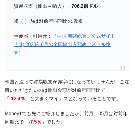
『Money1』
貿易収支（輸出 – 輸入）：
706.2億ドル
ル」まで拡大 ⇒ 海外資金の動きに強く左右される状態
韓国･帰ってきた李在明。李在明を支持しな
『Money1』
※
（ ）内は対前年同期比の増減
い「50.5％」に上昇
韓国大統領府ボンクラ政策室長が告発され
『Money1』
⇒参照・引用元：
『中国 海関総署』公式サイト
た ⇒ 国家が行った恐るべき株価操作であり、空前の国政壟
「(1) 2023年6月の全国輸出入額表（米ドル換
断
算）」
韓国･警察職員が「丸刈りになって抗議活
『Money1』
動」
中国だけが鉄鋼輸出を異常増加させる ⇒ 中
『Money1』
国の過剰生産が世界を蝕む。
韓国と違って貿易収支が赤字にはなっていませんが、ご注
韓国製造業「半導体絶好調」のウラで他業
『Money1』
目いただきたいのは輸出金額が対前年同期比で
種は全般的「不調」⇒ PSIが示す現況は決して良くない。
「
-12.4％
」と大きくマイナスとなっていることです。
【米韓激突案件】韓国消費者院が『クーパ
『Money1』
ン』1人当たり賠償10万ウォンを認定 ⇒ 総額3兆7,000億
Money1でも先にご紹介しましたが、前月、05月は対前年
同期比で「
-7.5％
」でした。
韓国で猛暑。南東部では干ばつ
『Money1』
韓国型イージス搭載の次世代駆逐艦
『Money1』