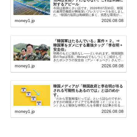
対するアピール
今回は面倒くさい話です。2026年07月30日、韓国
の雇用労働部が興味深いプレスリリースを出しまし
た。↑韓国の塩田は島嶼部に多く、劣悪な環境が一
般に見られることが少ないため、事件の発覚を妨げ
money1.jp
2026.08.08
たといわれます（後述）。これは、いわゆる「塩田
奴隷...
「韓国軍はたるんでいる」案件 × ２。⇒
韓国軍をダメにする最強タッグ「李在明 +
安圭伯」
弱将のもとに強兵なし――といわれます。韓国国防
部のTopは現在、Money1でもしつこくご紹介して
きたボンクラの安圭伯（アン・ギュベク）さんで
す。↑経済的無知蒙昧な李在明（イ・ジェミョン）
money1.jp
2026.08.08
さんと「韓国初の文官上がり」の国防部長官安圭伯
（アン...
韓国メディアが「韓国政府と李在明が吊る
される可能性もあるのでは」とほのめか
す。
「だから官製相場だってば」という話なのですが、
さすがの韓国メディアでも李在明（イ・ジェミョ
ン）さんと愉快な仲間たちを非難する記事が出るよ
うになっています。もちろん株価の暴落についてで
money1.jp
2026.08.08
『朝鮮日報』に面白い記事が出ています。「東西南
北」というコ...