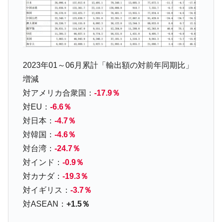
韓国「橋が落ちました」⇒ 耐久性「なさす
『Money1』
ぎ」では。
韓国鉄鋼最大手『POSCO』ズブズブ沈む。
『Money1』
営業利益80.2％も減少
2023年01～06月累計「輸出額の対前年同期比」
米国下院「韓国の公務員個人をターゲット
『Money1』
増減
にぶん殴る法案」提出！⇒ クーパン問題は合衆国企業に対
する差別。許してはおかぬ
対アメリカ合衆国：
-17.9％
対EU：
-6.6％
韓国ボンクラ政策室長･金容範、株価暴落に
『Money1』
他人事のような発言。
対日本：
-4.7％
対韓国：
-4.6％
日本の誇る海洋資源調査船『白嶺』は先進技術の
Fact1
塊！
対台湾：
-24.7％
対インド：
-0.9％
夏の甲子園、優勝校を最も多く輩出している都道
Fact1
府県とは？
対カナダ：
-19.3％
対イギリス：
-3.7％
今話題の「楽天ライオンズ」とは？
Fact1
対ASEAN：
+1.5％
奇跡の毛色「白毛馬」とは？
Fact1