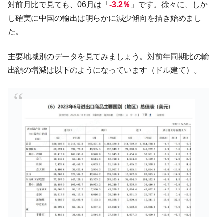
対前月比で見ても、06月は「
-3.2％
」です。徐々に、しか
「KDDX」1番艦、2032年竣工と公示
し確実に中国の輸出は明らかに減少傾向を描き始めまし
【対日本円】ウォン安が急進！ 日米の協調
『Money1』
た。
に韓国がいっちょがみしたのでは。
韓国政府『BYD』車への補助金を全廃 ⇒ 実
『Money1』
主要地域別のデータを見てみましょう。対前年同期比の輸
は韓国で『BYD』車は売れている。6カ月で対前年同期比
出額の増減は以下のようになっています（ドル建て）。
1.9倍！
在韓米国大使スティールが着韓！⇒ さっそ
『Money1』
く空港に詰めかけ「出て行け！」「極右勢力」のプラカー
ドを掲げる「在韓反米勢力」
韓国政府「2035年までに18.4GW規模のAIデ
『Money1』
ータセンター整備」⇒ だから無理だってば。
JPモルガン「韓国レバレッジETFの清算は
『Money1』
ほぼ終わった」
韓国『国民年金公団』株価暴落で200兆蒸
『Money1』
発。
韓国政府「ニセＫ-ブランドを通報しようキ
『Money1』
ャンペーン」⇒ あの名物教授も登場！