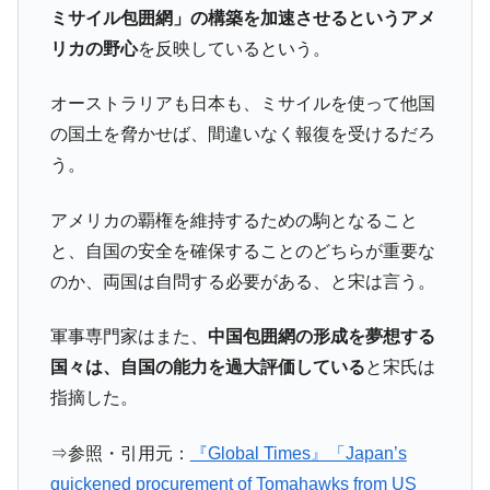
平成仮面ライダーの意外すぎるモチーフとは？
Fact1
ミサイル包囲網」の構築を加速させるというアメ
リカの野心
を反映しているという。
発表から2日で大崩壊、鳴かず飛ばずに終わりそう
Fact1
なスーパーリーグとは？
オーストラリアも日本も、ミサイルを使って他国
日本人マスターズ挑戦の歴史。松山以前に最高位
Fact1
の国土を脅かせば、間違いなく報復を受けるだろ
だった選手とは？
う。
甲子園通算本塁打、最多の清原に次いで多く打っ
Fact1
ている意外な選手とは？
アメリカの覇権を維持するための駒となること
セレクトセールの高額取引馬が稼いだ金額とは？
Fact1
と、自国の安全を確保することのどちらが重要な
のか、両国は自問する必要がある、と宋は言う。
軍事専門家はまた、
中国包囲網の形成を夢想する
国々は、自国の能力を過大評価している
と宋氏は
指摘した。
⇒参照・引用元：
『Global Times』「Japan’s
quickened procurement of Tomahawks from US