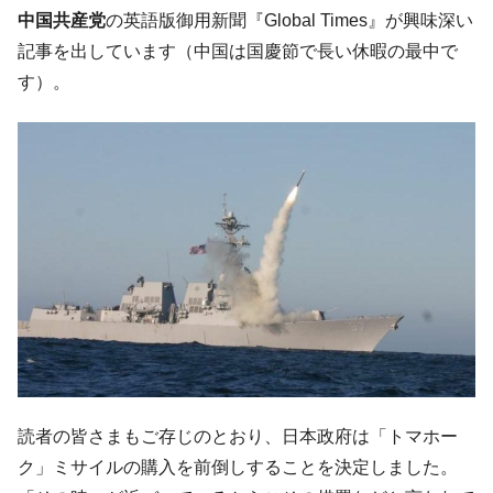
韓国大統領府ボンクラ政策室長が告発され
中国共産党
の英語版御用新聞『Global Times』が興味深い
『Money1』
た ⇒ 国家が行った恐るべき株価操作であり、空前の国政壟
記事を出しています（中国は国慶節で長い休暇の最中で
断
す）。
韓国･警察職員が「丸刈りになって抗議活
『Money1』
動」
中国だけが鉄鋼輸出を異常増加させる ⇒ 中
『Money1』
国の過剰生産が世界を蝕む。
韓国製造業「半導体絶好調」のウラで他業
『Money1』
種は全般的「不調」⇒ PSIが示す現況は決して良くない。
【米韓激突案件】韓国消費者院が『クーパ
『Money1』
ン』1人当たり賠償10万ウォンを認定 ⇒ 総額3兆7,000億
韓国で猛暑。南東部では干ばつ
『Money1』
韓国型イージス搭載の次世代駆逐艦
『Money1』
「KDDX」1番艦、2032年竣工と公示
読者の皆さまもご存じのとおり、日本政府は「トマホー
【対日本円】ウォン安が急進！ 日米の協調
『Money1』
ク」ミサイルの購入を前倒しすることを決定しました。
に韓国がいっちょがみしたのでは。