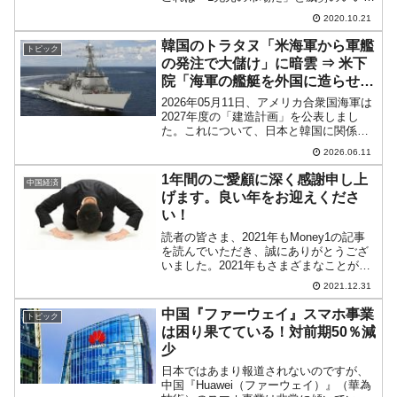
をぶち上げた後のプロジェクトが次々と
2020.10.21
頓挫したためです。ビッグプロジェクト
が全然うまくいかない！アメリカ合衆国
韓国のトラタヌ「米海軍から軍艦
トピック
が半導体を製造させない...
の発注で大儲け」に暗雲 ⇒ 米下
院「海軍の艦艇を外国に造らせる
な」
2026年05月11日、アメリカ合衆国海軍は
2027年度の「建造計画」を公表しまし
た。これについて、日本と韓国に関係す
る件が注目されています。合衆国は建造
2026.06.11
するための造船力が非常に衰えています
で、トランプ大統領は日韓の造船企業を
1年間のご愛顧に深く感謝申し上
中国経済
活用するプラン...
げます。良い年をお迎えくださ
い！
読者の皆さま、2021年もMoney1の記事
を読んでいただき、誠にありがとうござ
いました。2021年もさまざまなことがあ
りました。コロナ禍の中、不自由な思い
2021.12.31
をされた方も多かったのではないでしょ
うか。しかし、それでも人は生きていか
中国『ファーウェイ』スマホ事業
トピック
ねばならず、...
は困り果てている！対前期50％減
少
日本ではあまり報道されないのですが、
中国『Huawei（ファーウェイ）』（華為