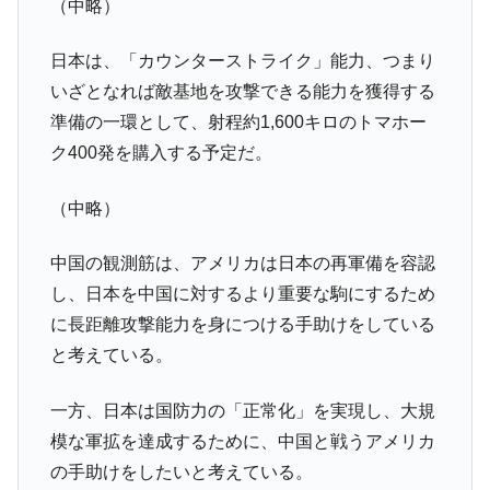
（中略）
営業利益80.2％も減少
米国下院「韓国の公務員個人をターゲット
『Money1』
日本は、「カウンターストライク」能力、つまり
にぶん殴る法案」提出！⇒ クーパン問題は合衆国企業に対
いざとなれば敵基地を攻撃できる能力を獲得する
する差別。許してはおかぬ
準備の一環として、射程約1,600キロのトマホー
韓国ボンクラ政策室長･金容範、株価暴落に
『Money1』
ク400発を購入する予定だ。
他人事のような発言。
韓国半導体『SKハイニックス』2026年2Qの
『Money1』
（中略）
業績「史上最高益」当期純利益は前年同期比13.4倍に。
韓国･加徳島新国際空港「またも暗礁」の危
『Money1』
中国の観測筋は、アメリカは日本の再軍備を容認
機 ⇒ 10.7兆では損が出るからできない。
し、日本を中国に対するより重要な駒にするため
【速報】韓国株式市場の暴落・本日07月29
『Money1』
に長距離攻撃能力を身につける手助けをしている
日(水)もサイドカー・サーキットブレイカーの二段コンボ
と考えている。
発動！
IT産業は人を雇用する効果は低い。全産業の
『Money1』
一方、日本は国防力の「正常化」を実現し、大規
半分未満しか雇用を生まない
模な軍拡を達成するために、中国と戦うアメリカ
韓国「株式市場が賭博場のように変質した
『Money1』
の手助けをしたいと考えている。
のは政界の責任だ」