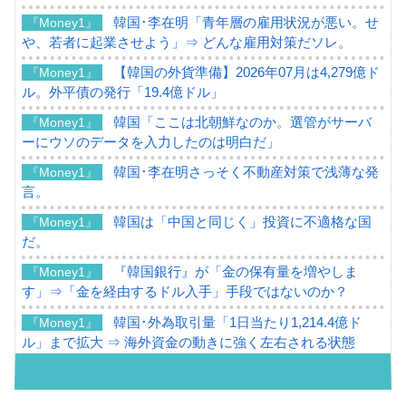
韓国･李在明「青年層の雇用状況が悪い。せ
『Money1』
や、若者に起業させよう」⇒ どんな雇用対策だソレ。
【韓国の外貨準備】2026年07月は4,279億ド
『Money1』
ル。外平債の発行「19.4億ドル」
韓国「ここは北朝鮮なのか。選管がサーバ
『Money1』
ーにウソのデータを入力したのは明白だ」
韓国･李在明さっそく不動産対策で浅薄な発
『Money1』
言。
韓国は「中国と同じく」投資に不適格な国
『Money1』
だ。
『韓国銀行』が「金の保有量を増やしま
『Money1』
す」⇒「金を経由するドル入手」手段ではないのか？
韓国･外為取引量「1日当たり1,214.4億ド
『Money1』
ル」まで拡大 ⇒ 海外資金の動きに強く左右される状態
韓国･帰ってきた李在明。李在明を支持しな
『Money1』
い「50.5％」に上昇