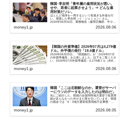
韓国･李在明「青年層の雇用状況が悪い。
せや、若者に起業させよう」⇒ どんな雇
用対策だソレ。
ほとんど地球を一周するという長過ぎる外遊を行
い、帰国した李在明（イ・ジェミョン）さん。
2026年08月04日、業務報告（雇用労働部、中小ベ
ンチャー企業部、公正取引委員会）を主催。この席
money1.jp
2026.08.06
上、韓国大統領に成りおおせた李在明（イ・ジェミ
ョン）さん...
【韓国の外貨準備】2026年07月は4,279億
ドル。外平債の発行「19.4億ドル」
2026年08月05日、『韓国銀行』が「2026年07月
の外貨準備高」を公表しました。以下をご覧くださ
い。2026年07月外貨準備高：4,279億ドル（約67
兆4,456億円）※前月比：+6億ドル＜＜内訳＞＞
⇒Securities：3,80...
money1.jp
2026.08.06
韓国「ここは北朝鮮なのか。選管がサーバ
ーにウソのデータを入力したのは明白だ」
先にご紹介した、韓国の全国同時地方選挙で投票用
紙が足らなかった件がまだ尾を引いています。韓国
の国会では「6・3地方選挙投票用紙不足事態・国
政調査特別委員会」が設けられ、調査を続けていま
す。『国民の力』の朱晋佑（チュ・ジヌ）議員はそ
money1.jp
2026.08.05
の委員の一...