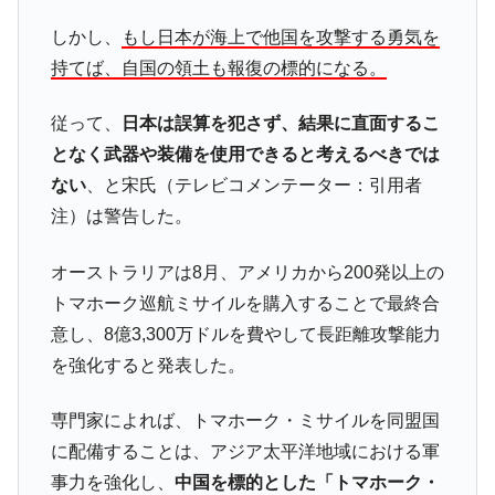
韓国「2026年1Q 資金循環統計」面白い結果
『Money1』
しかし、
もし日本が海上で他国を攻撃する勇気を
に。
持てば、自国の領土も報復の標的になる。
韓国化学企業最大手『ロッテケミカル』純
『Money1』
借入金が約8兆。信用格付け「ネガティブ」にダウン
従って、
日本は誤算を犯さず、結果に直面するこ
となく武器や装備を使用できると考えるべきでは
韓国株式市場･暗黒の火曜日。サーキットブ
『Money1』
レイカーも発動！ 半導体2銘柄の暴落
ない
、と宋氏（テレビコメンテーター：引用者
注）は警告した。
韓国･カードローン金利「15％」突破！
『Money1』
日本の誇る海洋資源調査船『白嶺』は先進技術の
Fact1
オーストラリアは8月、アメリカから200発以上の
塊！
トマホーク巡航ミサイルを購入することで最終合
夏の甲子園、優勝校を最も多く輩出している都道
Fact1
意し、8億3,300万ドルを費やして長距離攻撃能力
府県とは？
を強化すると発表した。
今話題の「楽天ライオンズ」とは？
Fact1
奇跡の毛色「白毛馬」とは？
Fact1
専門家によれば、トマホーク・ミサイルを同盟国
全て勝つといくら？ 競馬GI競走で勝利騎手がもら
Fact1
に配備することは、アジア太平洋地域における軍
える賞金とは？
事力を強化し、
中国を標的とした「トマホーク・