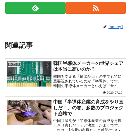
money1
関連記事
韓国半導体メーカーの世界シェア
基礎知識
は本当に高いのか？
韓国を支える「輸出品目」の中でも特に
重要視されているのが「半導体」です。
韓国の半導体メーカーといえば『サムス
ン電子』や『SKハイニックス』が有名で
2020.07.19
すが、国を代表する2つのメーカーの世界
シェアはどのように推移しているのでし
中国「半導体産業の育成をやり直
トピック
ょうか？韓国の二大メ...
しだ！」の巻。多数のプロジェク
ト崩壊で
中国共産党が「半導体産業の育成を再度
しきり直しだ！」と決意したようです。
これは「1兆元の市場だ」と威勢のいい話