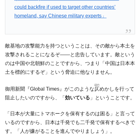
could backfire if used to target other countries’
homeland, say Chinese military experts」
敵基地の攻撃能力を持つということは、その敵から本土を
攻撃されることになるぞ――と忠告しています。敵という
のは中国や北朝鮮のことですから、つまり「中国は日本本
土を標的にするぞ」という脅迫に他なりません。
ほの
御用新聞『Global Times』がこのような
仄
めかしを行って
阻止したいのですから、「
効いている
」ということです。
「日本が大量にトマホークを保有するのは困る」と言って
いるのですから、日本は千発でも二千発で保有するべきで
す。「人が嫌がることを進んでやりましょう」。