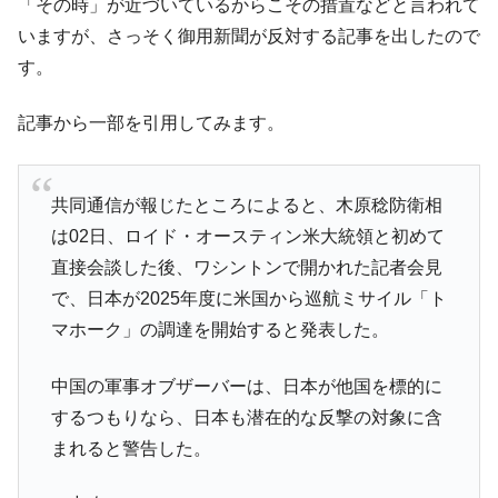
「その時」が近づいているからこその措置などと言われて
韓国政府『BYD』車への補助金を全廃 ⇒ 実
『Money1』
いますが、さっそく御用新聞が反対する記事を出したので
は韓国で『BYD』車は売れている。6カ月で対前年同期比
1.9倍！
す。
在韓米国大使スティールが着韓！⇒ さっそ
『Money1』
く空港に詰めかけ「出て行け！」「極右勢力」のプラカー
記事から一部を引用してみます。
ドを掲げる「在韓反米勢力」
韓国政府「2035年までに18.4GW規模のAIデ
『Money1』
共同通信が報じたところによると、木原稔防衛相
ータセンター整備」⇒ だから無理だってば。
は02日、ロイド・オースティン米大統領と初めて
JPモルガン「韓国レバレッジETFの清算は
『Money1』
直接会談した後、ワシントンで開かれた記者会見
ほぼ終わった」
で、日本が2025年度に米国から巡航ミサイル「ト
韓国『国民年金公団』株価暴落で200兆蒸
『Money1』
マホーク」の調達を開始すると発表した。
発。
韓国政府「ニセＫ-ブランドを通報しようキ
『Money1』
中国の軍事オブザーバーは、日本が他国を標的に
ャンペーン」⇒ あの名物教授も登場！
するつもりなら、日本も潜在的な反撃の対象に含
韓国「橋が落ちました」⇒ 耐久性「なさす
『Money1』
まれると警告した。
ぎ」では。
韓国鉄鋼最大手『POSCO』ズブズブ沈む。
『Money1』