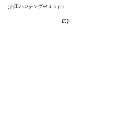
（吉田ハンチング＠ｄｃｐ）
広告