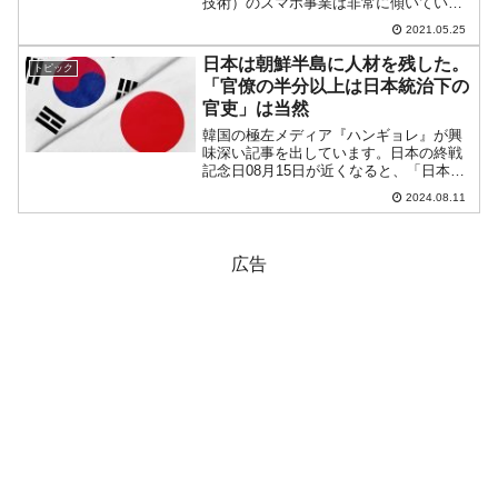
技術）のスマホ事業は非常に傾いていま
す。かつては世界シェアを争い、独自の
2021.05.25
Kirinチップを採用したハイエンドなスマ
ホで『Apple（アップル）』iPhoneとも
日本は朝鮮半島に人材を残した。
トピック
戦...
「官僚の半分以上は日本統治下の
官吏」は当然
韓国の極左メディア『ハンギョレ』が興
味深い記事を出しています。日本の終戦
記念日08月15日が近くなると、「日本統
治化でこんなにひどい目に遭った」とい
2024.08.11
う記事が多くなりますが、これのその1本
でしょう。「米軍政の韓国人職員の半数
は日帝の元官吏」と...
広告