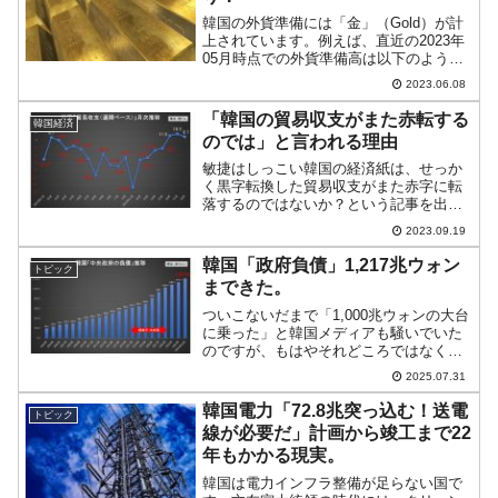
韓国の外貨準備には「金」（Gold）が計
上されています。例えば、直近の2023年
05月時点での外貨準備高は以下のように
『韓国銀行』が公表しています。2023年
2023.06.08
05月外貨準備高：4,210億ドル（約58兆
9,989億円）※(前月比：-57億ド...
「韓国の貿易収支がまた赤転する
韓国経済
のでは」と言われる理由
敏捷はしっこい韓国の経済紙は、せっか
く黒字転換した貿易収支がまた赤字に転
落するのではないか？という記事を出し
ています。↑韓国の（通関ベースの）貿易
2023.09.19
収支の推移（2022年01月～直近2023年08
月）。貿易での儲もうけを示す貿易収支
韓国「政府負債」1,217兆ウォン
トピック
は15カ月...
まできた。
ついこないだまで「1,000兆ウォンの大台
に乗った」と韓国メディアも騒いでいた
のですが、もはやそれどころではなくな
りました。韓国の「政府負債」の話で
2025.07.31
す。Money1でもご紹介してきたとおり、
そろそろ「このままどこまで行けるの
韓国電力「72.8兆突っ込む！送電
トピック
か？」と韓国政府...
線が必要だ」計画から竣工まで22
年もかかる現実。
韓国は電力インフラ整備が足らない国で