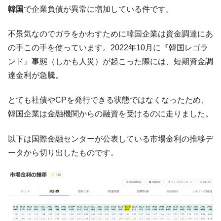
韓国･李在明さっそく不動産対策で浅薄な発
『Money1』
韓国
で企業負債が異常に増加している件です。
言。
韓国は「中国と同じく」投資に不適格な国
『Money1』
不景気なのでガラをかわすために韓国企業は資金調達にあ
だ。
の手この手を使っています。2022年10月に『韓国レゴラ
『韓国銀行』が「金の保有量を増やしま
『Money1』
ンド』事態（しかも人災）が起こった際には、短期資金調
す」⇒「金を経由するドル入手」手段ではないのか？
達金利が急騰。
韓国･外為取引量「1日当たり1,214.4億ド
『Money1』
ル」まで拡大 ⇒ 海外資金の動きに強く左右される状態
とても社債やCPを発行できる状態ではなくなったため、
韓国･帰ってきた李在明。李在明を支持しな
『Money1』
韓国企業は金融機関からの融資を受けるのに走りました。
い「50.5％」に上昇
以下は国際金融センターが公表している市場金利の推移デ
韓国大統領府ボンクラ政策室長が告発され
『Money1』
た ⇒ 国家が行った恐るべき株価操作であり、空前の国政壟
ータから切り出したものです。
断
韓国･警察職員が「丸刈りになって抗議活
『Money1』
動」
中国だけが鉄鋼輸出を異常増加させる ⇒ 中
『Money1』
国の過剰生産が世界を蝕む。