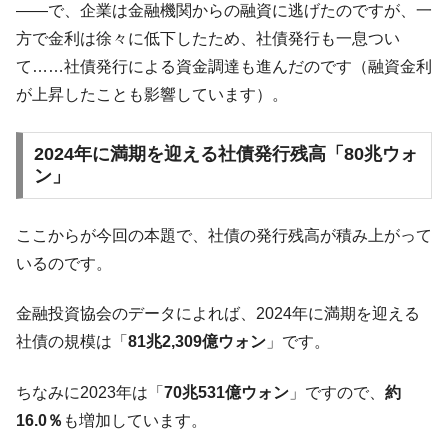
ータセンター整備」⇒ だから無理だってば。
――で、企業は金融機関からの融資に逃げたのですが、一
JPモルガン「韓国レバレッジETFの清算は
『Money1』
方で金利は徐々に低下したため、社債発行も一息つい
ほぼ終わった」
て……社債発行による資金調達も進んだのです（融資金利
韓国『国民年金公団』株価暴落で200兆蒸
『Money1』
が上昇したことも影響しています）。
発。
韓国政府「ニセＫ-ブランドを通報しようキ
『Money1』
2024年に満期を迎える社債発行残高「80兆ウォ
ャンペーン」⇒ あの名物教授も登場！
ン」
韓国「橋が落ちました」⇒ 耐久性「なさす
『Money1』
ぎ」では。
ここからが今回の本題で、社債の発行残高が積み上がって
韓国鉄鋼最大手『POSCO』ズブズブ沈む。
『Money1』
いるのです。
営業利益80.2％も減少
米国下院「韓国の公務員個人をターゲット
金融投資協会のデータによれば、2024年に満期を迎える
『Money1』
にぶん殴る法案」提出！⇒ クーパン問題は合衆国企業に対
社債の規模は「
81兆2,309億ウォン
」です。
する差別。許してはおかぬ
韓国ボンクラ政策室長･金容範、株価暴落に
『Money1』
ちなみに2023年は「
70兆531億ウォン
」ですので、
約
他人事のような発言。
16.0％
も増加しています。
韓国半導体『SKハイニックス』2026年2Qの
『Money1』