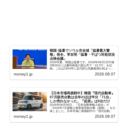
韓国･猛暑でソウル市全域「猛暑重大警
報」発令。李在明「猛暑・干ばつ対処状況
点検会議」
2026年夏。韓国は猛暑です。2026年08月2日午後
1時26分には慶尚南道の梁山市で「42.5℃」を記
録。これは1904年に近代的な気象観測が始まって
以来の韓国史上最高気温です。08月04日には、ソ
money1.jp
2026.08.07
ウル市全域への「猛暑重大警報」が発令され...
【日本市場再挑戦中】韓国『現代自動車』
07月販売台数は去年のほぼ半分「71台」
しか売れなかった。『起亜』は9台だけ
2026年08月06日、『日本自動車輸入組合』が
「2026年7月度輸入車新規登録台数（速報）」を公
表しました。日本市場に再挑戦中の『現代自動
車』、また日本市場を攻略したい『BYD』の販売
money1.jp
2026.08.07
台数はこの中に捉えられているはずです。先月から
は韓国の...