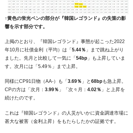
韓国製造業「半導体絶好調」のウラで他業
『Money1』
種は全般的「不調」⇒ PSIが示す現況は決して良くない。
↑黄色の蛍光ペンの部分が『韓国レゴランド』の失策の影
【米韓激突案件】韓国消費者院が『クーパ
『Money1』
響を示す部分です。
ン』1人当たり賠償10万ウォンを認定 ⇒ 総額3兆7,000億
韓国で猛暑。南東部では干ばつ
『Money1』
上掲のとおり、『韓国レゴランド』事態が起こった2022
韓国型イージス搭載の次世代駆逐艦
『Money1』
年10月に社債金利（平均）は「
5.44％
」まで跳ね上がり
「KDDX」1番艦、2032年竣工と公示
ました。先月と比較して一気に「
54bp
」も上昇していま
【対日本円】ウォン安が急進！ 日米の協調
『Money1』
す。次月には「5.49％」まで上昇。
に韓国がいっちょがみしたのでは。
同様にCP91日物（AA-）も「
3.69％
」と
68bp
も急上昇。
韓国政府『BYD』車への補助金を全廃 ⇒ 実
『Money1』
は韓国で『BYD』車は売れている。6カ月で対前年同期比
CPの方は「次月：
3.99％
」「次々月：
4.02％
」と上昇を
1.9倍！
続けたのです。
在韓米国大使スティールが着韓！⇒ さっそ
『Money1』
く空港に詰めかけ「出て行け！」「極右勢力」のプラカー
これは『韓国レゴランド』の人災がいかに資金調達市場に
ドを掲げる「在韓反米勢力」
甚大な被害（金利上昇）をもたらしたかの証拠です。
韓国政府「2035年までに18.4GW規模のAIデ
『Money1』