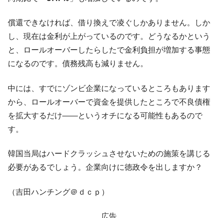
全て勝つといくら？ 競馬GI競走で勝利騎手がもら
Fact1
える賞金とは？
償還できなければ、借り換えで凌ぐしかありません。しか
し、現在は金利が上がっているのです。どうなるかという
平成仮面ライダーの意外すぎるモチーフとは？
Fact1
と、ロールオーバーしたらしたで金利負担が増加する事態
発表から2日で大崩壊、鳴かず飛ばずに終わりそう
Fact1
になるのです。債務残高も減りません。
なスーパーリーグとは？
日本人マスターズ挑戦の歴史。松山以前に最高位
Fact1
中には、すでにゾンビ企業になっているところもあります
だった選手とは？
から、ロールオーバーで資金を提供したところで不良債権
甲子園通算本塁打、最多の清原に次いで多く打っ
Fact1
を拡大するだけ――というオチになる可能性もあるので
ている意外な選手とは？
す。
セレクトセールの高額取引馬が稼いだ金額とは？
Fact1
韓国当局はハードクラッシュさせないための施策を講じる
必要があるでしょう。企業向けに徳政令を出しますか？
（吉田ハンチング＠ｄｃｐ）
広告