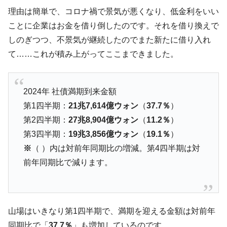
業績「史上最高益」当期純利益は前年同期比13.4倍に。
理由は簡単で、コロナ禍で景気が悪くなり、低金利をいい
ことに企業はお金を借り倒したのです。それを借り換えで
韓国･加徳島新国際空港「またも暗礁」の危
『Money1』
機 ⇒ 10.7兆では損が出るからできない。
しのぎつつ、不景気が継続したのでまた新たに借り入れ
て……これが積み上がってここまできました。
【速報】韓国株式市場の暴落・本日07月29
『Money1』
日(水)もサイドカー・サーキットブレイカーの二段コンボ
発動！
2024年 社債満期到来金額
IT産業は人を雇用する効果は低い。全産業の
『Money1』
半分未満しか雇用を生まない
第1四半期：
21兆7,614億ウォン
（
37.7％
）
第2四半期：
27兆8,904億ウォン
（
11.2％
）
韓国「株式市場が賭博場のように変質した
『Money1』
のは政界の責任だ」
第3四半期：
19兆3,856億ウォン
（
19.1％
）
※
（ ）内は対前年同期比の増減。第4四半期は対
日本の誇る海洋資源調査船『白嶺』は先進技術の
Fact1
塊！
前年同期比で減ります。
夏の甲子園、優勝校を最も多く輩出している都道
Fact1
府県とは？
今話題の「楽天ライオンズ」とは？
Fact1
山場はいきなり第1四半期で、満期を迎える金額は対前年
奇跡の毛色「白毛馬」とは？
Fact1
同期比で「
37.7％
」も増加しているのです。