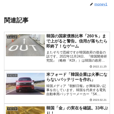
money1
関連記事
韓国の国家債務比率「260％」ま
トピック
で上がると警告。信用が落ちたら
即終了！なゲーム
またぞろで恐縮ですが韓国政府の借金の
話です。2022年11月24日、『韓国開発研
究院』（略称「KDI」）は韓国の政府負
債について興味深いリポートが出ていま
2022.11.25
す。「コロナ19以後財政余力拡充のため
の政策課題」と題するリポートで、これ
米フォード「韓国企業は火事にな
トピック
によると韓国...
らないバッテリーを作れ」
韓国メディア『朝鮮日報』が興味深い記
事を出しています。韓国を代表する電気
自動車用バッテリーメーカー『SK
ON（オン）』についてです。『SKオ
2023.02.21
ン』と『フォード』は蜜月だったの
に……まず「前振り」です。『SKイノベ
韓国「金」の実在を確認。33年ぶ
トピック
ーション』の事業部を切り出し...
り！