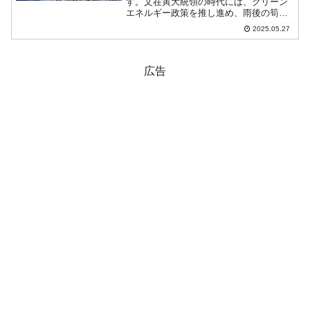
す。文在寅大統領の時代には、クリーン
エネルギー政策を推し進め、雨後の筍の
ように太陽光発言施設を乱造したのです
2025.05.27
が、その1／3が発電網に接続されていな
いことが発覚――というばかとしかいい
ようのない事実が突きつ...
広告