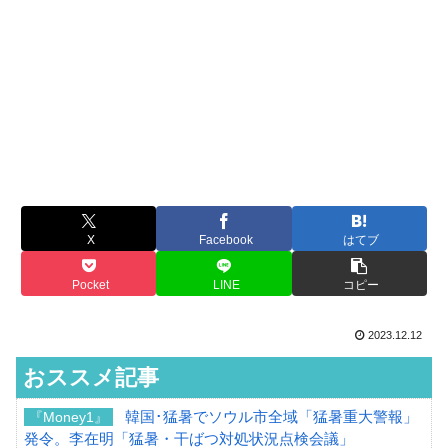
X
Facebook
はてブ
Pocket
LINE
コピー
2023.12.12
おススメ記事
韓国･猛暑でソウル市全域「猛暑重大警報」
『Money1』
発令。李在明「猛暑・干ばつ対処状況点検会議」