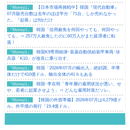
【日本市場再挑戦中】韓国『現代自動車』
『Money1』
07月販売台数は去年のほぼ半分「71台」しか売れなかっ
た。『起亜』は9台だけ
韓国「信用赦免を何回やっても、何回やっ
『Money1』
ても」⇒ 257万人赦免したのに60万人がまた延滞者に転
落！
韓国K9専用砲弾･装薬自動供給装甲車両･珍
『Money1』
兵器「K10」が改良に乗り出す。
韓国「2026年07月の輸出入」絶好調。半導
『Money1』
体だけで410億ドル、輸出全体の41％もある
韓国･李在明「青年層の雇用状況が悪い。せ
『Money1』
や、若者に起業させよう」⇒ どんな雇用対策だソレ。
【韓国の外貨準備】2026年07月は4,279億ド
『Money1』
ル。外平債の発行「19.4億ドル」
韓国「ここは北朝鮮なのか。選管がサーバ
『Money1』
ーにウソのデータを入力したのは明白だ」