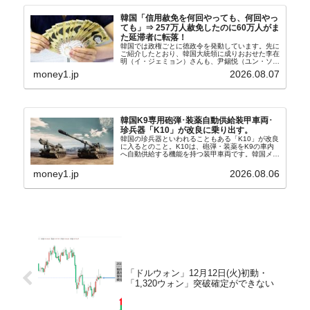
韓国「信用赦免を何回やっても、何回やっ
ても」⇒ 257万人赦免したのに60万人がま
た延滞者に転落！
韓国では政権ごとに徳政令を発動しています。先に
ご紹介したとおり、韓国大統領に成りおおせた李在
明（イ・ジェミョン）さんも、尹錫悦（ユン・ソギ
ョル）前政権が行った――「新出発基金」をバッド
money1.jp
2026.08.07
バンクにして不良債権の買い取りを行い、分割償還
や元利減免...
韓国K9専用砲弾･装薬自動供給装甲車両･
珍兵器「K10」が改良に乗り出す。
韓国の珍兵器といわれることもある「K10」が改良
に入るとのこと。K10は、砲弾・装薬をK9の車内
へ自動供給する機能を持つ装甲車両です。韓国メデ
ィア『Chosun Biz』が報じていますので、同記事
から以下に一部を引きます。2005年に初めて...
money1.jp
2026.08.06
「ドルウォン」12月12日(火)初動・
「1,320ウォン」突破確定ができない