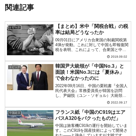
関連記事
【まとめ】米中「関税合戦」の税
トピック
率は結局どうなったか
09月01日にアメリカ合衆国の制裁関税第
4弾が発動。これに対して中国も即報復関
税を表明、これによって、合衆国と中国
はお互い輸入品目全てに追加関税を賦課
2019.09.02
したことになりました(ただし12月15日に
発動予定分あり)。事態は急速に進行して
韓国尹大統領が「中国No.3」と
トピック
いますが、...
面談！米国No.3には「夏休み」
で会わなかったのに
2022年09月16日、中国の栗戦書『全国人
民代表大会』常務委員長が韓国を訪問
し、尹錫悦（ユン・ソギョル）大統領と
会談を行いました。↑さすが中国の超大
2022.09.17
物・栗戦書委員長。失礼ながら尹大統領
の方が小物に見えます。栗戦書常務委員
フランス紙「中国のC919はエア
中国経済
長はチャイナセブン...
バスA320をパクったものだ」
中国は旅客機C919の運行を開始していま
す。このC919を国産技術によって開発さ
れた――と強弁していますが大嘘です。