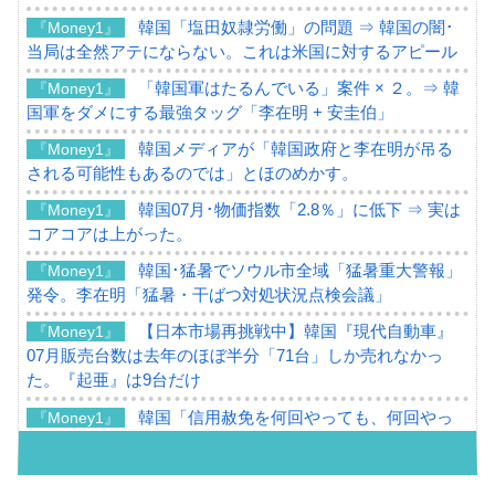
韓国「塩田奴隷労働」の問題 ⇒ 韓国の闇･
『Money1』
当局は全然アテにならない。これは米国に対するアピール
「韓国軍はたるんでいる」案件 × ２。⇒ 韓
『Money1』
国軍をダメにする最強タッグ「李在明 + 安圭伯」
韓国メディアが「韓国政府と李在明が吊る
『Money1』
される可能性もあるのでは」とほのめかす。
韓国07月･物価指数「2.8％」に低下 ⇒ 実は
『Money1』
コアコアは上がった。
韓国･猛暑でソウル市全域「猛暑重大警報」
『Money1』
発令。李在明「猛暑・干ばつ対処状況点検会議」
【日本市場再挑戦中】韓国『現代自動車』
『Money1』
07月販売台数は去年のほぼ半分「71台」しか売れなかっ
た。『起亜』は9台だけ
韓国「信用赦免を何回やっても、何回やっ
『Money1』
ても」⇒ 257万人赦免したのに60万人がまた延滞者に転
落！