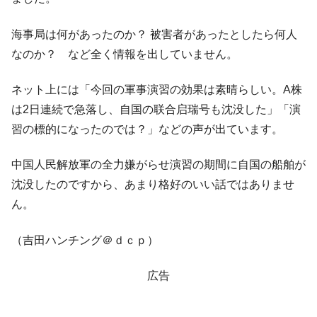
全て勝つといくら？ 競馬GI競走で勝利騎手がもら
Fact1
える賞金とは？
海事局は何があったのか？ 被害者があったとしたら何人
平成仮面ライダーの意外すぎるモチーフとは？
Fact1
なのか？ など全く情報を出していません。
発表から2日で大崩壊、鳴かず飛ばずに終わりそう
Fact1
なスーパーリーグとは？
ネット上には「今回の軍事演習の効果は素晴らしい。A株
日本人マスターズ挑戦の歴史。松山以前に最高位
Fact1
は2日連続で急落し、自国の联合启瑞号も沈没した」「演
だった選手とは？
習の標的になったのでは？」などの声が出ています。
甲子園通算本塁打、最多の清原に次いで多く打っ
Fact1
ている意外な選手とは？
中国人民解放軍の全力嫌がらせ演習の期間に自国の船舶が
セレクトセールの高額取引馬が稼いだ金額とは？
Fact1
沈没したのですから、あまり格好のいい話ではありませ
ん。
（吉田ハンチング＠ｄｃｐ）
広告