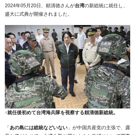
韓国K9専用砲弾･装薬自動供給装甲車両･珍
『Money1』
2024年05月20日、頼清徳さんが
台湾
の新総統に就任し、
兵器「K10」が改良に乗り出す。
盛大に式典が開催されました。
韓国「2026年07月の輸出入」絶好調。半導
『Money1』
体だけで410億ドル、輸出全体の41％もある
韓国･李在明「青年層の雇用状況が悪い。せ
『Money1』
や、若者に起業させよう」⇒ どんな雇用対策だソレ。
【韓国の外貨準備】2026年07月は4,279億ド
『Money1』
ル。外平債の発行「19.4億ドル」
韓国「ここは北朝鮮なのか。選管がサーバ
『Money1』
ーにウソのデータを入力したのは明白だ」
韓国･李在明さっそく不動産対策で浅薄な発
『Money1』
言。
韓国は「中国と同じく」投資に不適格な国
『Money1』
だ。
↑就任後初めて台湾海兵隊を視察する頼清徳新総統。
『韓国銀行』が「金の保有量を増やしま
『Money1』
す」⇒「金を経由するドル入手」手段ではないのか？
「
あの島には総統などいない
」が中国共産党の主張で、露
韓国･外為取引量「1日当たり1,214.4億ド