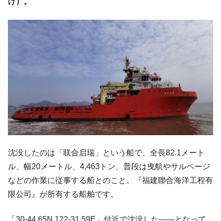
け）。
「KDDX」1番艦、2032年竣工と公示
【対日本円】ウォン安が急進！ 日米の協調
『Money1』
に韓国がいっちょがみしたのでは。
韓国政府『BYD』車への補助金を全廃 ⇒ 実
『Money1』
は韓国で『BYD』車は売れている。6カ月で対前年同期比
1.9倍！
在韓米国大使スティールが着韓！⇒ さっそ
『Money1』
く空港に詰めかけ「出て行け！」「極右勢力」のプラカー
ドを掲げる「在韓反米勢力」
韓国政府「2035年までに18.4GW規模のAIデ
『Money1』
ータセンター整備」⇒ だから無理だってば。
沈没したのは「联合启瑞」という船で、全長82.1メート
JPモルガン「韓国レバレッジETFの清算は
『Money1』
ほぼ終わった」
ル、幅20メートル、4,463トン、普段は曳航やサルベージ
などの作業に従事する船とのこと。『福建聯合海洋工程有
韓国『国民年金公団』株価暴落で200兆蒸
『Money1』
発。
限公司』が所有する船舶です。
韓国政府「ニセＫ-ブランドを通報しようキ
『Money1』
「30-44.65N 122-31.59E」付近で沈没した――となって
ャンペーン」⇒ あの名物教授も登場！