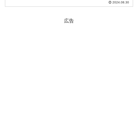
2024.08.30
します。面倒くさい方は、この引用部分
を飛ばしても大丈夫です。2024年07月の
財政収支状...
広告