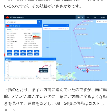
いるのですが、その航跡がいささか妙です。
韓国「橋が落ちました」⇒ 耐久性「なさす
『Money1』
ぎ」では。
韓国鉄鋼最大手『POSCO』ズブズブ沈む。
『Money1』
営業利益80.2％も減少
米国下院「韓国の公務員個人をターゲット
『Money1』
にぶん殴る法案」提出！⇒ クーパン問題は合衆国企業に対
する差別。許してはおかぬ
韓国ボンクラ政策室長･金容範、株価暴落に
『Money1』
他人事のような発言。
日本の誇る海洋資源調査船『白嶺』は先進技術の
Fact1
塊！
夏の甲子園、優勝校を最も多く輩出している都道
Fact1
府県とは？
上掲のとおり、まず西方向に進んでいたのですが、南に転
今話題の「楽天ライオンズ」とは？
Fact1
舵。どんどん進んでいたのに、急に北方向に戻るような動
奇跡の毛色「白毛馬」とは？
きを見せて、速度を落とし、08：54頃に信号はロストし
Fact1
ました。