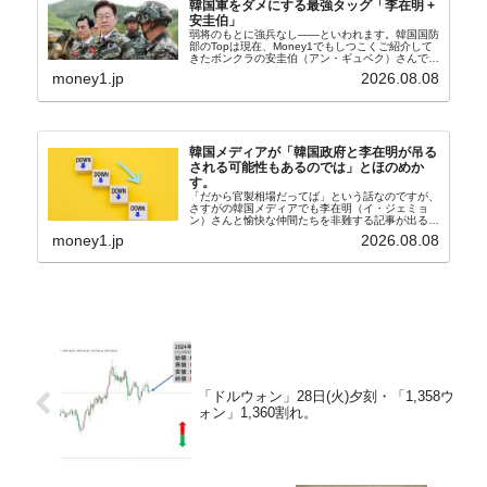
韓国軍をダメにする最強タッグ「李在明 +
安圭伯」
弱将のもとに強兵なし――といわれます。韓国国防
部のTopは現在、Money1でもしつこくご紹介して
きたボンクラの安圭伯（アン・ギュベク）さんで
す。↑経済的無知蒙昧な李在明（イ・ジェミョン）
money1.jp
2026.08.08
さんと「韓国初の文官上がり」の国防部長官安圭伯
（アン...
韓国メディアが「韓国政府と李在明が吊る
される可能性もあるのでは」とほのめか
す。
「だから官製相場だってば」という話なのですが、
さすがの韓国メディアでも李在明（イ・ジェミョ
ン）さんと愉快な仲間たちを非難する記事が出るよ
うになっています。もちろん株価の暴落についてで
money1.jp
2026.08.08
『朝鮮日報』に面白い記事が出ています。「東西南
北」というコ...
「ドルウォン」28日(火)夕刻・「1,358ウ
ォン」1,360割れ。