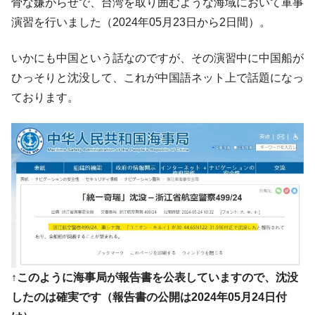
『Money1』
骨な嫌がらせで、台湾を取り囲むような海域において軍事
ル」まで拡大 ⇒ 海外資金の動きに強く左右される状態
演習を行いました（2024年05月23日から2日間）。
韓国･帰ってきた李在明。李在明を支持しな
『Money1』
い「50.5％」に上昇
いかにも中国という話なのですが、その演習中に中国船が
ひっそりと沈没して、これが中国語ネット上で話題になっ
韓国大統領府ボンクラ政策室長が告発され
『Money1』
た ⇒ 国家が行った恐るべき株価操作であり、空前の国政壟
ております。
断
韓国･警察職員が「丸刈りになって抗議活
『Money1』
動」
中国だけが鉄鋼輸出を異常増加させる ⇒ 中
『Money1』
国の過剰生産が世界を蝕む。
韓国製造業「半導体絶好調」のウラで他業
『Money1』
種は全般的「不調」⇒ PSIが示す現況は決して良くない。
【米韓激突案件】韓国消費者院が『クーパ
『Money1』
ン』1人当たり賠償10万ウォンを認定 ⇒ 総額3兆7,000億
↑このように海事局が報告書を公表していますので、沈没
韓国で猛暑。南東部では干ばつ
『Money1』
したのは確実です（報告書の公開は2024年05月24日付
韓国型イージス搭載の次世代駆逐艦
『Money1』