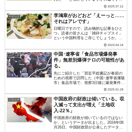
2023年05月28日（現地時間）、『中国東
2025.07.12
方航空』のC919旅客機が同日午前10時32
分、乗客130人余りを乗せて上海虹橋...
李鴻章がおどおど「えーっと……
トピック
それはアレです」
日曜日ですので、読み物的な記事をひと
つ。読者の皆さんは「雑砕チャプスイ」
という中国料理をご存じでしょうか。日
本ではあまり知られていないと思われま
2023.04.16
すし、特に若い世代ではそうでしょう。
「何それ？」という方が多いのではない
中国･遼寧省「食品市場爆発事
トピック
でしょうか。例えば、ネッ...
件」無差別爆弾テロの可能性があ
る。
先にご紹介した「習近平総書記が春節の
ための視察で訪問した（中国･遼寧省瀋陽
市）食品市場で、視察3日後に爆発事件」
――です。犯人らしき人物が捉えられて
2025.01.28
いました。↑上掲をクリックして動画を閲
覧してください。周日中午，沈阳市大东
中国政府の財政は傾いている。収
トピック
副食品商场外面发生...
入減って支出が増え「土地収
入-22％」
中国政府の財政が傾いているのではない
か、というデータが出ました。2024年08
月26日、中国財政部が公表したデータを
まずご覧ください。以下に一応全部和訳