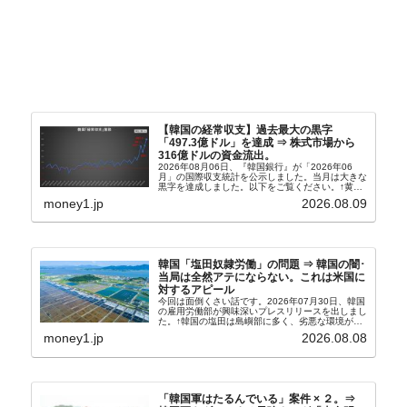
【韓国の経常収支】過去最大の黒字
「497.3億ドル」を達成 ⇒ 株式市場から
316億ドルの資金流出。
2026年08月06日、『韓国銀行』が「2026年06
月」の国際収支統計を公示しました。当月は大きな
黒字を達成しました。以下をご覧ください。↑黄色
の傾向ペンでフォーカスしているのが2026年06月
money1.jp
2026.08.09
の経常収支です。2026年06月貿易収支：4...
韓国「塩田奴隷労働」の問題 ⇒ 韓国の闇･
当局は全然アテにならない。これは米国に
対するアピール
今回は面倒くさい話です。2026年07月30日、韓国
の雇用労働部が興味深いプレスリリースを出しまし
た。↑韓国の塩田は島嶼部に多く、劣悪な環境が一
般に見られることが少ないため、事件の発覚を妨げ
money1.jp
2026.08.08
たといわれます（後述）。これは、いわゆる「塩田
奴隷...
「韓国軍はたるんでいる」案件 × ２。⇒