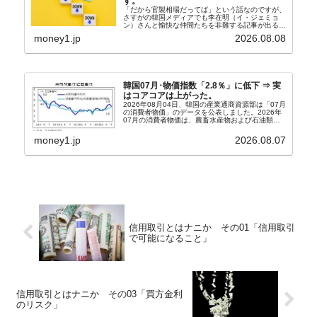
す。
「だから官製相場だってば」という話なのですが、
さすがの韓国メディアでも李在明（イ・ジェミョ
ン）さんと愉快な仲間たちを非難する記事が出るよ
うになっています。もちろん株価の暴落についてで
money1.jp
2026.08.08
『朝鮮日報』に面白い記事が出ています。「東西南
北」というコ...
韓国07月･物価指数「2.8％」に低下 ⇒ 実
はコアコアは上がった。
2026年08月04日、韓国の産業通商資源部は「07月
の消費者物価」のデータを公表しました。2026年
07月の消費者物価は、農畜水産物および石油類の
上昇率が鈍化したことなどにより、前年同月比
2.8％上昇（06月は3.2％）となり、上昇率は前...
money1.jp
2026.08.07
信用取引とはナニか その01「信用取引
で可能になること」
信用取引とはナニか その03「買方金利
のリスク」