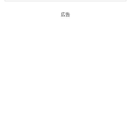
は「特攻隊か！」と思うわけですが。し
かし、まあ誰にでも初...
広告