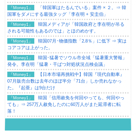
「韓国軍はたるんでいる」案件 × ２。⇒ 韓
『Money1』
国軍をダメにする最強タッグ「李在明 + 安圭伯」
韓国メディアが「韓国政府と李在明が吊る
『Money1』
される可能性もあるのでは」とほのめかす。
韓国07月･物価指数「2.8％」に低下 ⇒ 実は
『Money1』
コアコアは上がった。
韓国･猛暑でソウル市全域「猛暑重大警報」
『Money1』
発令。李在明「猛暑・干ばつ対処状況点検会議」
【日本市場再挑戦中】韓国『現代自動車』
『Money1』
07月販売台数は去年のほぼ半分「71台」しか売れなかっ
た。『起亜』は9台だけ
韓国「信用赦免を何回やっても、何回やっ
『Money1』
ても」⇒ 257万人赦免したのに60万人がまた延滞者に転
落！
韓国K9専用砲弾･装薬自動供給装甲車両･珍
『Money1』
兵器「K10」が改良に乗り出す。