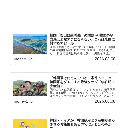
韓国「塩田奴隷労働」の問題 ⇒ 韓国の闇･
当局は全然アテにならない。これは米国に
対するアピール
今回は面倒くさい話です。2026年07月30日、韓国
の雇用労働部が興味深いプレスリリースを出しまし
た。↑韓国の塩田は島嶼部に多く、劣悪な環境が一
般に見られることが少ないため、事件の発覚を妨げ
money1.jp
2026.08.08
たといわれます（後述）。これは、いわゆる「塩田
奴隷...
「韓国軍はたるんでいる」案件 × ２。⇒
韓国軍をダメにする最強タッグ「李在明 +
安圭伯」
弱将のもとに強兵なし――といわれます。韓国国防
部のTopは現在、Money1でもしつこくご紹介して
きたボンクラの安圭伯（アン・ギュベク）さんで
す。↑経済的無知蒙昧な李在明（イ・ジェミョン）
money1.jp
2026.08.08
さんと「韓国初の文官上がり」の国防部長官安圭伯
（アン...
韓国メディアが「韓国政府と李在明が吊る
される可能性もあるのでは」とほのめか