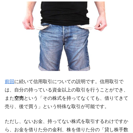
韓国「2026年07月の輸出入」絶好調。半導
『Money1』
体だけで410億ドル、輸出全体の41％もある
韓国･李在明「青年層の雇用状況が悪い。せ
『Money1』
や、若者に起業させよう」⇒ どんな雇用対策だソレ。
【韓国の外貨準備】2026年07月は4,279億ド
『Money1』
ル。外平債の発行「19.4億ドル」
韓国「ここは北朝鮮なのか。選管がサーバ
『Money1』
ーにウソのデータを入力したのは明白だ」
韓国･李在明さっそく不動産対策で浅薄な発
『Money1』
言。
前回
に続いて信用取引についての説明です。信用取引で
韓国は「中国と同じく」投資に不適格な国
『Money1』
は、自分の持っている資金以上の取引を行うことができ、
だ。
また
空売
という「その株式を持ってなくても、借りてきて
『韓国銀行』が「金の保有量を増やしま
『Money1』
売り、後で買う」という特殊な取引が可能です。
す」⇒「金を経由するドル入手」手段ではないのか？
韓国･外為取引量「1日当たり1,214.4億ド
『Money1』
ただし、ないお金、持ってない株式を取引するわけですか
ル」まで拡大 ⇒ 海外資金の動きに強く左右される状態
ら、お金を借りた分の金利、株を借りた分の「貸し株手数
韓国･帰ってきた李在明。李在明を支持しな