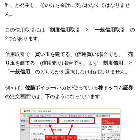
『Money1』
料」が発生し、その分を余計に支払わなくてはなりませ
い「50.5％」に上昇
ん。
韓国大統領府ボンクラ政策室長が告発され
『Money1』
た ⇒ 国家が行った恐るべき株価操作であり、空前の国政壟
この信用取引には「
制度信用取引
」と「
一般信用取引
」の
断
2つがあります。
韓国･警察職員が「丸刈りになって抗議活
『Money1』
動」
信用取引で「
買い玉を建てる
」(
信用買い
)場合でも、「
売
中国だけが鉄鋼輸出を異常増加させる ⇒ 中
『Money1』
り玉を建てる
」(
信用売り
)場合でも、まず「
制度信用
」と
国の過剰生産が世界を蝕む。
「
一般信用
」のどちらかを選択しなければなりません。
韓国製造業「半導体絶好調」のウラで他業
『Money1』
種は全般的「不調」⇒ PSIが示す現況は決して良くない。
例えば、
佐藤ボイラー
(バカ)が使っている
株ドッコム証券
【米韓激突案件】韓国消費者院が『クーパ
『Money1』
の注文画面では、下のようになっています。
ン』1人当たり賠償10万ウォンを認定 ⇒ 総額3兆7,000億
韓国で猛暑。南東部では干ばつ
『Money1』
韓国型イージス搭載の次世代駆逐艦
『Money1』
「KDDX」1番艦、2032年竣工と公示
【対日本円】ウォン安が急進！ 日米の協調
『Money1』