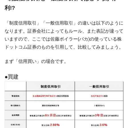
利!?
韓国鉄鋼最大手『POSCO』ズブズブ沈む。
『Money1』
営業利益80.2％も減少
「制度信用取引」「一般信用取引」の違いは以下のように
米国下院「韓国の公務員個人をターゲット
『Money1』
にぶん殴る法案」提出！⇒ クーパン問題は合衆国企業に対
なります。証券会社によってもルール、また表記が違って
する差別。許してはおかぬ
いますので、ここでは佐藤ボイラー(バカ)の使っている株
韓国ボンクラ政策室長･金容範、株価暴落に
『Money1』
ドットコム証券のものを引用して、比較してみましょう。
他人事のような発言。
まず「信用買い」の場合です。
韓国半導体『SKハイニックス』2026年2Qの
『Money1』
業績「史上最高益」当期純利益は前年同期比13.4倍に。
●買建
日本の誇る海洋資源調査船『白嶺』は先進技術の
Fact1
塊！
夏の甲子園、優勝校を最も多く輩出している都道
Fact1
府県とは？
今話題の「楽天ライオンズ」とは？
Fact1
奇跡の毛色「白毛馬」とは？
Fact1