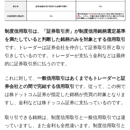
全て勝つといくら？ 競馬GI競走で勝利騎手がもら
Fact1
える賞金とは？
平成仮面ライダーの意外すぎるモチーフとは？
Fact1
発表から2日で大崩壊、鳴かず飛ばずに終わりそう
Fact1
制度信用取引は、「証券取引所」が制度信用銘柄選定基準
なスーパーリーグとは？
を満たしていると判断した銘柄のみを対象とする信用取引
日本人マスターズ挑戦の歴史。松山以前に最高位
Fact1
です。トレーダーは証券会社を仲介して証券取引所と取り
だった選手とは？
引きしているのです。トレーダーが支払う金利などは最終
甲子園通算本塁打、最多の清原に次いで多く打っ
Fact1
的に証券取引所に払うのです。
ている意外な選手とは？
セレクトセールの高額取引馬が稼いだ金額とは？
Fact1
これに対して、
一般信用取引はあくまでもトレーダーと証
券会社との間で完結する信用取引
です。従って、この例で
は株ドットコム証券が指定した銘柄が売買の対象となりま
すし、金利などは株ドッコム証券に支払っているのです。
取り引できる銘柄は、制度信用取引と一般信用取引では違
っていますし、また金利も全然違います。制度信用取引と