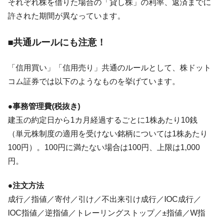
それぞれ株を借りた場合の「貸し株」の利率、返済までに
許された期間が異なっています。
■共通ルールにも注意！
「信用買い」「信用売り」共通のルールとして、株ドット
コム証券では以下のようなものを挙げています。
●事務管理費(税抜き)
建玉の約定日から1カ月経過するごとに1株あたり10銭
（単元株制度の適用を受けない銘柄については1株あたり
100円）。100円に満たない場合は100円、上限は1,000
円。
●注文方法
成行／指値／寄付／引け／不出来引け成行／IOC成行／
IOC指値／逆指値／トレーリングストップ／±指値／W指