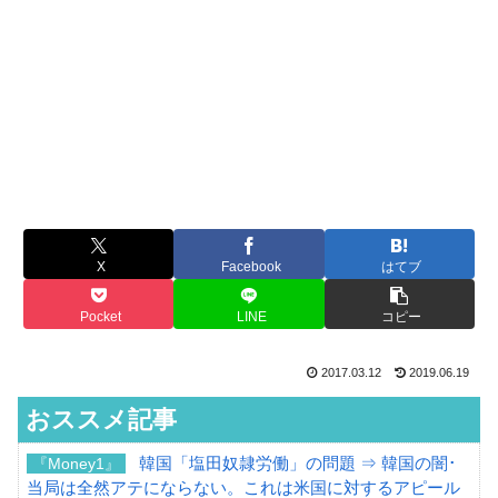
X
Facebook
はてブ
Pocket
LINE
コピー
2017.03.12
2019.06.19
おススメ記事
韓国「塩田奴隷労働」の問題 ⇒ 韓国の闇･
『Money1』
当局は全然アテにならない。これは米国に対するアピール