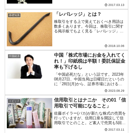
できます。ただし、この特殊な取り引き
2017.03.13
にはリスクもあります。今回はそのリス
クについてご紹介します。「信用買い」
「レバレッジ」とは？
基礎知識
「信用売り」どちらの場合...
株取引をする上で覚えておくべき用語は
数多くあります。今回は、株取引に関す
る掲示板でもよく見る「レバレッジ」の
意味をご紹介します。■大きな利益につな
がる可能性のある「レバレッジ」FX(外国
為替証拠金取引)や株式取引では、取引会
2018.10.06
社に「保証金」を...
中国「株式市場にお金を入れてく
中国経済
れ！」印紙税は半額！委託保証金
率も下げるし
「中国必死だな」という話です。2023年
08月27日、中国当局は日曜日だというの
に「28日(月)から、証券市場における取
り引きについて印紙税を半額にする」と
2023.08.29
いう発表を行いました（以下がプレスリ
リース）。↑Googleの自動翻訳なので日
信用取引とはナニか その01「信
トピック
本語が...
用取引で可能になること」
佐藤ボイラー(バカ)が新たな株式の売買を
行っていますが、信用口座を開設して信
用取引でとのこと。ど素人で売買も5回目
なのに大した度胸ですな。しかも「空
2017.03.11
売」も仕掛けているようで……筆者など