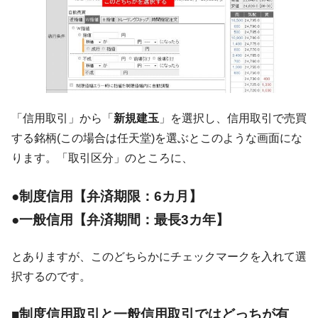
に韓国がいっちょがみしたのでは。
韓国政府『BYD』車への補助金を全廃 ⇒ 実
『Money1』
は韓国で『BYD』車は売れている。6カ月で対前年同期比
1.9倍！
在韓米国大使スティールが着韓！⇒ さっそ
『Money1』
く空港に詰めかけ「出て行け！」「極右勢力」のプラカー
「信用取引」から「
新規建玉
」を選択し、信用取引で売買
ドを掲げる「在韓反米勢力」
する銘柄(この場合は任天堂)を選ぶとこのような画面にな
韓国政府「2035年までに18.4GW規模のAIデ
『Money1』
ります。「取引区分」のところに、
ータセンター整備」⇒ だから無理だってば。
JPモルガン「韓国レバレッジETFの清算は
『Money1』
●制度信用【弁済期限：6カ月】
ほぼ終わった」
●一般信用【弁済期間：最長3カ年】
韓国『国民年金公団』株価暴落で200兆蒸
『Money1』
発。
とありますが、このどちらかにチェックマークを入れて選
韓国政府「ニセＫ-ブランドを通報しようキ
『Money1』
択するのです。
ャンペーン」⇒ あの名物教授も登場！
韓国「橋が落ちました」⇒ 耐久性「なさす
『Money1』
■制度信用取引と一般信用取引ではどっちが有
ぎ」では。