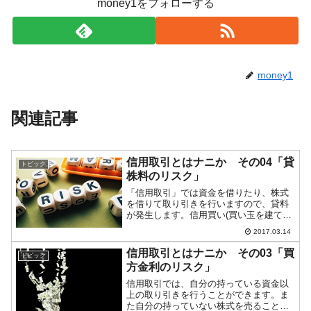
money1をフォローする
money1
関連記事
信用取引とはナニか その04「貸
トピック
株料のリスク」
「信用取引」では資金を借りたり、株式
を借りて取り引きを行いますので、貸料
が発生します。信用買い(買い玉を建てる)
の場合には「買方金利」が取られ、信用
2017.03.14
売り(売り玉を建てる)場合には「貸株料」
が取られます。前回は「買方金利のリス
信用取引とはナニか その03「買
トピック
ク」についてご紹...
方金利のリスク」
信用取引では、自分の持っている資金以
上の取り引きを行うことができます。ま
た自分の持っていない株式を売ることも