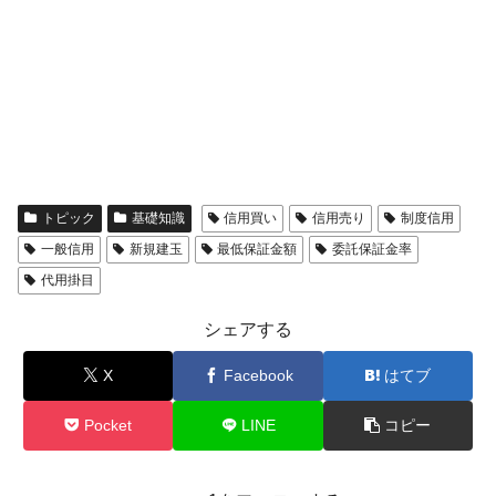
トピック
基礎知識
信用買い
信用売り
制度信用
一般信用
新規建玉
最低保証金額
委託保証金率
代用掛目
シェアする
X
Facebook
はてブ
Pocket
LINE
コピー