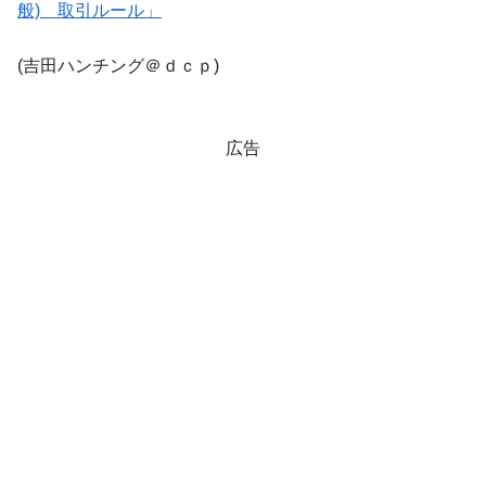
般) 取引ルール」
(吉田ハンチング＠ｄｃｐ)
広告