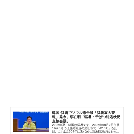
韓国･猛暑でソウル市全域「猛暑重大警
報」発令。李在明「猛暑・干ばつ対処状況
点検会議」
2026年夏。韓国は猛暑です。2026年08月2日午後
1時26分には慶尚南道の梁山市で「42.5℃」を記
録。これは1904年に近代的な気象観測が始まって