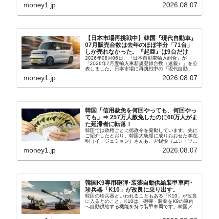
以来の韓国史上最高気温です。08月04日には、ソ
money1.jp
2026.08.07
ウル市全域への「猛暑重大警報」が発令され...
【日本市場再挑戦中】韓国『現代自動車』
07月販売台数は去年のほぼ半分「71台」
しか売れなかった。『起亜』は9台だけ
2026年08月06日、『日本自動車輸入組合』が
「2026年7月度輸入車新規登録台数（速報）」を公
表しました。日本市場に再挑戦中の『現代自動
車』、また日本市場を攻略したい『BYD』の販売
money1.jp
2026.08.07
台数はこの中に捉えられているはずです。先月から
は韓国の...
韓国「信用赦免を何回やっても、何回やっ
ても」⇒ 257万人赦免したのに60万人がま
た延滞者に転落！
韓国では政権ごとに徳政令を発動しています。先に
ご紹介したとおり、韓国大統領に成りおおせた李在
明（イ・ジェミョン）さんも、尹錫悦（ユン・ソギ
ョル）前政権が行った――「新出発基金」をバッド
money1.jp
2026.08.07
バンクにして不良債権の買い取りを行い、分割償還
や元利減免...
韓国K9専用砲弾･装薬自動供給装甲車両･
珍兵器「K10」が改良に乗り出す。
韓国の珍兵器といわれることもある「K10」が改良
に入るとのこと。K10は、砲弾・装薬をK9の車内
へ自動供給する機能を持つ装甲車両です。韓国メデ
ィア『Chosun Biz』が報じていますので、同記事
から以下に一部を引きます。2005年に初めて...