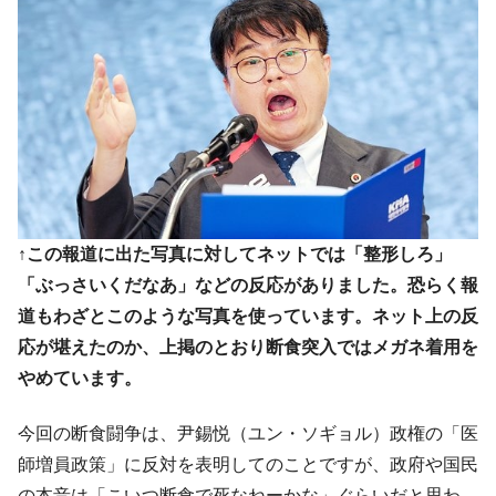
ータセンター整備」⇒ だから無理だってば。
JPモルガン「韓国レバレッジETFの清算は
『Money1』
ほぼ終わった」
韓国『国民年金公団』株価暴落で200兆蒸
『Money1』
発。
韓国政府「ニセＫ-ブランドを通報しようキ
『Money1』
ャンペーン」⇒ あの名物教授も登場！
韓国「橋が落ちました」⇒ 耐久性「なさす
『Money1』
ぎ」では。
↑この報道に出た写真に対してネットでは「整形しろ」
「ぶっさいくだなあ」などの反応がありました。恐らく報
韓国鉄鋼最大手『POSCO』ズブズブ沈む。
『Money1』
営業利益80.2％も減少
道もわざとこのような写真を使っています。ネット上の反
応が堪えたのか、上掲のとおり断食突入ではメガネ着用を
米国下院「韓国の公務員個人をターゲット
『Money1』
にぶん殴る法案」提出！⇒ クーパン問題は合衆国企業に対
やめています。
する差別。許してはおかぬ
韓国ボンクラ政策室長･金容範、株価暴落に
『Money1』
今回の断食闘争は、尹錫悦（ユン・ソギョル）政権の「医
他人事のような発言。
師増員政策」に反対を表明してのことですが、政府や国民
韓国半導体『SKハイニックス』2026年2Qの
『Money1』
の本音は「こいつ断食で死なねーかな」ぐらいだと思わ