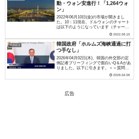
動・ウォン安進行！「1,264ウォ
ン」
2022年06月10日(金)の市場が開きまし
た。10：11現在、ドルウォンのチャート
は以下のようになっています（チャート
は『Investing.com』より引用）。前日は
2022.06.10
大きくウォン安方向に進行しました。本
日はそれを受けてのスタートですが、...
韓国政府「ホルムズ海峡通過に打
韓国経済
つ手なし」
2026年04月02日(木)、韓国の外交部の定
例記者ブリーフィングで面白いQ＆Aがあ
りました。以下に引きます。＜＜質問＞
＞ こんにちは。報道官様、トランプ大統
2026.04.06
領が復活祭の行事でホルムズ海峡に関連
して韓国が役に立っていないと述べまし
たが、これ...
広告