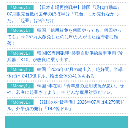
【日本市場再挑戦中】韓国『現代自動車』
『Money1』
07月販売台数は去年のほぼ半分「71台」しか売れなかっ
た。『起亜』は9台だけ
韓国「信用赦免を何回やっても、何回やっ
『Money1』
ても」⇒ 257万人赦免したのに60万人がまた延滞者に転
落！
韓国K9専用砲弾･装薬自動供給装甲車両･珍
『Money1』
兵器「K10」が改良に乗り出す。
韓国「2026年07月の輸出入」絶好調。半導
『Money1』
体だけで410億ドル、輸出全体の41％もある
韓国･李在明「青年層の雇用状況が悪い。せ
『Money1』
や、若者に起業させよう」⇒ どんな雇用対策だソレ。
【韓国の外貨準備】2026年07月は4,279億ド
『Money1』
ル。外平債の発行「19.4億ドル」
韓国「ここは北朝鮮なのか。選管がサーバ
『Money1』
ーにウソのデータを入力したのは明白だ」