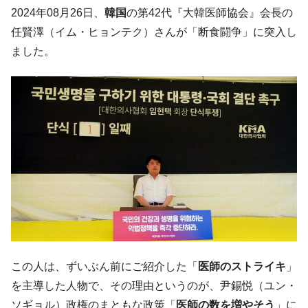
韓国･李在明さっそく不動産対策で浅薄な発
『Money1』
2024年08月26日、
韓国
の第42代『大韓医師協会』会長の
言。
任賢澤（イム・ヒョンテク）さんが「断食闘争」に突入し
韓国は「中国と同じく」投資に不適格な国
『Money1』
ました。
だ。
『韓国銀行』が「金の保有量を増やしま
『Money1』
す」⇒「金を経由するドル入手」手段ではないのか？
韓国･外為取引量「1日当たり1,214.4億ド
『Money1』
ル」まで拡大 ⇒ 海外資金の動きに強く左右される状態
韓国･帰ってきた李在明。李在明を支持しな
『Money1』
い「50.5％」に上昇
韓国大統領府ボンクラ政策室長が告発され
『Money1』
た ⇒ 国家が行った恐るべき株価操作であり、空前の国政壟
断
韓国･警察職員が「丸刈りになって抗議活
『Money1』
動」
この人は、ずいぶん前にご紹介した「
医師のストライキ
」
中国だけが鉄鋼輸出を異常増加させる ⇒ 中
を主導した人物で、その理由というのが、尹錫悦（ユン・
『Money1』
国の過剰生産が世界を蝕む。
ソギョル）政権のまともな政策「
医師の数を増やそう
」に