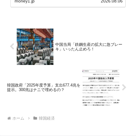
money1.jp
2026.08.06
中国当局「鉄鋼生産の拡大に急ブレー
キ」いったん止めろ！
韓国政府「2025年度予算」支出677.4兆を
提示。300兆はナニで埋めるの？
ホーム
韓国経済