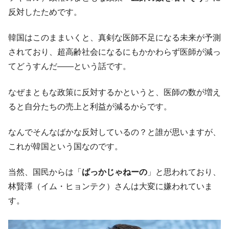
韓国製造業「半導体絶好調」のウラで他業
『Money1』
反対したためです。
種は全般的「不調」⇒ PSIが示す現況は決して良くない。
韓国はこのままいくと、真剣な医師不足になる未来が予測
【米韓激突案件】韓国消費者院が『クーパ
『Money1』
ン』1人当たり賠償10万ウォンを認定 ⇒ 総額3兆7,000億
されており、超高齢社会になるにもかかわらず医師が減っ
てどうすんだ――という話です。
韓国で猛暑。南東部では干ばつ
『Money1』
韓国型イージス搭載の次世代駆逐艦
『Money1』
なぜまともな政策に反対するかというと、医師の数が増え
「KDDX」1番艦、2032年竣工と公示
ると自分たちの売上と利益が減るからです。
【対日本円】ウォン安が急進！ 日米の協調
『Money1』
に韓国がいっちょがみしたのでは。
なんでそんなばかな反対しているの？と誰が思いますが、
韓国政府『BYD』車への補助金を全廃 ⇒ 実
『Money1』
これが韓国という国なのです。
は韓国で『BYD』車は売れている。6カ月で対前年同期比
1.9倍！
当然、国民からは「
ばっかじゃねーの
」と思われており、
在韓米国大使スティールが着韓！⇒ さっそ
『Money1』
林賢澤（イム・ヒョンテク）さんは大変に嫌われていま
く空港に詰めかけ「出て行け！」「極右勢力」のプラカー
す。
ドを掲げる「在韓反米勢力」
韓国政府「2035年までに18.4GW規模のAIデ
『Money1』