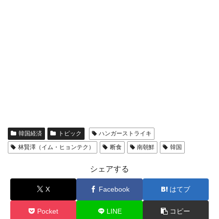
韓国経済
トピック
ハンガーストライキ
林賢澤（イム・ヒョンテク）
断食
南朝鮮
韓国
シェアする
X
Facebook
はてブ
Pocket
LINE
コピー