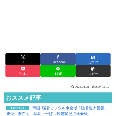
X
Facebook
はてブ
Pocket
LINE
コピー
2024.08.28
2024.11.10
おススメ記事
韓国･猛暑でソウル市全域「猛暑重大警報」
『Money1』
発令。李在明「猛暑・干ばつ対処状況点検会議」