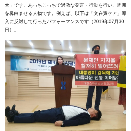
犬」です。あっちこっちで過激な発言・行動を行い、周囲
全て勝つといくら？ 競馬GI競走で勝利騎手がもら
Fact1
を鼻白ませる人物です。例えば、以下は「文在寅ケア」導
える賞金とは？
入に反対して行ったパフォーマンスです（2019年07月30
平成仮面ライダーの意外すぎるモチーフとは？
Fact1
日）。
発表から2日で大崩壊、鳴かず飛ばずに終わりそう
Fact1
なスーパーリーグとは？
日本人マスターズ挑戦の歴史。松山以前に最高位
Fact1
だった選手とは？
甲子園通算本塁打、最多の清原に次いで多く打っ
Fact1
ている意外な選手とは？
セレクトセールの高額取引馬が稼いだ金額とは？
Fact1