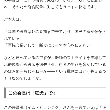
業績「史上最高益」当期純利益は前年同期比13.4倍に。
れ、そのため断食闘争に対してもうっすい反応です。
韓国･加徳島新国際空港「またも暗礁」の危
『Money1』
機 ⇒ 10.7兆では損が出るからできない。
ご本人は、
【速報】韓国株式市場の暴落・本日07月29
『Money1』
「韓国の医療は死の直前まで来ており、国民の命が脅かさ
日(水)もサイドカー・サーキットブレイカーの二段コンボ
発動！
れている」
「医協会長として、断食によって本心を伝えたい」
IT産業は人を雇用する効果は低い。全産業の
『Money1』
半分未満しか雇用を生まない
などと述べているのですが、医師のストライキを主導して
韓国「株式市場が賭博場のように変質した
『Money1』
のは政界の責任だ」
治療現場から医師を退去させ、患者の生命を脅かしている
のはおめーらじゃねーか――という批判にはどう答えるつ
日本の誇る海洋資源調査船『白嶺』は先進技術の
Fact1
塊！
もりなのでしょうか。
夏の甲子園、優勝校を最も多く輩出している都道
Fact1
府県とは？
この会長は「狂犬」です
今話題の「楽天ライオンズ」とは？
Fact1
この任賢澤（イム・ヒョンテク）さんを一言でいえば「狂
奇跡の毛色「白毛馬」とは？
Fact1