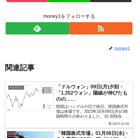
money1をフォローする
money1
関連記事
「ドルウォン」09日(月)夕刻・
ドルウォン
「1,352ウォン」陽線が伸びたも
のの……
韓国はハングルの日で祝日。韓国株式市
場は休場です。2023年10月09日(月)の韓
国時間※が終わりました。15:30現在、ド
ルウォンのチャートは以下のようになっ
2023.10.09
ています（チャートは『Investing.com』
より引用）。陽線が長くなり、現...
「韓国株式市場」01月06日(水)・
KOSPI