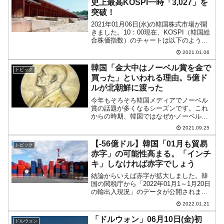
史上最高KOSPI一時「3,027」を
突破！
2021年01月06日(水)の韓国株式市場が開
きました。10：00現在、KOSPI（韓国総
合株価指数）のチャートは以下のように
なっています（チャートは
2021.01.06
『Investing.com』より引用）。ついに一
時KOSPIは「3,027」までいきまし...
韓国「金大中はノーベル賞を金で
トピック
買った」といわれる理由。5億ド
ルが北朝鮮に渡った
今年もそろそろ韓国メディアでノーベル
賞の話題が多くなるシーズンです。これ
からの時期、韓国ではなぜかノーベル賞
受賞者が出ないことについて嘆く記事が
2021.09.25
毎年紙面を賑わせます。韓国の唯一のノ
ーベル賞受賞者は金大中しかし、韓国人
【-56億ドル】韓国「01月も貿易
トピック
がノーベル賞を取ったこと...
赤字」の可能性高まる。「インチ
キ」しなければ赤字でしょう
結論からいえば赤字が拡大しました。韓
国の関税庁から「2022年01月1～1月20日
の輸出入現況」のデータが公開されまし
た。2021年12月の貿易収支（輸出 - 輸
2022.01.21
入：貿易のもうけを示します）が赤字で
したので、2022年01月も赤字な場合、
「ドルウォン」06月10日(金)初
ドルウォン
「...