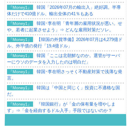
韓国「2026年07月の輸出入」絶好調。半導
『Money1』
体だけで410億ドル、輸出全体の41％もある
韓国･李在明「青年層の雇用状況が悪い。せ
『Money1』
や、若者に起業させよう」⇒ どんな雇用対策だソレ。
【韓国の外貨準備】2026年07月は4,279億ド
『Money1』
ル。外平債の発行「19.4億ドル」
韓国「ここは北朝鮮なのか。選管がサーバ
『Money1』
ーにウソのデータを入力したのは明白だ」
韓国･李在明さっそく不動産対策で浅薄な発
『Money1』
言。
韓国は「中国と同じく」投資に不適格な国
『Money1』
だ。
『韓国銀行』が「金の保有量を増やしま
『Money1』
す」⇒「金を経由するドル入手」手段ではないのか？
韓国･外為取引量「1日当たり1,214.4億ド
『Money1』
ル」まで拡大 ⇒ 海外資金の動きに強く左右される状態