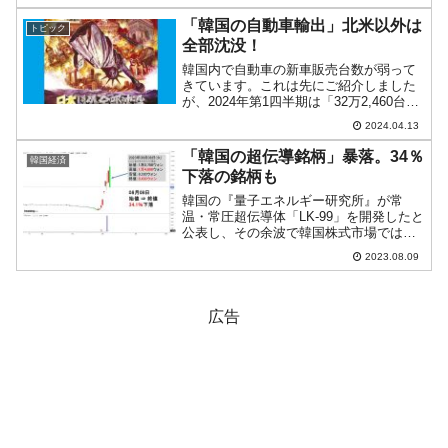
ドル（約60兆2,507億円）※(前月比：+31
億ドル)＜＜内訳＞＞...
「韓国の自動車輸出」北米以外は
トピック
全部沈没！
韓国内で自動車の新車販売台数が弱って
きています。これは先にご紹介しました
が、2024年第1四半期は「32万2,460台」
で、2013年以降で過去最低水準規模に落
2024.04.13
ち込んでいます（2013年1Qは32万1,420
台」。問題は輸出台数も弱体化して...
「韓国の超伝導銘柄」暴落。34％
韓国経済
下落の銘柄も
韓国の『量子エネルギー研究所』が常
温・常圧超伝導体「LK-99」を開発したと
公表し、その余波で韓国株式市場では
「超伝導体銘柄」（なるものの）株価が
2023.08.09
急騰しました。先にご紹介したとおり、
「LK-99」が本当に超伝導体なのか疑念が
呈されており、そ...
広告