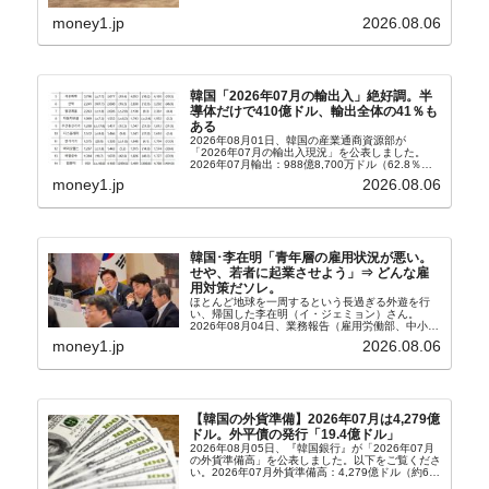
ィア『Chosun Biz』が報じていますので、同記事
から以下に一部を引きます。2005年に初めて...
money1.jp
2026.08.06
韓国「2026年07月の輸出入」絶好調。半
導体だけで410億ドル、輸出全体の41％も
ある
2026年08月01日、韓国の産業通商資源部が
「2026年07月の輸出入現況」を公表しました。
2026年07月輸出：988億8,700万ドル（62.8％）
輸入：685億6,300万ドル（26.5％）貿易収支：
money1.jp
2026.08.06
303億2,400万ドル2026...
韓国･李在明「青年層の雇用状況が悪い。
せや、若者に起業させよう」⇒ どんな雇
用対策だソレ。
ほとんど地球を一周するという長過ぎる外遊を行
い、帰国した李在明（イ・ジェミョン）さん。
2026年08月04日、業務報告（雇用労働部、中小ベ
ンチャー企業部、公正取引委員会）を主催。この席
money1.jp
2026.08.06
上、韓国大統領に成りおおせた李在明（イ・ジェミ
ョン）さん...
【韓国の外貨準備】2026年07月は4,279億
ドル。外平債の発行「19.4億ドル」
2026年08月05日、『韓国銀行』が「2026年07月
の外貨準備高」を公表しました。以下をご覧くださ
い。2026年07月外貨準備高：4,279億ドル（約67
兆4,456億円）※前月比：+6億ドル＜＜内訳＞＞