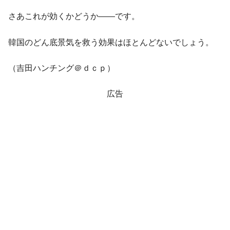
える賞金とは？
さあこれが効くかどうか――です。
平成仮面ライダーの意外すぎるモチーフとは？
Fact1
発表から2日で大崩壊、鳴かず飛ばずに終わりそう
Fact1
韓国のどん底景気を救う効果はほとんどないでしょう。
なスーパーリーグとは？
日本人マスターズ挑戦の歴史。松山以前に最高位
Fact1
（吉田ハンチング＠ｄｃｐ）
だった選手とは？
甲子園通算本塁打、最多の清原に次いで多く打っ
Fact1
広告
ている意外な選手とは？
セレクトセールの高額取引馬が稼いだ金額とは？
Fact1