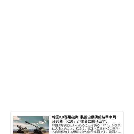
韓国K9専用砲弾･装薬自動供給装甲車両･
珍兵器「K10」が改良に乗り出す。
韓国の珍兵器といわれることもある「K10」が改良
に入るとのこと。K10は、砲弾・装薬をK9の車内
へ自動供給する機能を持つ装甲車両です。韓国メデ