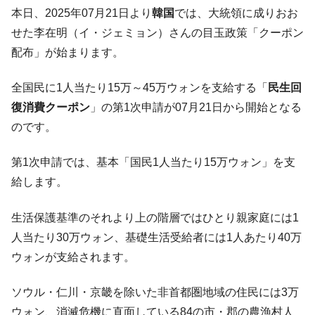
韓国･帰ってきた李在明。李在明を支持しな
本日、2025年07月21日より
韓国
では、大統領に成りおお
『Money1』
い「50.5％」に上昇
せた李在明（イ・ジェミョン）さんの目玉政策「クーポン
韓国大統領府ボンクラ政策室長が告発され
『Money1』
配布」が始まります。
た ⇒ 国家が行った恐るべき株価操作であり、空前の国政壟
断
全国民に1人当たり15万～45万ウォンを支給する「
民生回
韓国･警察職員が「丸刈りになって抗議活
『Money1』
復消費クーポン
」の第1次申請が07月21日から開始となる
動」
のです。
中国だけが鉄鋼輸出を異常増加させる ⇒ 中
『Money1』
国の過剰生産が世界を蝕む。
第1次申請では、基本「国民1人当たり15万ウォン」を支
給します。
韓国製造業「半導体絶好調」のウラで他業
『Money1』
種は全般的「不調」⇒ PSIが示す現況は決して良くない。
生活保護基準のそれより上の階層ではひとり親家庭には1
【米韓激突案件】韓国消費者院が『クーパ
『Money1』
人当たり30万ウォン、基礎生活受給者には1人あたり40万
ン』1人当たり賠償10万ウォンを認定 ⇒ 総額3兆7,000億
ウォンが支給されます。
韓国で猛暑。南東部では干ばつ
『Money1』
韓国型イージス搭載の次世代駆逐艦
『Money1』
ソウル・仁川・京畿を除いた非首都圏地域の住民には3万
「KDDX」1番艦、2032年竣工と公示
ウォン、消滅危機に直面している84の市・郡の農漁村人