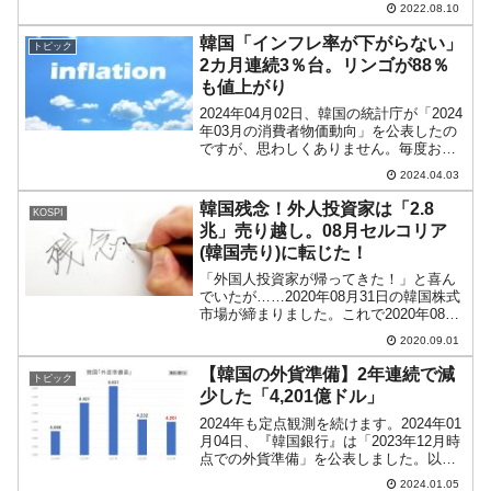
す。どういう非難なのかと首をかしげま
2022.08.10
すが、要は朝鮮半島が戦争の惨禍に見舞
われていたのに、日本がそれを契機に経
韓国「インフレ率が下がらない」
トピック
済を復興させたのが気に入らな...
2カ月連続3％台。リンゴが88％
も値上がり
2024年04月02日、韓国の統計庁が「2024
年03月の消費者物価動向」を公表したの
ですが、思わしくありません。毎度おな
じみですが、概要は以下です。インフレ
2024.04.03
率（対前年同月比）：+3.1％食料価格お
よびエネルギー価格を除く※：+2.4％※
韓国残念！外人投資家は「2.8
KOSPI
い...
兆」売り越し。08月セルコリア
(韓国売り)に転じた！
「外国人投資家が帰ってきた！」と喜ん
でいたが……2020年08月31日の韓国株式
市場が締まりました。これで2020年08月
の株式市場は決着です。韓国メディアで
2020.09.01
は、07月には外国人投資家が「買い越
し」に転じたことで「外国人が帰ってき
【韓国の外貨準備】2年連続で減
トピック
た」と喜ん...
少した「4,201億ドル」
2024年も定点観測を続けます。2024年01
月04日、『韓国銀行』は「2023年12月時
点での外貨準備」を公表しました。以下
です。2023年12月外貨準備高：4,201億
2024.01.05