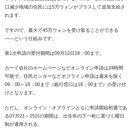
【対日本円】ウォン安が急進！ 日米の協調
『Money1』
口減少地域の住民には5万ウォンがプラスして追加支給さ
に韓国がいっちょがみしたのでは。
れます。
韓国政府『BYD』車への補助金を全廃 ⇒ 実
『Money1』
は韓国で『BYD』車は売れている。6カ月で対前年同期比
ですので、最大で45万ウォンを受け取ることができる
1.9倍！
――という仕組みです。
在韓米国大使スティールが着韓！⇒ さっそ
『Money1』
く空港に詰めかけ「出て行け！」「極右勢力」のプラカー
第1次申請の受付期間は09月12日18：00まで。
ドを掲げる「在韓反米勢力」
韓国政府「2035年までに18.4GW規模のAIデ
『Money1』
カード会社のホームページなどオンライン申請は24時間
ータセンター整備」⇒ だから無理だってば。
可能で、住民センターなどオフライン申請は週末を除く
JPモルガン「韓国レバレッジETFの清算は
『Money1』
09：00～18：00まで（銀行窓口は16：00まで）の受け付
ほぼ終わった」
けとなります。
韓国『国民年金公団』株価暴落で200兆蒸
『Money1』
発。
ただし、オンライン・オフラインともに申請開始初週であ
韓国政府「ニセＫ-ブランドを通報しようキ
『Money1』
る07月21～25日の期間は、出生年の下一桁に基づく曜日
ャンペーン」⇒ あの名物教授も登場！
制が適用される。
韓国「橋が落ちました」⇒ 耐久性「なさす
『Money1』