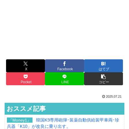
X
Facebook
はてブ
Pocket
LINE
コピー
2025.07.21
おススメ記事
韓国K9専用砲弾･装薬自動供給装甲車両･珍
『Money1』
兵器「K10」が改良に乗り出す。