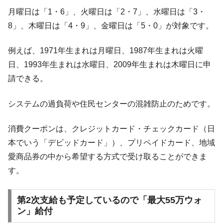
ぎ」では。
月曜日は「1・6」、火曜日は「2・7」、水曜日は「3・
韓国鉄鋼最大手『POSCO』ズブズブ沈む。
『Money1』
8」、木曜日は「4・9」、金曜日は「5・0」が対象です。
営業利益80.2％も減少
例えば、1971年生まれは月曜日、1987年生まれは火曜
米国下院「韓国の公務員個人をターゲット
『Money1』
にぶん殴る法案」提出！⇒ クーパン問題は合衆国企業に対
日、1993年生まれは水曜日、2009年生まれは木曜日に申
する差別。許してはおかぬ
請できる。
韓国ボンクラ政策室長･金容範、株価暴落に
『Money1』
他人事のような発言。
システムの過負荷や住民センターの混雑防止のためです。
韓国半導体『SKハイニックス』2026年2Qの
『Money1』
業績「史上最高益」当期純利益は前年同期比13.4倍に。
消費クーポンは、クレジットカード・チェックカード（日
本でいう「デビッドカード」）、プリペイドカード、地域
韓国･加徳島新国際空港「またも暗礁」の危
『Money1』
機 ⇒ 10.7兆では損が出るからできない。
愛商品券の中から希望する方式で受け取ることができま
す。
【速報】韓国株式市場の暴落・本日07月29
『Money1』
日(水)もサイドカー・サーキットブレイカーの二段コンボ
発動！
第2次支給も予定しているので「最大55万ウォ
ン」給付
IT産業は人を雇用する効果は低い。全産業の
『Money1』
半分未満しか雇用を生まない