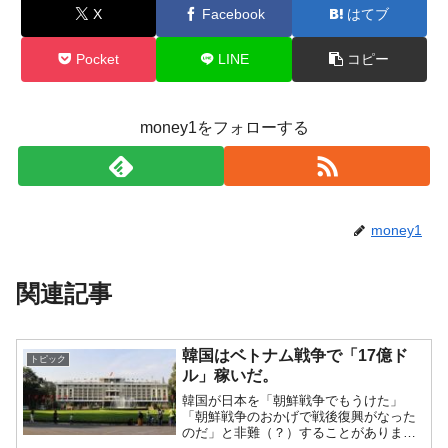
X
Facebook
はてブ
Pocket
LINE
コピー
money1をフォローする
money1
関連記事
韓国はベトナム戦争で「17億ド
トピック
ル」稼いだ。
韓国が日本を「朝鮮戦争でもうけた」
「朝鮮戦争のおかげで戦後復興がなった
のだ」と非難（？）することがありま