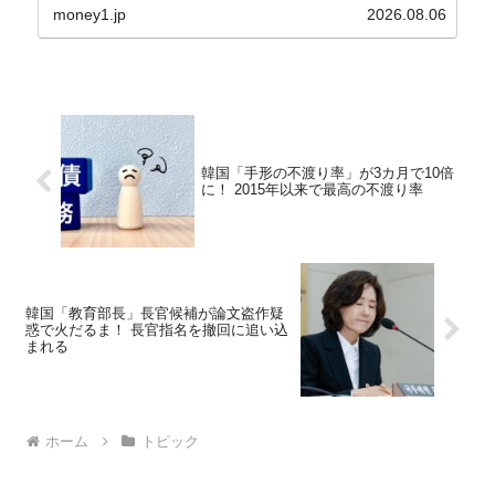
⇒Securities：3,80...
money1.jp
2026.08.06
韓国「手形の不渡り率」が3カ月で10倍
に！ 2015年以来で最高の不渡り率
韓国「教育部長」長官候補が論文盗作疑
惑で火だるま！ 長官指名を撤回に追い込
まれる
ホーム
トピック