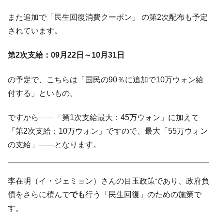
韓国「株式市場が賭博場のように変質した
『Money1』
また追加で「民生回復消費クーポン」 の第2次配布も予定
のは政界の責任だ」
されています。
韓国「2026年1Q 資金循環統計」面白い結果
『Money1』
に。
第2次支給：09月22日～10月31日
韓国化学企業最大手『ロッテケミカル』純
『Money1』
借入金が約8兆。信用格付け「ネガティブ」にダウン
の予定で、こちらは「国民の90％に追加で10万ウォン給
付する」といもの。
韓国株式市場･暗黒の火曜日。サーキットブ
『Money1』
レイカーも発動！ 半導体2銘柄の暴落
ですから――「第1次支給最大：45万ウォン」に加えて
日本の誇る海洋資源調査船『白嶺』は先進技術の
Fact1
「第2次支給：10万ウォン」ですので、最大「55万ウォン
塊！
の支給」――となります。
夏の甲子園、優勝校を最も多く輩出している都道
Fact1
府県とは？
今話題の「楽天ライオンズ」とは？
Fact1
李在明（イ・ジェミョン）さんの目玉政策であり、政府負
奇跡の毛色「白毛馬」とは？
Fact1
債をさらに積んで
でも
行う「民生回復」のための施策で
全て勝つといくら？ 競馬GI競走で勝利騎手がもら
す。
Fact1