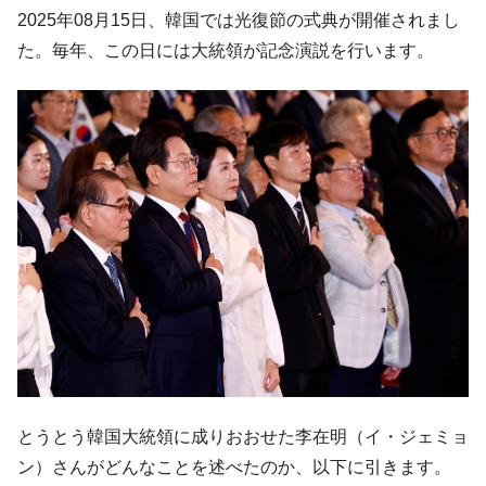
韓国「2026年07月の輸出入」絶好調。半導
『Money1』
2025年08月15日、韓国では光復節の式典が開催されまし
体だけで410億ドル、輸出全体の41％もある
た。毎年、この日には大統領が記念演説を行います。
韓国･李在明「青年層の雇用状況が悪い。せ
『Money1』
や、若者に起業させよう」⇒ どんな雇用対策だソレ。
【韓国の外貨準備】2026年07月は4,279億ド
『Money1』
ル。外平債の発行「19.4億ドル」
韓国「ここは北朝鮮なのか。選管がサーバ
『Money1』
ーにウソのデータを入力したのは明白だ」
韓国･李在明さっそく不動産対策で浅薄な発
『Money1』
言。
韓国は「中国と同じく」投資に不適格な国
『Money1』
だ。
『韓国銀行』が「金の保有量を増やしま
『Money1』
す」⇒「金を経由するドル入手」手段ではないのか？
韓国･外為取引量「1日当たり1,214.4億ド
『Money1』
とうとう韓国大統領に成りおおせた李在明（イ・ジェミョ
ル」まで拡大 ⇒ 海外資金の動きに強く左右される状態
ン）さんがどんなことを述べたのか、以下に引きます。
韓国･帰ってきた李在明。李在明を支持しな