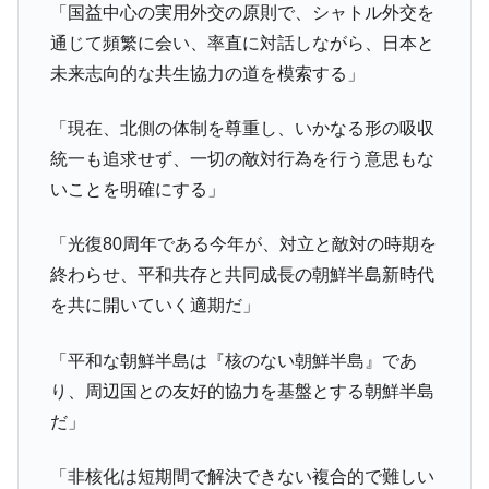
「国益中心の実用外交の原則で、シャトル外交を
韓国鉄鋼最大手『POSCO』ズブズブ沈む。
『Money1』
通じて頻繁に会い、率直に対話しながら、日本と
営業利益80.2％も減少
未来志向的な共生協力の道を模索する」
米国下院「韓国の公務員個人をターゲット
『Money1』
にぶん殴る法案」提出！⇒ クーパン問題は合衆国企業に対
「現在、北側の体制を尊重し、いかなる形の吸収
する差別。許してはおかぬ
統一も追求せず、一切の敵対行為を行う意思もな
韓国ボンクラ政策室長･金容範、株価暴落に
『Money1』
いことを明確にする」
他人事のような発言。
韓国半導体『SKハイニックス』2026年2Qの
『Money1』
「光復80周年である今年が、対立と敵対の時期を
業績「史上最高益」当期純利益は前年同期比13.4倍に。
終わらせ、平和共存と共同成長の朝鮮半島新時代
日本の誇る海洋資源調査船『白嶺』は先進技術の
Fact1
を共に開いていく適期だ」
塊！
夏の甲子園、優勝校を最も多く輩出している都道
Fact1
「平和な朝鮮半島は『核のない朝鮮半島』であ
府県とは？
り、周辺国との友好的協力を基盤とする朝鮮半島
今話題の「楽天ライオンズ」とは？
Fact1
だ」
奇跡の毛色「白毛馬」とは？
Fact1
「非核化は短期間で解決できない複合的で難しい