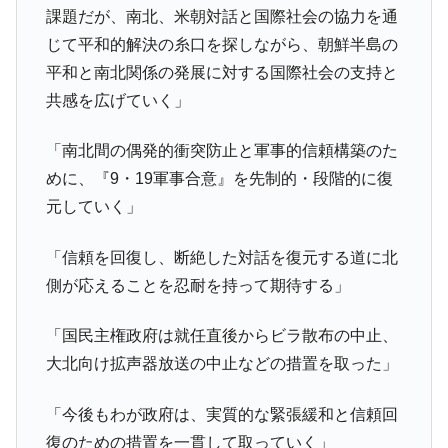
全て勝つといくら？ 競馬GI競走で勝利騎手がもら
Fact1
課題だが、南北、米朝対話と国際社会の協力を通
える賞金とは？
じて平和的解決の糸口を探しながら、朝鮮半島の
平成仮面ライダーの意外すぎるモチーフとは？
Fact1
平和と南北関係の発展に対する国際社会の支持と
発表から2日で大崩壊、鳴かず飛ばずに終わりそう
Fact1
共感を広げていく」
なスーパーリーグとは？
日本人マスターズ挑戦の歴史。松山以前に最高位
Fact1
「南北間の偶発的衝突防止と軍事的信頼構築のた
だった選手とは？
めに、『9・19軍事合意』を先制的・段階的に復
甲子園通算本塁打、最多の清原に次いで多く打っ
Fact1
元していく」
ている意外な選手とは？
セレクトセールの高額取引馬が稼いだ金額とは？
Fact1
「信頼を回復し、断絶した対話を復元する道に北
側が応えることを忍耐を持って期待する」
「国民主権政府は就任直後からビラ散布の中止、
大北向け拡声器放送の中止などの措置を取った」
「今後もわが政府は、実質的な緊張緩和と信頼回
復のための措置を一貫して取っていく」