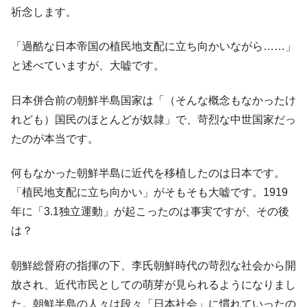
祈念します。
「過酷な日本帝国の植民地支配に立ち向かいながら……」
と述べていますが、大嘘です。
日本併合前の朝鮮半島国家は「（そんな概念もなかったけ
れども）国民のほとんどが奴隷」で、苛烈な中世国家だっ
たのが本当です。
何もなかった朝鮮半島に近代を移植したのは日本です。
「植民地支配に立ち向かい」がそもそも大嘘です。1919
年に「3.1独立運動」が起こったのは事実ですが、その後
は？
朝鮮総督府の指揮の下、李氏朝鮮時代の苛烈な社会から開
放され、近代市民としての萌芽が見られるようになりまし
た。朝鮮半島の人々は段々「日本社会」に慣れていったの