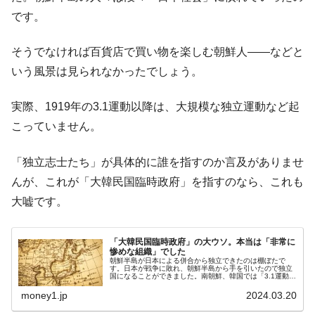
です。
そうでなければ百貨店で買い物を楽しむ朝鮮人――などと
いう風景は見られなかったでしょう。
実際、1919年の3.1運動以降は、大規模な独立運動など起
こっていません。
「独立志士たち」が具体的に誰を指すのか言及がありませ
んが、これが「大韓民国臨時政府」を指すのなら、これも
大嘘です。
「大韓民国臨時政府」の大ウソ。本当は「非常に
惨めな組織」でした
朝鮮半島が日本による併合から独立できたのは棚ぼたで
す。日本が戦争に敗れ、朝鮮半島から手を引いたので独立
国になることができました。南朝鮮、韓国では「3.1運動が
独立に大きな役割を果たした」と教科書で教えますが、大
嘘です。3.1運動が起こったの...
money1.jp
2024.03.20