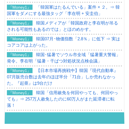
「韓国軍はたるんでいる」案件 × ２。⇒ 韓
『Money1』
国軍をダメにする最強タッグ「李在明 + 安圭伯」
韓国メディアが「韓国政府と李在明が吊る
『Money1』
される可能性もあるのでは」とほのめかす。
韓国07月･物価指数「2.8％」に低下 ⇒ 実は
『Money1』
コアコアは上がった。
韓国･猛暑でソウル市全域「猛暑重大警報」
『Money1』
発令。李在明「猛暑・干ばつ対処状況点検会議」
【日本市場再挑戦中】韓国『現代自動車』
『Money1』
07月販売台数は去年のほぼ半分「71台」しか売れなかっ
た。『起亜』は9台だけ
韓国「信用赦免を何回やっても、何回やっ
『Money1』
ても」⇒ 257万人赦免したのに60万人がまた延滞者に転
落！
韓国K9専用砲弾･装薬自動供給装甲車両･珍
『Money1』
兵器「K10」が改良に乗り出す。