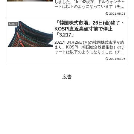
しました。15：42現在、ドルウォンチャ
ートは以下のようになっています（チャ
ートは『Investing.com』より引用：以下
2021.08.03
同）。陰線が長くなりました。上ヒゲが
長くなっていますが、ウォン安進行...
「韓国株式市場」26日(金)終了・
KOSPI
KOSPI直近高値寸前で停止
「3,217」
2021年04月26日(月)の韓国株式市場が締
まり、KOSPI（韓国総合株価指数）のチ
ャートは以下のようになりました（チャ
ートは『Investing.com』より引用）。惜
2021.04.26
しい!という結果になりました。KOSPIは
「3,217」で締まり、直...
広告