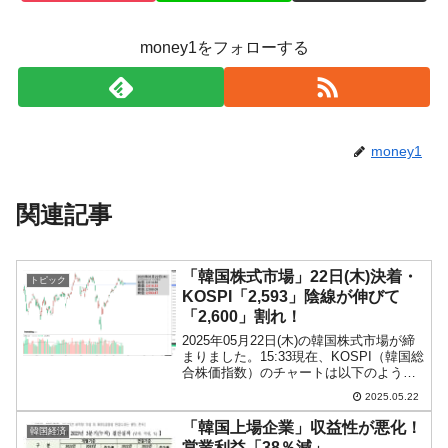
money1をフォローする
money1
関連記事
「韓国株式市場」22日(木)決着・
トピック
KOSPI「2,593」陰線が伸びて
「2,600」割れ！
2025年05月22日(木)の韓国株式市場が締
まりました。15:33現在、KOSPI（韓国総
合株価指数）のチャートは以下のように
なっています（チャートは
2025.05.22
『Investing.com』より引用）。陰線が伸
びました。KOSPIは「2,593」ま...
「韓国上場企業」収益性が悪化！
韓国経済
営業利益「38％減」