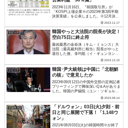
2023年11月16日、『韓国取引所』が
「KOSPI上場企業※の2023年第3四半期
決算実績」を公表しました。※12月決算
のKOSPI上場企業（個別700社、連結613
2023.11.17
社）非常に興味深い内容です。以下は613
社、連結基準のデータです。202...
韓国やっと大法院の院長が決定！
トピック
空白75日に終止符
最凶最悪の金命洙（キム・ミョンス）大
法院（最高裁判所に相当）院長がやっと
退任した後、李均龍（イ・ギュンヨン）
さんが院長候補となっていたのですが、
2023.12.10
任命同意案が国会本会議で（『共に民主
党』の多数票によって）否決されまし
韓国･尹大統領は中国に「北朝鮮
トピック
た。※「いわゆる徴用工裁判...
の核」で意見したか
2023年09月12日の中国外交部の定例記者
ブリーフィングで興味深いQ＆Aがありま
した。韓国の尹錫悦（ユン・ソギョル）
大統領が中国の李強首相と会談した際
2023.09.14
に、北朝鮮の核を管理するために注文を
つけたという件です。『ロイター通信』
「ドルウォン」03日(火)夕刻・前
ドルウォン
記者：韓国の尹錫...
日と同じ展開で下落！「1,148ウ
ォン」
2021年08月03日(火)の韓国時間※が終了