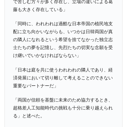
で苦しむ方々が多く存在し、立場の違いによる葛
に韓国がいっちょがみしたのでは。
藤も大きく存在している」
韓国政府『BYD』車への補助金を全廃 ⇒ 実
『Money1』
は韓国で『BYD』車は売れている。6カ月で対前年同期比
「同時に、われわれは過酷な日本帝国の植民地支
1.9倍！
配に立ち向かいながらも、いつかは日韓両国が真
在韓米国大使スティールが着韓！⇒ さっそ
『Money1』
の隣人になれるという希望を捨てなかった独立志
く空港に詰めかけ「出て行け！」「極右勢力」のプラカー
士たちの夢を記憶し、先烈たちの切実な念願を受
ドを掲げる「在韓反米勢力」
け継いでいかなければならない」
韓国政府「2035年までに18.4GW規模のAIデ
『Money1』
ータセンター整備」⇒ だから無理だってば。
「日本は庭を共に使うわれわれの隣人であり、経
JPモルガン「韓国レバレッジETFの清算は
『Money1』
済発展において切り離して考えることのできない
ほぼ終わった」
重要なパートナーだ」
韓国『国民年金公団』株価暴落で200兆蒸
『Money1』
発。
「両国が信頼を基盤に未来のため協力するとき、
韓国政府「ニセＫ-ブランドを通報しようキ
『Money1』
超格差人工知能時代の挑戦も十分に乗り越えられ
ャンペーン」⇒ あの名物教授も登場！
る」と述べた。
韓国「橋が落ちました」⇒ 耐久性「なさす
『Money1』
ぎ」では。