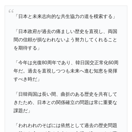
『Money1』
い「50.5％」に上昇
韓国大統領府ボンクラ政策室長が告発され
「日本と未来志向的な共生協力の道を模索する」
『Money1』
た ⇒ 国家が行った恐るべき株価操作であり、空前の国政壟
断
「日本政府が過去の痛ましい歴史を直視し、両国
韓国･警察職員が「丸刈りになって抗議活
『Money1』
間の信頼が損なわれないよう努力してくれること
動」
を期待する」
中国だけが鉄鋼輸出を異常増加させる ⇒ 中
『Money1』
国の過剰生産が世界を蝕む。
「今年は光復80周年であり、韓日国交正常化60周
年だ。過去を直視しつつも未来へ進む知恵を発揮
韓国製造業「半導体絶好調」のウラで他業
『Money1』
種は全般的「不調」⇒ PSIが示す現況は決して良くない。
すべき時だ」
【米韓激突案件】韓国消費者院が『クーパ
『Money1』
「日韓両国は長い間、曲折のある歴史を共有して
ン』1人当たり賠償10万ウォンを認定 ⇒ 総額3兆7,000億
きたため、日本との関係確立の問題は常に重要な
韓国で猛暑。南東部では干ばつ
『Money1』
課題だ」
韓国型イージス搭載の次世代駆逐艦
『Money1』
「KDDX」1番艦、2032年竣工と公示
「われわれのそばには依然として過去の歴史問題
【対日本円】ウォン安が急進！ 日米の協調
『Money1』