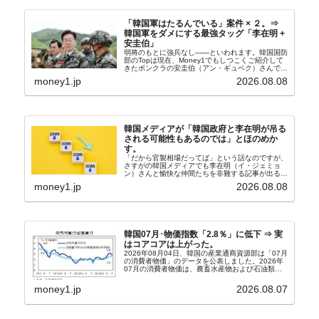
「韓国軍はたるんでいる」案件 × ２。⇒
韓国軍をダメにする最強タッグ「李在明 +
安圭伯」
弱将のもとに強兵なし――といわれます。韓国国防
部のTopは現在、Money1でもしつこくご紹介して
きたボンクラの安圭伯（アン・ギュベク）さんで
す。↑経済的無知蒙昧な李在明（イ・ジェミョン）
money1.jp
2026.08.08
さんと「韓国初の文官上がり」の国防部長官安圭伯
（アン...
韓国メディアが「韓国政府と李在明が吊る
される可能性もあるのでは」とほのめか
す。
「だから官製相場だってば」という話なのですが、
さすがの韓国メディアでも李在明（イ・ジェミョ
ン）さんと愉快な仲間たちを非難する記事が出るよ
うになっています。もちろん株価の暴落についてで
money1.jp
2026.08.08
『朝鮮日報』に面白い記事が出ています。「東西南
北」というコ...
韓国07月･物価指数「2.8％」に低下 ⇒ 実
はコアコアは上がった。
2026年08月04日、韓国の産業通商資源部は「07月
の消費者物価」のデータを公表しました。2026年
07月の消費者物価は、農畜水産物および石油類の
上昇率が鈍化したことなどにより、前年同月比
2.8％上昇（06月は3.2％）となり、上昇率は前...
money1.jp
2026.08.07