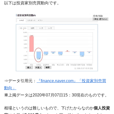
『Money1』
以下は投資家別売買動向です。
い「50.5％」に上昇
韓国大統領府ボンクラ政策室長が告発され
『Money1』
た ⇒ 国家が行った恐るべき株価操作であり、空前の国政壟
断
韓国･警察職員が「丸刈りになって抗議活
『Money1』
動」
中国だけが鉄鋼輸出を異常増加させる ⇒ 中
『Money1』
国の過剰生産が世界を蝕む。
韓国製造業「半導体絶好調」のウラで他業
『Money1』
種は全般的「不調」⇒ PSIが示す現況は決して良くない。
【米韓激突案件】韓国消費者院が『クーパ
『Money1』
⇒データ引用元：
『finance.naver.com』「投資家別売買
ン』1人当たり賠償10万ウォンを認定 ⇒ 総額3兆7,000億
動向」
韓国で猛暑。南東部では干ばつ
『Money1』
※
上掲データは2020年07月07日15：30現在のものです。
韓国型イージス搭載の次世代駆逐艦
『Money1』
「KDDX」1番艦、2032年竣工と公示
相場というのは難しいもので、下げたからなのか
個人投資
【対日本円】ウォン安が急進！ 日米の協調
『Money1』