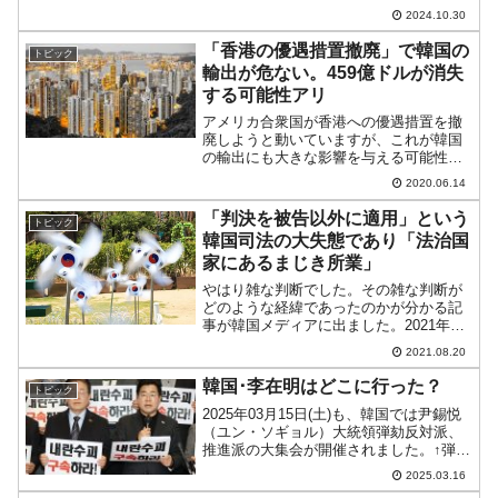
近づいています。外為当局もウォン安阻
2024.10.30
止に動いているものと見られますが、な
かなか止めるのが難しい状況です。なに
「香港の優遇措置撤廃」で韓国の
トピック
せドルがどんどん強...
輸出が危ない。459億ドルが消失
する可能性アリ
アメリカ合衆国が香港への優遇措置を撤
廃しようと動いていますが、これが韓国
の輸出にも大きな影響を与える可能性が
あります。韓国は輸出一本で持っている
2020.06.14
国ですので、輸出が減少すると国が傾き
ます。金額の多い「韓国の輸出相手国」
「判決を被告以外に適用」という
トピック
Top5は以下のようにな...
韓国司法の大失態であり「法治国
家にあるまじき所業」
やはり雑な判断でした。その雑な判断が
どのような経緯であったのかが分かる記
事が韓国メディアに出ました。2021年08
月20日、韓国メディア『中央日報（日本
2021.08.20
語版）』に呆れるような記事が出ていま
す。タイトルが「LSエムトロン『三菱重
韓国･李在明はどこに行った？
トピック
工業のお金では...
2025年03月15日(土)も、韓国では尹錫悦
（ユン・ソギョル）大統領弾劾反対派、
推進派の大集会が開催されました。↑弾劾
反対派の大集会です。憲法裁判所の弾劾
2025.03.16
訴追についての判断がまだ出ていませ