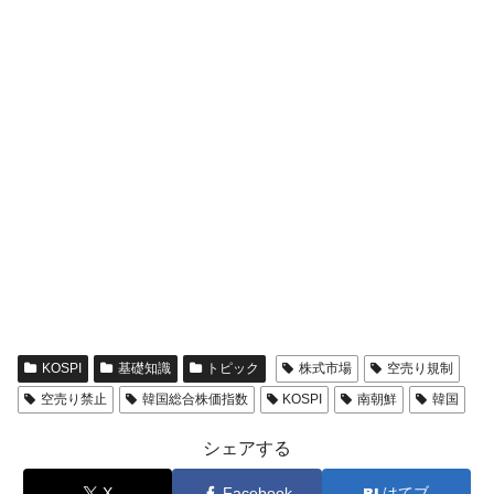
KOSPI
基礎知識
トピック
株式市場
空売り規制
空売り禁止
韓国総合株価指数
KOSPI
南朝鮮
韓国
シェアする
X
Facebook
はてブ