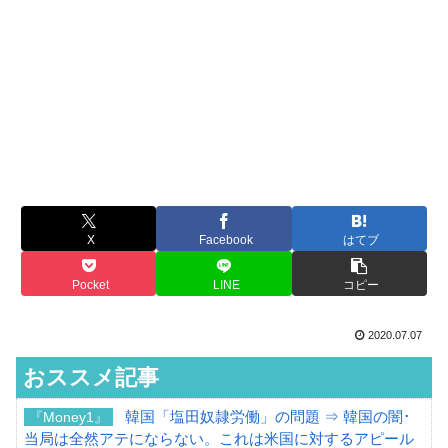
X
Facebook
はてブ
Pocket
LINE
コピー
2020.07.07
おススメ記事
韓国「塩田奴隷労働」の問題 ⇒ 韓国の闇･
『Money1』
当局は全然アテにならない。これは米国に対するアピール