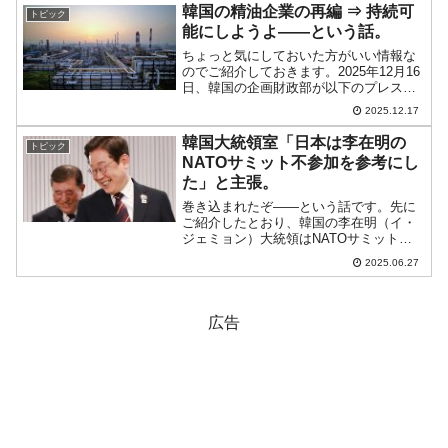
ん。先にご紹介したとおり、次週以降に
韓国の精油企業の再編 ⇒ 持続可
トピック
持ち越しです。...
能にしようよ――という話。
ちょっと気にしておいた方がいい情報な
のでご紹介しておきます。2025年12月16
日、韓国の企画財政部が以下のプレスリ
リースを出しました。タイトルは「精油
2025.12.17
産業の戦略的転換と持続可能な成長の議
論」です。⇒参照・引用元：『韓国 企画
韓国大統領室「日本は李在明の
トピック
財政部』公式サ...
NATOサミット不参加を参考にし
た」と主張。
巻き込まれたぞ――という話です。先に
ご紹介したとおり、韓国の李在明（イ・
ジェミョン）大統領はNATOサミットに
不参加とし、打代理で「コウモリ外交の
2025.06.27
旗振り役」を参加させました。日本の石
破茂首相もNATOサミットに参加しませ
んでしたが、韓国の大...
広告