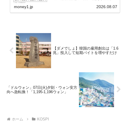
上昇率が鈍化したことなどにより、前年同月比
2.8％上昇（06月は3.2％）となり、上昇率は前...
money1.jp
2026.08.07
【ダメでしょ】韓国の雇用創出は「1.6
兆」投入して短期バイトを増やすだけ
「ドルウォン」07日(火)夕刻・ウォン安方
向へ急転換！「1,195-1,196ウォン」
ホーム
KOSPI