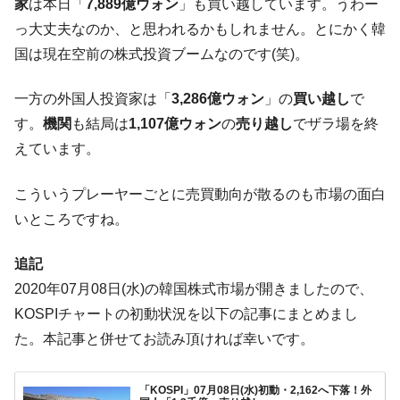
家
は本日「
7,889億ウォン
」も買い越しています。うわー
に韓国がいっちょがみしたのでは。
っ大丈夫なのか、と思われるかもしれません。とにかく韓
韓国政府『BYD』車への補助金を全廃 ⇒ 実
『Money1』
国は現在空前の株式投資ブームなのです(笑)。
は韓国で『BYD』車は売れている。6カ月で対前年同期比
1.9倍！
一方の外国人投資家は「
3,286億ウォン
」の
買い越し
で
在韓米国大使スティールが着韓！⇒ さっそ
『Money1』
す。
機関
も結局は
1,107億ウォン
の
売り越し
でザラ場を終
く空港に詰めかけ「出て行け！」「極右勢力」のプラカー
えています。
ドを掲げる「在韓反米勢力」
韓国政府「2035年までに18.4GW規模のAIデ
『Money1』
こういうプレーヤーごとに売買動向が散るのも市場の面白
ータセンター整備」⇒ だから無理だってば。
いところですね。
JPモルガン「韓国レバレッジETFの清算は
『Money1』
ほぼ終わった」
追記
韓国『国民年金公団』株価暴落で200兆蒸
『Money1』
2020年07月08日(水)の韓国株式市場が開きましたので、
発。
KOSPIチャートの初動状況を以下の記事にまとめまし
韓国政府「ニセＫ-ブランドを通報しようキ
『Money1』
た。本記事と併せてお読み頂ければ幸いです。
ャンペーン」⇒ あの名物教授も登場！
韓国「橋が落ちました」⇒ 耐久性「なさす
『Money1』
「KOSPI」07月08日(水)初動・2,162へ下落！外
ぎ」では。