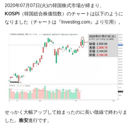
韓国「2026年07月の輸出入」絶好調。半導
『Money1』
2020年07月07日(火)の韓国株式市場が締まり、
体だけで410億ドル、輸出全体の41％もある
KOSPI
（韓国総合株価指数）のチャートは以下のように
韓国･李在明「青年層の雇用状況が悪い。せ
『Money1』
なりました（チャートは『Investing.com』より引用）。
や、若者に起業させよう」⇒ どんな雇用対策だソレ。
【韓国の外貨準備】2026年07月は4,279億ド
『Money1』
ル。外平債の発行「19.4億ドル」
韓国「ここは北朝鮮なのか。選管がサーバ
『Money1』
ーにウソのデータを入力したのは明白だ」
韓国･李在明さっそく不動産対策で浅薄な発
『Money1』
言。
韓国は「中国と同じく」投資に不適格な国
『Money1』
だ。
『韓国銀行』が「金の保有量を増やしま
『Money1』
す」⇒「金を経由するドル入手」手段ではないのか？
せっかく大幅アップして始まったのに長い陰線で終わりま
韓国･外為取引量「1日当たり1,214.4億ド
『Money1』
した。
株安
進行です。
ル」まで拡大 ⇒ 海外資金の動きに強く左右される状態
韓国･帰ってきた李在明。李在明を支持しな