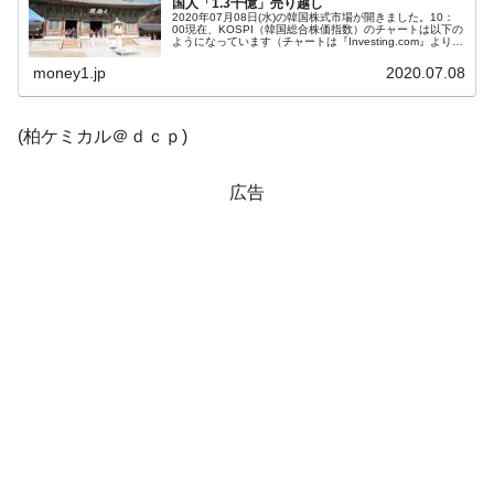
国人「1.3千億」売り越し
2020年07月08日(水)の韓国株式市場が開きました。10：
00現在、KOSPI（韓国総合株価指数）のチャートは以下の
韓国鉄鋼最大手『POSCO』ズブズブ沈む。
『Money1』
ようになっています（チャートは『Investing.com』より引
用）。前日終値より上げて始まったのですが、現時点では
営業利益80.2％も減少
陰...
money1.jp
2020.07.08
米国下院「韓国の公務員個人をターゲット
『Money1』
にぶん殴る法案」提出！⇒ クーパン問題は合衆国企業に対
(柏ケミカル＠ｄｃｐ)
する差別。許してはおかぬ
韓国ボンクラ政策室長･金容範、株価暴落に
『Money1』
広告
他人事のような発言。
韓国半導体『SKハイニックス』2026年2Qの
『Money1』
業績「史上最高益」当期純利益は前年同期比13.4倍に。
日本の誇る海洋資源調査船『白嶺』は先進技術の
Fact1
塊！
夏の甲子園、優勝校を最も多く輩出している都道
Fact1
府県とは？
今話題の「楽天ライオンズ」とは？
Fact1
奇跡の毛色「白毛馬」とは？
Fact1