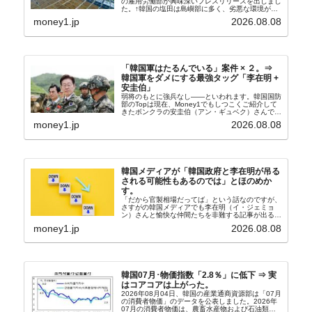
の雇用労働部が興味深いプレスリリースを出しまし
た。↑韓国の塩田は島嶼部に多く、劣悪な環境が一
般に見られることが少ないため、事件の発覚を妨げ
money1.jp
2026.08.08
たといわれます（後述）。これは、いわゆる「塩田
奴隷...
「韓国軍はたるんでいる」案件 × ２。⇒
韓国軍をダメにする最強タッグ「李在明 +
安圭伯」
弱将のもとに強兵なし――といわれます。韓国国防
部のTopは現在、Money1でもしつこくご紹介して
きたボンクラの安圭伯（アン・ギュベク）さんで
す。↑経済的無知蒙昧な李在明（イ・ジェミョン）
money1.jp
2026.08.08
さんと「韓国初の文官上がり」の国防部長官安圭伯
（アン...
韓国メディアが「韓国政府と李在明が吊る
される可能性もあるのでは」とほのめか
す。
「だから官製相場だってば」という話なのですが、
さすがの韓国メディアでも李在明（イ・ジェミョ
ン）さんと愉快な仲間たちを非難する記事が出るよ
うになっています。もちろん株価の暴落についてで
money1.jp
2026.08.08
『朝鮮日報』に面白い記事が出ています。「東西南
北」というコ...
韓国07月･物価指数「2.8％」に低下 ⇒ 実
はコアコアは上がった。
2026年08月04日、韓国の産業通商資源部は「07月
の消費者物価」のデータを公表しました。2026年
07月の消費者物価は、農畜水産物および石油類の