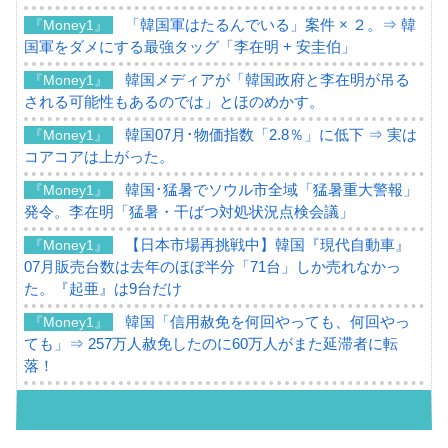
「韓国軍はたるんでいる」案件 × ２。⇒ 韓
『Money1』
国軍をダメにする最強タッグ「李在明 + 安圭伯」
韓国メディアが「韓国政府と李在明が吊る
『Money1』
される可能性もあるのでは」とほのめかす。
韓国07月･物価指数「2.8％」に低下 ⇒ 実は
『Money1』
コアコアは上がった。
韓国･猛暑でソウル市全域「猛暑重大警報」
『Money1』
発令。李在明「猛暑・干ばつ対処状況点検会議」
【日本市場再挑戦中】韓国『現代自動車』
『Money1』
07月販売台数は去年のほぼ半分「71台」しか売れなかっ
た。『起亜』は9台だけ
韓国「信用赦免を何回やっても、何回やっ
『Money1』
ても」⇒ 257万人赦免したのに60万人がまた延滞者に転
落！
韓国K9専用砲弾･装薬自動供給装甲車両･珍
『Money1』
兵器「K10」が改良に乗り出す。