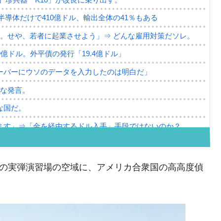
。半導体だけで410億ドル、輸出全体の41％もある
。せや、若者に起業させよう」⇒ どんな雇用対策だソレ。
79億ドル。外平債の発行「19.4億ドル」
ーバーにウソのデータを入力したのは明白だ」
薄な発言。
な国だ。
ます」⇒「金を経由するドル入手」手段ではないのか？
4億ドル」まで拡大 ⇒ 海外資金の動きに強く左右される状態
ない「50.5％」に上昇
の実弾演習場の空域に、アメリカ合衆国の高高度偵
れた ⇒ 国家が行った恐るべき株価操作であり、空前の国政
議活動」