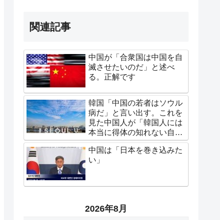
関連記事
中国が「合衆国は中国を自
滅させたいのだ」と述べ
る。正解です
韓国「中国の若者はソウル
病だ」と言い出す。これを
見た中国人が「韓国人には
本当に得体の知れない自信
がある」
中国は「日本を巻き込みた
い」
2026年8月