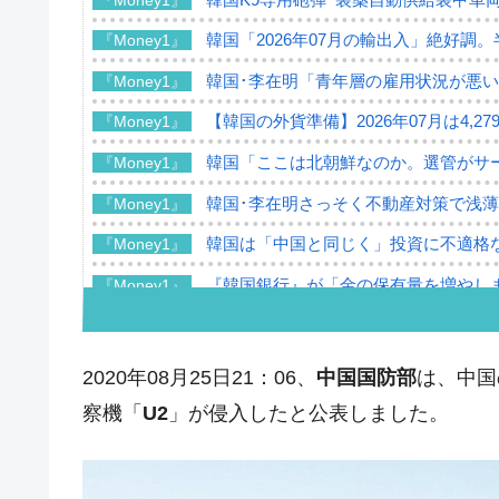
韓国「2026年07月の輸出入」絶好調
『Money1』
韓国･李在明「青年層の雇用状況が悪い
『Money1』
【韓国の外貨準備】2026年07月は4,2
『Money1』
韓国「ここは北朝鮮なのか。選管がサ
『Money1』
韓国･李在明さっそく不動産対策で浅
『Money1』
韓国は「中国と同じく」投資に不適格
『Money1』
『韓国銀行』が「金の保有量を増やし
『Money1』
韓国･外為取引量「1日当たり1,214.
『Money1』
韓国･帰ってきた李在明。李在明を支持し
『Money1』
2020年08月25日21：06、
中国国防部
は、中国
韓国大統領府ボンクラ政策室長が告発さ
『Money1』
察機「
U2
」が侵入したと公表しました。
壟断
韓国･警察職員が「丸刈りになって抗
『Money1』