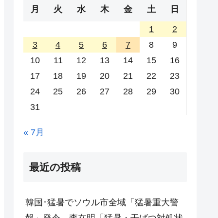
月
火
水
木
金
土
日
1
2
3
4
5
6
7
8
9
10
11
12
13
14
15
16
17
18
19
20
21
22
23
24
25
26
27
28
29
30
31
« 7月
最近の投稿
韓国･猛暑でソウル市全域「猛暑重大警
報」発令。李在明「猛暑・干ばつ対処状