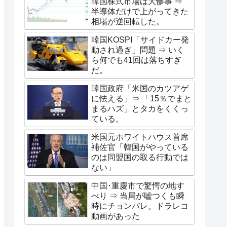
韓国株式市場は大惨事 ⇒
半導体だけで上がってきた
相場が逆回転した。
韓国KOSPI「サイドカー発
動され過ぎ」問題 ⇒ いく
ら何でも41回は落ちすぎ
だ。
韓国政府「米国のカツアゲ
に怯える」⇒ 「15％でまと
まるハズ」とタカをくくっ
ている。
米国元ホワイトハウス首席
補佐官「韓国がやっている
のは同盟国の取る行動では
ない」
中国･重慶市で驚愕の地す
べり ⇒ 当局が嘘つくも瞬
時にチョンバレ。ドラレコ
動画があった