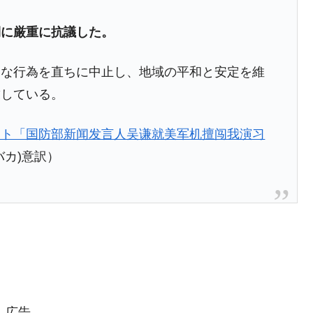
都道府県とは？
側に厳重に抗議した。
的な行為を直ちに中止し、地域の平和と安定を維
求している。
がもらえる賞金とは？
？
イト「国防部新闻发言人吴谦就美军机擅闯我演习
りそうなスーパーリーグとは？
バカ)意訳）
高位だった選手とは？
打っている意外な選手とは？
は？
広告