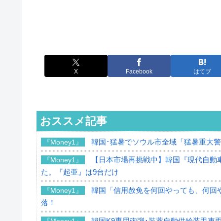
X
Facebook
はてブ
おススメ記事
韓国･猛暑でソウル市全域「猛暑重大
『Money1』
【日本市場再挑戦中】韓国『現代自動車
『Money1』
た。『起亜』は9台だけ
韓国「信用赦免を何回やっても、何回や
『Money1』
落！
韓国K9専用砲弾･装薬自動供給装甲車両
『Money1』