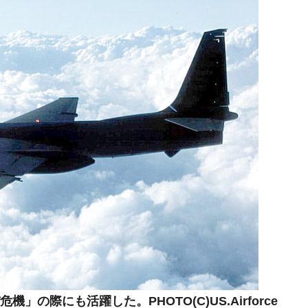
⇒ 中国の過剰生産が世界を蝕む。
業種は全般的「不調」⇒ PSIが示す現況は決して良くない。
ン』1人当たり賠償10万ウォンを認定 ⇒ 総額3兆7,000億
DX」1番艦、2032年竣工と公示
の協調に韓国がいっちょがみしたのでは。
⇒ 実は韓国で『BYD』車は売れている。6カ月で対前年同期比
さっそく空港に詰めかけ「出て行け！」「極右勢力」のプラカー
模のAIデータセンター整備」⇒ だから無理だってば。
清算はほぼ終わった」
兆蒸発。
の際にも活躍した。PHOTO(C)US.Airforce