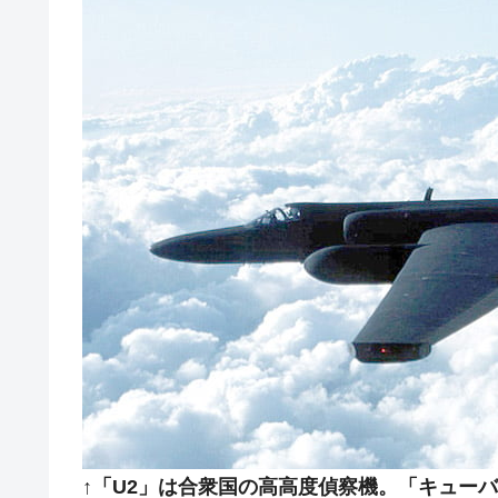
中国だけが鉄鋼輸出を異常増加させる 
『Money1』
韓国製造業「半導体絶好調」のウラで他
『Money1』
【米韓激突案件】韓国消費者院が『クーパ
『Money1』
韓国で猛暑。南東部では干ばつ
『Money1』
韓国型イージス搭載の次世代駆逐艦「KD
『Money1』
【対日本円】ウォン安が急進！ 日米
『Money1』
韓国政府『BYD』車への補助金を全廃 
『Money1』
1.9倍！
在韓米国大使スティールが着韓！⇒ 
『Money1』
ドを掲げる「在韓反米勢力」
韓国政府「2035年までに18.4GW規
『Money1』
JPモルガン「韓国レバレッジETFの
『Money1』
韓国『国民年金公団』株価暴落で200
『Money1』
↑「U2」は合衆国の高高度偵察機。「キューバ危機」