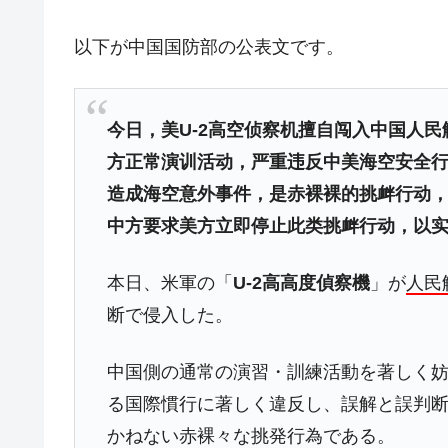
韓国政府「ニセＫ-ブランドを通報しよ
『Money1』
以下が中国国防部の公表文です。
韓国「橋が落ちました」⇒ 耐久性「な
『Money1』
韓国鉄鋼最大手『POSCO』ズブズブ沈
『Money1』
今日，美U-2高空侦察机擅自闯入中国人
米国下院「韓国の公務員個人をターゲ
『Money1』
する差別。許してはおかぬ
方正常演训活动，严重违反中美海空安全
韓国ボンクラ政策室長･金容範、株価
『Money1』
造成海空意外事件，是赤裸裸的挑衅行动
中方要求美方立即停止此类挑衅行动，以
韓国半導体『SKハイニックス』2026
『Money1』
韓国･加徳島新国際空港「またも暗礁」の
『Money1』
本日、米軍の「
U-2高高度偵察機
」が
人民
【速報】韓国株式市場の暴落・本日07
『Money1』
断で侵入した。
発動！
IT産業は人を雇用する効果は低い。全
『Money1』
中国側の通常の演習・訓練活動を著しく
韓国「株式市場が賭博場のように変質
『Money1』
る国際慣行に著しく違反し、誤解と誤判
かねない赤裸々な挑発行為である。
日本の誇る海洋資源調査船『白嶺』は先進技
Fact1