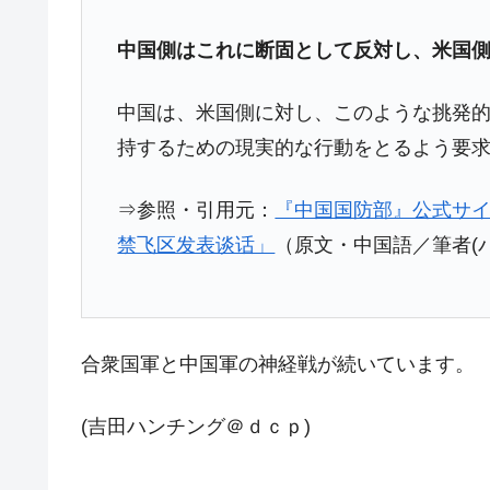
夏の甲子園、優勝校を最も多く輩出している
Fact1
中国側はこれに断固として反対し、米国
今話題の「楽天ライオンズ」とは？
Fact1
奇跡の毛色「白毛馬」とは？
Fact1
中国は、米国側に対し、このような挑発
持するための現実的な行動をとるよう要
全て勝つといくら？ 競馬GI競走で勝利騎手
Fact1
平成仮面ライダーの意外すぎるモチーフとは
Fact1
⇒参照・引用元：
『中国国防部』公式サ
発表から2日で大崩壊、鳴かず飛ばずに終わ
Fact1
禁飞区发表谈话」
（原文・中国語／筆者(
日本人マスターズ挑戦の歴史。松山以前に最
Fact1
甲子園通算本塁打、最多の清原に次いで多く
Fact1
セレクトセールの高額取引馬が稼いだ金額と
Fact1
合衆国軍と中国軍の神経戦が続いています。
(吉田ハンチング＠ｄｃｐ)