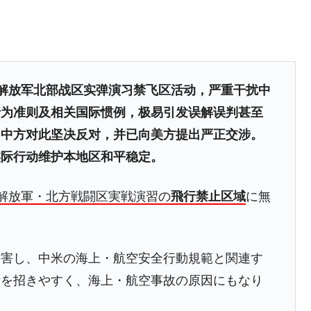
うキャンペーン」⇒ あの名物教授も登場！
さすぎ」では。
む。営業利益80.2％も減少
民解放军北部战区实弹演习禁飞区活动，严重干扰中
ットにぶん殴る法案」提出！⇒ クーパン問題は合衆国企業に対
行为准则及相关国际惯例，极易引发误解误判甚至
暴落に他人事のような発言。
，中方对此坚决反对，并已向美方提出严正交涉。
实际行动维护本地区和平稳定。
年2Qの業績「史上最高益」当期純利益は前年同期比13.4倍に。
危機 ⇒ 10.7兆では損が出るからできない。
解放軍・北方戦闘区実戦演習の
飛行禁止区域
に無
月29日(水)もサイドカー・サーキットブレイカーの二段コンボ
産業の半分未満しか雇用を生まない
妨害し、中米の海上・航空安全行動規範と関連す
したのは政界の責任だ」
断を招きやすく、海上・航空事故の原因にもなり
術の塊！