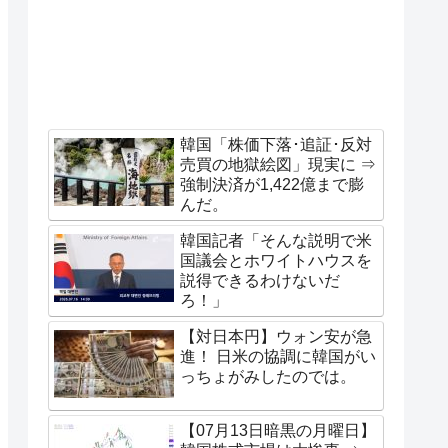
韓国「株価下落･追証･反対
売買の地獄絵図」現実に ⇒
強制決済が1,422億まで膨
んだ。
韓国記者「そんな説明で米
国議会とホワイトハウスを
説得できるわけないだ
ろ！」
【対日本円】ウォン安が急
進！ 日米の協調に韓国がい
っちょがみしたのでは。
【07月13日暗黒の月曜日】