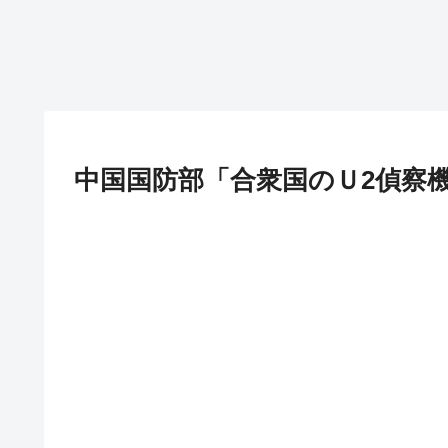
中国国防部「合衆国のＵ2偵察