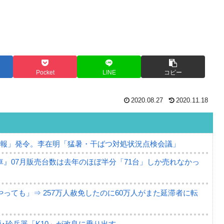
Pocket
LINE
コピー
2020.08.27
2020.11.18
警報」発令。李在明「猛暑・干ばつ対処状況点検会議」
』07月販売台数は去年のほぼ半分「71台」しか売れなかっ
っても」⇒ 257万人赦免したのに60万人がまた延滞者に転
･珍兵器「K10」が改良に乗り出す。