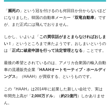
ル」まで拡大 ⇒ 海外資金の動きに強く左右される状態
韓国･帰ってきた李在明。李在明を支持しな
「
瀕死の
」という冠を付けるのも何回目か分からないほど
『Money1』
い「50.5％」に上昇
になりました。韓国の自動車メーカー『
双竜自動車
』です
韓国大統領府ボンクラ政策室長が告発され
『Money1』
が、まだ正式には飛んでおりません。
た ⇒ 国家が行った恐るべき株価操作であり、空前の国政壟
断
しかし、いよいよ「
この買収話がまとまらなければおしま
韓国･警察職員が「丸刈りになって抗議活
『Money1』
い！
」というところまで来たようです。おしまいというの
動」
は「
正式に破産申請を行って法定管理となる
」ことです。
中国だけが鉄鋼輸出を異常増加させる ⇒ 中
『Money1』
国の過剰生産が世界を蝕む。
最後の希望とされているのは、アメリカ合衆国の輸入自動
車の流通販売企業『
HAAHオートモーティブ・ホールディ
韓国製造業「半導体絶好調」のウラで他業
『Money1』
種は全般的「不調」⇒ PSIが示す現況は決して良くない。
ングス
』（HAAH）が買収する、というものです。
【米韓激突案件】韓国消費者院が『クーパ
『Money1』
この『HAAH』は2014年に起業した新しい会社で、実は
ン』1人当たり賠償10万ウォンを認定 ⇒ 総額3兆7,000億
年間売上高が「
2,000万ドル
」（
約21億円
）しかありませ
韓国で猛暑。南東部では干ばつ
『Money1』
ん。
韓国型イージス搭載の次世代駆逐艦
『Money1』