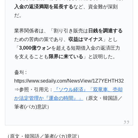
韓国「橋が落ちました」⇒ 耐久性「なさす
『Money1』
入金の返済満期を延長する
など、資金難が深刻
ぎ」では。
だ。
韓国鉄鋼最大手『POSCO』ズブズブ沈む。
『Money1』
営業利益80.2％も減少
業界関係者は、「割り引き販売は
日銭を調達する
ための苦肉の策であり、
収益はマイナス
」とし
米国下院「韓国の公務員個人をターゲット
『Money1』
にぶん殴る法案」提出！⇒ クーパン問題は合衆国企業に対
「
3,000億ウォン
を超える短期借入金の返済圧力
する差別。許してはおかぬ
を支えることも
限界に来ている
」と説明した。
韓国ボンクラ政策室長･金容範、株価暴落に
『Money1』
他人事のような発言。
출처 :
韓国半導体『SKハイニックス』2026年2Qの
『Money1』
https://www.sedaily.com/NewsView/1Z7YEHTH32
業績「史上最高益」当期純利益は前年同期比13.4倍に。
⇒参照・引用元：
『ソウル経済』「双竜車、売却
韓国･加徳島新国際空港「またも暗礁」の危
『Money1』
か法定管理か『運命の時間』」
（原文・韓国語／
機 ⇒ 10.7兆では損が出るからできない。
筆者(バカ)意訳）
【速報】韓国株式市場の暴落・本日07月29
『Money1』
日(水)もサイドカー・サーキットブレイカーの二段コンボ
発動！
（原文・韓国語／筆者(バカ)意訳）