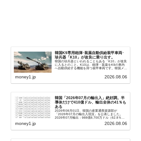
韓国K9専用砲弾･装薬自動供給装甲車両･
珍兵器「K10」が改良に乗り出す。
韓国の珍兵器といわれることもある「K10」が改良
に入るとのこと。K10は、砲弾・装薬をK9の車内
へ自動供給する機能を持つ装甲車両です。韓国メデ
ィア『Chosun Biz』が報じていますので、同記事
から以下に一部を引きます。2005年に初めて...
money1.jp
2026.08.06
韓国「2026年07月の輸出入」絶好調。半
導体だけで410億ドル、輸出全体の41％も
ある
2026年08月01日、韓国の産業通商資源部が
「2026年07月の輸出入現況」を公表しました。
2026年07月輸出：988億8,700万ドル（62.8％）
輸入：685億6,300万ドル（26.5％）貿易収支：
money1.jp
2026.08.06
303億2,400万ドル2026...