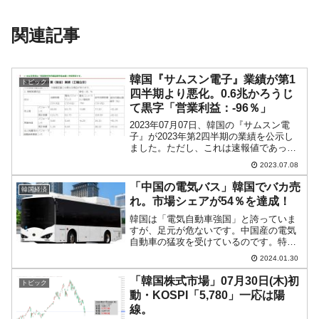
関連記事
韓国『サムスン電子』業績が第1
トピック
四半期より悪化。0.6兆かろうじ
て黒字「営業利益：-96％」
2023年07月07日、韓国の『サムスン電
子』が2023年第2四半期の業績を公示し
ました。ただし、これは速報値であっ
て、当期純利益や事業部ごとの詳細なデ
2023.07.08
ータは出ていません。そのためあまり面
白くはないことをご了承ください。以下
「中国の電気バス」韓国でバカ売
韓国経済
はおなじみの『D...
れ。市場シェアが54％を達成！
韓国は「電気自動車強国」と誇っていま
すが、足元が危ないです。中国産の電気
自動車の猛攻を受けているのです。特に
「電気バス」の分野で韓国市場は蚕食さ
2024.01.30
れています。以下の中国産電気バスの販
売台数と市場シェアの推移をご覧くださ
「韓国株式市場」07月30日(木)初
トピック
い。⇒データ出典：国土交...
動・KOSPI「5,780」一応は陽
線。