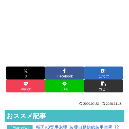
X
Facebook
はてブ
Pocket
LINE
コピー
2020.09.23
2020.11.18
おススメ記事
韓国K9専用砲弾･装薬自動供給装甲車両･珍
『Money1』