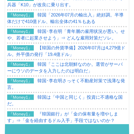
兵器「K10」が改良に乗り出す。
韓国「2026年07月の輸出入」絶好調。半導
『Money1』
体だけで410億ドル、輸出全体の41％もある
韓国･李在明「青年層の雇用状況が悪い。せ
『Money1』
や、若者に起業させよう」⇒ どんな雇用対策だソレ。
【韓国の外貨準備】2026年07月は4,279億ド
『Money1』
ル。外平債の発行「19.4億ドル」
韓国「ここは北朝鮮なのか。選管がサーバ
『Money1』
ーにウソのデータを入力したのは明白だ」
韓国･李在明さっそく不動産対策で浅薄な発
『Money1』
言。
韓国は「中国と同じく」投資に不適格な国
『Money1』
だ。
『韓国銀行』が「金の保有量を増やしま
『Money1』
す」⇒「金を経由するドル入手」手段ではないのか？
韓国･外為取引量「1日当たり1,214.4億ド
『Money1』