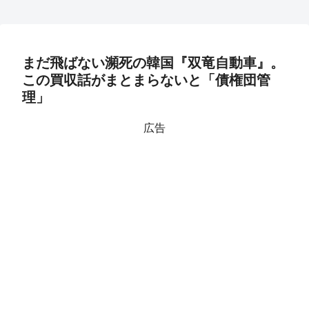
まだ飛ばない瀕死の韓国『双竜自動車』。
この買収話がまとまらないと「債権団管
理」
広告