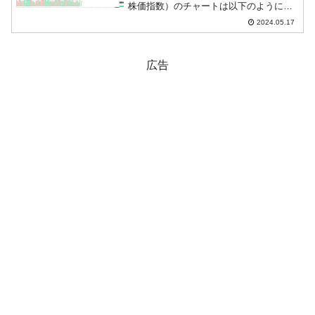
株価指数）のチャートは以下のようにな
っています（チャートは
2024.05.17
『Investing.com』より引用）。陰線で下
落しています。KOSPIは「2,742」...
広告