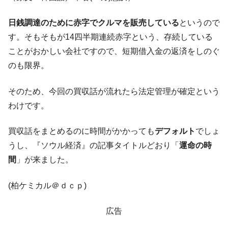
IT産業は人を雇用する効果は低い。全産業の
『Money1』
半分未満しか雇用を生まない
日銭調達のために赤字でクルマを販売している
というので
韓国「株式市場が賭博場のように変質した
『Money1』
す。そもそもが14四半期連続赤字という、存続している
のは政界の責任だ」
ことがおかしい会社ですので、短期借入金の返済をしのぐ
韓国「2026年1Q 資金循環統計」面白い結果
『Money1』
のも限界。
に。
韓国化学企業最大手『ロッテケミカル』純
『Money1』
そのため、今回の買収話が流れたら法定管理が確定という
借入金が約8兆。信用格付け「ネガティブ」にダウン
わけです。
韓国株式市場･暗黒の火曜日。サーキットブ
『Money1』
レイカーも発動！ 半導体2銘柄の暴落
買収話をまとめるのに時間がかかっても
デフォルト
でしょ
日本の誇る海洋資源調査船『白嶺』は先進技術の
Fact1
うし、『ソウル経済』の記事タイトルどおり「
運命の時
塊！
間
」が来ました。
夏の甲子園、優勝校を最も多く輩出している都道
Fact1
府県とは？
(柏ケミカル＠ｄｃｐ)
今話題の「楽天ライオンズ」とは？
Fact1
広告
奇跡の毛色「白毛馬」とは？
Fact1