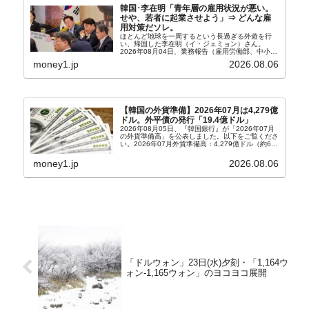
韓国･李在明「青年層の雇用状況が悪い。
せや、若者に起業させよう」⇒ どんな雇
用対策だソレ。
ほとんど地球を一周するという長過ぎる外遊を行
い、帰国した李在明（イ・ジェミョン）さん。
2026年08月04日、業務報告（雇用労働部、中小ベ
ンチャー企業部、公正取引委員会）を主催。この席
money1.jp
2026.08.06
上、韓国大統領に成りおおせた李在明（イ・ジェミ
ョン）さん...
【韓国の外貨準備】2026年07月は4,279億
ドル。外平債の発行「19.4億ドル」
2026年08月05日、『韓国銀行』が「2026年07月
の外貨準備高」を公表しました。以下をご覧くださ
い。2026年07月外貨準備高：4,279億ドル（約67
兆4,456億円）※前月比：+6億ドル＜＜内訳＞＞
⇒Securities：3,80...
money1.jp
2026.08.06
「ドルウォン」23日(水)夕刻・「1,164ウ
ォン-1,165ウォン」のヨコヨコ展開