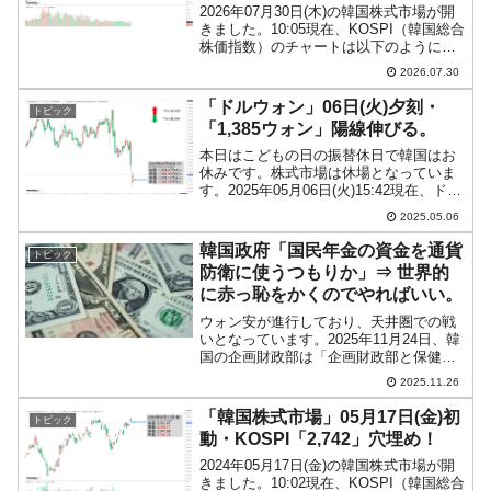
2026年07月30日(木)の韓国株式市場が開
きました。10:05現在、KOSPI（韓国総合
株価指数）のチャートは以下のようにな
っています（チャートは
2026.07.30
『Investing.com』より引用）。前日終値
とほぼ同じ値から始まり、現在のところ
「ドルウォン」06日(火)夕刻・
トピック
一応...
「1,385ウォン」陽線伸びる。
本日はこどもの日の振替休日で韓国はお
休みです。株式市場は休場となっていま
す。2025年05月06日(火)15:42現在、ドル
ウォンのチャートは以下のようになって
2025.05.06
います（チャートは『Investing.com』よ
り引用）。陽線が伸びています。...
韓国政府「国民年金の資金を通貨
トピック
防衛に使うつもりか」⇒ 世界的
に赤っ恥をかくのでやればいい。
ウォン安が進行しており、天井圏での戦
いとなっています。2025年11月24日、韓
国の企画財政部は「企画財政部と保健福
祉部、『韓国銀行』・『国民年金』は国
2025.11.26
民年金海外投資拡大過程での外国為替市
場の影響などを点検するための四者協議
「韓国株式市場」05月17日(金)初
トピック
体を発足した」と...
動・KOSPI「2,742」穴埋め！
2024年05月17日(金)の韓国株式市場が開
きました。10:02現在、KOSPI（韓国総合