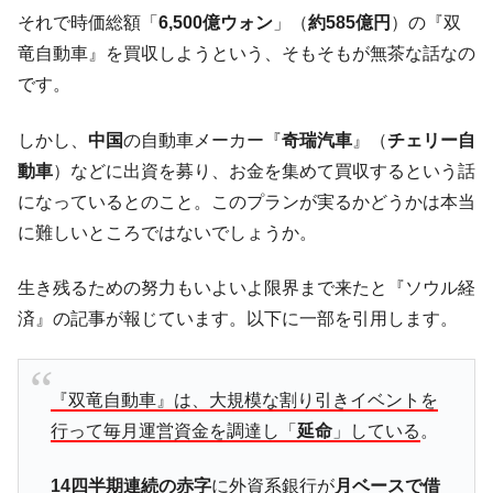
「KDDX」1番艦、2032年竣工と公示
それで時価総額「
6,500億ウォン
」（
約585億円
）の『双
【対日本円】ウォン安が急進！ 日米の協調
『Money1』
竜自動車』を買収しようという、そもそもが無茶な話なの
に韓国がいっちょがみしたのでは。
です。
韓国政府『BYD』車への補助金を全廃 ⇒ 実
『Money1』
は韓国で『BYD』車は売れている。6カ月で対前年同期比
しかし、
中国
の自動車メーカー『
奇瑞汽車
』（
チェリー自
1.9倍！
動車
）などに出資を募り、お金を集めて買収するという話
在韓米国大使スティールが着韓！⇒ さっそ
『Money1』
になっているとのこと。このプランが実るかどうかは本当
く空港に詰めかけ「出て行け！」「極右勢力」のプラカー
に難しいところではないでしょうか。
ドを掲げる「在韓反米勢力」
韓国政府「2035年までに18.4GW規模のAIデ
『Money1』
生き残るための努力もいよいよ限界まで来たと『ソウル経
ータセンター整備」⇒ だから無理だってば。
済』の記事が報じています。以下に一部を引用します。
JPモルガン「韓国レバレッジETFの清算は
『Money1』
ほぼ終わった」
韓国『国民年金公団』株価暴落で200兆蒸
『Money1』
『双竜自動車』は、大規模な割り引きイベントを
発。
行って毎月運営資金を調達し「
延命
」している
。
韓国政府「ニセＫ-ブランドを通報しようキ
『Money1』
ャンペーン」⇒ あの名物教授も登場！
14四半期連続の赤字
に外資系銀行が
月ベースで借