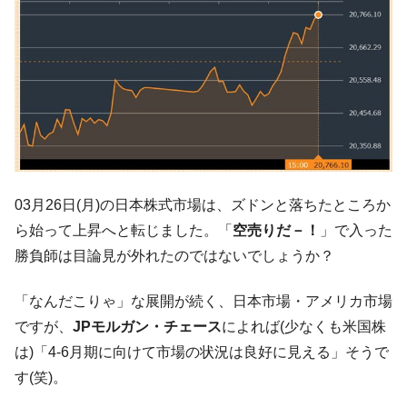
体だけで410億ドル、輸出全体の41％もある
韓国･李在明「青年層の雇用状況が悪い。せ
『Money1』
や、若者に起業させよう」⇒ どんな雇用対策だソレ。
【韓国の外貨準備】2026年07月は4,279億ド
『Money1』
ル。外平債の発行「19.4億ドル」
韓国「ここは北朝鮮なのか。選管がサーバ
『Money1』
ーにウソのデータを入力したのは明白だ」
韓国･李在明さっそく不動産対策で浅薄な発
『Money1』
言。
03月26日(月)の日本株式市場は、ズドンと落ちたところか
ら始って上昇へと転じました。「
空売りだ－！
」で入った
韓国は「中国と同じく」投資に不適格な国
『Money1』
だ。
勝負師は目論見が外れたのではないでしょうか？
『韓国銀行』が「金の保有量を増やしま
『Money1』
「なんだこりゃ」な展開が続く、日本市場・アメリカ市場
す」⇒「金を経由するドル入手」手段ではないのか？
ですが、
JPモルガン・チェース
によれば(少なくも米国株
韓国･外為取引量「1日当たり1,214.4億ド
『Money1』
は)「4-6月期に向けて市場の状況は良好に見える」そうで
ル」まで拡大 ⇒ 海外資金の動きに強く左右される状態
す(笑)。
韓国･帰ってきた李在明。李在明を支持しな
『Money1』
い「50.5％」に上昇