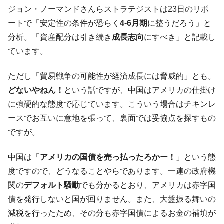
ジョン・ノーマンドさんらストラテジストは23日のリポ
韓国大統領府ボンクラ政策室長が告発され
『Money1』
ートで「安定性の条件が恐らく
4-6月期
に整うだろう」と
た ⇒ 国家が行った恐るべき株価操作であり、空前の国政壟
断
分析。「資産配分は引き続き
成長志向
にすべき」と記載し
ています。
韓国･警察職員が「丸刈りになって抗議活
『Money1』
動」
ただし「貿易戦争の可能性が経済成長には脅威的」とも。
中国だけが鉄鋼輸出を異常増加させる ⇒ 中
『Money1』
どないやねん！
という話ですが、中国はアメリカの仕掛け
国の過剰生産が世界を蝕む。
に強硬的な態度で応じています。こういう場合はチキンレ
韓国製造業「半導体絶好調」のウラで他業
『Money1』
ースでお互いに意地を張って、裏面では妥協点を探すもの
種は全般的「不調」⇒ PSIが示す現況は決して良くない。
ですが。
【米韓激突案件】韓国消費者院が『クーパ
『Money1』
ン』1人当たり賠償10万ウォンを認定 ⇒ 総額3兆7,000億
中国は「
アメリカの国債を売っ払ったろかー！
」という態
韓国で猛暑。南東部では干ばつ
『Money1』
度ですので、どうなることやらであります。一連の政府機
韓国型イージス搭載の次世代駆逐艦
『Money1』
関の
デフォルト騒動
でも分かるとおり、アメリカは赤字国
「KDDX」1番艦、2032年竣工と公示
債を発行しないと国が回りません。また、大盤振る舞いの
【対日本円】ウォン安が急進！ 日米の協調
『Money1』
減税を行ったため、その分も赤字国債によるお金の補填が
に韓国がいっちょがみしたのでは。