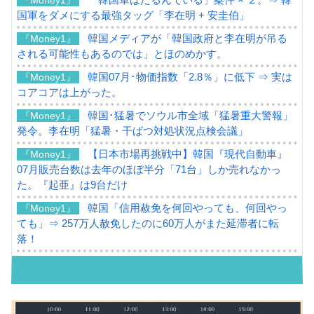
国軍をダメにする最強タッグ「李在明 + 安圭伯」
韓国メディアが「韓国政府と李在明が吊る
『Money1』
される可能性もあるのでは」とほのめかす。
韓国07月･物価指数「2.8％」に低下 ⇒ 実は
『Money1』
コアコアは上がった。
韓国･猛暑でソウル市全域「猛暑重大警報」
『Money1』
発令。李在明「猛暑・干ばつ対処状況点検会議」
【日本市場再挑戦中】韓国『現代自動車』
『Money1』
07月販売台数は去年のほぼ半分「71台」しか売れなかっ
た。『起亜』は9台だけ
韓国「信用赦免を何回やっても、何回やっ
『Money1』
ても」⇒ 257万人赦免したのに60万人がまた延滞者に転
落！
韓国K9専用砲弾･装薬自動供給装甲車両･珍
『Money1』
兵器「K10」が改良に乗り出す。
韓国「2026年07月の輸出入」絶好調。半導
『Money1』