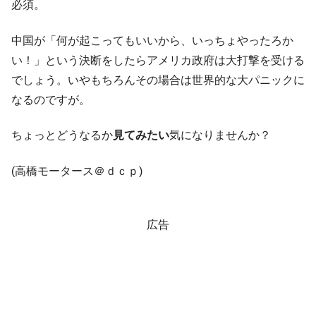
必須。
韓国政府『BYD』車への補助金を全廃 ⇒ 実
『Money1』
は韓国で『BYD』車は売れている。6カ月で対前年同期比
中国が「何が起こってもいいから、いっちょやったろか
1.9倍！
い！」という決断をしたらアメリカ政府は大打撃を受ける
在韓米国大使スティールが着韓！⇒ さっそ
『Money1』
でしょう。いやもちろんその場合は世界的な大パニックに
く空港に詰めかけ「出て行け！」「極右勢力」のプラカー
なるのですが。
ドを掲げる「在韓反米勢力」
韓国政府「2035年までに18.4GW規模のAIデ
『Money1』
ちょっとどうなるか
見てみたい
気になりませんか？
ータセンター整備」⇒ だから無理だってば。
JPモルガン「韓国レバレッジETFの清算は
『Money1』
(高橋モータース＠ｄｃｐ)
ほぼ終わった」
韓国『国民年金公団』株価暴落で200兆蒸
『Money1』
発。
広告
韓国政府「ニセＫ-ブランドを通報しようキ
『Money1』
ャンペーン」⇒ あの名物教授も登場！
韓国「橋が落ちました」⇒ 耐久性「なさす
『Money1』
ぎ」では。