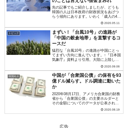
のことは言えない借金まみれ
先の記事でもご紹介しましたが、どうも
韓国の人は日本政府の財政状況をあげつ
らう傾向にあります。いわく「歳入の4割
を国債で補っている赤字の国である」
2020.05.11
と。上の記事で引いた『ソウルファイナ
ンス』のコラムでは、ソン主筆がまさに
まずい！「台風10号」の進路が
トピック
そのようなことをおっしゃ...
「中国の穀倉地帯」を直撃するコ
ースだ
猛烈な「台風10号」の進路が中国にとっ
てまずい方向に進んでいます。↑『日本国
気象庁』資料より引用。大陸に上陸し黒
竜江省に被害を与えるコースに進行する
2020.09.06
と予測朝鮮半島に上陸して、北朝鮮はも
ちろん中国の黒竜江省に被害を与えるコ
中国が「合衆国公債」の保有を93
韓国経済
ースに進む予定です...
億ドル減らす。ドル調達に動いた
か
2020年08月17日、アメリカ合衆国の財務
省から「合衆国公債」の主要ホルダーと
その金額についてのデータが公表されま
した。中国は06月に前月比で「93億ド
2020.08.19
ル」も減らしました。以下のグラフをご
覧ください。⇒データ出典：『アメリカ
合衆国 財務省...
広告