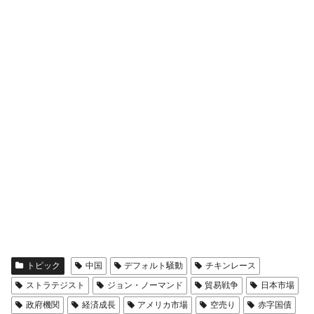
韓国鉄鋼最大手『POSCO』ズブズブ沈む。
『Money1』
営業利益80.2％も減少
米国下院「韓国の公務員個人をターゲット
『Money1』
にぶん殴る法案」提出！⇒ クーパン問題は合衆国企業に対
する差別。許してはおかぬ
韓国ボンクラ政策室長･金容範、株価暴落に
『Money1』
他人事のような発言。
韓国半導体『SKハイニックス』2026年2Qの
『Money1』
業績「史上最高益」当期純利益は前年同期比13.4倍に。
日本の誇る海洋資源調査船『白嶺』は先進技術の
Fact1
塊！
夏の甲子園、優勝校を最も多く輩出している都道
Fact1
府県とは？
今話題の「楽天ライオンズ」とは？
Fact1
トピック
中国
デフォルト騒動
チキンレース
奇跡の毛色「白毛馬」とは？
Fact1
ストラテジスト
ジョン・ノーマンド
貿易戦争
日本市場
全て勝つといくら？ 競馬GI競走で勝利騎手がもら
Fact1
政府機関
経済成長
アメリカ市場
空売り
赤字国債
える賞金とは？