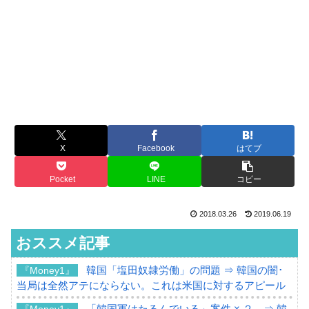
X
Facebook
はてブ
Pocket
LINE
コピー
2018.03.26
2019.06.19
おススメ記事
韓国「塩田奴隷労働」の問題 ⇒ 韓国の闇･
『Money1』
当局は全然アテにならない。これは米国に対するアピール
「韓国軍はたるんでいる」案件 × ２。⇒ 韓
『Money1』