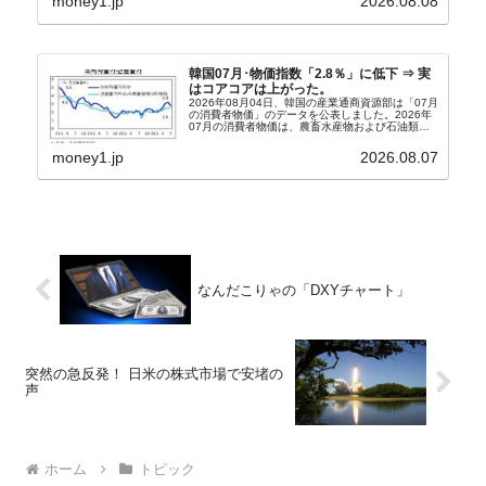
money1.jp
2026.08.08
『朝鮮日報』に面白い記事が出ています。「東西南
北」というコ...
韓国07月･物価指数「2.8％」に低下 ⇒ 実
はコアコアは上がった。
2026年08月04日、韓国の産業通商資源部は「07月
の消費者物価」のデータを公表しました。2026年
07月の消費者物価は、農畜水産物および石油類の
上昇率が鈍化したことなどにより、前年同月比
2.8％上昇（06月は3.2％）となり、上昇率は前...
money1.jp
2026.08.07
なんだこりゃの「DXYチャート」
突然の急反発！ 日米の株式市場で安堵の
声
ホーム
トピック