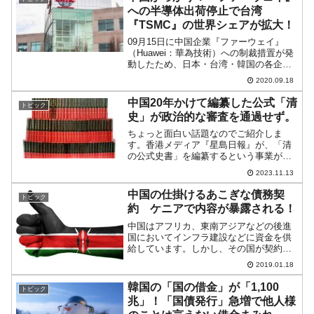
への半導体出荷停止で台湾
『TSMC』の世界シェアが拡大！
09月15日に中国企業『ファーウェイ』
（Huawei：華為技術）への制裁措置が発
動したため、日本・台湾・韓国の各企業
は同社への半導体の出荷を停止しまし
2020.09.18
た。『ファーウェイ』は大のお得意さん
だっため、各関連企業への業績悪化の影
中国20年かけて編纂した公式「清
トピック
響は避けられません...
史」が政治的な審査を通過せず。
ちょっと面白い話題なのでご紹介しま
す。香港メディア『星島日報』が、「清
の公式史書」を編纂するという事業が頓
挫している――と報じているのです。記
2023.11.13
事の一部を以下に引用してみます。『二
十四史』とは、古代中国の各王朝が記し
中国の仕掛けるあこぎな債務契
トピック
た二十四の史書の総称で、伝...
約 ケニアで内容が暴露される！
中国はアフリカ、東南アジアなどの後進
国においてインフラ建設などに資金を供
給しています。しかし、その国が契約を
履行できない場合には、債務保全を名目
2019.01.18
に資産の差し押さえを強行しています。
安易に中国から資本を入れ、大事な国の
韓国の「国の借金」が「1,100
トピック
資産が中国の手に渡るとい...
兆」！「国債発行」急増で他人様