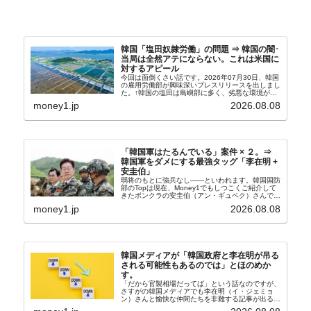
韓国「塩田奴隷労働」の問題 ⇒ 韓国の闇･
当局は全然アテにならない。これは米国に
対するアピール
今回は面倒くさい話です。2026年07月30日、韓国
の雇用労働部が興味深いプレスリリースを出しまし
た。↑韓国の塩田は島嶼部に多く、劣悪な環境が一
般に見られることが少ないため、事件の発覚を妨げ
money1.jp
2026.08.08
たといわれます（後述）。これは、いわゆる「塩田
奴隷...
「韓国軍はたるんでいる」案件 × ２。⇒
韓国軍をダメにする最強タッグ「李在明 +
安圭伯」
弱将のもとに強兵なし――といわれます。韓国国防
部のTopは現在、Money1でもしつこくご紹介して
きたボンクラの安圭伯（アン・ギュベク）さんで
す。↑経済的無知蒙昧な李在明（イ・ジェミョン）
money1.jp
2026.08.08
さんと「韓国初の文官上がり」の国防部長官安圭伯
（アン...
韓国メディアが「韓国政府と李在明が吊る
される可能性もあるのでは」とほのめか
す。
「だから官製相場だってば」という話なのですが、
さすがの韓国メディアでも李在明（イ・ジェミョ
ン）さんと愉快な仲間たちを非難する記事が出るよ
うになっています。もちろん株価の暴落についてで