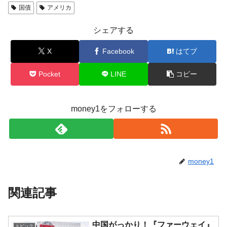
国債
アメリカ
平成仮面ライダーの意外すぎるモチーフとは？
Fact1
シェアする
発表から2日で大崩壊、鳴かず飛ばずに終わりそう
Fact1
なスーパーリーグとは？
X
Facebook
はてブ
日本人マスターズ挑戦の歴史。松山以前に最高位
Fact1
だった選手とは？
Pocket
LINE
コピー
甲子園通算本塁打、最多の清原に次いで多く打っ
Fact1
ている意外な選手とは？
money1をフォローする
セレクトセールの高額取引馬が稼いだ金額とは？
Fact1
money1
関連記事
中国がっかり！『ファーウェイ』
トピック