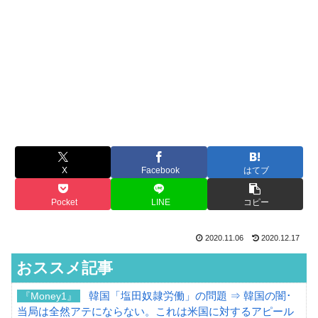
X
Facebook
はてブ
Pocket
LINE
コピー
2020.11.06
2020.12.17
おススメ記事
韓国「塩田奴隷労働」の問題 ⇒ 韓国の闇･
『Money1』
当局は全然アテにならない。これは米国に対するアピール