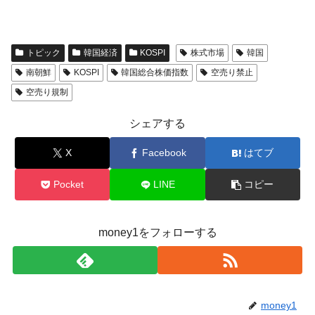
全て勝つといくら？ 競馬GI競走で勝利騎手がもら
Fact1
える賞金とは？
平成仮面ライダーの意外すぎるモチーフとは？
Fact1
トピック
韓国経済
KOSPI
株式市場
韓国
発表から2日で大崩壊、鳴かず飛ばずに終わりそう
Fact1
南朝鮮
KOSPI
韓国総合株価指数
空売り禁止
なスーパーリーグとは？
空売り規制
日本人マスターズ挑戦の歴史。松山以前に最高位
Fact1
だった選手とは？
シェアする
甲子園通算本塁打、最多の清原に次いで多く打っ
Fact1
X
Facebook
はてブ
ている意外な選手とは？
セレクトセールの高額取引馬が稼いだ金額とは？
Fact1
Pocket
LINE
コピー
money1をフォローする
money1