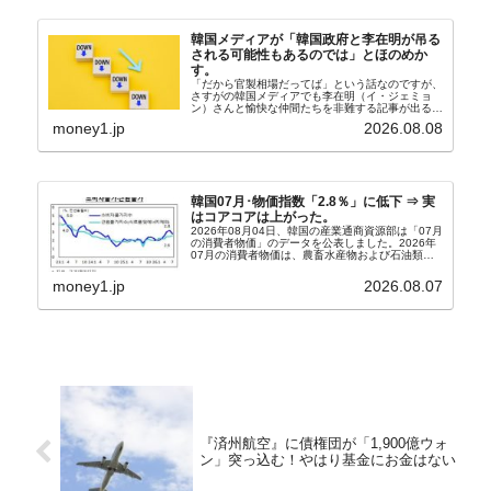
韓国メディアが「韓国政府と李在明が吊る
される可能性もあるのでは」とほのめか
す。
「だから官製相場だってば」という話なのですが、
さすがの韓国メディアでも李在明（イ・ジェミョ
ン）さんと愉快な仲間たちを非難する記事が出るよ
うになっています。もちろん株価の暴落についてで
money1.jp
2026.08.08
『朝鮮日報』に面白い記事が出ています。「東西南
北」というコ...
韓国07月･物価指数「2.8％」に低下 ⇒ 実
はコアコアは上がった。
2026年08月04日、韓国の産業通商資源部は「07月
の消費者物価」のデータを公表しました。2026年
07月の消費者物価は、農畜水産物および石油類の
上昇率が鈍化したことなどにより、前年同月比
2.8％上昇（06月は3.2％）となり、上昇率は前...
money1.jp
2026.08.07
『済州航空』に債権団が「1,900億ウォ
ン」突っ込む！やはり基金にお金はない