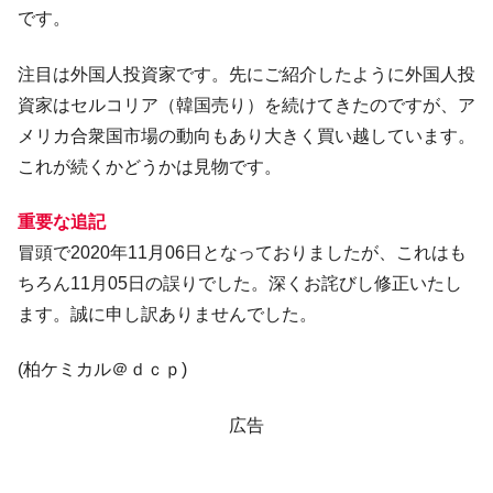
『Money1』
です。
い「50.5％」に上昇
韓国大統領府ボンクラ政策室長が告発され
『Money1』
注目は外国人投資家です。先にご紹介したように外国人投
た ⇒ 国家が行った恐るべき株価操作であり、空前の国政壟
資家はセルコリア（韓国売り）を続けてきたのですが、ア
断
メリカ合衆国市場の動向もあり大きく買い越しています。
韓国･警察職員が「丸刈りになって抗議活
『Money1』
これが続くかどうかは見物です。
動」
中国だけが鉄鋼輸出を異常増加させる ⇒ 中
『Money1』
重要な追記
国の過剰生産が世界を蝕む。
冒頭で2020年11月06日となっておりましたが、これはも
韓国製造業「半導体絶好調」のウラで他業
『Money1』
ちろん11月05日の誤りでした。深くお詫びし修正いたし
種は全般的「不調」⇒ PSIが示す現況は決して良くない。
ます。誠に申し訳ありませんでした。
【米韓激突案件】韓国消費者院が『クーパ
『Money1』
ン』1人当たり賠償10万ウォンを認定 ⇒ 総額3兆7,000億
(柏ケミカル＠ｄｃｐ)
韓国で猛暑。南東部では干ばつ
『Money1』
韓国型イージス搭載の次世代駆逐艦
広告
『Money1』
「KDDX」1番艦、2032年竣工と公示
【対日本円】ウォン安が急進！ 日米の協調
『Money1』