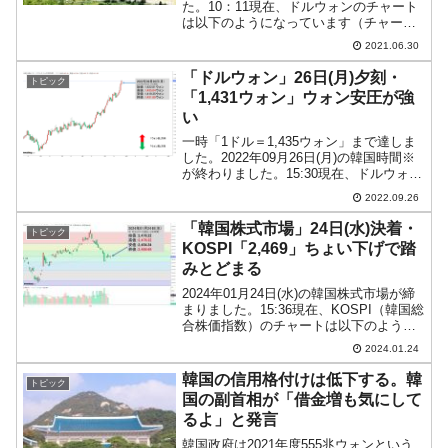
た。10：11現在、ドルウォンのチャート
は以下のようになっています（チャート
は『Investing.com』より引用）。ローソ
2021.06.30
ク足の実体部分がほとんどありません。
現在のところ「1ドル＝1,131ウ...
「ドルウォン」26日(月)夕刻・
トピック
「1,431ウォン」ウォン安圧が強
い
一時「1ドル＝1,435ウォン」まで達しま
した。2022年09月26日(月)の韓国時間※
が終わりました。15:30現在、ドルウォン
のチャートは以下のようになっています
2022.09.26
（チャートは『Investing.com』より引
用）。1,419ウォンまで...
「韓国株式市場」24日(水)決着・
トピック
KOSPI「2,469」ちょい下げで踏
みとどまる
2024年01月24日(水)の韓国株式市場が締
まりました。15:36現在、KOSPI（韓国総
合株価指数）のチャートは以下のように
なっています（チャートは
2024.01.24
『Investing.com』より引用）。下ヒゲの
分は戻りましたが、冴えません。結局陰
韓国の信用格付けは低下する。韓
トピック
線...
国の副首相が「借金増も気にして
るよ」と発言
韓国政府は2021年度555兆ウォンという