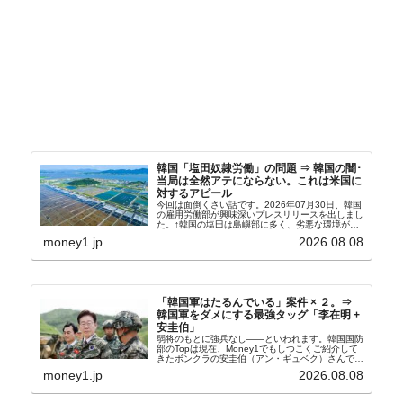
韓国「塩田奴隷労働」の問題 ⇒ 韓国の闇･
当局は全然アテにならない。これは米国に
対するアピール
今回は面倒くさい話です。2026年07月30日、韓国
の雇用労働部が興味深いプレスリリースを出しまし
た。↑韓国の塩田は島嶼部に多く、劣悪な環境が一
般に見られることが少ないため、事件の発覚を妨げ
money1.jp
2026.08.08
たといわれます（後述）。これは、いわゆる「塩田
奴隷...
「韓国軍はたるんでいる」案件 × ２。⇒
韓国軍をダメにする最強タッグ「李在明 +
安圭伯」
弱将のもとに強兵なし――といわれます。韓国国防
部のTopは現在、Money1でもしつこくご紹介して
きたボンクラの安圭伯（アン・ギュベク）さんで
す。↑経済的無知蒙昧な李在明（イ・ジェミョン）
money1.jp
2026.08.08
さんと「韓国初の文官上がり」の国防部長官安圭伯
（アン...