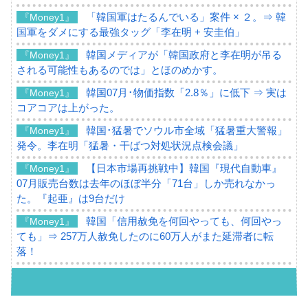
「韓国軍はたるんでいる」案件 × ２。⇒ 韓
『Money1』
国軍をダメにする最強タッグ「李在明 + 安圭伯」
韓国メディアが「韓国政府と李在明が吊る
『Money1』
される可能性もあるのでは」とほのめかす。
韓国07月･物価指数「2.8％」に低下 ⇒ 実は
『Money1』
コアコアは上がった。
韓国･猛暑でソウル市全域「猛暑重大警報」
『Money1』
発令。李在明「猛暑・干ばつ対処状況点検会議」
【日本市場再挑戦中】韓国『現代自動車』
『Money1』
07月販売台数は去年のほぼ半分「71台」しか売れなかっ
た。『起亜』は9台だけ
韓国「信用赦免を何回やっても、何回やっ
『Money1』
ても」⇒ 257万人赦免したのに60万人がまた延滞者に転
落！
韓国K9専用砲弾･装薬自動供給装甲車両･珍
『Money1』
兵器「K10」が改良に乗り出す。