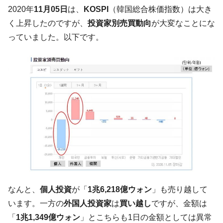
韓国「2026年07月の輸出入」絶好調。半導
『Money1』
2020年
11月05日
は、
KOSPI
（韓国総合株価指数）は大き
体だけで410億ドル、輸出全体の41％もある
く上昇したのですが、
投資家別売買動向
が大変なことにな
韓国･李在明「青年層の雇用状況が悪い。せ
『Money1』
っていました。以下です。
や、若者に起業させよう」⇒ どんな雇用対策だソレ。
【韓国の外貨準備】2026年07月は4,279億ド
『Money1』
ル。外平債の発行「19.4億ドル」
韓国「ここは北朝鮮なのか。選管がサーバ
『Money1』
ーにウソのデータを入力したのは明白だ」
韓国･李在明さっそく不動産対策で浅薄な発
『Money1』
言。
韓国は「中国と同じく」投資に不適格な国
『Money1』
だ。
『韓国銀行』が「金の保有量を増やしま
『Money1』
す」⇒「金を経由するドル入手」手段ではないのか？
なんと、
個人投資
が「
1兆6,218億ウォン
」も売り越して
韓国･外為取引量「1日当たり1,214.4億ド
『Money1』
います。一方の
外国人投資家
は
買い越し
ですが、金額は
ル」まで拡大 ⇒ 海外資金の動きに強く左右される状態
「
1兆1,349億ウォン
」とこちらも1日の金額としては異常
韓国･帰ってきた李在明。李在明を支持しな