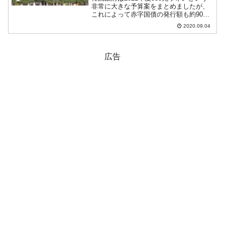
非常に大きな予算案をまとめましたが、
これによって赤字国債の発行額も約90兆
ウォンとなり、韓国政府の債務（借金で
2020.09.04
す）も史上最大の金額に膨れあがりま
す。また2022年には債務総額が「1,000兆
ウォン」...
広告