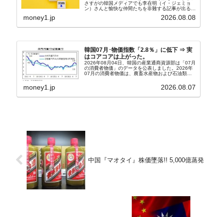
さすがの韓国メディアでも李在明（イ・ジェミョ
ン）さんと愉快な仲間たちを非難する記事が出るよ
うになっています。もちろん株価の暴落についてで
money1.jp
2026.08.08
『朝鮮日報』に面白い記事が出ています。「東西南
北」というコ...
韓国07月･物価指数「2.8％」に低下 ⇒ 実
はコアコアは上がった。
2026年08月04日、韓国の産業通商資源部は「07月
の消費者物価」のデータを公表しました。2026年
07月の消費者物価は、農畜水産物および石油類の
上昇率が鈍化したことなどにより、前年同月比
2.8％上昇（06月は3.2％）となり、上昇率は前...
money1.jp
2026.08.07
中国『マオタイ』株価墜落!! 5,000億蒸発