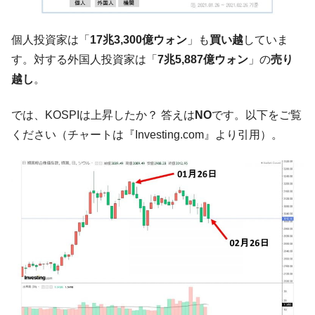
全て勝つといくら？ 競馬GI競走で勝利騎手がもら
Fact1
える賞金とは？
個人投資家は「
17兆3,300億ウォン
」も
買い越
していま
平成仮面ライダーの意外すぎるモチーフとは？
Fact1
す。対する外国人投資家は「
7兆5,887億ウォン
」の
売り
発表から2日で大崩壊、鳴かず飛ばずに終わりそう
Fact1
越し
。
なスーパーリーグとは？
日本人マスターズ挑戦の歴史。松山以前に最高位
Fact1
では、KOSPIは上昇したか？ 答えは
NO
です。以下をご覧
だった選手とは？
ください（チャートは『Investing.com』より引用）。
甲子園通算本塁打、最多の清原に次いで多く打っ
Fact1
ている意外な選手とは？
セレクトセールの高額取引馬が稼いだ金額とは？
Fact1