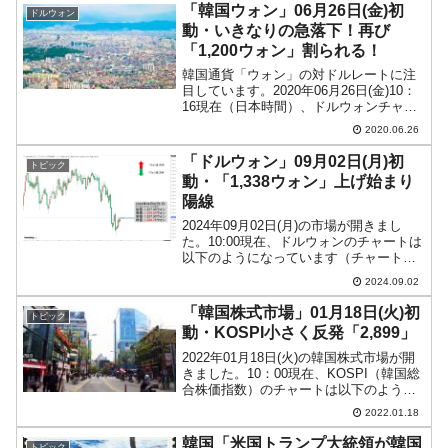
「韓国ウォン」06月26日(金)初
ドルウォン
動・いきなりの急落下！再び
「1,200ウォン」割られる！
韓国通貨「ウォン」の対ドルレートに注
目しています。2020年06月26日(金)10：
16現在（日本時間）、ドルウォンチャー
トは以下のようになっています（チャー
2020.06.26
トは『Investing.com』より引用：以下
同）。本日もウォン高進行で長い陰線...
「ドルウォン」09月02日(月)初
トピック
動・「1,338ウォン」上げ始まり
陽線
2024年09月02日(月)の市場が開きまし
た。10:00現在、ドルウォンのチャートは
以下のようになっています（チャートは
『Investing.com』より引用）。ちょいア
2024.09.02
ゲで始まりました。現在のところ陽線で
す。「1ドル＝1,338ウォン」...
「韓国株式市場」01月18日(火)初
トピック
動・KOSPI小さく反発「2,899」
2022年01月18日(火)の韓国株式市場が開
きました。10：00現在、KOSPI（韓国総
合株価指数）のチャートは以下のように
なっています（チャートは
2022.01.18
『Investing.com』より引用）。前日の下
げから反発して始まりました。一時
韓国「米国トランプ大統領が韓国
トピック