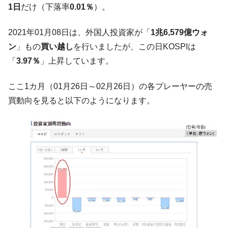
1日
だけ（下落率
0.01％
）。
韓国鉄鋼最大手『POSCO』ズブズブ沈む。
『Money1』
営業利益80.2％も減少
2021年01月08日は、外国人投資家が「
1兆6,579億ウォ
米国下院「韓国の公務員個人をターゲット
『Money1』
ン
」もの
買い越し
を行いましたが、この日KOSPIは
にぶん殴る法案」提出！⇒ クーパン問題は合衆国企業に対
「
3.97％
」上昇しています。
する差別。許してはおかぬ
韓国ボンクラ政策室長･金容範、株価暴落に
『Money1』
ここ1カ月（01月26日～02月26日）の各プレーヤーの売
他人事のような発言。
買動向を見ると以下のようになります。
韓国半導体『SKハイニックス』2026年2Qの
『Money1』
業績「史上最高益」当期純利益は前年同期比13.4倍に。
日本の誇る海洋資源調査船『白嶺』は先進技術の
Fact1
塊！
夏の甲子園、優勝校を最も多く輩出している都道
Fact1
府県とは？
今話題の「楽天ライオンズ」とは？
Fact1
奇跡の毛色「白毛馬」とは？
Fact1