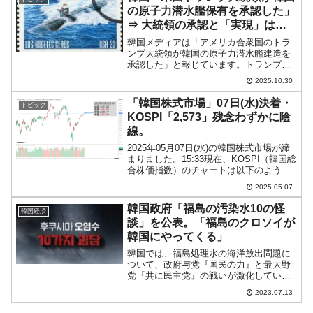
「2,8...
の原子力潜水艦保有を承認した」
⇒ 大統領の承認と「実現」は違
う。
韓国メディアは「アメリカ合衆国のトラ
ンプ大統領が韓国の原子力潜水艦建造を
承認した」と報じています。トランプ大
統領のSNS『トゥルーソーシャル』への
2025.10.30
投稿が騒動になっています。その投稿を
下掲します。South Korea will be bui...
「韓国株式市場」07日(水)決着・
トピック
KOSPI「2,573」残念わずかに陰
線。
2025年05月07日(水)の韓国株式市場が締
まりました。15:33現在、KOSPI（韓国総
合株価指数）のチャートは以下のように
なっています（チャートは
2025.05.07
『Investing.com』より引用）。ギャップ
アップで始まったのですが、残念ながわ
韓国政府「福島の汚染水10の怪
韓国経済
わ...
談」を公表。「福島のクロソイが
韓国にやってくる」
韓国では、福島処理水の海洋放出問題に
ついて、政府与党『国民の力』と最大野
党『共に民主党』の戦いが激化していま
す。次期総選挙、大統領候補の鍔迫り合
2023.07.13
いが絡んで政争はヒートアップする一
方。日本人からすれば「科学的事実すら