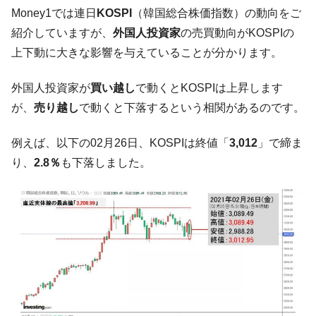
韓国「2026年07月の輸出入」絶好調。半導
『Money1』
Money1では連日
KOSPI
（韓国総合株価指数）の動向をご
体だけで410億ドル、輸出全体の41％もある
紹介していますが、
外国人投資家
の売買動向がKOSPIの
韓国･李在明「青年層の雇用状況が悪い。せ
『Money1』
上下動に大きな影響を与えていることが分かります。
や、若者に起業させよう」⇒ どんな雇用対策だソレ。
【韓国の外貨準備】2026年07月は4,279億ド
『Money1』
外国人投資家が
買い越し
で動くとKOSPIは上昇します
ル。外平債の発行「19.4億ドル」
が、
売り越し
で動くと下落するという相関があるのです。
韓国「ここは北朝鮮なのか。選管がサーバ
『Money1』
ーにウソのデータを入力したのは明白だ」
例えば、以下の02月26日、KOSPIは終値「
3,012
」で締ま
韓国･李在明さっそく不動産対策で浅薄な発
『Money1』
り、
2.8％
も下落しました。
言。
韓国は「中国と同じく」投資に不適格な国
『Money1』
だ。
『韓国銀行』が「金の保有量を増やしま
『Money1』
す」⇒「金を経由するドル入手」手段ではないのか？
韓国･外為取引量「1日当たり1,214.4億ド
『Money1』
ル」まで拡大 ⇒ 海外資金の動きに強く左右される状態
韓国･帰ってきた李在明。李在明を支持しな