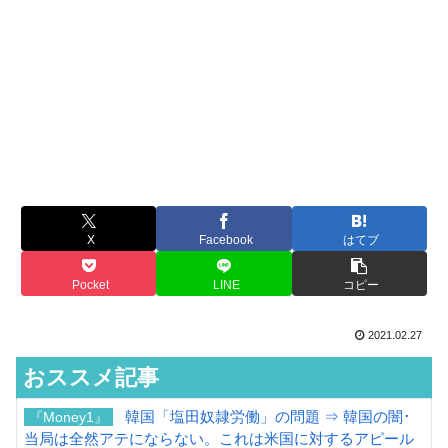
X
Facebook
はてブ
Pocket
LINE
コピー
2021.02.27
おススメ記事
韓国「塩田奴隷労働」の問題 ⇒ 韓国の闇･
『Money1』
当局は全然アテにならない。これは米国に対するアピール