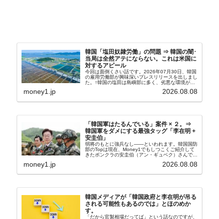
韓国「塩田奴隷労働」の問題 ⇒ 韓国の闇･
当局は全然アテにならない。これは米国に
対するアピール
今回は面倒くさい話です。2026年07月30日、韓国
の雇用労働部が興味深いプレスリリースを出しまし
た。↑韓国の塩田は島嶼部に多く、劣悪な環境が一
般に見られることが少ないため、事件の発覚を妨げ
money1.jp
2026.08.08
たといわれます（後述）。これは、いわゆる「塩田
奴隷...
「韓国軍はたるんでいる」案件 × ２。⇒
韓国軍をダメにする最強タッグ「李在明 +
安圭伯」
弱将のもとに強兵なし――といわれます。韓国国防
部のTopは現在、Money1でもしつこくご紹介して
きたボンクラの安圭伯（アン・ギュベク）さんで
す。↑経済的無知蒙昧な李在明（イ・ジェミョン）
money1.jp
2026.08.08
さんと「韓国初の文官上がり」の国防部長官安圭伯
（アン...
韓国メディアが「韓国政府と李在明が吊る
される可能性もあるのでは」とほのめか
す。
「だから官製相場だってば」という話なのですが、