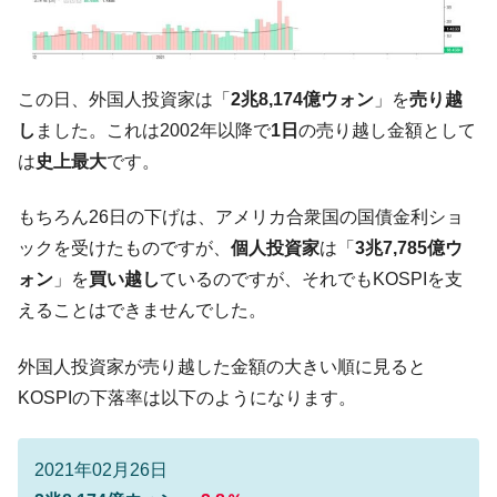
『Money1』
い「50.5％」に上昇
韓国大統領府ボンクラ政策室長が告発され
『Money1』
た ⇒ 国家が行った恐るべき株価操作であり、空前の国政壟
この日、外国人投資家は「
2兆8,174億ウォン
」を
売り越
断
し
ました。これは2002年以降で
1日
の売り越し金額として
韓国･警察職員が「丸刈りになって抗議活
『Money1』
は
史上最大
です。
動」
中国だけが鉄鋼輸出を異常増加させる ⇒ 中
『Money1』
もちろん26日の下げは、アメリカ合衆国の国債金利ショ
国の過剰生産が世界を蝕む。
ックを受けたものですが、
個人投資家
は「
3兆7,785億ウ
韓国製造業「半導体絶好調」のウラで他業
『Money1』
ォン
」を
買い越し
ているのですが、それでもKOSPIを支
種は全般的「不調」⇒ PSIが示す現況は決して良くない。
えることはできませんでした。
【米韓激突案件】韓国消費者院が『クーパ
『Money1』
ン』1人当たり賠償10万ウォンを認定 ⇒ 総額3兆7,000億
外国人投資家が売り越した金額の大きい順に見ると
韓国で猛暑。南東部では干ばつ
『Money1』
KOSPIの下落率は以下のようになります。
韓国型イージス搭載の次世代駆逐艦
『Money1』
「KDDX」1番艦、2032年竣工と公示
2021年02月26日
【対日本円】ウォン安が急進！ 日米の協調
『Money1』