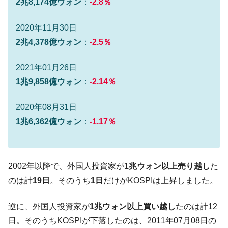
2兆8,174億ウォン
：
-2.8％
に韓国がいっちょがみしたのでは。
韓国政府『BYD』車への補助金を全廃 ⇒ 実
『Money1』
2020年11月30日
は韓国で『BYD』車は売れている。6カ月で対前年同期比
2兆4,378億ウォン
：
-2.5％
1.9倍！
在韓米国大使スティールが着韓！⇒ さっそ
『Money1』
2021年01月26日
く空港に詰めかけ「出て行け！」「極右勢力」のプラカー
1兆9,858億ウォン
：
-2.14％
ドを掲げる「在韓反米勢力」
韓国政府「2035年までに18.4GW規模のAIデ
『Money1』
2020年08月31日
ータセンター整備」⇒ だから無理だってば。
1兆6,362億ウォン
：
-1.17％
JPモルガン「韓国レバレッジETFの清算は
『Money1』
ほぼ終わった」
韓国『国民年金公団』株価暴落で200兆蒸
『Money1』
2002年以降で、外国人投資家が
1兆ウォン以上売り越し
た
発。
のは計
19日
。そのうち
1日
だけがKOSPIは上昇しました。
韓国政府「ニセＫ-ブランドを通報しようキ
『Money1』
ャンペーン」⇒ あの名物教授も登場！
逆に、外国人投資家が
1兆ウォン以上買い越し
たのは計12
韓国「橋が落ちました」⇒ 耐久性「なさす
『Money1』
日。そのうちKOSPIが下落したのは、2011年07月08日の
ぎ」では。