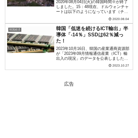
2020年08月04日(火)の韓国時間※が終了
しました。15：48現在、ドルウォンチャ
ートは以下のようになっています（チャ
ートは『Investing.com』より引用：以下
2020.08.04
同）。まただ。陽線に転換しました(笑)。
2ウォンほどですがウォン安進...
韓国「低迷を続けるICT輸出」半
韓国経済
導体「-14％」SSDは62％減っ
た！
2023年10月16日、韓国の産業通商資源部
が「2023年09月情報通信産業（ICT）輸
出入の現況」のデータを公表しました。
まず、以下がICT関連製品の輸出の推移で
2023.10.27
す。2023年09月輸出：180.6億ドル輸
入：107.6億ドル貿易収支（輸...
広告