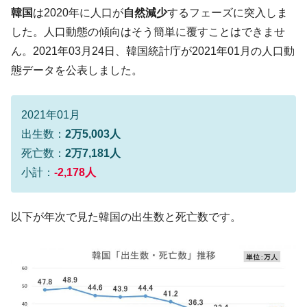
コアコアは上がった。
韓国
は2020年に人口が
自然減少
するフェーズに突入しま
韓国･猛暑でソウル市全域「猛暑重大警報」
『Money1』
した。人口動態の傾向はそう簡単に覆すことはできませ
発令。李在明「猛暑・干ばつ対処状況点検会議」
ん。2021年03月24日、韓国統計庁が2021年01月の人口動
【日本市場再挑戦中】韓国『現代自動車』
『Money1』
態データを公表しました。
07月販売台数は去年のほぼ半分「71台」しか売れなかっ
た。『起亜』は9台だけ
2021年01月
韓国「信用赦免を何回やっても、何回やっ
『Money1』
ても」⇒ 257万人赦免したのに60万人がまた延滞者に転
出生数：
2万5,003人
落！
死亡数：
2万7,181人
韓国K9専用砲弾･装薬自動供給装甲車両･珍
『Money1』
小計：
-2,178人
兵器「K10」が改良に乗り出す。
韓国「2026年07月の輸出入」絶好調。半導
『Money1』
以下が年次で見た韓国の出生数と死亡数です。
体だけで410億ドル、輸出全体の41％もある
韓国･李在明「青年層の雇用状況が悪い。せ
『Money1』
や、若者に起業させよう」⇒ どんな雇用対策だソレ。
【韓国の外貨準備】2026年07月は4,279億ド
『Money1』
ル。外平債の発行「19.4億ドル」