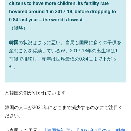
動」
citizens to have more children, its fertility rate
中国だけが鉄鋼輸出を異常増加させる ⇒ 中
『Money1』
hovered around 1 in 2017-18, before dropping to
国の過剰生産が世界を蝕む。
0.84 last year – the world’s lowest.
韓国製造業「半導体絶好調」のウラで他業
『Money1』
（後略）
種は全般的「不調」⇒ PSIが示す現況は決して良くない。
韓国
の状況はさらに悪い。当局も国民に多くの子供を
【米韓激突案件】韓国消費者院が『クーパ
『Money1』
ン』1人当たり賠償10万ウォンを認定 ⇒ 総額3兆7,000億
産むことを奨励しているが、2017-18年の出生率は1
前後で推移し、昨年は世界最低の0.84にまで下がっ
韓国で猛暑。南東部では干ばつ
『Money1』
た。
韓国型イージス搭載の次世代駆逐艦
『Money1』
「KDDX」1番艦、2032年竣工と公示
【対日本円】ウォン安が急進！ 日米の協調
『Money1』
に韓国がいっちょがみしたのでは。
と韓国の例が引かれています。
韓国政府『BYD』車への補助金を全廃 ⇒ 実
『Money1』
韓国の人口が2021年にどこまで減少するのかにご注目く
は韓国で『BYD』車は売れている。6カ月で対前年同期比
1.9倍！
ださい。
在韓米国大使スティールが着韓！⇒ さっそ
『Money1』
く空港に詰めかけ「出て行け！」「極右勢力」のプラカー
⇒参照・引用元：
『韓国統計庁』「2021年1月の人口動向