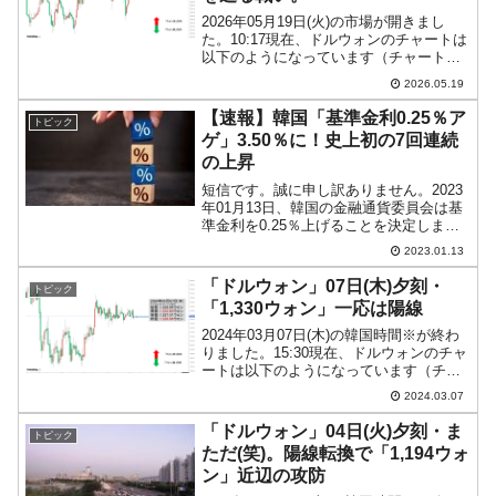
2026年05月19日(火)の市場が開きまし
た。10:17現在、ドルウォンのチャートは
以下のようになっています（チャートは
『Investing.com』より引用）。前日は陰
2026.05.19
線で締まりましたが、本日は現在のとこ
ろ陽線。「1ドル＝1,499ウォ...
【速報】韓国「基準金利0.25％ア
トピック
ゲ」3.50％に！史上初の7回連続
の上昇
短信です。誠に申し訳ありません。2023
年01月13日、韓国の金融通貨委員会は基
準金利を0.25％上げることを決定しまし
た。予定どおりですが、これで7回連続の
2023.01.13
金利上昇判断です。以下は、『韓国銀
行』が出したプレスリリースの全文で
「ドルウォン」07日(木)夕刻・
トピック
す。面倒くさい...
「1,330ウォン」一応は陽線
2024年03月07日(木)の韓国時間※が終わ
りました。15:30現在、ドルウォンのチャ
ートは以下のようになっています（チャ
ートは『Investing.com』より引用）。う
2024.03.07
っすらですが、現在のところ陽線。「1ド
ル＝1,330ウォン」近辺の...
「ドルウォン」04日(火)夕刻・ま
トピック
ただ(笑)。陽線転換で「1,194ウォ
ン」近辺の攻防