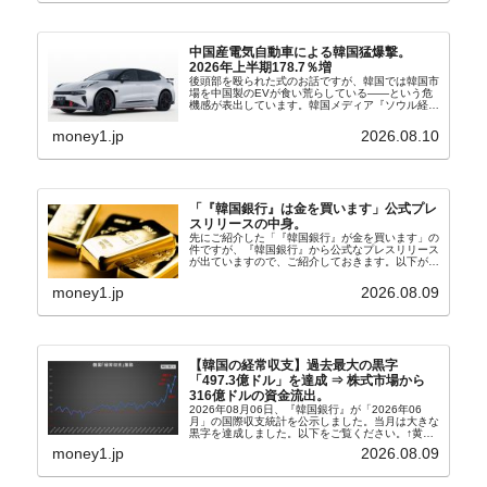
中国産電気自動車による韓国猛爆撃。
2026年上半期178.7％増
後頭部を殴られた式のお話ですが、韓国では韓国市
場を中国製のEVが食い荒らしている――という危
機感が表出しています。韓国メディア『ソウル経
済』の記事から一部を以下に引きます。記事タイト
ルは「中国EVの大攻勢…東風もプジョーと手を組
money1.jp
2026.08.10
み韓国進出」...
「『韓国銀行』は金を買います」公式プレ
スリリースの中身。
先にご紹介した「『韓国銀行』が金を買います」の
件ですが、『韓国銀行』から公式なプレスリリース
が出ていますので、ご紹介しておきます。以下が全
文和訳です。表題：韓国銀行、国内生産金の買い入
れ協力体制を構築□『韓国銀行』は、国内生産金の
money1.jp
2026.08.09
買い入れに...
【韓国の経常収支】過去最大の黒字
「497.3億ドル」を達成 ⇒ 株式市場から
316億ドルの資金流出。
2026年08月06日、『韓国銀行』が「2026年06
月」の国際収支統計を公示しました。当月は大きな
黒字を達成しました。以下をご覧ください。↑黄色
の傾向ペンでフォーカスしているのが2026年06月
money1.jp
2026.08.09
の経常収支です。2026年06月貿易収支：4...