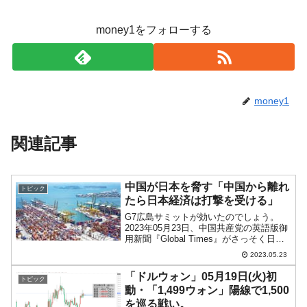
money1をフォローする
money1
関連記事
中国が日本を脅す「中国から離れ
トピック
たら日本経済は打撃を受ける」
G7広島サミットが効いたのでしょう。
2023年05月23日、中国共産党の英語版御
用新聞『Global Times』がさっそく日本
を脅迫する記事を出しています。以下に
2023.05.23
記事の一部を引用します。広島サミット
でG7諸国が中国に対して「デカップリン
「ドルウォン」05月19日(火)初
トピック
グ...
動・「1,499ウォン」陽線で1,500
を巡る戦い。