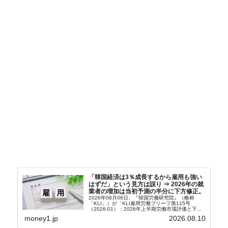
「韓国経済は3％成長するから雇用も強い
はずだ」という見方は誤り ⇒ 2026年の就
業者の増加は当初予測の半分に下方修正。
2026年08月06日、『韓国労働研究院』（略称
「KLI」）が「KLI雇用労働ブリーフ第115号
（2026-01）：2026年上半期労働市場評価と下半
期労働市場展望」を公表しました。Money1でも何
money1.jp
2026.08.10
度もご紹介していますが、政府が何よりも大...