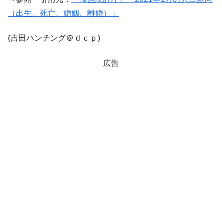
ドを掲げる「在韓反米勢力」
（出生、死亡、婚姻、離婚）」
韓国政府「2035年までに18.4GW規模のAIデ
『Money1』
ータセンター整備」⇒ だから無理だってば。
(吉田ハンチング＠ｄｃｐ)
JPモルガン「韓国レバレッジETFの清算は
『Money1』
広告
ほぼ終わった」
韓国『国民年金公団』株価暴落で200兆蒸
『Money1』
発。
韓国政府「ニセＫ-ブランドを通報しようキ
『Money1』
ャンペーン」⇒ あの名物教授も登場！
日本の誇る海洋資源調査船『白嶺』は先進技術の
Fact1
塊！
夏の甲子園、優勝校を最も多く輩出している都道
Fact1
府県とは？
今話題の「楽天ライオンズ」とは？
Fact1
奇跡の毛色「白毛馬」とは？
Fact1