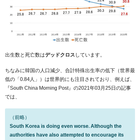
韓国「ここは北朝鮮なのか。選管がサーバ
『Money1』
ーにウソのデータを入力したのは明白だ」
韓国･李在明さっそく不動産対策で浅薄な発
『Money1』
言。
韓国は「中国と同じく」投資に不適格な国
『Money1』
だ。
出生数と死亡数は
デッドクロス
しています。
『韓国銀行』が「金の保有量を増やしま
『Money1』
す」⇒「金を経由するドル入手」手段ではないのか？
ちなみに韓国の人口減少、合計特殊出生率の低下（世界最
韓国･外為取引量「1日当たり1,214.4億ド
『Money1』
低の「0.84人」）は世界的にも注目されており、例えば、
ル」まで拡大 ⇒ 海外資金の動きに強く左右される状態
『South China Morning Post』の2021年03月25日の記事
韓国･帰ってきた李在明。李在明を支持しな
『Money1』
では、
い「50.5％」に上昇
韓国大統領府ボンクラ政策室長が告発され
『Money1』
た ⇒ 国家が行った恐るべき株価操作であり、空前の国政壟
（前略）
断
South Korea is doing even worse. Although the
韓国･警察職員が「丸刈りになって抗議活
『Money1』
authorities have also attempted to encourage its