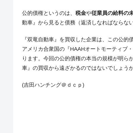
夏の甲子園、優勝校を最も多く輩出している
Fact1
公的債権というのは、
税金
や
従業員の給料の
今話題の「楽天ライオンズ」とは？
Fact1
動車』から見ると債務（返済しなればならな
奇跡の毛色「白毛馬」とは？
Fact1
『双竜自動車』を買収した企業は、この公的
全て勝つといくら？ 競馬GI競走で勝利騎手
Fact1
アメリカ合衆国の『HAAHオートモーティブ
平成仮面ライダーの意外すぎるモチーフとは
Fact1
ります。今回の公的債権の本当の規模が明ら
発表から2日で大崩壊、鳴かず飛ばずに終わ
Fact1
車』の買収から遠ざかるのではないでしょう
日本人マスターズ挑戦の歴史。松山以前に最
Fact1
(吉田ハンチング＠ｄｃｐ)
甲子園通算本塁打、最多の清原に次いで多く
Fact1
セレクトセールの高額取引馬が稼いだ金額と
Fact1