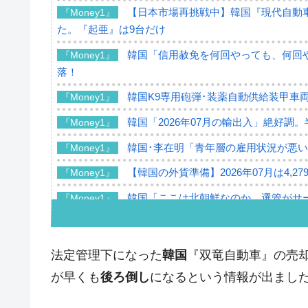
【日本市場再挑戦中】韓国『現代自動車
『Money1』
た。『起亜』は9台だけ
韓国「信用赦免を何回やっても、何回や
『Money1』
落！
韓国K9専用砲弾･装薬自動供給装甲車両
『Money1』
韓国「2026年07月の輸出入」絶好調
『Money1』
韓国･李在明「青年層の雇用状況が悪い
『Money1』
【韓国の外貨準備】2026年07月は4,2
『Money1』
韓国「ここは北朝鮮なのか。選管がサ
『Money1』
韓国･李在明さっそく不動産対策で浅
『Money1』
韓国は「中国と同じく」投資に不適格
『Money1』
法定管理下になった
韓国
『双竜自動車』の売
『韓国銀行』が「金の保有量を増やし
『Money1』
が早くも
後ろ倒し
になるという情報が出まし
韓国･外為取引量「1日当たり1,214.
『Money1』