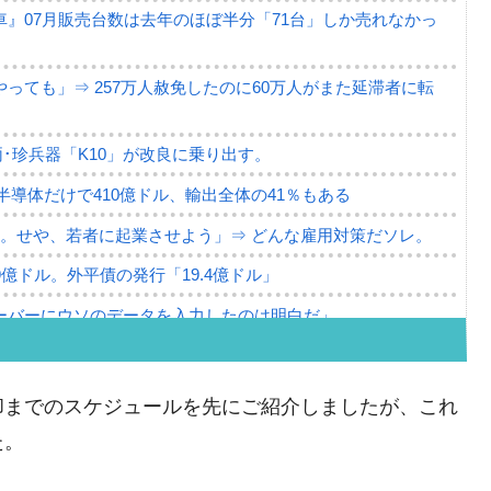
』07月販売台数は去年のほぼ半分「71台」しか売れなかっ
っても」⇒ 257万人赦免したのに60万人がまた延滞者に転
･珍兵器「K10」が改良に乗り出す。
。半導体だけで410億ドル、輸出全体の41％もある
。せや、若者に起業させよう」⇒ どんな雇用対策だソレ。
79億ドル。外平債の発行「19.4億ドル」
ーバーにウソのデータを入力したのは明白だ」
薄な発言。
な国だ。
却までのスケジュールを先にご紹介しましたが、これ
ます」⇒「金を経由するドル入手」手段ではないのか？
た。
4億ドル」まで拡大 ⇒ 海外資金の動きに強く左右される状態