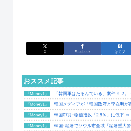
X
Facebook
はてブ
おススメ記事
「韓国軍はたるんでいる」案件 × ２。
『Money1』
韓国メディアが「韓国政府と李在明が
『Money1』
韓国07月･物価指数「2.8％」に低下 
『Money1』
韓国･猛暑でソウル市全域「猛暑重大
『Money1』