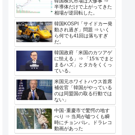
韓国株式市場は大惨事 ⇒
半導体だけで上がってきた
相場が逆回転した。
韓国KOSPI「サイドカー発
動され過ぎ」問題 ⇒ いく
ら何でも41回は落ちすぎ
だ。
韓国政府「米国のカツアゲ
に怯える」⇒ 「15％でまと
まるハズ」とタカをくくっ
ている。
米国元ホワイトハウス首席
補佐官「韓国がやっている
のは同盟国の取る行動では
ない」
中国･重慶市で驚愕の地す
べり ⇒ 当局が嘘つくも瞬
時にチョンバレ。ドラレコ
動画があった