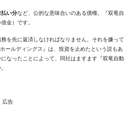
都道府県とは？
未払い分
など、公的な意味合いのある債権。『双竜自
い借金）です。
債務を先に返済しなければなりません。それを嫌って
がもらえる賞金とは？
・ホールディングス』は、投資を止めたという説もあ
？
かになったことによって、同社はますます『双竜自動
りそうなスーパーリーグとは？
か。
高位だった選手とは？
打っている意外な選手とは？
は？
広告