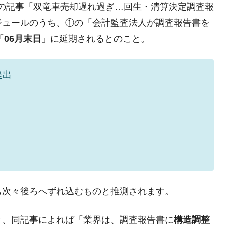
1日の記事「双竜車売却遅れ過ぎ…回生・清算決定調査報
ない「50.5％」に上昇
ジュールのうち、①の「会計監査法人が調査報告書を
れた ⇒ 国家が行った恐るべき株価操作であり、空前の国政
「
06月末日
」に延期されるとのこと。
議活動」
提出
⇒ 中国の過剰生産が世界を蝕む。
業種は全般的「不調」⇒ PSIが示す現況は決して良くない。
ン』1人当たり賠償10万ウォンを認定 ⇒ 総額3兆7,000億
DX」1番艦、2032年竣工と公示
の協調に韓国がいっちょがみしたのでは。
⇒ 実は韓国で『BYD』車は売れている。6カ月で対前年同期比
も次々後ろへずれ込むものと推測されます。
と、同記事によれば「業界は、調査報告書に
構造調整
さっそく空港に詰めかけ「出て行け！」「極右勢力」のプラカー