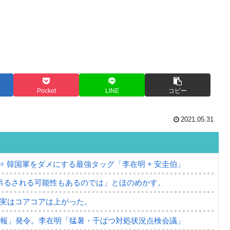
Pocket
LINE
コピー
2021.05.31
⇒ 韓国軍をダメにする最強タッグ「李在明 + 安圭伯」
吊るされる可能性もあるのでは」とほのめかす。
⇒ 実はコアコアは上がった。
警報」発令。李在明「猛暑・干ばつ対処状況点検会議」