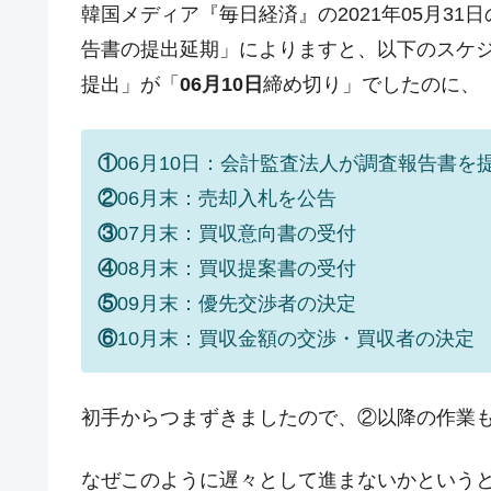
韓国メディア『毎日経済』の2021年05月3
韓国･帰ってきた李在明。李在明を支持し
『Money1』
告書の提出延期」によりますと、以下のスケ
韓国大統領府ボンクラ政策室長が告発さ
『Money1』
提出」が「
06月10日
締め切り」でしたのに、
壟断
韓国･警察職員が「丸刈りになって抗
『Money1』
①
06月10日：会計監査法人が調査報告書を
中国だけが鉄鋼輸出を異常増加させる 
『Money1』
②
06月末：売却入札を公告
韓国製造業「半導体絶好調」のウラで他
『Money1』
③
07月末：買収意向書の受付
【米韓激突案件】韓国消費者院が『クーパ
『Money1』
④
08月末：買収提案書の受付
韓国で猛暑。南東部では干ばつ
『Money1』
⑤
09月末：優先交渉者の決定
韓国型イージス搭載の次世代駆逐艦「KD
『Money1』
⑥
10月末：買収金額の交渉・買収者の決定
【対日本円】ウォン安が急進！ 日米
『Money1』
韓国政府『BYD』車への補助金を全廃 
『Money1』
初手からつまずきましたので、②以降の作業
1.9倍！
なぜこのように遅々として進まないかという
在韓米国大使スティールが着韓！⇒ 
『Money1』