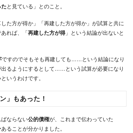
った
と見ている」とのこと。
模のAIデータセンター整備」⇒ だから無理だってば。
算した方が得か」「再建した方が得か」が試算と共に
清算はほぼ終わった」
であれば、「
再建した方が得
」という結論が出ないと
兆蒸発。
うキャンペーン」⇒ あの名物教授も登場！
さすぎ」では。
字
ですのでそもそも再建しても……という結論になり
が出るようにするとして……という試算が必要になり
む。営業利益80.2％も減少
いというわけです。
ットにぶん殴る法案」提出！⇒ クーパン問題は合衆国企業に対
ォン」もあった！
暴落に他人事のような発言。
年2Qの業績「史上最高益」当期純利益は前年同期比13.4倍に。
ればならない
公的債権
が、これまで伝わっていた
危機 ⇒ 10.7兆では損が出るからできない。
ン
あることが分かりました。
術の塊！