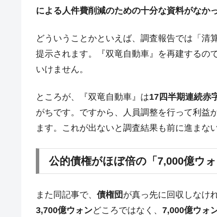
ドを掲げる「在韓反米勢力」
による人件費削減のための十分な資料がなか
韓国政府「2035年までに18.4GW規
『Money1』
どういうことかといえば、調査報告では「清
JPモルガン「韓国レバレッジETFの
『Money1』
提示されます。『双竜自動車』を再建するの
韓国『国民年金公団』株価暴落で200
『Money1』
いけません。
韓国政府「ニセＫ-ブランドを通報しよ
『Money1』
韓国「橋が落ちました」⇒ 耐久性「な
ところが、『双竜自動車』は
17四半期連続赤
『Money1』
がちです。ですから、人員調整を行って利益
韓国鉄鋼最大手『POSCO』ズブズブ沈
『Money1』
ます。これが出ないと調査結果も前に進まな
米国下院「韓国の公務員個人をターゲ
『Money1』
する差別。許してはおかぬ
公的債権がほぼ倍の「7,000億ウ
韓国ボンクラ政策室長･金容範、株価
『Money1』
韓国半導体『SKハイニックス』2026
『Money1』
また同記事で、
債権団
が真っ先に回収しなけ
韓国･加徳島新国際空港「またも暗礁」の
『Money1』
3,700億ウォン
どころではなく、
7,000億ウォ
日本の誇る海洋資源調査船『白嶺』は先進技
Fact1