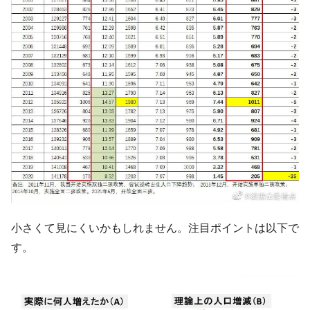
『Money1』
す」⇒「金を経由するドル入手」手段ではないのか？
韓国･外為取引量「1日当たり1,214.4億ド
『Money1』
ル」まで拡大 ⇒ 海外資金の動きに強く左右される状態
韓国･帰ってきた李在明。李在明を支持しな
『Money1』
い「50.5％」に上昇
韓国大統領府ボンクラ政策室長が告発され
『Money1』
た ⇒ 国家が行った恐るべき株価操作であり、空前の国政壟
断
韓国･警察職員が「丸刈りになって抗議活
『Money1』
動」
中国だけが鉄鋼輸出を異常増加させる ⇒ 中
『Money1』
国の過剰生産が世界を蝕む。
小さくて見にくいかもしれません。注目ポイントは以下で
韓国製造業「半導体絶好調」のウラで他業
『Money1』
す。
種は全般的「不調」⇒ PSIが示す現況は決して良くない。
【米韓激突案件】韓国消費者院が『クーパ
『Money1』
ン』1人当たり賠償10万ウォンを認定 ⇒ 総額3兆7,000億