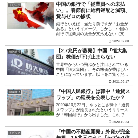
離陸に立ち会われ、Facebookのペ...
中国の銀行で「従業員への未払
トピック
い」。春節前に給料遅配と減額、
賞与ゼロの惨状
銀行といえば、当たり前ですが「お金が
ある」というイメージ。しかし、中国の
銀行で従業員の賃金が支払えない（支払
わない）という事態になっている――と
2024.02.08
いう情報が流れ、微博（Weibo）上で炎
上しています。2024年02月06日、「广州
【2.7兆円が蒸発】中国『恒大集
韓国経済
银行欠薪」「...
団』株価が下げ止まらない
世界中からいつ飛ぶかと注目されている
中国『恒大集団』。その株価が香ばしい
ことになっています。以下をご覧くださ
い（チャートは『Investing.com』より引
2021.09.17
用：日足）。見事に「なんだこりゃ」と
いう右肩下がりのチャートになってお
『中国人民銀行』は韓中「通貨ス
韓国経済
り、全然下げ...
ワップ」の延長を公表したか？
2020年10月22日、やっとこさ韓中「通貨
スワップ」が延長されたというリリース
が『韓国銀行』から出ました。これで
2017年には延長契約がなされたことが確
2020.10.23
認できたわけです。しかし、一方の当事
者である『中国人民銀行』はこの契約延
「中国の不動産開発」外資が完全
トピック
長についてリリ...
無視。1.5兆元のうち「わずか1億