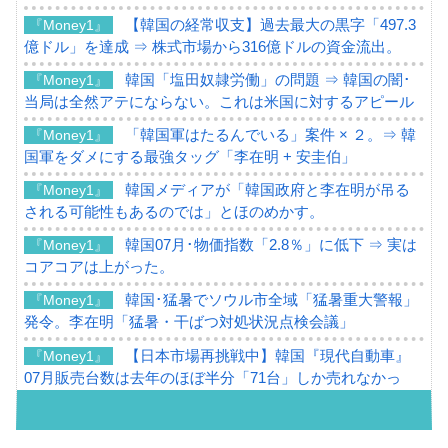
【韓国の経常収支】過去最大の黒字「497.3
『Money1』
億ドル」を達成 ⇒ 株式市場から316億ドルの資金流出。
韓国「塩田奴隷労働」の問題 ⇒ 韓国の闇･
『Money1』
当局は全然アテにならない。これは米国に対するアピール
「韓国軍はたるんでいる」案件 × ２。⇒ 韓
『Money1』
国軍をダメにする最強タッグ「李在明 + 安圭伯」
韓国メディアが「韓国政府と李在明が吊る
『Money1』
される可能性もあるのでは」とほのめかす。
韓国07月･物価指数「2.8％」に低下 ⇒ 実は
『Money1』
コアコアは上がった。
韓国･猛暑でソウル市全域「猛暑重大警報」
『Money1』
発令。李在明「猛暑・干ばつ対処状況点検会議」
【日本市場再挑戦中】韓国『現代自動車』
『Money1』
07月販売台数は去年のほぼ半分「71台」しか売れなかっ
た。『起亜』は9台だけ
韓国「信用赦免を何回やっても、何回やっ
『Money1』