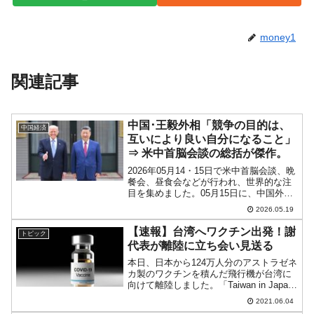
money1
関連記事
中国･王毅外相「競争の目的は、
中国経済
互いにより良い自分になること」
⇒ 米中首脳会談の総括が傑作。
2026年05月14・15日で米中首脳会談、晩
餐会、昼食会などが行われ、世界的な注
目を集めました。05月15日に、中国外交
部が「王毅がメディアに対し、米中首脳
2026.05.19
会談の状況と共通認識を紹介」というプ
レスリリースを出しています。外交部の
【速報】台湾へワクチン出発！謝
トピック
部長（外務...
代表が離陸に立ち会い見送る
本日、日本から124万人分のアストラゼネ
カ製のワクチンを積んだ飛行機が台湾に
向けて離陸しました。「Taiwan in Japan
台北駐日経済文化代表処」の謝長廷駐日
2021.06.04
代表は、ワクチンの積み込み、飛行機の