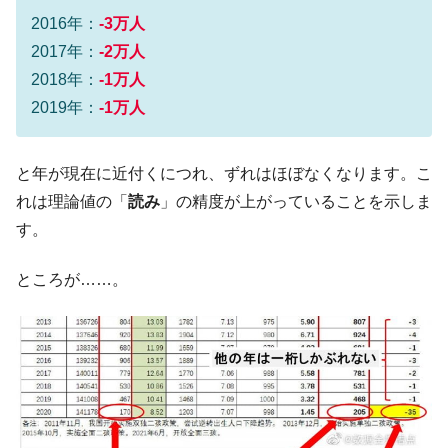
2016年：
-3万人
韓国政府「ニセＫ-ブランドを通報しようキ
『Money1』
2017年：
-2万人
ャンペーン」⇒ あの名物教授も登場！
2018年：
-1万人
韓国「橋が落ちました」⇒ 耐久性「なさす
『Money1』
2019年：
-1万人
ぎ」では。
韓国鉄鋼最大手『POSCO』ズブズブ沈む。
『Money1』
営業利益80.2％も減少
と年が現在に近付くにつれ、ずれはほぼなくなります。こ
米国下院「韓国の公務員個人をターゲット
『Money1』
れは理論値の「
読み
」の精度が上がっていることを示しま
にぶん殴る法案」提出！⇒ クーパン問題は合衆国企業に対
す。
する差別。許してはおかぬ
日本の誇る海洋資源調査船『白嶺』は先進技術の
Fact1
ところが……。
塊！
夏の甲子園、優勝校を最も多く輩出している都道
Fact1
府県とは？
今話題の「楽天ライオンズ」とは？
Fact1
奇跡の毛色「白毛馬」とは？
Fact1