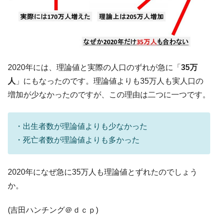
全て勝つといくら？ 競馬GI競走で勝利騎手がもら
Fact1
える賞金とは？
平成仮面ライダーの意外すぎるモチーフとは？
Fact1
発表から2日で大崩壊、鳴かず飛ばずに終わりそう
Fact1
なスーパーリーグとは？
2020年には、理論値と実際の人口のずれが急に「
35万
日本人マスターズ挑戦の歴史。松山以前に最高位
Fact1
人
」にもなったのです。理論値よりも35万人も実人口の
だった選手とは？
増加が少なかったのですが、この理由は二つに一つです。
甲子園通算本塁打、最多の清原に次いで多く打っ
Fact1
ている意外な選手とは？
セレクトセールの高額取引馬が稼いだ金額とは？
Fact1
・出生者数が理論値よりも少なかった
・死亡者数が理論値よりも多かった
2020年になぜ急に35万人も理論値とずれたのでしょう
か。
(吉田ハンチング＠ｄｃｐ)