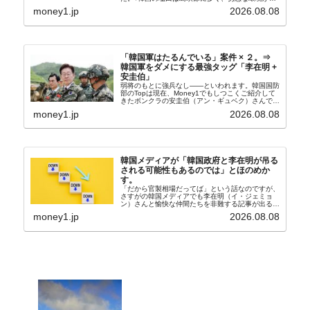
般に見られることが少ないため、事件の発覚を妨げ
money1.jp
2026.08.08
たといわれます（後述）。これは、いわゆる「塩田
奴隷...
「韓国軍はたるんでいる」案件 × ２。⇒
韓国軍をダメにする最強タッグ「李在明 +
安圭伯」
弱将のもとに強兵なし――といわれます。韓国国防
部のTopは現在、Money1でもしつこくご紹介して
きたボンクラの安圭伯（アン・ギュベク）さんで
す。↑経済的無知蒙昧な李在明（イ・ジェミョン）
money1.jp
2026.08.08
さんと「韓国初の文官上がり」の国防部長官安圭伯
（アン...
韓国メディアが「韓国政府と李在明が吊る
される可能性もあるのでは」とほのめか
す。
「だから官製相場だってば」という話なのですが、
さすがの韓国メディアでも李在明（イ・ジェミョ
ン）さんと愉快な仲間たちを非難する記事が出るよ
うになっています。もちろん株価の暴落についてで
money1.jp
2026.08.08
『朝鮮日報』に面白い記事が出ています。「東西南
北」というコ...