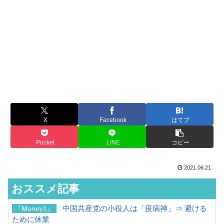
X
Facebook
はてブ
Pocket
LINE
コピー
2021.06.21
おススメ記事
中国共産党の小役人は「疫病神」⇒ 避ける
『Money1』
ために休業