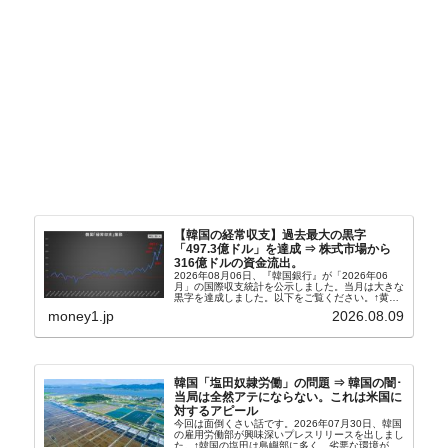
【韓国の経常収支】過去最大の黒字
「497.3億ドル」を達成 ⇒ 株式市場から
316億ドルの資金流出。
2026年08月06日、『韓国銀行』が「2026年06
月」の国際収支統計を公示しました。当月は大きな
黒字を達成しました。以下をご覧ください。↑黄色
の傾向ペンでフォーカスしているのが2026年06月
money1.jp
2026.08.09
の経常収支です。2026年06月貿易収支：4...
韓国「塩田奴隷労働」の問題 ⇒ 韓国の闇･
当局は全然アテにならない。これは米国に
対するアピール
今回は面倒くさい話です。2026年07月30日、韓国
の雇用労働部が興味深いプレスリリースを出しまし
た。↑韓国の塩田は島嶼部に多く、劣悪な環境が一