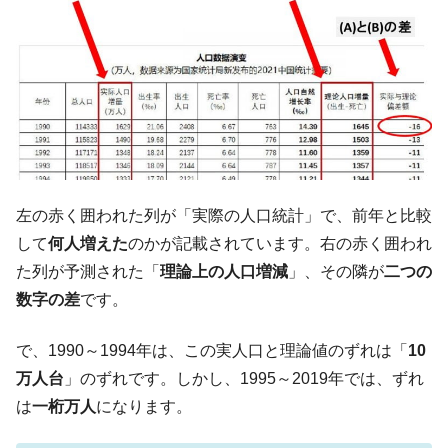
韓国で猛暑。南東部では干ばつ
『Money1』
韓国型イージス搭載の次世代駆逐艦
『Money1』
「KDDX」1番艦、2032年竣工と公示
【対日本円】ウォン安が急進！ 日米の協調
『Money1』
に韓国がいっちょがみしたのでは。
韓国政府『BYD』車への補助金を全廃 ⇒ 実
『Money1』
は韓国で『BYD』車は売れている。6カ月で対前年同期比
1.9倍！
左の赤く囲われた列が「実際の人口統計」で、前年と比較
在韓米国大使スティールが着韓！⇒ さっそ
『Money1』
して
何人増えた
のかが記載されています。右の赤く囲われ
く空港に詰めかけ「出て行け！」「極右勢力」のプラカー
た列が予測された「
理論上の人口増減
」、その隣が
二つの
ドを掲げる「在韓反米勢力」
数字の差
です。
韓国政府「2035年までに18.4GW規模のAIデ
『Money1』
ータセンター整備」⇒ だから無理だってば。
で、1990～1994年は、この実人口と理論値のずれは「
10
JPモルガン「韓国レバレッジETFの清算は
『Money1』
万人台
」のずれです。しかし、1995～2019年では、ずれ
ほぼ終わった」
は
一桁万人
になります。
韓国『国民年金公団』株価暴落で200兆蒸
『Money1』
発。