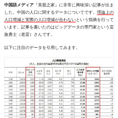
ても」⇒ 257万人赦免したのに60万人がまた延滞者に転
中国語メディア
『美股之家』に非常に興味深い記事が出ま
落！
した。中国の人口に関するデータについてです。
理論上の
韓国K9専用砲弾･装薬自動供給装甲車両･珍
『Money1』
人口増減と実際の人口増減が合わない
という指摘を行って
兵器「K10」が改良に乗り出す。
います。記事を書いたのはビッグデータの専門家という蛮
韓国「2026年07月の輸出入」絶好調。半導
『Money1』
族勇士（老蛮）さんです。
体だけで410億ドル、輸出全体の41％もある
韓国･李在明「青年層の雇用状況が悪い。せ
『Money1』
以下に注目のデータを引用してみます。
や、若者に起業させよう」⇒ どんな雇用対策だソレ。
【韓国の外貨準備】2026年07月は4,279億ド
『Money1』
ル。外平債の発行「19.4億ドル」
韓国「ここは北朝鮮なのか。選管がサーバ
『Money1』
ーにウソのデータを入力したのは明白だ」
韓国･李在明さっそく不動産対策で浅薄な発
『Money1』
言。
韓国は「中国と同じく」投資に不適格な国
『Money1』
だ。
『韓国銀行』が「金の保有量を増やしま