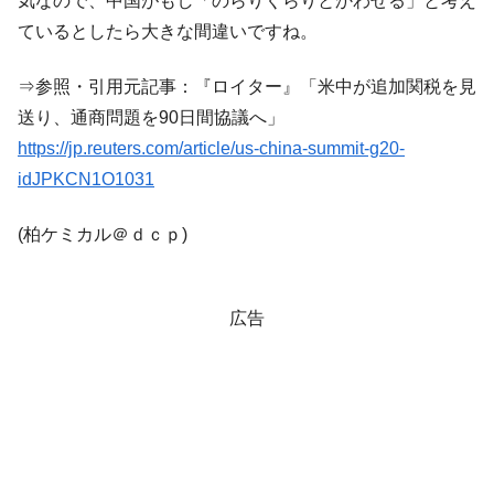
気なので、中国がもし「のらりくらりとかわせる」と考え
断
ているとしたら大きな間違いですね。
韓国･警察職員が「丸刈りになって抗議活
『Money1』
動」
⇒参照・引用元記事：『ロイター』「米中が追加関税を見
中国だけが鉄鋼輸出を異常増加させる ⇒ 中
『Money1』
送り、通商問題を90日間協議へ」
国の過剰生産が世界を蝕む。
https://jp.reuters.com/article/us-china-summit-g20-
韓国製造業「半導体絶好調」のウラで他業
『Money1』
idJPKCN1O1031
種は全般的「不調」⇒ PSIが示す現況は決して良くない。
【米韓激突案件】韓国消費者院が『クーパ
『Money1』
(柏ケミカル＠ｄｃｐ)
ン』1人当たり賠償10万ウォンを認定 ⇒ 総額3兆7,000億
韓国で猛暑。南東部では干ばつ
『Money1』
広告
韓国型イージス搭載の次世代駆逐艦
『Money1』
「KDDX」1番艦、2032年竣工と公示
【対日本円】ウォン安が急進！ 日米の協調
『Money1』
に韓国がいっちょがみしたのでは。
韓国政府『BYD』車への補助金を全廃 ⇒ 実
『Money1』
は韓国で『BYD』車は売れている。6カ月で対前年同期比
1.9倍！