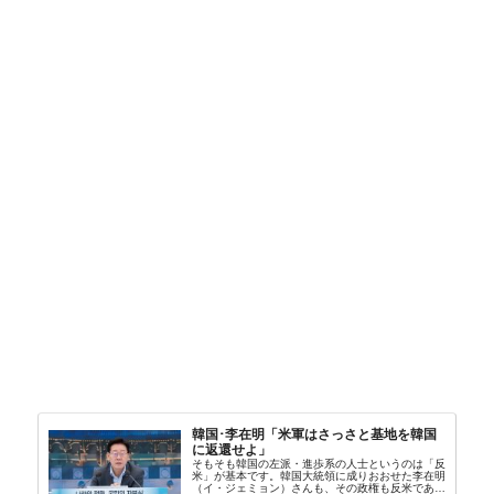
韓国･李在明「米軍はさっさと基地を韓国
に返還せよ」
そもそも韓国の左派・進歩系の人士というのは「反
米」が基本です。韓国大統領に成りおおせた李在明
（イ・ジェミョン）さんも、その政権も反米であ