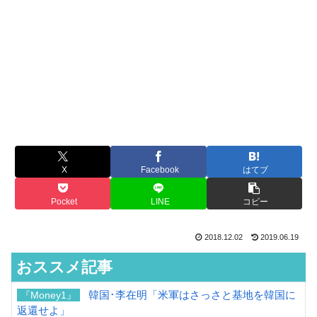
X
Facebook
はてブ
Pocket
LINE
コピー
2018.12.02
2019.06.19
おススメ記事
韓国･李在明「米軍はさっさと基地を韓国に
『Money1』
返還せよ」