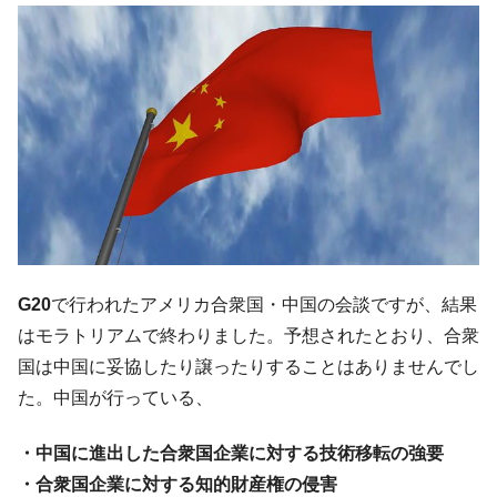
される可能性もあるのでは」とほのめかす。
韓国07月･物価指数「2.8％」に低下 ⇒ 実は
『Money1』
コアコアは上がった。
韓国･猛暑でソウル市全域「猛暑重大警報」
『Money1』
発令。李在明「猛暑・干ばつ対処状況点検会議」
【日本市場再挑戦中】韓国『現代自動車』
『Money1』
07月販売台数は去年のほぼ半分「71台」しか売れなかっ
た。『起亜』は9台だけ
韓国「信用赦免を何回やっても、何回やっ
『Money1』
ても」⇒ 257万人赦免したのに60万人がまた延滞者に転
落！
G20
で行われたアメリカ合衆国・中国の会談ですが、結果
はモラトリアムで終わりました。予想されたとおり、合衆
韓国K9専用砲弾･装薬自動供給装甲車両･珍
『Money1』
兵器「K10」が改良に乗り出す。
国は中国に妥協したり譲ったりすることはありませんでし
た。中国が行っている、
韓国「2026年07月の輸出入」絶好調。半導
『Money1』
体だけで410億ドル、輸出全体の41％もある
・中国に進出した合衆国企業に対する技術移転の強要
韓国･李在明「青年層の雇用状況が悪い。せ
『Money1』
や、若者に起業させよう」⇒ どんな雇用対策だソレ。
・合衆国企業に対する知的財産権の侵害