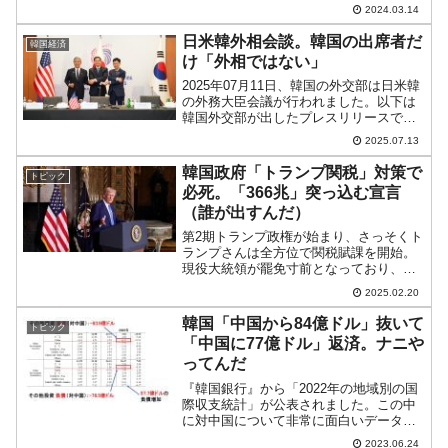
代）が閉幕しました。中南海の新華門前
2024.03.14
にカチコミ事件があったようですが（だ
だし詳細不明）、12日から中国も平常運
日米韓外相会談。韓国の出席者だ
韓国経済
転に戻り、さっ...
け「外相ではない」
2025年07月11日、韓国の外交部は日米韓
の外務大臣会議が行われました。以下は
韓国外交部が出したプレスリリースで
す。東南アジア諸国連合（ASEAN）関連
2025.07.13
の外相会議に出席するためマレーシアを
訪問中のパク・ユンジュ外交部第1次官
韓国政府「トランプ関税」対策で
トピック
は、07月11...
必死。「366兆」突っ込む宣言
（誰が出すんだ）
第2期トランプ政権が始まり、さっそくト
ランプさんは全方位で関税賦課を開始。
現役大統領が罷免寸前となっており、ト
ランプ政権に取り付く島がほとんどない
2025.02.20
韓国は本当に「どうしていいのや
ら……」な状況に陥っています。2025年
韓国「中国から84億ドル」抜いて
トピック
02月18日、産業通商資...
「中国に77億ドル」返済。ナニや
ってんだ
『韓国銀行』から「2022年の地域別の国
際収支統計」が公表されました。この中
に対中国について非常に面白いデータが
ありますのでご紹介します。先の記事で
2023.06.24