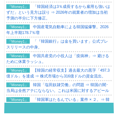
「韓国経済は3％成長するから雇用も強いは
『Money1』
ずだ」という見方は誤り ⇒ 2026年の就業者の増加は当初
予測の半分に下方修正。
中国産電気自動車による韓国猛爆撃。2026
『Money1』
年上半期178.7％増
「『韓国銀行』は金を買います」公式プレ
『Money1』
スリリースの中身。
中国共産党の小役人は「疫病神」⇒ 避ける
『Money1』
ために休業ラッシュ。
【韓国の経常収支】過去最大の黒字「497.3
『Money1』
億ドル」を達成 ⇒ 株式市場から316億ドルの資金流出。
韓国「塩田奴隷労働」の問題 ⇒ 韓国の闇･
『Money1』
当局は全然アテにならない。これは米国に対するアピール
「韓国軍はたるんでいる」案件 × ２。⇒ 韓
『Money1』
国軍をダメにする最強タッグ「李在明 + 安圭伯」
韓国メディアが「韓国政府と李在明が吊る
『Money1』