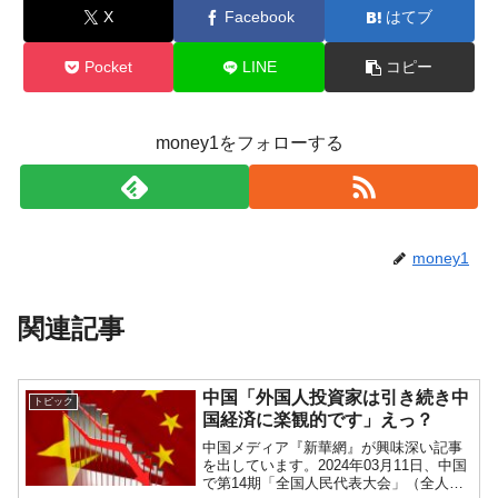
全て勝つといくら？ 競馬GI競走で勝利騎手がもら
Fact1
X
Facebook
はてブ
える賞金とは？
平成仮面ライダーの意外すぎるモチーフとは？
Fact1
Pocket
LINE
コピー
発表から2日で大崩壊、鳴かず飛ばずに終わりそう
Fact1
なスーパーリーグとは？
money1をフォローする
日本人マスターズ挑戦の歴史。松山以前に最高位
Fact1
だった選手とは？
甲子園通算本塁打、最多の清原に次いで多く打っ
Fact1
ている意外な選手とは？
money1
セレクトセールの高額取引馬が稼いだ金額とは？
Fact1
関連記事
中国「外国人投資家は引き続き中
トピック
国経済に楽観的です」えっ？
中国メディア『新華網』が興味深い記事
を出しています。2024年03月11日、中国
で第14期「全国人民代表大会」（全人