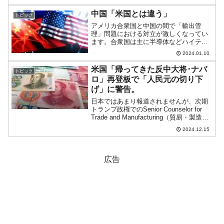
は経常収支（Current Account）をご紹介
しましたが、今度は「金融収支」
中国「米国とは違う」
トピック
（Fina...
アメリカ合衆国と中国の間で「輸出管
理」問題における対立が激しくなってい
ます。合衆国は主に半導体などハイテク
関連分野について中国を封じ込めようと
2024.01.10
し、中国側は対抗して資源輸出を絞って
います。中国は、合衆国が自由貿易の枠
米国「帰ってきた反中大将･ナバ
トピック
組みを崩そうとしていると非...
ロ」再登板で「人民元の切り下
げ」に警告。
日本ではあまり報道されませんが、次期
トランプ政権でのSenior Counselor for
Trade and Manufacturing（貿易・製造業
担当上級顧問）にPeter Kent Navarro（ピ
2024.12.15
ーター・ナバロ）さんが指名され...
広告