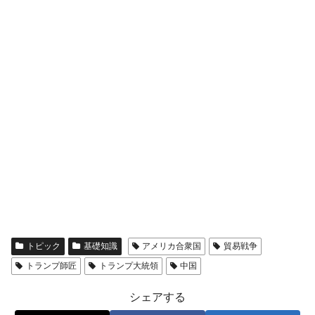
在韓米国大使スティールが着韓！⇒ さっそ
『Money1』
く空港に詰めかけ「出て行け！」「極右勢力」のプラカー
ドを掲げる「在韓反米勢力」
韓国政府「2035年までに18.4GW規模のAIデ
『Money1』
ータセンター整備」⇒ だから無理だってば。
JPモルガン「韓国レバレッジETFの清算は
『Money1』
ほぼ終わった」
韓国『国民年金公団』株価暴落で200兆蒸
『Money1』
発。
日本の誇る海洋資源調査船『白嶺』は先進技術の
Fact1
塊！
夏の甲子園、優勝校を最も多く輩出している都道
Fact1
府県とは？
トピック
基礎知識
アメリカ合衆国
貿易戦争
トランプ師匠
トランプ大統領
中国
今話題の「楽天ライオンズ」とは？
Fact1
奇跡の毛色「白毛馬」とは？
Fact1
シェアする