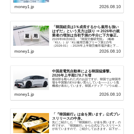
り、親北・親中国が基本路線。ボンクラの安圭伯
（アン・ギュベク）さんが国防部長（長官）を努め
money1.jp
2026.08.10
ていることもあ...
「韓国経済は3％成長するから雇用も強い
はずだ」という見方は誤り ⇒ 2026年の就
業者の増加は当初予測の半分に下方修正。
2026年08月06日、『韓国労働研究院』（略称
「KLI」）が「KLI雇用労働ブリーフ第115号
（2026-01）：2026年上半期労働市場評価と下半
期労働市場展望」を公表しました。Money1でも何
money1.jp
2026.08.10
度もご紹介していますが、政府が何よりも大...
中国産電気自動車による韓国猛爆撃。
2026年上半期178.7％増
後頭部を殴られた式のお話ですが、韓国では韓国市
場を中国製のEVが食い荒らしている――という危
機感が表出しています。韓国メディア『ソウル経
済』の記事から一部を以下に引きます。記事タイト
ルは「中国EVの大攻勢…東風もプジョーと手を組
money1.jp
2026.08.10
み韓国進出」...
「『韓国銀行』は金を買います」公式プレ
スリリースの中身。
先にご紹介した「『韓国銀行』が金を買います」の
件ですが、『韓国銀行』から公式なプレスリリース
が出ていますので、ご紹介しておきます。以下が全
文和訳です。表題：韓国銀行、国内生産金の買い入