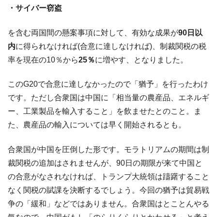
・サイバー窃盗
【韓国の外貨準備】2026年07月は4,279億ド
『Money1』
ル。外平債の発行「19.4億ドル」
を含む両国間の懸案事項に対して、有効な成果が
90日以
韓国「ここは北朝鮮なのか。選管がサーバ
『Money1』
内
に得られなければ(合意に達しなければ)、制裁関税の税
ーにウソのデータを入力したのは明白だ」
率を現在の10％から
25％
に増やす、となりました。
韓国･李在明さっそく不動産対策で浅薄な発
『Money1』
言。
このG20で合意に達しなかったので「猶予」を行ったわけ
韓国は「中国と同じく」投資に不適格な国
『Money1』
です。ただし合衆国は中国に「相当量の農産品、エネルギ
だ。
ー、工業製品を輸入すること」を飲ませたとのこと。ま
『韓国銀行』が「金の保有量を増やしま
『Money1』
た、農産品の輸入については早く開始されるとも。
す」⇒「金を経由するドル入手」手段ではないのか？
韓国･外為取引量「1日当たり1,214.4億ド
『Money1』
合衆国が中国を圧倒した形です。モラトリアムの期間は制
ル」まで拡大 ⇒ 海外資金の動きに強く左右される状態
裁関税の追加はされませんが、90日の期限が来て中国と
韓国･帰ってきた李在明。李在明を支持しな
『Money1』
の合意がなされなければ、トランプ大統領は躊躇すること
い「50.5％」に上昇
なく関税の賦課を決断するでしょう。今回の猶予は貿易戦
韓国大統領府ボンクラ政策室長が告発され
『Money1』
争の「緩和」などではありません。合衆国はとことんやる
た ⇒ 国家が行った恐るべき株価操作であり、空前の国政壟