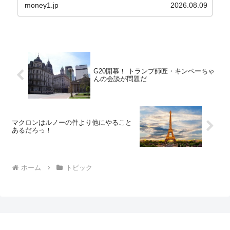
れ協力体制を構築□『韓国銀行』は、国内生産金の
money1.jp
2026.08.09
買い入れに...
G20開幕！ トランプ師匠・キンペーちゃ
んの会談が問題だ
マクロンはルノーの件より他にやること
あるだろっ！
ホーム
トピック