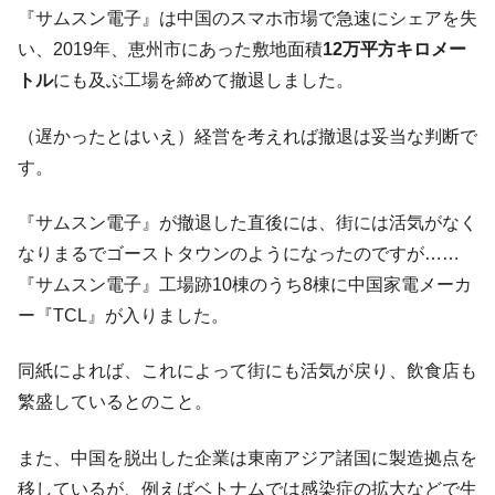
『サムスン電子』は中国のスマホ市場で急速にシェアを失
韓国製造業「半導体絶好調」のウラで他業
『Money1』
種は全般的「不調」⇒ PSIが示す現況は決して良くない。
い、2019年、恵州市にあった敷地面積
12万平方キロメー
トル
にも及ぶ工場を締めて撤退しました。
【米韓激突案件】韓国消費者院が『クーパ
『Money1』
ン』1人当たり賠償10万ウォンを認定 ⇒ 総額3兆7,000億
（遅かったとはいえ）経営を考えれば撤退は妥当な判断で
韓国で猛暑。南東部では干ばつ
『Money1』
す。
韓国型イージス搭載の次世代駆逐艦
『Money1』
「KDDX」1番艦、2032年竣工と公示
『サムスン電子』が撤退した直後には、街には活気がなく
【対日本円】ウォン安が急進！ 日米の協調
『Money1』
なりまるでゴーストタウンのようになったのですが……
に韓国がいっちょがみしたのでは。
『サムスン電子』工場跡10棟のうち8棟に中国家電メーカ
韓国政府『BYD』車への補助金を全廃 ⇒ 実
『Money1』
ー『TCL』が入りました。
は韓国で『BYD』車は売れている。6カ月で対前年同期比
1.9倍！
同紙によれば、これによって街にも活気が戻り、飲食店も
在韓米国大使スティールが着韓！⇒ さっそ
『Money1』
繁盛しているとのこと。
く空港に詰めかけ「出て行け！」「極右勢力」のプラカー
ドを掲げる「在韓反米勢力」
また、中国を脱出した企業は東南アジア諸国に製造拠点を
韓国政府「2035年までに18.4GW規模のAIデ
『Money1』
移しているが、例えばベトナムでは感染症の拡大などで生