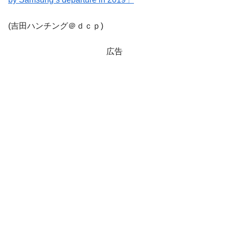
業績「史上最高益」当期純利益は前年同期比13.4倍に。
(吉田ハンチング＠ｄｃｐ)
韓国･加徳島新国際空港「またも暗礁」の危
『Money1』
機 ⇒ 10.7兆では損が出るからできない。
広告
【速報】韓国株式市場の暴落・本日07月29
『Money1』
日(水)もサイドカー・サーキットブレイカーの二段コンボ
発動！
IT産業は人を雇用する効果は低い。全産業の
『Money1』
半分未満しか雇用を生まない
韓国「株式市場が賭博場のように変質した
『Money1』
のは政界の責任だ」
日本の誇る海洋資源調査船『白嶺』は先進技術の
Fact1
塊！
夏の甲子園、優勝校を最も多く輩出している都道
Fact1
府県とは？
今話題の「楽天ライオンズ」とは？
Fact1
奇跡の毛色「白毛馬」とは？
Fact1