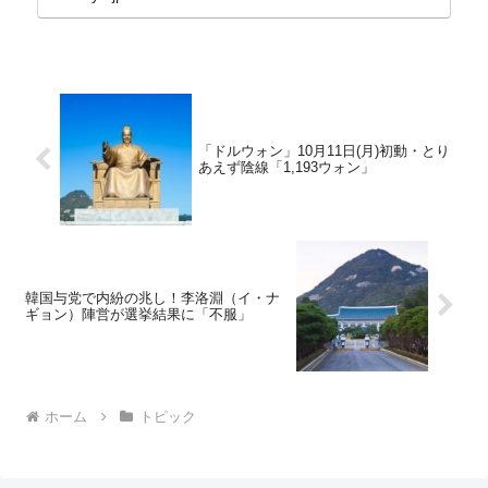
「ドルウォン」10月11日(月)初動・とり
あえず陰線「1,193ウォン」
韓国与党で内紛の兆し！李洛淵（イ・ナ
ギョン）陣営が選挙結果に「不服」
ホーム
トピック