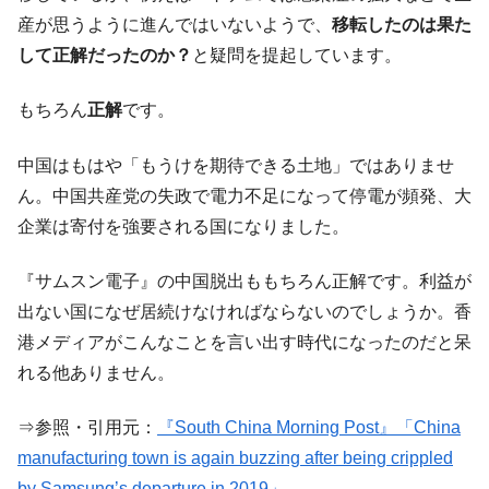
ータセンター整備」⇒ だから無理だってば。
産が思うように進んではいないようで、
移転したのは果た
JPモルガン「韓国レバレッジETFの清算は
『Money1』
して正解だったのか？
と疑問を提起しています。
ほぼ終わった」
韓国『国民年金公団』株価暴落で200兆蒸
『Money1』
もちろん
正解
です。
発。
韓国政府「ニセＫ-ブランドを通報しようキ
『Money1』
中国はもはや「もうけを期待できる土地」ではありませ
ャンペーン」⇒ あの名物教授も登場！
ん。中国共産党の失政で電力不足になって停電が頻発、大
韓国「橋が落ちました」⇒ 耐久性「なさす
『Money1』
企業は寄付を強要される国になりました。
ぎ」では。
『サムスン電子』の中国脱出ももちろん正解です。利益が
韓国鉄鋼最大手『POSCO』ズブズブ沈む。
『Money1』
営業利益80.2％も減少
出ない国になぜ居続けなければならないのでしょうか。香
米国下院「韓国の公務員個人をターゲット
港メディアがこんなことを言い出す時代になったのだと呆
『Money1』
にぶん殴る法案」提出！⇒ クーパン問題は合衆国企業に対
れる他ありません。
する差別。許してはおかぬ
韓国ボンクラ政策室長･金容範、株価暴落に
『Money1』
⇒参照・引用元：
『South China Morning Post』「China
他人事のような発言。
manufacturing town is again buzzing after being crippled
韓国半導体『SKハイニックス』2026年2Qの
『Money1』
by Samsung’s departure in 2019」