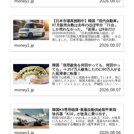
money1.jp
2026.08.07
ウル市全域への「猛暑重大警報」が発令され...
【日本市場再挑戦中】韓国『現代自動車』
07月販売台数は去年のほぼ半分「71台」
しか売れなかった。『起亜』は9台だけ
2026年08月06日、『日本自動車輸入組合』が
「2026年7月度輸入車新規登録台数（速報）」を公
表しました。日本市場に再挑戦中の『現代自動
車』、また日本市場を攻略したい『BYD』の販売
money1.jp
2026.08.07
台数はこの中に捉えられているはずです。先月から
は韓国の...
韓国「信用赦免を何回やっても、何回やっ
ても」⇒ 257万人赦免したのに60万人がま
た延滞者に転落！
韓国では政権ごとに徳政令を発動しています。先に
ご紹介したとおり、韓国大統領に成りおおせた李在
明（イ・ジェミョン）さんも、尹錫悦（ユン・ソギ
ョル）前政権が行った――「新出発基金」をバッド
money1.jp
2026.08.07
バンクにして不良債権の買い取りを行い、分割償還
や元利減免...
韓国K9専用砲弾･装薬自動供給装甲車両･
珍兵器「K10」が改良に乗り出す。
韓国の珍兵器といわれることもある「K10」が改良
に入るとのこと。K10は、砲弾・装薬をK9の車内
へ自動供給する機能を持つ装甲車両です。韓国メデ
ィア『Chosun Biz』が報じていますので、同記事
から以下に一部を引きます。2005年に初めて...
money1.jp
2026.08.06