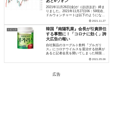
あと6ウォン
2021年11月26日(金)が（ほぼほぼ）締ま
りました。2021年11月27日06：59現在、
ドルウォンチャートは以下のようになっ
ています（チャートは『Investing.com』
2021.11.27
より引用：以下同）。やっとローソク足
の実体線で「1ドル＝1,...
韓国『南陽乳業』会長が引責辞任
トピック
する事態に！「コロナに効く」誇
大広告の報い
自社製品のヨーグルト飲料『ブルガリ
ス』にコロナウイルスを退治する効果が
あると記者会見を開いてしまった韓国
『南陽乳業』。実験の結果が誰にも検証
2021.05.06
されていないうちに発表したため（また
その実験の内容自体が疑問視されるよう
なものだったので）、韓国の食...
広告