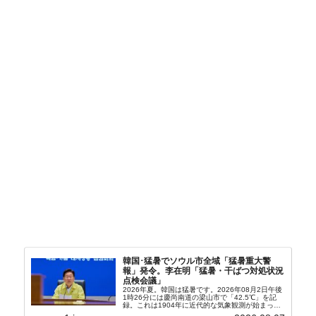
韓国･猛暑でソウル市全域「猛暑重大警
報」発令。李在明「猛暑・干ばつ対処状況
点検会議」
2026年夏。韓国は猛暑です。2026年08月2日午後
1時26分には慶尚南道の梁山市で「42.5℃」を記
録。これは1904年に近代的な気象観測が始まって
以来の韓国史上最高気温です。08月04日には、ソ