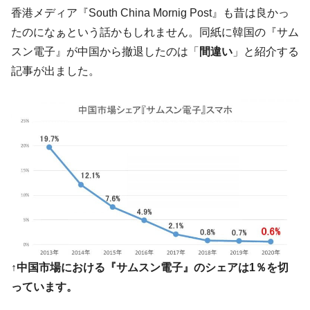
韓国･李在明さっそく不動産対策で浅薄な発
『Money1』
香港メディア『South China Mornig Post』も昔は良かっ
言。
たのになぁという話かもしれません。同紙に韓国の『サム
韓国は「中国と同じく」投資に不適格な国
『Money1』
スン電子』が中国から撤退したのは「
間違い
」と紹介する
だ。
記事が出ました。
『韓国銀行』が「金の保有量を増やしま
『Money1』
す」⇒「金を経由するドル入手」手段ではないのか？
韓国･外為取引量「1日当たり1,214.4億ド
『Money1』
ル」まで拡大 ⇒ 海外資金の動きに強く左右される状態
韓国･帰ってきた李在明。李在明を支持しな
『Money1』
い「50.5％」に上昇
韓国大統領府ボンクラ政策室長が告発され
『Money1』
た ⇒ 国家が行った恐るべき株価操作であり、空前の国政壟
断
韓国･警察職員が「丸刈りになって抗議活
『Money1』
動」
↑中国市場における『サムスン電子』のシェアは1％を切
っています。
中国だけが鉄鋼輸出を異常増加させる ⇒ 中
『Money1』
国の過剰生産が世界を蝕む。