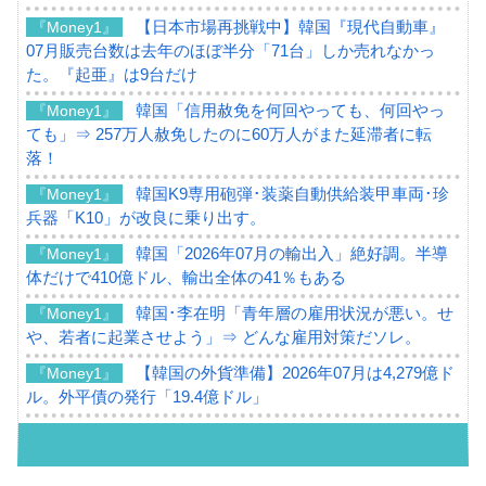
【日本市場再挑戦中】韓国『現代自動車』
『Money1』
07月販売台数は去年のほぼ半分「71台」しか売れなかっ
た。『起亜』は9台だけ
韓国「信用赦免を何回やっても、何回やっ
『Money1』
ても」⇒ 257万人赦免したのに60万人がまた延滞者に転
落！
韓国K9専用砲弾･装薬自動供給装甲車両･珍
『Money1』
兵器「K10」が改良に乗り出す。
韓国「2026年07月の輸出入」絶好調。半導
『Money1』
体だけで410億ドル、輸出全体の41％もある
韓国･李在明「青年層の雇用状況が悪い。せ
『Money1』
や、若者に起業させよう」⇒ どんな雇用対策だソレ。
【韓国の外貨準備】2026年07月は4,279億ド
『Money1』
ル。外平債の発行「19.4億ドル」
韓国「ここは北朝鮮なのか。選管がサーバ
『Money1』
ーにウソのデータを入力したのは明白だ」