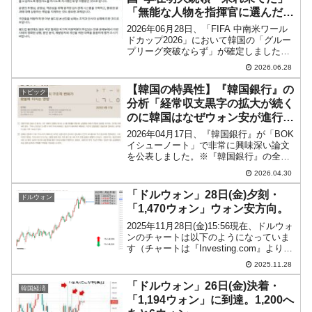
「無能な人物を指揮官に選んだ結
果だ」⇒ これが大統領の言葉な
2026年06月28日、「FIFA 中南米ワール
のか？
ドカップ2026」において韓国の「グルー
プリーグ突破ならず」が確定しました。
先にご紹介したとおり、A組に入った韓
2026.06.28
国は「蜜の組でグループリーグ突破は確
実」なとと喜んでいたのですが、南アフ
【韓国の特異性】『韓国銀行』の
トピック
リカに負...
分析「経常収支黒字の拡大が続く
のに韓国はなぜウォン安が進行す
るのか」
2026年04月17日、『韓国銀行』が「BOK
イシューノート」で非常に興味深い論文
を公表しました。※『韓国銀行』の全総
裁、李昌鏞（イ・チャンヨン）総裁は
2026.04.30
『韓国銀行』の職員に対して、『韓国銀
行』こそが最高のシンクタンクであるべ
「ドルウォン」28日(金)夕刻・
ドルウォン
き――と発破ハッ...
「1,470ウォン」ウォン安方向。
2025年11月28日(金)15:56現在、ドルウォ
ンのチャートは以下のようになっていま
す（チャートは『Investing.com』より引
用）。前日始値までウォン安方向に戻り
2025.11.28
つつあります。現在のところ「1ドル＝
1,470ウォン」近辺の攻防と...
「ドルウォン」26日(金)決着・
韓国経済
「1,194ウォン」に到達。1,200へ