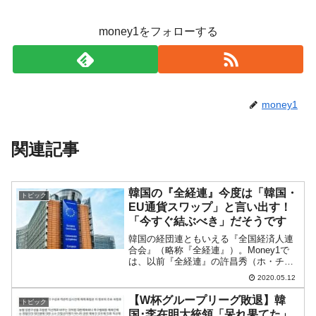
money1をフォローする
money1
関連記事
韓国の『全経連』今度は「韓国・
トピック
EU通貨スワップ」と言い出す！
「今すぐ結ぶべき」だそうです
韓国の経団連ともいえる『全国経済人連
合会』（略称『全経連』）。Money1で
は、以前『全経連』の許昌秀（ホ・チャ
ンス）会長が、「長期的にアメリカ、
2020.05.12
EU、日本などの主要基軸通貨国（原文マ
マ）と無期限・無制限の通貨スワップを
【W杯グループリーグ敗退】韓
トピック
締結する必要があり、...
国･李在明大統領「呆れ果てた」