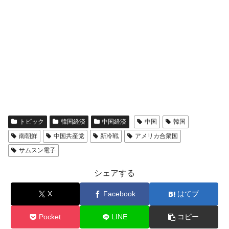
トピック
韓国経済
中国経済
中国
韓国
南朝鮮
中国共産党
新冷戦
アメリカ合衆国
サムスン電子
シェアする
X
Facebook
はてブ
Pocket
LINE
コピー