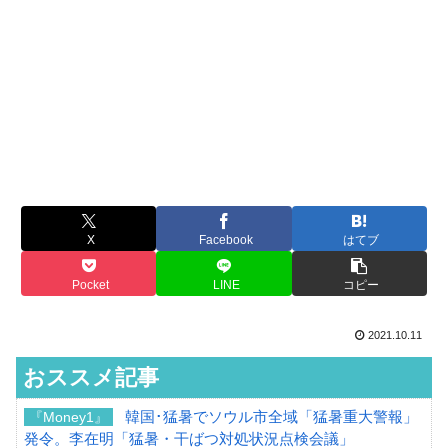
X
Facebook
はてブ
Pocket
LINE
コピー
2021.10.11
おススメ記事
韓国･猛暑でソウル市全域「猛暑重大警報」
『Money1』
発令。李在明「猛暑・干ばつ対処状況点検会議」