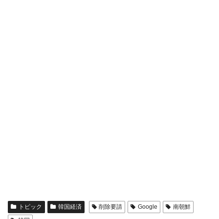
トピック
韓国経済
削除要請
Google
南朝鮮