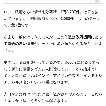
韓国鉄鋼最大手『POSCO』ズブズブ沈む。
『Money1』
営業利益80.2％も減少
ロシア政府からの情報削除要請「
1万8,737件
」は群を抜
米国下院「韓国の公務員個人をターゲット
『Money1』
いていますが、韓国政府からの「
1,083件
」もこのデータ
にぶん殴る法案」提出！⇒ クーパン問題は合衆国企業に対
では
第2位
です。
する差別。許してはおかぬ
韓国ボンクラ政策室長･金容範、株価暴落に
『Money1』
あまり一般化はできませんが、この件数は
政府機関にとっ
他人事のような発言。
て都合の悪い情報
がネット上に多い順といえるかもしれま
韓国半導体『SKハイニックス』2026年2Qの
『Money1』
せん。
業績「史上最高益」当期純利益は前年同期比13.4倍に。
韓国･加徳島新国際空港「またも暗礁」の危
『Money1』
中国は言論統制を行っているので、Googleに頼るまでも
機 ⇒ 10.7兆では損が出るからできない。
なく勝手に情報をどんどん削除していますから論外とし
【速報】韓国株式市場の暴落・本日07月29
『Money1』
て、人口の多いのは
インド
、
アメリカ合衆国
、
インドネシ
日(水)もサイドカー・サーキットブレイカーの二段コンボ
ア
、
パキスタン
という順番になります。
発動！
IT産業は人を雇用する効果は低い。全産業の
『Money1』
人口が多ければそれだけ書き込み数も増えるので、これら
半分未満しか雇用を生まない
の国々が上位にくるのは理解できます。