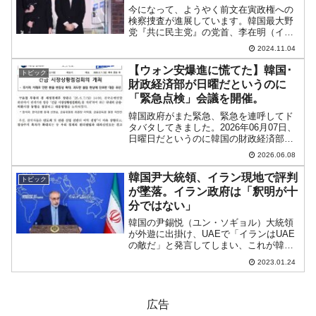
今になって、ようやく前文在寅政権への
検察捜査が進展しています。韓国最大野
党『共に民主党』の党首、李在明（イ・
ジェミョン）さんの、・大統領選挙にお
2024.11.04
ける虚偽事実の表明・偽証教唆の2件につ
いては、ようやく第一審の判決が出そう
【ウォン安爆進に慌てた】韓国･
トピック
ですが、核心である文在...
財政経済部が日曜だというのに
「緊急点検」会議を開催。
韓国政府がまた緊急、緊急を連呼してド
タバタしてきました。2026年06月07日、
日曜日だというのに韓国の財政経済部が
以下のプレスリリースを出しました。こ
2026.06.08
れはウォン安が爆進しましたので、それ
に対する緊急会合です。08日(月)の市場
韓国尹大統領、イラン現地で評判
トピック
が開く前に当...
が墜落。イラン政府は「釈明が十
分ではない」
韓国の尹錫悦（ユン・ソギョル）大統領
が外遊に出掛け、UAEで「イランはUAE
の敵だ」と発言してしまい、これが韓国-
イランの外交関係にビビを入れてしまい
2023.01.24
ました。お互いに駐在している大使を呼
び合って抗議するという事態になり、い
まだもめています。...
広告