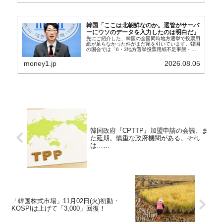
韓国「ここは北朝鮮なのか。選管がサーバ
ーにウソのデータを入力したのは明白だ」
先にご紹介した、韓国の全国同時地方選挙で投票用
紙が足らなかった件がまだ尾を引いています。韓国
の国会では「6・3地方選挙投票用紙不足事態・国
政調査特別委員会」が設けられ、調査を続けていま
す。『国民の力』の朱晋佑（チュ・ジヌ）議員はそ
money1.jp
2026.08.05
の委員の一...
韓国政府『CPTTP』加盟申請の会議、ま
た延期。慎重な政府機関がある。それ
は……
「韓国株式市場」11月02日(火)初動・
KOSPIは上げて「3,000」回復！