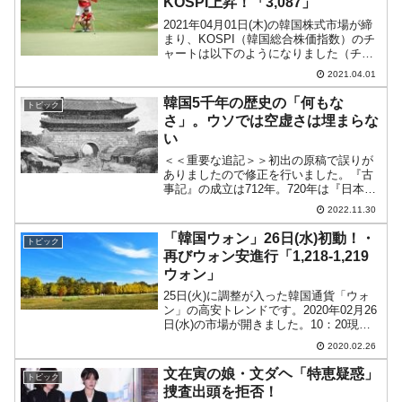
KOSPI上昇！「3,087」
2021年04月01日(木)の韓国株式市場が締
まり、KOSPI（韓国総合株価指数）のチ
ャートは以下のようになりました（チャ
ートは『Investing.com』より引用）。高
2021.04.01
値は「3,090」で「3,100」手前までいき
ましたが、結局「3,0...
韓国5千年の歴史の「何もな
トピック
さ」。ウソでは空虚さは埋まらな
い
＜＜重要な追記＞＞初出の原稿で誤りが
ありましたので修正を行いました。『古
事記』の成立は712年。720年は『日本書
紀』です。誠に申し訳ありません。深く
2022.11.30
お詫びいたします。＜＜ここまで／以下
原稿＞＞日本の「京都」は今や世界的な
「韓国ウォン」26日(水)初動！・
トピック
観光地で、日本の文...
再びウォン安進行「1,218-1,219
ウォン」
25日(火)に調整が入った韓国通貨「ウォ
ン」の高安トレンドです。2020年02月26
日(水)の市場が開きました。10：20現在
（日本時間）のドルウォンチャートは以
2020.02.26
下のようになっています（チャートは
『Investing.com』より引用）。昨...
文在寅の娘・文ダヘ「特恵疑惑」
トピック
捜査出頭を拒否！