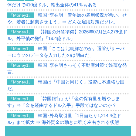
体だけで410億ドル、輸出全体の41％もある
韓国･李在明「青年層の雇用状況が悪い。せ
『Money1』
や、若者に起業させよう」⇒ どんな雇用対策だソレ。
【韓国の外貨準備】2026年07月は4,279億ド
『Money1』
ル。外平債の発行「19.4億ドル」
韓国「ここは北朝鮮なのか。選管がサーバ
『Money1』
ーにウソのデータを入力したのは明白だ」
韓国･李在明さっそく不動産対策で浅薄な発
『Money1』
言。
韓国は「中国と同じく」投資に不適格な国
『Money1』
だ。
『韓国銀行』が「金の保有量を増やしま
『Money1』
す」⇒「金を経由するドル入手」手段ではないのか？
韓国･外為取引量「1日当たり1,214.4億ド
『Money1』
ル」まで拡大 ⇒ 海外資金の動きに強く左右される状態
韓国･帰ってきた李在明。李在明を支持しな
『Money1』