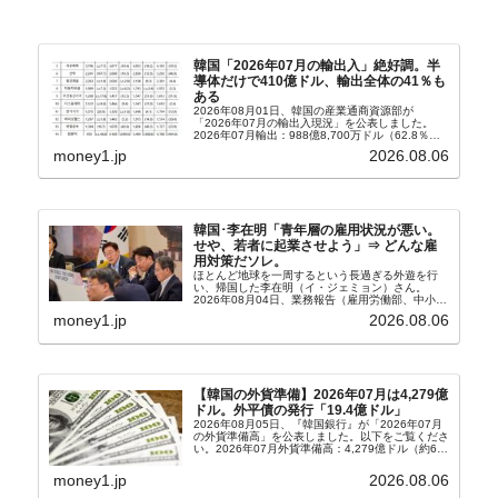
韓国「2026年07月の輸出入」絶好調。半
導体だけで410億ドル、輸出全体の41％も
ある
2026年08月01日、韓国の産業通商資源部が
「2026年07月の輸出入現況」を公表しました。
2026年07月輸出：988億8,700万ドル（62.8％）
輸入：685億6,300万ドル（26.5％）貿易収支：
money1.jp
2026.08.06
303億2,400万ドル2026...
韓国･李在明「青年層の雇用状況が悪い。
せや、若者に起業させよう」⇒ どんな雇
用対策だソレ。
ほとんど地球を一周するという長過ぎる外遊を行
い、帰国した李在明（イ・ジェミョン）さん。
2026年08月04日、業務報告（雇用労働部、中小ベ
ンチャー企業部、公正取引委員会）を主催。この席
money1.jp
2026.08.06
上、韓国大統領に成りおおせた李在明（イ・ジェミ
ョン）さん...
【韓国の外貨準備】2026年07月は4,279億
ドル。外平債の発行「19.4億ドル」
2026年08月05日、『韓国銀行』が「2026年07月
の外貨準備高」を公表しました。以下をご覧くださ
い。2026年07月外貨準備高：4,279億ドル（約67
兆4,456億円）※前月比：+6億ドル＜＜内訳＞＞
⇒Securities：3,80...
money1.jp
2026.08.06