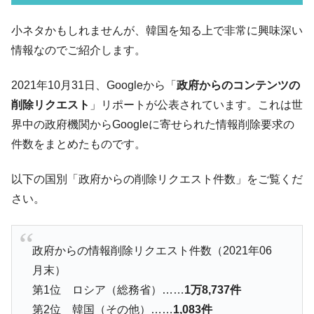
い「50.5％」に上昇
韓国大統領府ボンクラ政策室長が告発され
小ネタかもしれませんが、韓国を知る上で非常に興味深い
『Money1』
た ⇒ 国家が行った恐るべき株価操作であり、空前の国政壟
情報なのでご紹介します。
断
韓国･警察職員が「丸刈りになって抗議活
『Money1』
2021年10月31日、Googleから「
政府からのコンテンツの
動」
削除リクエスト
」リポートが公表されています。これは世
中国だけが鉄鋼輸出を異常増加させる ⇒ 中
『Money1』
界中の政府機関からGoogleに寄せられた情報削除要求の
国の過剰生産が世界を蝕む。
件数をまとめたものです。
韓国製造業「半導体絶好調」のウラで他業
『Money1』
種は全般的「不調」⇒ PSIが示す現況は決して良くない。
以下の国別「政府からの削除リクエスト件数」をご覧くだ
さい。
【米韓激突案件】韓国消費者院が『クーパ
『Money1』
ン』1人当たり賠償10万ウォンを認定 ⇒ 総額3兆7,000億
韓国で猛暑。南東部では干ばつ
『Money1』
政府からの情報削除リクエスト件数（2021年06
韓国型イージス搭載の次世代駆逐艦
『Money1』
月末）
「KDDX」1番艦、2032年竣工と公示
第1位 ロシア（総務省）……
1万8,737件
【対日本円】ウォン安が急進！ 日米の協調
『Money1』
第2位 韓国（その他）……
1,083件