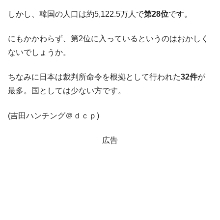
韓国「株式市場が賭博場のように変質した
『Money1』
のは政界の責任だ」
しかし、韓国の人口は約5,122.5万人で
第28位
です。
韓国「2026年1Q 資金循環統計」面白い結果
『Money1』
に。
にもかかわらず、第2位に入っているというのはおかしく
ないでしょうか。
韓国化学企業最大手『ロッテケミカル』純
『Money1』
借入金が約8兆。信用格付け「ネガティブ」にダウン
ちなみに日本は裁判所命令を根拠として行われた
32件
が
韓国株式市場･暗黒の火曜日。サーキットブ
『Money1』
最多。国としては少ない方です。
レイカーも発動！ 半導体2銘柄の暴落
韓国･カードローン金利「15％」突破！
『Money1』
(吉田ハンチング＠ｄｃｐ)
日本の誇る海洋資源調査船『白嶺』は先進技術の
Fact1
塊！
広告
夏の甲子園、優勝校を最も多く輩出している都道
Fact1
府県とは？
今話題の「楽天ライオンズ」とは？
Fact1
奇跡の毛色「白毛馬」とは？
Fact1
全て勝つといくら？ 競馬GI競走で勝利騎手がもら
Fact1