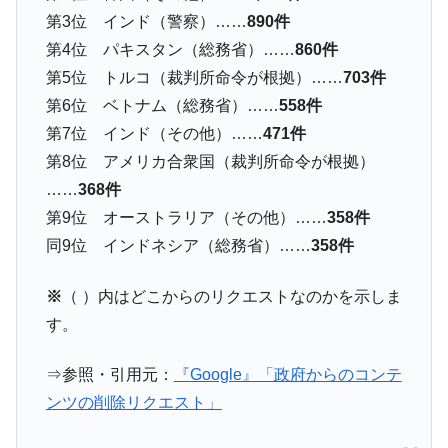
に韓国がいっちょがみしたのでは。
第3位 インド（警察）……
890件
韓国政府『BYD』車への補助金を全廃 ⇒ 実
『Money1』
第4位 パキスタン（総務省）……
860件
は韓国で『BYD』車は売れている。6カ月で対前年同期比
第5位 トルコ（裁判所命令が根拠）……
703件
1.9倍！
第6位 ベトナム（総務省）……
558件
在韓米国大使スティールが着韓！⇒ さっそ
『Money1』
第7位 インド（その他）……
471件
く空港に詰めかけ「出て行け！」「極右勢力」のプラカー
ドを掲げる「在韓反米勢力」
第8位 アメリカ合衆国（裁判所命令が根拠）
……
368件
韓国政府「2035年までに18.4GW規模のAIデ
『Money1』
ータセンター整備」⇒ だから無理だってば。
第9位 オーストラリア（その他）……
358件
JPモルガン「韓国レバレッジETFの清算は
同9位 インドネシア（総務省）……
358件
『Money1』
ほぼ終わった」
※
（ ）内はどこからのリクエストなのかを示しま
韓国『国民年金公団』株価暴落で200兆蒸
『Money1』
発。
す。
韓国政府「ニセＫ-ブランドを通報しようキ
『Money1』
⇒参照・引用元：
『Google』「政府からのコンテ
ャンペーン」⇒ あの名物教授も登場！
ンツの削除リクエスト」
韓国「橋が落ちました」⇒ 耐久性「なさす
『Money1』
ぎ」では。