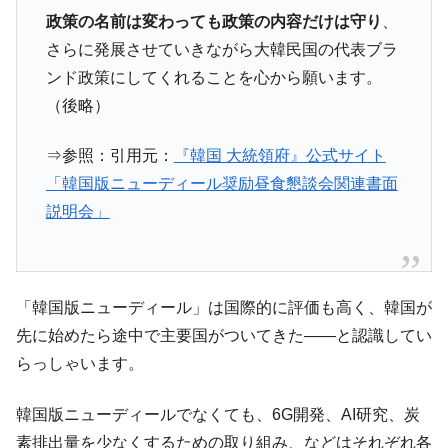
える賞金とは？
政策の名前は変わっても政策の内容だけは守り
、
平成仮面ライダーの意外すぎるモチーフとは？
Fact1
さらに発展させていきながら大韓民国の代表ブラ
発表から2日で大崩壊、鳴かず飛ばずに終わりそう
Fact1
ンド政策にしてくれることを心から願います。
なスーパーリーグとは？
（後略）
日本人マスターズ挑戦の歴史。松山以前に最高位
Fact1
だった選手とは？
⇒参照：引用元：
『韓国 大統領府』公式サイト
甲子園通算本塁打、最多の清原に次いで多く打っ
Fact1
「韓国版ニューディール奨励昼食懇談会関連書面
ている意外な選手とは？
説明会」
セレクトセールの高額取引馬が稼いだ金額とは？
Fact1
「韓国版ニューディール」は国際的に評価も高く、韓国が
先に始めたら途中で主要国がついてきた――と認識してい
らっしゃいます。
韓国版ニューディールでなくても、6G開発、AI研究、炭
素排出量を少なくするための取り組み、などはそれぞれ各