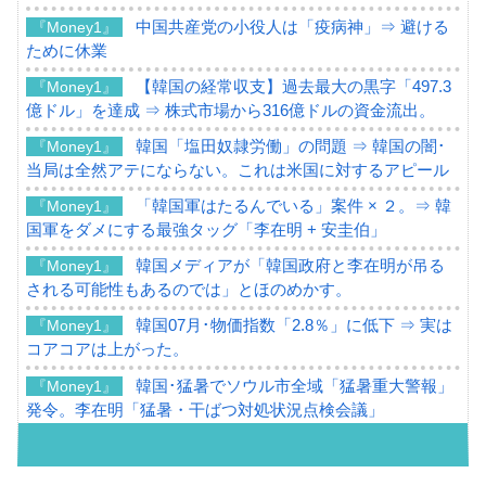
中国共産党の小役人は「疫病神」⇒ 避ける
『Money1』
ために休業
【韓国の経常収支】過去最大の黒字「497.3
『Money1』
億ドル」を達成 ⇒ 株式市場から316億ドルの資金流出。
韓国「塩田奴隷労働」の問題 ⇒ 韓国の闇･
『Money1』
当局は全然アテにならない。これは米国に対するアピール
「韓国軍はたるんでいる」案件 × ２。⇒ 韓
『Money1』
国軍をダメにする最強タッグ「李在明 + 安圭伯」
韓国メディアが「韓国政府と李在明が吊る
『Money1』
される可能性もあるのでは」とほのめかす。
韓国07月･物価指数「2.8％」に低下 ⇒ 実は
『Money1』
コアコアは上がった。
韓国･猛暑でソウル市全域「猛暑重大警報」
『Money1』
発令。李在明「猛暑・干ばつ対処状況点検会議」
【日本市場再挑戦中】韓国『現代自動車』
『Money1』
07月販売台数は去年のほぼ半分「71台」しか売れなかっ