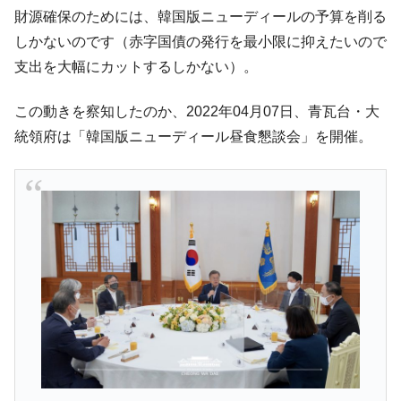
『Money1』
財源確保のためには、韓国版ニューディールの予算を削る
だ。
しかないのです（赤字国債の発行を最小限に抑えたいので
『韓国銀行』が「金の保有量を増やしま
『Money1』
支出を大幅にカットするしかない）。
す」⇒「金を経由するドル入手」手段ではないのか？
韓国･外為取引量「1日当たり1,214.4億ド
『Money1』
この動きを察知したのか、2022年04月07日、青瓦台・大
ル」まで拡大 ⇒ 海外資金の動きに強く左右される状態
統領府は「韓国版ニューディール昼食懇談会」を開催。
韓国･帰ってきた李在明。李在明を支持しな
『Money1』
い「50.5％」に上昇
韓国大統領府ボンクラ政策室長が告発され
『Money1』
た ⇒ 国家が行った恐るべき株価操作であり、空前の国政壟
断
韓国･警察職員が「丸刈りになって抗議活
『Money1』
動」
中国だけが鉄鋼輸出を異常増加させる ⇒ 中
『Money1』
国の過剰生産が世界を蝕む。
韓国製造業「半導体絶好調」のウラで他業
『Money1』
種は全般的「不調」⇒ PSIが示す現況は決して良くない。