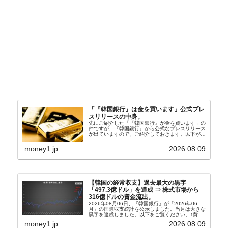
「『韓国銀行』は金を買います」公式プレ
スリリースの中身。
先にご紹介した「『韓国銀行』が金を買います」の
件ですが、『韓国銀行』から公式なプレスリリース
が出ていますので、ご紹介しておきます。以下が全
文和訳です。表題：韓国銀行、国内生産金の買い入
れ協力体制を構築□『韓国銀行』は、国内生産金の
money1.jp
2026.08.09
買い入れに...
【韓国の経常収支】過去最大の黒字
「497.3億ドル」を達成 ⇒ 株式市場から
316億ドルの資金流出。
2026年08月06日、『韓国銀行』が「2026年06
月」の国際収支統計を公示しました。当月は大きな
黒字を達成しました。以下をご覧ください。↑黄色
の傾向ペンでフォーカスしているのが2026年06月
money1.jp
2026.08.09
の経常収支です。2026年06月貿易収支：4...