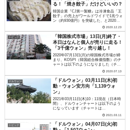
共同で「不動産...
る！「焼き餃子」だけどいいの？
韓国企業『CJ第一製糖』は冷凍食品「王
餃子」の売上がワールドワイドで1兆ウォ
ン（約930億円）を突破した、と2020年
12月22日明らかにしました。↑王餃子。
2020.12.23
PHOTO(C)CJ FOODS JAPAN.この「王
餃子」は韓国シェアNO.1の...
「韓国株式市場」13日(月)終了・
トピック
本日はなんと個人が売りに走る！
「3千億ウォン」売り越し！
2020年07月13日(月)の韓国株式市場が締
まり、KOSPI（韓国総合株価指数）のチ
ャートは以下のようになりました（チャ
ートは『Investing.com』より引用）。陽
2020.07.13
線となりました。株高進行です。本日は
面白い現象が起こっています。以下...
「ドルウォン」03月11日(木)初
ドルウォン
動・ウォン安方向「1,139ウォ
ン」
2021年03月11日(木)10：11現在（日本時
間）、ドルウォンチャートは以下のよう
になっています（チャートは
『Investing.com』より引用：以下同）。
2021.03.11
まだ初動段階ですが、一応ウォン安方向
に向かっており、一時は「1ドル＝
「ドルウォン」04月07日(火)初
トピック
1,140...
動・「1,507ウォン」