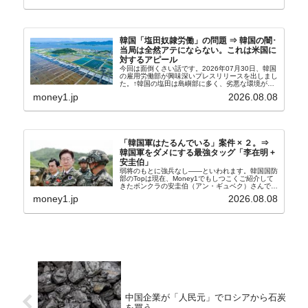
韓国「塩田奴隷労働」の問題 ⇒ 韓国の闇･
当局は全然アテにならない。これは米国に
対するアピール
今回は面倒くさい話です。2026年07月30日、韓国
の雇用労働部が興味深いプレスリリースを出しまし
た。↑韓国の塩田は島嶼部に多く、劣悪な環境が一
般に見られることが少ないため、事件の発覚を妨げ
money1.jp
2026.08.08
たといわれます（後述）。これは、いわゆる「塩田
奴隷...
「韓国軍はたるんでいる」案件 × ２。⇒
韓国軍をダメにする最強タッグ「李在明 +
安圭伯」
弱将のもとに強兵なし――といわれます。韓国国防
部のTopは現在、Money1でもしつこくご紹介して
きたボンクラの安圭伯（アン・ギュベク）さんで
す。↑経済的無知蒙昧な李在明（イ・ジェミョン）
money1.jp
2026.08.08
さんと「韓国初の文官上がり」の国防部長官安圭伯
（アン...
中国企業が「人民元」でロシアから石炭
を買う