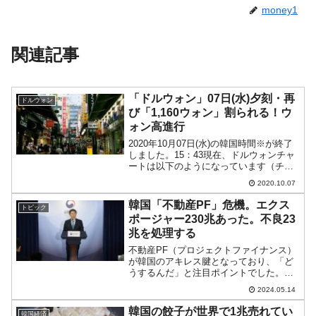
money1
関連記事
「ドルウォン」07日(水)夕刻・再
ドルウォン
び「1,160ウォン」割られる！ウ
ォン高進行
2020年10月07日(水)の韓国時間※が終了
しました。15：43現在、ドルウォンチャ
ートは以下のようになっています（チャ
ートは『Investing.com』より引用：以下
2020.10.07
同）。陰線に転換し、大きくウォン高方
向へ進行しました。再び「1ドル＝...
韓国「不動産PF」危機。エクス
トピック
ポージャー230兆あった。不良23
兆を処理する
不動産PF（プロジェクトファイナンス）
が韓国のアキレス腱となっており、「ど
うするんだ」と注目ポイントでした。韓
国で唯一の内需といっていい不動産市場
2024.05.14
が弱々なままでは困るのです。2024年05
月13日、韓国金融委員会と金融監督院が
韓国の餃子が世界で1兆売れてい
韓国経済