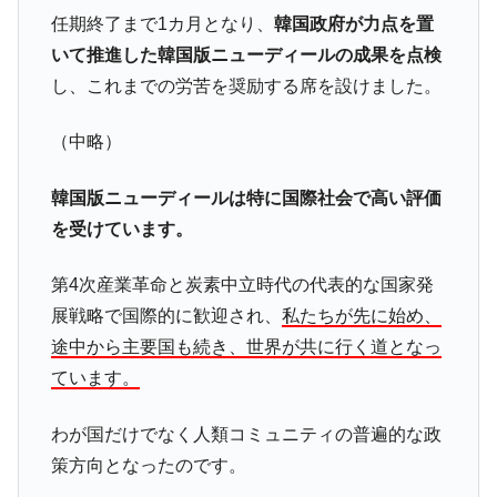
【米韓激突案件】韓国消費者院が『クーパ
『Money1』
任期終了まで1カ月となり、
韓国政府が力点を置
ン』1人当たり賠償10万ウォンを認定 ⇒ 総額3兆7,000億
いて推進した韓国版ニューディールの成果を点検
韓国で猛暑。南東部では干ばつ
『Money1』
し、これまでの労苦を奨励する席を設けました。
韓国型イージス搭載の次世代駆逐艦
『Money1』
「KDDX」1番艦、2032年竣工と公示
（中略）
【対日本円】ウォン安が急進！ 日米の協調
『Money1』
韓国版ニューディールは特に国際社会で高い評価
に韓国がいっちょがみしたのでは。
を受けています。
韓国政府『BYD』車への補助金を全廃 ⇒ 実
『Money1』
は韓国で『BYD』車は売れている。6カ月で対前年同期比
第4次産業革命と炭素中立時代の代表的な国家発
1.9倍！
展戦略で国際的に歓迎され、
私たちが先に始め、
在韓米国大使スティールが着韓！⇒ さっそ
『Money1』
途中から主要国も続き、世界が共に行く道となっ
く空港に詰めかけ「出て行け！」「極右勢力」のプラカー
ドを掲げる「在韓反米勢力」
ています。
韓国政府「2035年までに18.4GW規模のAIデ
『Money1』
ータセンター整備」⇒ だから無理だってば。
わが国だけでなく人類コミュニティの普遍的な政
策方向となったのです。
JPモルガン「韓国レバレッジETFの清算は
『Money1』
ほぼ終わった」