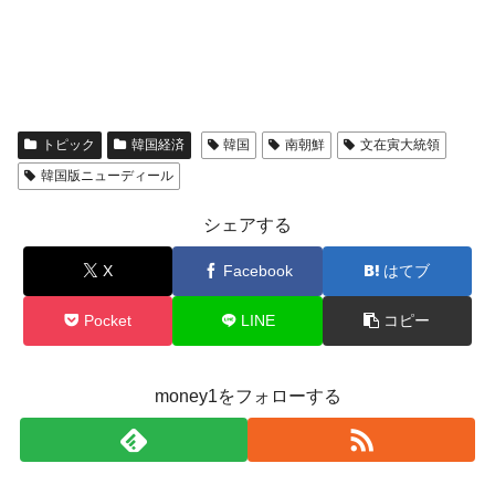
トピック
韓国経済
韓国
南朝鮮
文在寅大統領
韓国版ニューディール
シェアする
X
Facebook
はてブ
Pocket
LINE
コピー
money1をフォローする