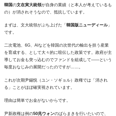
た。『起亜』は9台だけ
韓国
の
文在寅大統領
が自身の業績（と本人が考えているも
韓国「信用赦免を何回やっても、何回やっ
『Money1』
の）が消されそうなので、抵抗しています。
ても」⇒ 257万人赦免したのに60万人がまた延滞者に転
落！
まずは、文大統領がぶち上げた「
韓国版ニューディール
」
韓国K9専用砲弾･装薬自動供給装甲車両･珍
『Money1』
です。
兵器「K10」が改良に乗り出す。
韓国「2026年07月の輸出入」絶好調。半導
『Money1』
二次電池、6G、AIなどを韓国の次世代の輸出を担う産業
体だけで410億ドル、輸出全体の41％もある
を育成する、として大々的に喧伝した政策です。政府が主
韓国･李在明「青年層の雇用状況が悪い。せ
『Money1』
導してお金も突っ込むのでファンドを組成して――という
や、若者に起業させよう」⇒ どんな雇用対策だソレ。
毎度おなじみの展開だったのですが……。
【韓国の外貨準備】2026年07月は4,279億ド
『Money1』
ル。外平債の発行「19.4億ドル」
これが次期尹錫悦（ユン・ソギョル）政権では「消され
る」ことがほぼ確実視されています。
韓国「ここは北朝鮮なのか。選管がサーバ
『Money1』
ーにウソのデータを入力したのは明白だ」
理由は簡単でお金がないからです。
韓国･李在明さっそく不動産対策で浅薄な発
『Money1』
言。
尹新政権は例の
50兆ウォン
のばらまきを行いたいので、
韓国は「中国と同じく」投資に不適格な国