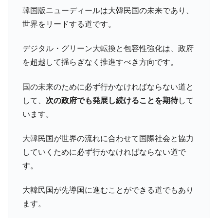
韓国版ニューディールは大韓民国の未来であり、
韓国『国民年金公団』株価暴落で200兆蒸
『Money1』
世界をリードする道です。
発。
韓国政府「ニセＫ-ブランドを通報しようキ
『Money1』
デジタル・グリーン大転換と包容性強化は、政府
ャンペーン」⇒ あの名物教授も登場！
を超越して揺らぎなく推進すべき方向です。
韓国「橋が落ちました」⇒ 耐久性「なさす
『Money1』
ぎ」では。
国の未来のために必ず行かなければならない道と
韓国鉄鋼最大手『POSCO』ズブズブ沈む。
『Money1』
して、
次の政府でも発展し続けることを期待
して
営業利益80.2％も減少
います。
日本の誇る海洋資源調査船『白嶺』は先進技術の
Fact1
塊！
大韓民国が世界の流れに合わせて国際社会と協力
夏の甲子園、優勝校を最も多く輩出している都道
Fact1
していくために必ず行かなければならない道で
府県とは？
す。
今話題の「楽天ライオンズ」とは？
Fact1
大韓民国が先導国に進むことができる道でもあり
奇跡の毛色「白毛馬」とは？
Fact1
ます。
全て勝つといくら？ 競馬GI競走で勝利騎手がもら
Fact1