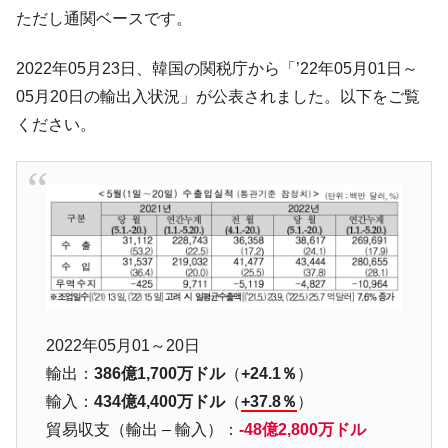
される可能性もあるのでは」とほのめかす。
ただし通関ベースです。
韓国07月･物価指数「2.8％」に低下 ⇒ 実は
『Money1』
コアコアは上がった。
2022年05月23日、韓国の関税庁から「’22年05月01日～
韓国･猛暑でソウル市全域「猛暑重大警報」
『Money1』
05月20日の輸出入状況」が公表されました。以下をご覧
発令。李在明「猛暑・干ばつ対処状況点検会議」
ください。
【日本市場再挑戦中】韓国『現代自動車』
『Money1』
07月販売台数は去年のほぼ半分「71台」しか売れなかっ
た。『起亜』は9台だけ
韓国「信用赦免を何回やっても、何回やっ
『Money1』
ても」⇒ 257万人赦免したのに60万人がまた延滞者に転
落！
韓国K9専用砲弾･装薬自動供給装甲車両･珍
『Money1』
兵器「K10」が改良に乗り出す。
2022年05月01～20日
韓国「2026年07月の輸出入」絶好調。半導
『Money1』
輸出：
386億1,700万ドル
（
+24.1％
）
体だけで410億ドル、輸出全体の41％もある
輸入：
434億4,400万ドル
（
+37.8％
）
韓国･李在明「青年層の雇用状況が悪い。せ
『Money1』
貿易収支（輸出 – 輸入）：
-48億2,800万ドル
や、若者に起業させよう」⇒ どんな雇用対策だソレ。