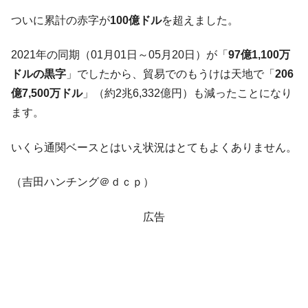
ついに累計の赤字が
100億ドル
を超えました。
在韓米国大使スティールが着韓！⇒ さっそ
『Money1』
く空港に詰めかけ「出て行け！」「極右勢力」のプラカー
ドを掲げる「在韓反米勢力」
2021年の同期（01月01日～05月20日）が「
97億1,100万
ドルの黒字
」でしたから、貿易でのもうけは天地で「
206
韓国政府「2035年までに18.4GW規模のAIデ
『Money1』
ータセンター整備」⇒ だから無理だってば。
億7,500万ドル
」（約2兆6,332億円）も減ったことになり
JPモルガン「韓国レバレッジETFの清算は
ます。
『Money1』
ほぼ終わった」
いくら通関ベースとはいえ状況はとてもよくありません。
韓国『国民年金公団』株価暴落で200兆蒸
『Money1』
発。
（吉田ハンチング＠ｄｃｐ）
日本の誇る海洋資源調査船『白嶺』は先進技術の
Fact1
塊！
広告
夏の甲子園、優勝校を最も多く輩出している都道
Fact1
府県とは？
今話題の「楽天ライオンズ」とは？
Fact1
奇跡の毛色「白毛馬」とは？
Fact1