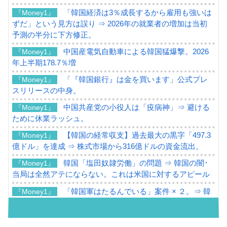
「韓国経済は3％成長するから雇用も強いは
『Money1』
ずだ」という見方は誤り ⇒ 2026年の就業者の増加は当初
予測の半分に下方修正。
中国産電気自動車による韓国猛爆撃。2026
『Money1』
年上半期178.7％増
「『韓国銀行』は金を買います」公式プレ
『Money1』
スリリースの中身。
中国共産党の小役人は「疫病神」⇒ 避ける
『Money1』
ために休業ラッシュ。
【韓国の経常収支】過去最大の黒字「497.3
『Money1』
億ドル」を達成 ⇒ 株式市場から316億ドルの資金流出。
韓国「塩田奴隷労働」の問題 ⇒ 韓国の闇･
『Money1』
当局は全然アテにならない。これは米国に対するアピール
「韓国軍はたるんでいる」案件 × ２。⇒ 韓
『Money1』
国軍をダメにする最強タッグ「李在明 + 安圭伯」
韓国メディアが「韓国政府と李在明が吊る
『Money1』