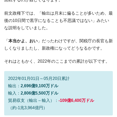
断
韓国･警察職員が「丸刈りになって抗議活
『Money1』
前文政権下では、「輸出は月末に偏ることが多いため、最
動」
後の10日間で黒字になることも不思議ではない」みたい
中国だけが鉄鋼輸出を異常増加させる ⇒ 中
『Money1』
な説明をしていました。
国の過剰生産が世界を蝕む。
韓国製造業「半導体絶好調」のウラで他業
『Money1』
「
本当かよ、おい
」だったわけですが、関税庁の長官も新
種は全般的「不調」⇒ PSIが示す現況は決して良くない。
しくなりましたし、新政権になってどうなるかです。
【米韓激突案件】韓国消費者院が『クーパ
『Money1』
ン』1人当たり賠償10万ウォンを認定 ⇒ 総額3兆7,000億
それはともかく、2022年のここまでの累計が以下です。
韓国で猛暑。南東部では干ばつ
『Money1』
韓国型イージス搭載の次世代駆逐艦
『Money1』
2022年01月01日～05月20日累計
「KDDX」1番艦、2032年竣工と公示
輸出：
2,696億9,100万ドル
【対日本円】ウォン安が急進！ 日米の協調
『Money1』
輸入：
2,806億5,500万ドル
に韓国がいっちょがみしたのでは。
貿易収支（輸出 – 輸入）：
-109億6,400万ドル
韓国政府『BYD』車への補助金を全廃 ⇒ 実
『Money1』
（約-1兆3,964億円）
は韓国で『BYD』車は売れている。6カ月で対前年同期比
1.9倍！