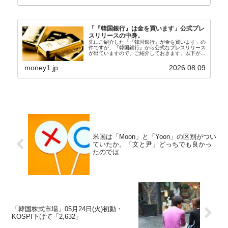
「『韓国銀行』は金を買います」公式プレ
スリリースの中身。
先にご紹介した「『韓国銀行』が金を買います」の
件ですが、『韓国銀行』から公式なプレスリリース
が出ていますので、ご紹介しておきます。以下が全
文和訳です。表題：韓国銀行、国内生産金の買い入
れ協力体制を構築□『韓国銀行』は、国内生産金の
money1.jp
2026.08.09
買い入れに...
米国は「Moon」と「Yoon」の区別がつい
ていたか。「文と尹」どっちでも良かっ
たのでは
「韓国株式市場」05月24日(火)初動・
KOSPI下げて「2,632」