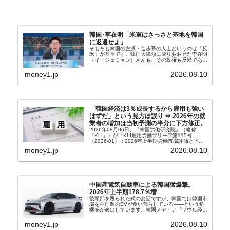
韓国･李在明「米軍はさっさと基地を韓国
に返還せよ」
そもそも韓国の左派・進歩系の人士というのは「反
米」が基本です。韓国大統領に成りおおせた李在明
（イ・ジェミョン）さんも、その政権も反米であ
り、親北・親中国が基本路線。ボンクラの安圭伯
（アン・ギュベク）さんが国防部長（長官）を努め
money1.jp
2026.08.10
ていることもあ...
「韓国経済は3％成長するから雇用も強い
はずだ」という見方は誤り ⇒ 2026年の就
業者の増加は当初予測の半分に下方修正。
2026年08月06日、『韓国労働研究院』（略称
「KLI」）が「KLI雇用労働ブリーフ第115号
（2026-01）：2026年上半期労働市場評価と下半
期労働市場展望」を公表しました。Money1でも何
money1.jp
2026.08.10
度もご紹介していますが、政府が何よりも大...
中国産電気自動車による韓国猛爆撃。
2026年上半期178.7％増
後頭部を殴られた式のお話ですが、韓国では韓国市
場を中国製のEVが食い荒らしている――という危
機感が表出しています。韓国メディア『ソウル経
済』の記事から一部を以下に引きます。記事タイト
ルは「中国EVの大攻勢…東風もプジョーと手を組
money1.jp
2026.08.10
み韓国進出」...