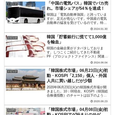
「中国の電気バス」韓国でバカ売
トピック
れ。市場シェアが54％を達成！
韓国は「電気自動車強国」と誇っていま
すが、足元が危ないです。中国産の電気
自動車の猛攻を受けているのです。特に
「電気バス」の分野で韓国市場は蚕食さ
2024.01.30
れています。以下の中国産電気バスの販
売台数と市場シェアの推移をご覧くださ
韓国「貯蓄銀行に慌てて1,000億
トピック
い。⇒データ出典：国土交...
を輸血」
韓国の金融企業がドタバタしておりま
す。しつこくご紹介してきた不動産
PF（プロジェクトファイナンス）関連の
危機です。韓国の金融当局が最も恐れて
2024.06.04
いるのは、不動産会社が飛ぶだけならま
だしも、その結果、金融機関の信頼性が
「韓国株式市場」06月23日(火)初
トピック
揺らぐことです（もう疑問視さ...
動・KOSPI「2,150」個人・外国
人共に買い越しだが少額
2020年06月23日(火)の韓国株式市場が開
きました。10：00現在、KOSPI（韓国総
合株価指数）のチャートは以下のように
なっています（チャートは
2020.06.23
『Investing.com』より引用）。前日終値
より上げて始まりましたが、現時点では
「韓国株式市場」04月08日(金)初
KOSPI
下げ...
動・KOSPIアゲ始まりのサゲ