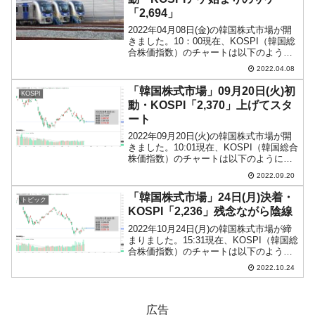
「2,694」
2022年04月08日(金)の韓国株式市場が開
きました。10：00現在、KOSPI（韓国総
合株価指数）のチャートは以下のように
なっています（チャートは
2022.04.08
『Investing.com』より引用）。上げて始
まる始まりましたが、現在は下げて陰
「韓国株式市場」09月20日(火)初
KOSPI
線。K...
動・KOSPI「2,370」上げてスタ
ート
2022年09月20日(火)の韓国株式市場が開
きました。10:01現在、KOSPI（韓国総合
株価指数）のチャートは以下のようにな
っています（チャートは
2022.09.20
『Investing.com』より引用）。上げて始
まりましたが、現在のところ陰線です。
「韓国株式市場」24日(月)決着・
トピック
KO...
KOSPI「2,236」残念ながら陰線
2022年10月24日(月)の韓国株式市場が締
まりました。15:31現在、KOSPI（韓国総
合株価指数）のチャートは以下のように
なっています（チャートは
2022.10.24
『Investing.com』より引用）。ギャップ
アップして始まったのですが、残念なが
ら...
広告