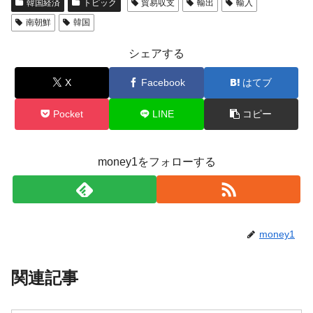
韓国経済
トピック
貿易収支
輸出
輸入
南朝鮮
韓国
シェアする
X
Facebook
はてブ
Pocket
LINE
コピー
money1をフォローする
money1
関連記事