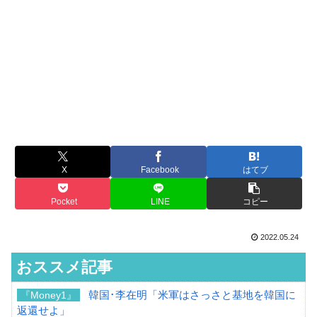
X
Facebook
はてブ
Pocket
LINE
コピー
2022.05.24
おススメ記事
韓国･李在明「米軍はさっさと基地を韓国に
『Money1』
返還せよ」