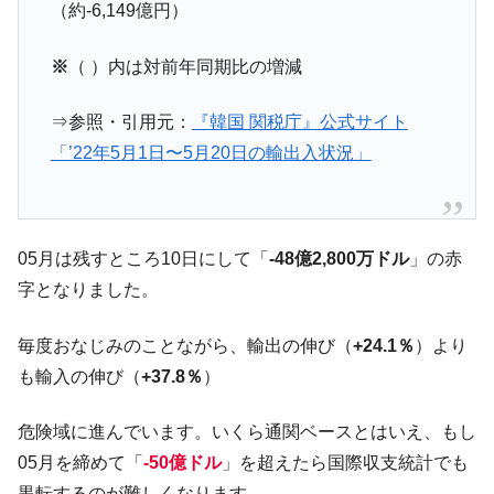
（約-6,149億円）
【韓国の外貨準備】2026年07月は4,279億ド
『Money1』
ル。外平債の発行「19.4億ドル」
※
（ ）内は対前年同期比の増減
韓国「ここは北朝鮮なのか。選管がサーバ
『Money1』
ーにウソのデータを入力したのは明白だ」
⇒参照・引用元：
『韓国 関税庁』公式サイト
韓国･李在明さっそく不動産対策で浅薄な発
『Money1』
「’22年5月1日〜5月20日の輸出入状況」
言。
韓国は「中国と同じく」投資に不適格な国
『Money1』
だ。
05月は残すところ10日にして「
-48億2,800万ドル
」の赤
『韓国銀行』が「金の保有量を増やしま
『Money1』
字となりました。
す」⇒「金を経由するドル入手」手段ではないのか？
韓国･外為取引量「1日当たり1,214.4億ド
『Money1』
毎度おなじみのことながら、輸出の伸び（
+24.1％
）より
ル」まで拡大 ⇒ 海外資金の動きに強く左右される状態
も輸入の伸び（
+37.8％
）
韓国･帰ってきた李在明。李在明を支持しな
『Money1』
い「50.5％」に上昇
危険域に進んでいます。いくら通関ベースとはいえ、もし
韓国大統領府ボンクラ政策室長が告発され
『Money1』
05月を締めて「
-50億ドル
」を超えたら国際収支統計でも
た ⇒ 国家が行った恐るべき株価操作であり、空前の国政壟
黒転するのが難しくなります。