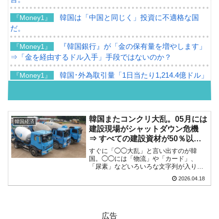
韓国は「中国と同じく」投資に不適格な国
『Money1』
だ。
『韓国銀行』が「金の保有量を増やします」
『Money1』
⇒「金を経由するドル入手」手段ではないのか？
韓国･外為取引量「1日当たり1,214.4億ドル」
『Money1』
まで拡大 ⇒ 海外資金の動きに強く左右される状態
韓国･帰ってきた李在明。李在明を支持しな
『Money1』
い「50.5％」に上昇
韓国またコンクリ大乱。05月には
韓国経済
建設現場がシャットダウン危機
韓国大統領府ボンクラ政策室長が告発された
『Money1』
⇒ すべての建設資材が50％以上
⇒ 国家が行った恐るべき株価操作であり、空前の国政壟断
急騰、窓枠が05月になくなるかも
すぐに「◯◯大乱」と言い出すのが韓
国。◯◯には「物流」や「カード」、
韓国･警察職員が「丸刈りになって抗議活
『Money1』
「尿素」などいろいろな文字列が入りま
動」
す。多くの場合、大乱は需給バランスが
2026.04.18
おかしくなったときに発生します。「イ
中国だけが鉄鋼輸出を異常増加させる ⇒ 中
スラエル + アメリカ合衆国 vs イラン」
『Money1』
の戦争で中東危機が発...
国の過剰生産が世界を蝕む。
広告