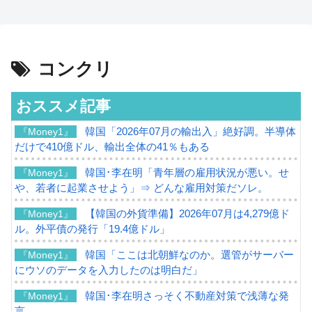
コンクリ
おススメ記事
韓国「2026年07月の輸出入」絶好調。半導体
『Money1』
だけで410億ドル、輸出全体の41％もある
韓国･李在明「青年層の雇用状況が悪い。せ
『Money1』
や、若者に起業させよう」⇒ どんな雇用対策だソレ。
【韓国の外貨準備】2026年07月は4,279億ド
『Money1』
ル。外平債の発行「19.4億ドル」
韓国「ここは北朝鮮なのか。選管がサーバー
『Money1』
にウソのデータを入力したのは明白だ」
韓国･李在明さっそく不動産対策で浅薄な発
『Money1』
言。