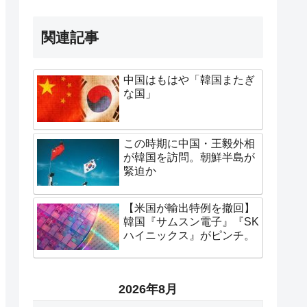
関連記事
中国はもはや「韓国またぎ
な国」
この時期に中国・王毅外相
が韓国を訪問。朝鮮半島が
緊迫か
【米国が輸出特例を撤回】
韓国『サムスン電子』『SK
ハイニックス』がピンチ。
2026年8月