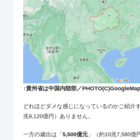
ドを掲げる「在韓反米勢力」
韓国政府「2035年までに18.4GW規
『Money1』
JPモルガン「韓国レバレッジETFの
『Money1』
韓国『国民年金公団』株価暴落で200
『Money1』
韓国政府「ニセＫ-ブランドを通報しよ
『Money1』
韓国「橋が落ちました」⇒ 耐久性「な
『Money1』
韓国鉄鋼最大手『POSCO』ズブズブ沈
『Money1』
米国下院「韓国の公務員個人をターゲ
『Money1』
↑貴州省は中国内陸部／PHOTO(C)GoogleMa
する差別。許してはおかぬ
韓国ボンクラ政策室長･金容範、株価
『Money1』
どれほどダメな感じになっているのかご紹介す
兆9,120億円）ありません。
韓国半導体『SKハイニックス』2026
『Money1』
日本の誇る海洋資源調査船『白嶺』は先進技
Fact1
一方の歳出は「
5,500億元
」（約10兆7,580
夏の甲子園、優勝校を最も多く輩出している
Fact1