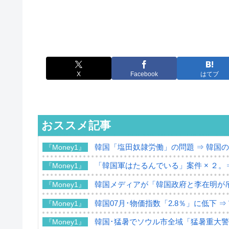
X
Facebook
はてブ
おススメ記事
韓国「塩田奴隷労働」の問題 ⇒ 韓国
『Money1』
「韓国軍はたるんでいる」案件 × ２。
『Money1』
韓国メディアが「韓国政府と李在明が
『Money1』
韓国07月･物価指数「2.8％」に低下 
『Money1』
韓国･猛暑でソウル市全域「猛暑重大
『Money1』