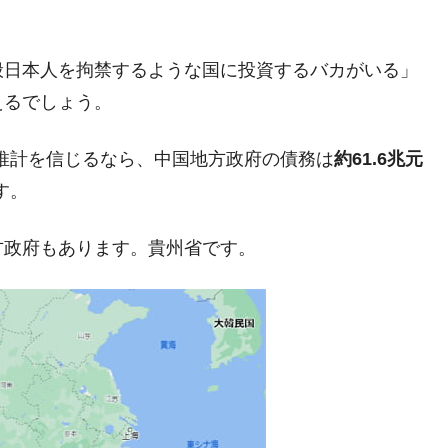
ない「50.5％」に上昇
れた ⇒ 国家が行った恐るべき株価操作であり、空前の国政
般日本人を拘禁するような国に投資するバカがいる」
えるでしょう。
議活動」
rg』の推計を信じるなら、中国地方政府の債務は
約61.6兆元
⇒ 中国の過剰生産が世界を蝕む。
す。
業種は全般的「不調」⇒ PSIが示す現況は決して良くない。
ン』1人当たり賠償10万ウォンを認定 ⇒ 総額3兆7,000億
方政府もあります。貴州省です。
DX」1番艦、2032年竣工と公示
の協調に韓国がいっちょがみしたのでは。
⇒ 実は韓国で『BYD』車は売れている。6カ月で対前年同期比
さっそく空港に詰めかけ「出て行け！」「極右勢力」のプラカー