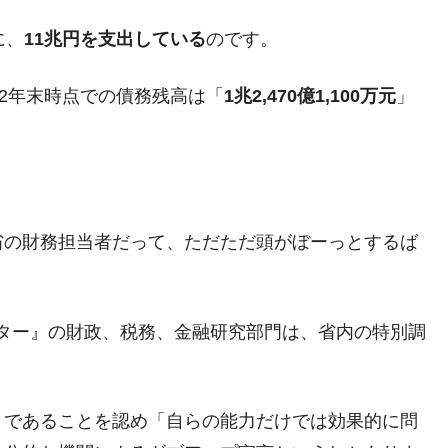
に、
11兆円を支出している
のです。
22年末時点での債務残高は「
1兆2,470億1,100万元
」
がもらえる賞金とは？
？
りそうなスーパーリーグとは？
高位だった選手とは？
省の財務担当者だって、ただただ頭がぼーっとするば
打っている意外な選手とは？
は？
センター』の財政、税務、金融研究部門は、省内の特別調
」であることを認め「自らの能力だけでは効果的に問