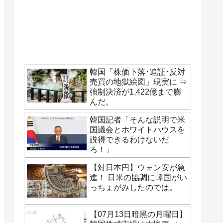
韓国「株価下落･追証･反対
売買の地獄絵図」現実に ⇒
強制決済が1,422億まで膨
んだ。
韓国記者「そんな説明で米
国議会とホワイトハウスを
説得できるわけないだ
ろ！」
【対日本円】ウォン安が急
進！ 日米の協調に韓国がい
っちょがみしたのでは。
【07月13日暗黒の月曜日】