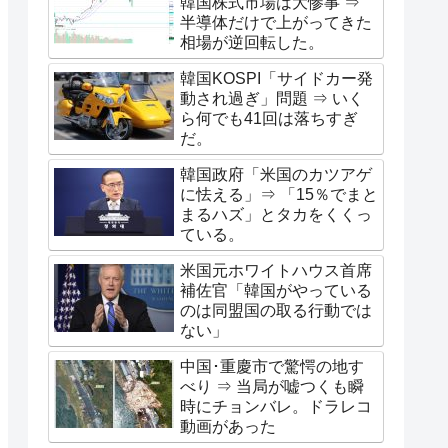
韓国株式市場は大惨事 ⇒
半導体だけで上がってきた
相場が逆回転した。
韓国KOSPI「サイドカー発
動され過ぎ」問題 ⇒ いく
ら何でも41回は落ちすぎ
だ。
韓国政府「米国のカツアゲ
に怯える」⇒ 「15％でまと
まるハズ」とタカをくくっ
ている。
米国元ホワイトハウス首席
補佐官「韓国がやっている
のは同盟国の取る行動では
ない」
中国･重慶市で驚愕の地す
べり ⇒ 当局が嘘つくも瞬
時にチョンバレ。ドラレコ
動画があった