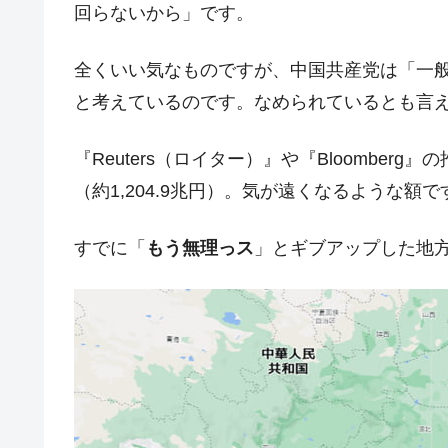
回らないから」です。
韓国･帰ってきた李在明。李在明を支持し
『Money1』
韓国大統領府ボンクラ政策室長が告発さ
『Money1』
全くいい気なものですが、中国共産党は「一
壟断
と考えているのです。なめられているとも言
韓国･警察職員が「丸刈りになって抗
『Money1』
『Reuters（ロイター）』や『Bloombe
中国だけが鉄鋼輸出を異常増加させる 
『Money1』
（約1,204.9兆円）。気が遠くなるような額で
韓国製造業「半導体絶好調」のウラで他
『Money1』
【米韓激突案件】韓国消費者院が『クーパ
『Money1』
すでに「
もう無理っス
」とギブアップした地
韓国で猛暑。南東部では干ばつ
『Money1』
韓国型イージス搭載の次世代駆逐艦「KD
『Money1』
【対日本円】ウォン安が急進！ 日米
『Money1』
韓国政府『BYD』車への補助金を全廃 
『Money1』
1.9倍！
在韓米国大使スティールが着韓！⇒ 
『Money1』