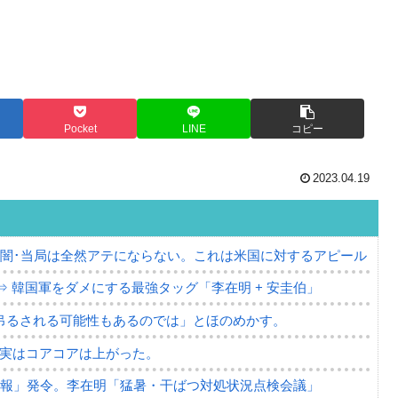
Pocket
LINE
コピー
2023.04.19
の闇･当局は全然アテにならない。これは米国に対するアピール
⇒ 韓国軍をダメにする最強タッグ「李在明 + 安圭伯」
吊るされる可能性もあるのでは」とほのめかす。
⇒ 実はコアコアは上がった。
警報」発令。李在明「猛暑・干ばつ対処状況点検会議」