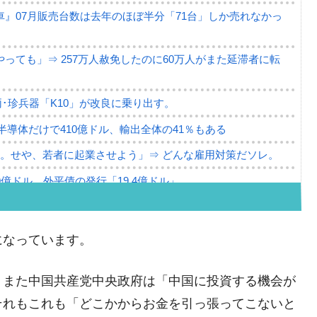
』07月販売台数は去年のほぼ半分「71台」しか売れなかっ
っても」⇒ 257万人赦免したのに60万人がまた延滞者に転
･珍兵器「K10」が改良に乗り出す。
。半導体だけで410億ドル、輸出全体の41％もある
。せや、若者に起業させよう」⇒ どんな雇用対策だソレ。
79億ドル。外平債の発行「19.4億ドル」
ーバーにウソのデータを入力したのは明白だ」
薄な発言。
になっています。
な国だ。
、また中国共産党中央政府は「中国に投資する機会が
ます」⇒「金を経由するドル入手」手段ではないのか？
それもこれも「どこかからお金を引っ張ってこないと
4億ドル」まで拡大 ⇒ 海外資金の動きに強く左右される状態