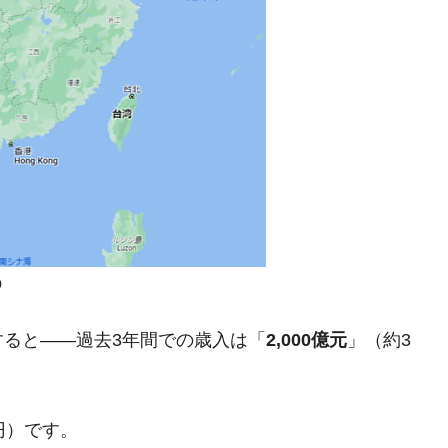
模のAIデータセンター整備」⇒ だから無理だってば。
清算はほぼ終わった」
兆蒸発。
うキャンペーン」⇒ あの名物教授も登場！
さすぎ」では。
む。営業利益80.2％も減少
ットにぶん殴る法案」提出！⇒ クーパン問題は合衆国企業に対
p
暴落に他人事のような発言。
ると――過去3年間での歳入は「
2,000億元
」（約3
年2Qの業績「史上最高益」当期純利益は前年同期比13.4倍に。
術の塊！
億円）です。
都道府県とは？