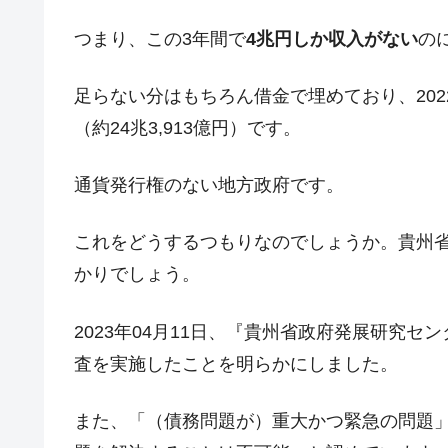
今話題の「楽天ライオンズ」とは？
Fact1
つまり、この3年間で
4兆円しか収入がない
の
奇跡の毛色「白毛馬」とは？
Fact1
足らない分はもちろん借金で埋めており、20
全て勝つといくら？ 競馬GI競走で勝利騎手
Fact1
（約24兆3,913億円）です。
平成仮面ライダーの意外すぎるモチーフとは
Fact1
発表から2日で大崩壊、鳴かず飛ばずに終わ
Fact1
通貨発行権のない地方政府です。
日本人マスターズ挑戦の歴史。松山以前に最
Fact1
これをどうするつもりなのでしょうか。貴州
甲子園通算本塁打、最多の清原に次いで多く
Fact1
かりでしょう。
セレクトセールの高額取引馬が稼いだ金額と
Fact1
2023年04月11日、『貴州省政府発展研究
査を実施したことを明らかにしました。
また、「（債務問題が）重大かつ緊急の問題