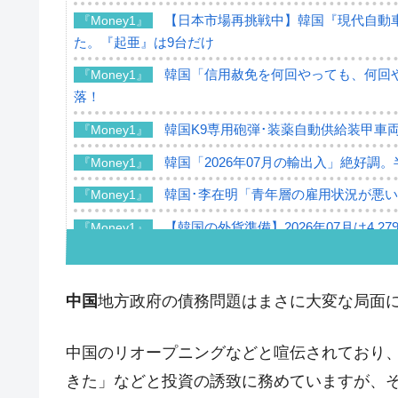
【日本市場再挑戦中】韓国『現代自動車
『Money1』
た。『起亜』は9台だけ
韓国「信用赦免を何回やっても、何回や
『Money1』
落！
韓国K9専用砲弾･装薬自動供給装甲車両
『Money1』
韓国「2026年07月の輸出入」絶好調
『Money1』
韓国･李在明「青年層の雇用状況が悪い
『Money1』
【韓国の外貨準備】2026年07月は4,2
『Money1』
韓国「ここは北朝鮮なのか。選管がサ
『Money1』
韓国･李在明さっそく不動産対策で浅
『Money1』
中国
地方政府の債務問題はまさに大変な局面
韓国は「中国と同じく」投資に不適格
『Money1』
中国のリオープニングなどと喧伝されており
『韓国銀行』が「金の保有量を増やし
『Money1』
きた」などと投資の誘致に務めていますが、
韓国･外為取引量「1日当たり1,214.
『Money1』