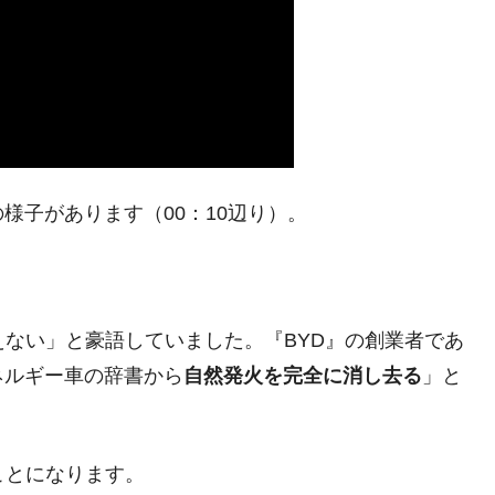
都道府県とは？
がもらえる賞金とは？
？
様子があります（00：10辺り）。
りそうなスーパーリーグとは？
高位だった選手とは？
打っている意外な選手とは？
えない」と豪語していました。『BYD』の創業者であ
は？
ネルギー車の辞書から
自然発火を完全に消し去る
」と
ことになります。