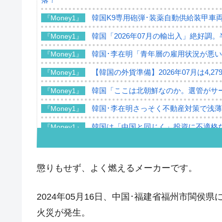
韓国K9専用砲弾･装薬自動供給装甲車両
『Money1』
韓国「2026年07月の輸出入」絶好調
『Money1』
韓国･李在明「青年層の雇用状況が悪い
『Money1』
【韓国の外貨準備】2026年07月は4,2
『Money1』
韓国「ここは北朝鮮なのか。選管がサ
『Money1』
韓国･李在明さっそく不動産対策で浅
『Money1』
韓国は「中国と同じく」投資に不適格
『Money1』
『韓国銀行』が「金の保有量を増やし
『Money1』
韓国･外為取引量「1日当たり1,214.
『Money1』
懲りもせず、よく燃えるメーカーです。
韓国･帰ってきた李在明。李在明を支持し
『Money1』
2024年05月16日、中国･福建省福州市閩侯
韓国大統領府ボンクラ政策室長が告発さ
『Money1』
壟断
火災が発生。