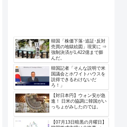
韓国「株価下落･追証･反対
売買の地獄絵図」現実に ⇒
強制決済が1,422億まで膨
んだ。
韓国記者「そんな説明で米
国議会とホワイトハウスを
説得できるわけないだ
ろ！」
【対日本円】ウォン安が急
進！ 日米の協調に韓国がい
っちょがみしたのでは。
【07月13日暗黒の月曜日】