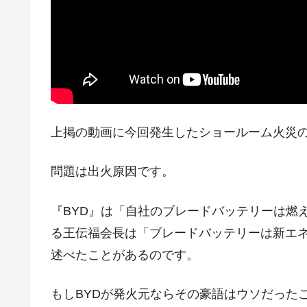
夏の甲子園、優勝校を最も多く輩出している
Fact1
今話題の「楽天ライオンズ」とは？
Fact1
奇跡の毛色「白毛馬」とは？
Fact1
全て勝つといくら？ 競馬GI競走で勝利騎手
Fact1
平成仮面ライダーの意外すぎるモチーフとは
Fact1
上掲の動画に今回発生したショールーム火災の
発表から2日で大崩壊、鳴かず飛ばずに終わ
Fact1
日本人マスターズ挑戦の歴史。松山以前に最
Fact1
問題は出火原因です。
甲子園通算本塁打、最多の清原に次いで多く
Fact1
『BYD』は「自社のブレードバッテリーは燃
セレクトセールの高額取引馬が稼いだ金額と
Fact1
る王伝福会長は「ブレードバッテリーは新エ
述べたことがあるのです。
もしBYDが発火元ならその豪語はウソだった