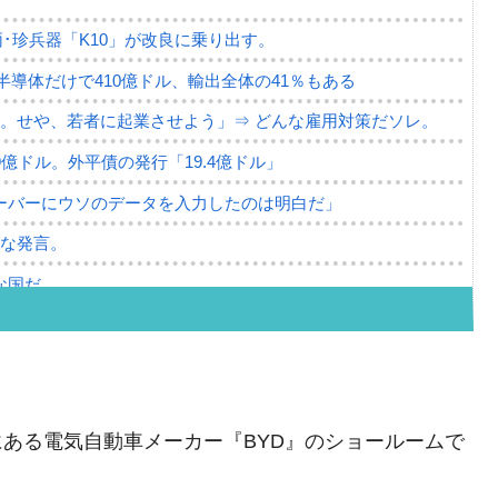
･珍兵器「K10」が改良に乗り出す。
。半導体だけで410億ドル、輸出全体の41％もある
。せや、若者に起業させよう」⇒ どんな雇用対策だソレ。
79億ドル。外平債の発行「19.4億ドル」
ーバーにウソのデータを入力したのは明白だ」
薄な発言。
な国だ。
ます」⇒「金を経由するドル入手」手段ではないのか？
4億ドル」まで拡大 ⇒ 海外資金の動きに強く左右される状態
ない「50.5％」に上昇
県にある電気自動車メーカー『BYD』のショールームで
れた ⇒ 国家が行った恐るべき株価操作であり、空前の国政