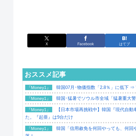
X
Facebook
はてブ
おススメ記事
韓国07月･物価指数「2.8％」に低下 
『Money1』
韓国･猛暑でソウル市全域「猛暑重大
『Money1』
【日本市場再挑戦中】韓国『現代自動車
『Money1』
た。『起亜』は9台だけ
韓国「信用赦免を何回やっても、何回や
『Money1』
落！