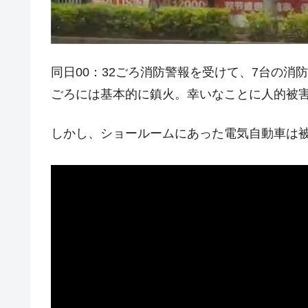
韓国『国民年金公団』株価暴落で200
『Money1』
韓国政府「ニセＫ-ブランドを通報しよ
『Money1』
韓国「橋が落ちました」⇒ 耐久性「な
『Money1』
同日00：32ごろ消防警報を受けて、7台の消防
韓国鉄鋼最大手『POSCO』ズブズブ沈
『Money1』
ごろには基本的に鎮火。幸いなことに人的被
米国下院「韓国の公務員個人をターゲ
『Money1』
する差別。許してはおかぬ
しかし、ショールームにあった電気自動車は
韓国ボンクラ政策室長･金容範、株価
『Money1』
韓国半導体『SKハイニックス』2026
『Money1』
韓国･加徳島新国際空港「またも暗礁」の
『Money1』
【速報】韓国株式市場の暴落・本日07
『Money1』
発動！
IT産業は人を雇用する効果は低い。全
『Money1』
日本の誇る海洋資源調査船『白嶺』は先進技
Fact1