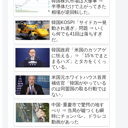
韓国株式市場は大惨事 ⇒
半導体だけで上がってきた
相場が逆回転した。
韓国KOSPI「サイドカー発
動され過ぎ」問題 ⇒ いく
ら何でも41回は落ちすぎ
だ。
韓国政府「米国のカツアゲ
に怯える」⇒ 「15％でまと
まるハズ」とタカをくくっ
ている。
米国元ホワイトハウス首席
補佐官「韓国がやっている
のは同盟国の取る行動では
ない」
中国･重慶市で驚愕の地す
べり ⇒ 当局が嘘つくも瞬
時にチョンバレ。ドラレコ
動画があった