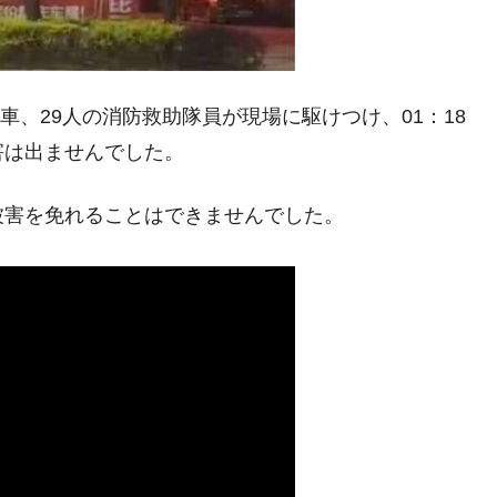
兆蒸発。
うキャンペーン」⇒ あの名物教授も登場！
さすぎ」では。
車、29人の消防救助隊員が現場に駆けつけ、01：18
む。営業利益80.2％も減少
害は出ませんでした。
ットにぶん殴る法案」提出！⇒ クーパン問題は合衆国企業に対
被害を免れることはできませんでした。
暴落に他人事のような発言。
年2Qの業績「史上最高益」当期純利益は前年同期比13.4倍に。
危機 ⇒ 10.7兆では損が出るからできない。
月29日(水)もサイドカー・サーキットブレイカーの二段コンボ
産業の半分未満しか雇用を生まない
術の塊！