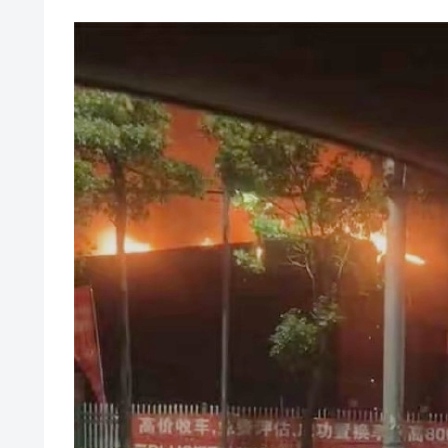
韓国･警察職員が「丸刈りになって抗
『Money1』
中国だけが鉄鋼輸出を異常増加させる 
『Money1』
韓国製造業「半導体絶好調」のウラで他
『Money1』
【米韓激突案件】韓国消費者院が『クーパ
『Money1』
韓国で猛暑。南東部では干ばつ
『Money1』
韓国型イージス搭載の次世代駆逐艦「KD
『Money1』
【対日本円】ウォン安が急進！ 日米
『Money1』
韓国政府『BYD』車への補助金を全廃 
『Money1』
1.9倍！
在韓米国大使スティールが着韓！⇒ 
『Money1』
ドを掲げる「在韓反米勢力」
韓国政府「2035年までに18.4GW規
『Money1』
JPモルガン「韓国レバレッジETFの
『Money1』