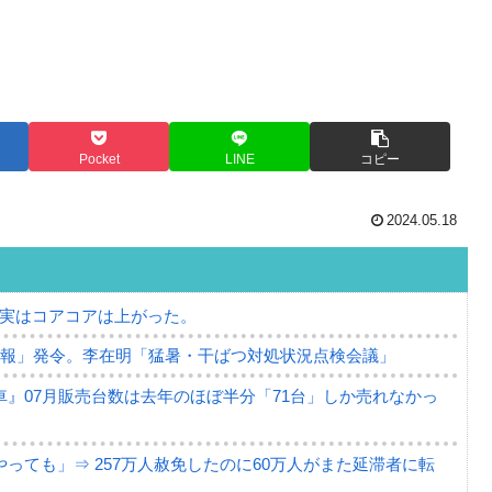
Pocket
LINE
コピー
2024.05.18
⇒ 実はコアコアは上がった。
警報」発令。李在明「猛暑・干ばつ対処状況点検会議」
』07月販売台数は去年のほぼ半分「71台」しか売れなかっ
っても」⇒ 257万人赦免したのに60万人がまた延滞者に転