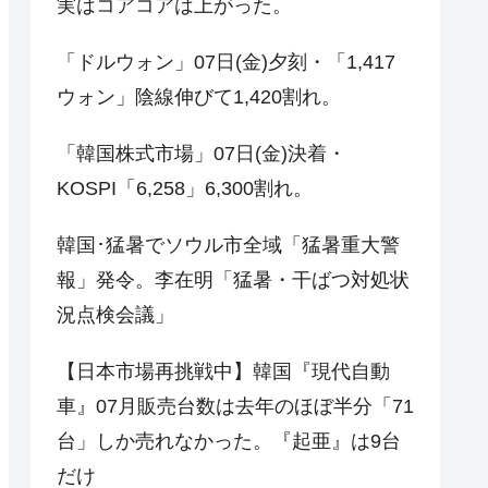
実はコアコアは上がった。
「ドルウォン」07日(金)夕刻・「1,417
ウォン」陰線伸びて1,420割れ。
「韓国株式市場」07日(金)決着・
KOSPI「6,258」6,300割れ。
韓国･猛暑でソウル市全域「猛暑重大警
報」発令。李在明「猛暑・干ばつ対処状
況点検会議」
【日本市場再挑戦中】韓国『現代自動
車』07月販売台数は去年のほぼ半分「71
台」しか売れなかった。『起亜』は9台
だけ