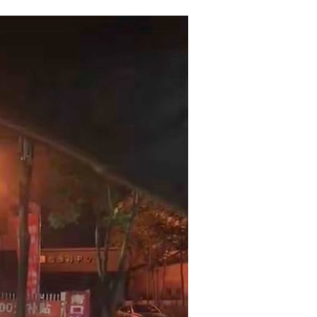
議活動」
⇒ 中国の過剰生産が世界を蝕む。
業種は全般的「不調」⇒ PSIが示す現況は決して良くない。
ン』1人当たり賠償10万ウォンを認定 ⇒ 総額3兆7,000億
DX」1番艦、2032年竣工と公示
の協調に韓国がいっちょがみしたのでは。
⇒ 実は韓国で『BYD』車は売れている。6カ月で対前年同期比
さっそく空港に詰めかけ「出て行け！」「極右勢力」のプラカー
模のAIデータセンター整備」⇒ だから無理だってば。
清算はほぼ終わった」