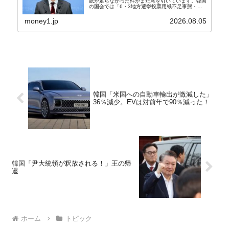
紙が足らなかった件がまだ尾を引いています。韓国
の国会では「6・3地方選挙投票用紙不足事態・国
政調査特別委員会」が設けられ、調査を続けていま
す。『国民の力』の朱晋佑（チュ・ジヌ）議員はそ
money1.jp
2026.08.05
の委員の一...
韓国「米国への自動車輸出が激減した」
36％減少。EVは対前年で90％減った！
韓国「尹大統領が釈放される！」王の帰
還
ホーム
トピック