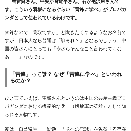
↑一番雷鋒さん、中央が習近平さん、右が毛沢東さんで
韓国政府『BYD』車への補助金を全廃 ⇒ 実
『Money1』
す。こういう看板になるぐらい「雷鋒に学べ」がプロパガ
は韓国で『BYD』車は売れている。6カ月で対前年同期比
1.9倍！
ンダとして使われているわけです。
在韓米国大使スティールが着韓！⇒ さっそ
『Money1』
く空港に詰めかけ「出て行け！」「極右勢力」のプラカー
雷鋒なので「関取ですか」と聞きたくなるようなお名前で
ドを掲げる「在韓反米勢力」
すが、日本人なら普通は「誰それ？」となるでしょう。中
韓国政府「2035年までに18.4GW規模のAIデ
『Money1』
国の皆さんにとっても「今さらそんなこと言われてもな
ータセンター整備」⇒ だから無理だってば。
あ……」なのです。
JPモルガン「韓国レバレッジETFの清算は
『Money1』
ほぼ終わった」
「雷鋒」って誰？ なぜ「雷鋒に学べ」といわれ
るのか？
韓国『国民年金公団』株価暴落で200兆蒸
『Money1』
発。
韓国政府「ニセＫ-ブランドを通報しようキ
『Money1』
ひと言でいえば、雷鋒さんというのは中国の共産主義プロ
ャンペーン」⇒ あの名物教授も登場！
パガンダにおける模範的な兵士（解放軍の英雄）として知
韓国「橋が落ちました」⇒ 耐久性「なさす
『Money1』
られる人物です。
ぎ」では。
韓国鉄鋼最大手『POSCO』ズブズブ沈む。
彼は「自己犠牲」「勤勉」「党への忠誠」を象徴する存在
『Money1』