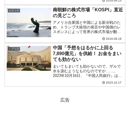
2019.08.13
本も独自に「敵国から攻められないよう
な最低限の装備」を有する必要がありま
南朝鮮の株式市場「KOSPI」直近
トピック
す。原子力潜水艦4隻のロ...
の見どころ
アメリカ合衆国と中国による新冷戦のた
め、トランプ大統領の発言や中国側のレ
スポンスによって世界の株式市場が翻弄
される状況となっています。日韓対立に
2019.08.19
よって危機が伝えられる韓国の株式市場
ですが、現在はどのような推移になって
中国「予想をはるかに上回る
トピック
いるのでしょうか。韓国株...
7,890億元」を供給！ お金をまい
ても効かない
まいてもまいても効かないので、ザルで
水を汲むようなものなのですが……。
2023年10月16日、『中国人民銀行』は、
市中銀行に対して市中銀行に短期資金を
2023.10.17
融通する1年物中期貸出制度（MLF）金利
を2.50％で凍結しました。ここまでは予
想どおりで...
広告