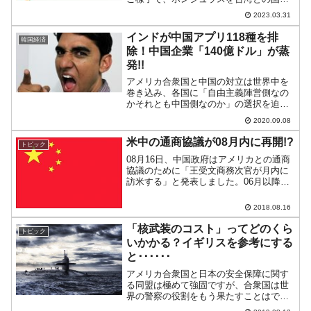
を破棄するように仕向けました。しか
2023.03.31
し、それで台湾への嫌がらせが終わった
わけではなく、もし蔡総統がアメリカ合
インドが中国アプリ118種を排
韓国経済
衆国のケビン・マッカーシー下...
除！中国企業「140億ドル」が蒸
発!!
アメリカ合衆国と中国の対立は世界中を
巻き込み、各国に「自由主義陣営側なの
かそれとも中国側なのか」の選択を迫る
結果となっています。インドは国境紛争
2020.09.08
で中国ともめていますので、もちろん
「反中国」です。インド政府は中国製ア
米中の通商協議が08月内に再開!?
トピック
プリ118種のサービス停止...
08月16日、中国政府はアメリカとの通商
協議のために「王受文商務次官が月内に
訪米する」と発表しました。06月以降、
両国の交渉は途絶え、アメリカ・トラン
プ大統領はしきりに「中国は交渉のテー
2018.08.16
ブルにつくべき」とジャブを放ってきま
したが、やっとこさ...
「核武装のコスト」ってどのくら
トピック
いかかる？イギリスを参考にする
と･･････
アメリカ合衆国と日本の安全保障に関す
る同盟は極めて強固ですが、合衆国は世
界の警察の役割をもう果たすことはでき
ないと自ら認めています。そのため、日