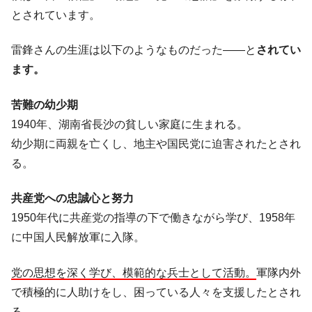
営業利益80.2％も減少
とされています。
米国下院「韓国の公務員個人をターゲット
『Money1』
にぶん殴る法案」提出！⇒ クーパン問題は合衆国企業に対
雷鋒さんの生涯は以下のようなものだった――と
されてい
する差別。許してはおかぬ
ます。
韓国ボンクラ政策室長･金容範、株価暴落に
『Money1』
他人事のような発言。
苦難の幼少期
1940年、湖南省長沙の貧しい家庭に生まれる。
韓国半導体『SKハイニックス』2026年2Qの
『Money1』
業績「史上最高益」当期純利益は前年同期比13.4倍に。
幼少期に両親を亡くし、地主や国民党に迫害されたとされ
る。
韓国･加徳島新国際空港「またも暗礁」の危
『Money1』
機 ⇒ 10.7兆では損が出るからできない。
共産党への忠誠心と努力
【速報】韓国株式市場の暴落・本日07月29
『Money1』
1950年代に共産党の指導の下で働きながら学び、1958年
日(水)もサイドカー・サーキットブレイカーの二段コンボ
発動！
に中国人民解放軍に入隊。
IT産業は人を雇用する効果は低い。全産業の
『Money1』
半分未満しか雇用を生まない
党の思想を深く学び、模範的な兵士として活動。
軍隊内外
で積極的に人助けをし、困っている人々を支援したとされ
韓国「株式市場が賭博場のように変質した
『Money1』
のは政界の責任だ」
る。