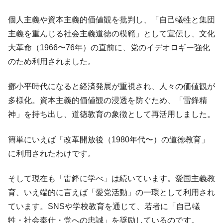
平成仮面ライダーの意外すぎるモチーフとは？
Fact1
個人主義や資本主義的価値観を批判し、「自己犠牲と集団
発表から2日で大崩壊、鳴かず飛ばずに終わりそう
Fact1
主義を重んじる社会主義道徳の模範」として宣伝し、文化
なスーパーリーグとは？
大革命（1966〜76年）の直前に、党のイデオロギー強化
日本人マスターズ挑戦の歴史。松山以前に最高位
Fact1
のため利用されました。
だった選手とは？
甲子園通算本塁打、最多の清原に次いで多く打っ
Fact1
鄧小平時代になると経済発展が重視され、人々の価値観が
ている意外な選手とは？
多様化。資本主義的価値観の浸透を防ぐため、「雷鋒精
セレクトセールの高額取引馬が稼いだ金額とは？
Fact1
神」を持ち出し、道徳教育の象徴として再活用しました。
簡単にいえば「改革開放後（1980年代〜）の道徳教育」
に利用されたわけです。
そして現在も「雷鋒に学べ」は続いています。愛国主義教
育、いえ端的に言えば「愛党活動」の一環として利用され
ています。SNSや学校教育を通じて、若者に「自己犠
牲・社会奉仕・党への忠誠」を奨励しているのです。