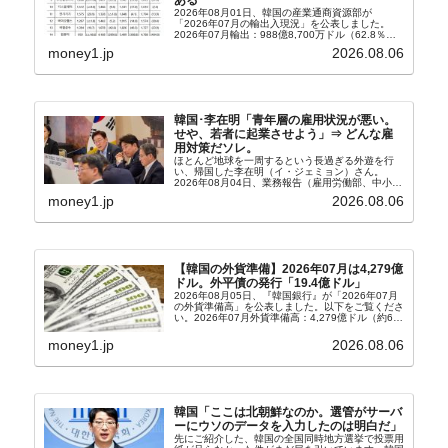
ある
2026年08月01日、韓国の産業通商資源部が
「2026年07月の輸出入現況」を公表しました。
2026年07月輸出：988億8,700万ドル（62.8％）
輸入：685億6,300万ドル（26.5％）貿易収支：
money1.jp
2026.08.06
303億2,400万ドル2026...
韓国･李在明「青年層の雇用状況が悪い。
せや、若者に起業させよう」⇒ どんな雇
用対策だソレ。
ほとんど地球を一周するという長過ぎる外遊を行
い、帰国した李在明（イ・ジェミョン）さん。
2026年08月04日、業務報告（雇用労働部、中小ベ
ンチャー企業部、公正取引委員会）を主催。この席
money1.jp
2026.08.06
上、韓国大統領に成りおおせた李在明（イ・ジェミ
ョン）さん...
【韓国の外貨準備】2026年07月は4,279億
ドル。外平債の発行「19.4億ドル」
2026年08月05日、『韓国銀行』が「2026年07月
の外貨準備高」を公表しました。以下をご覧くださ
い。2026年07月外貨準備高：4,279億ドル（約67
兆4,456億円）※前月比：+6億ドル＜＜内訳＞＞
⇒Securities：3,80...
money1.jp
2026.08.06
韓国「ここは北朝鮮なのか。選管がサーバ
ーにウソのデータを入力したのは明白だ」
先にご紹介した、韓国の全国同時地方選挙で投票用