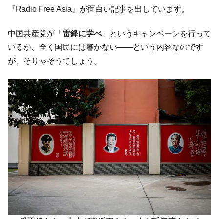
韓国大統領府ボンクラ政策室長が告発され
『Radio Free Asia』が面白い記事を出しています。
『Money1』
た ⇒ 国家が行った恐るべき株価操作であり、空前の国政壟
断
中国共産党が「
雷鋒に学べ
」というキャンペーンを行って
韓国･警察職員が「丸刈りになって抗議活
『Money1』
いるが、全く国民には響かない――という内容なのです
動」
が、そりゃそうでしょう。
中国だけが鉄鋼輸出を異常増加させる ⇒ 中
『Money1』
国の過剰生産が世界を蝕む。
韓国製造業「半導体絶好調」のウラで他業
『Money1』
種は全般的「不調」⇒ PSIが示す現況は決して良くない。
【米韓激突案件】韓国消費者院が『クーパ
『Money1』
ン』1人当たり賠償10万ウォンを認定 ⇒ 総額3兆7,000億
韓国で猛暑。南東部では干ばつ
『Money1』
韓国型イージス搭載の次世代駆逐艦
『Money1』
「KDDX」1番艦、2032年竣工と公示
【対日本円】ウォン安が急進！ 日米の協調
『Money1』
に韓国がいっちょがみしたのでは。