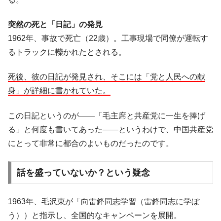
韓国「2026年1Q 資金循環統計」面白い結果
『Money1』
突然の死と「日記」の発見
に。
1962年、事故で死亡（22歳）。工事現場で同僚が運転す
韓国化学企業最大手『ロッテケミカル』純
『Money1』
るトラックに轢かれたとされる。
借入金が約8兆。信用格付け「ネガティブ」にダウン
韓国株式市場･暗黒の火曜日。サーキットブ
『Money1』
死後、彼の日記が発見され、そこには「党と人民への献
レイカーも発動！ 半導体2銘柄の暴落
身」が詳細に書かれていた。
韓国･カードローン金利「15％」突破！
『Money1』
日本の誇る海洋資源調査船『白嶺』は先進技術の
Fact1
この日記というのが――「毛主席と共産党に一生を捧げ
塊！
る」と何度も書いてあった――というわけで、中国共産党
夏の甲子園、優勝校を最も多く輩出している都道
Fact1
にとって非常に都合のよいものだったのです。
府県とは？
今話題の「楽天ライオンズ」とは？
Fact1
話を盛っていないか？という疑念
奇跡の毛色「白毛馬」とは？
Fact1
全て勝つといくら？ 競馬GI競走で勝利騎手がもら
Fact1
1963年、毛沢東が「向雷鋒同志学習（雷鋒同志に学ぼ
える賞金とは？
う））と指示し、全国的なキャンペーンを展開。