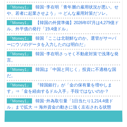
韓国･李在明「青年層の雇用状況が悪い。せ
『Money1』
や、若者に起業させよう」⇒ どんな雇用対策だソレ。
【韓国の外貨準備】2026年07月は4,279億ド
『Money1』
ル。外平債の発行「19.4億ドル」
韓国「ここは北朝鮮なのか。選管がサーバ
『Money1』
ーにウソのデータを入力したのは明白だ」
韓国･李在明さっそく不動産対策で浅薄な発
『Money1』
言。
韓国は「中国と同じく」投資に不適格な国
『Money1』
だ。
『韓国銀行』が「金の保有量を増やしま
『Money1』
す」⇒「金を経由するドル入手」手段ではないのか？
韓国･外為取引量「1日当たり1,214.4億ド
『Money1』
ル」まで拡大 ⇒ 海外資金の動きに強く左右される状態
韓国･帰ってきた李在明。李在明を支持しな
『Money1』
い「50.5％」に上昇