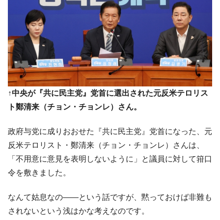
↑中央が『共に民主党』党首に選出された元反米テロリス
ト鄭清来（チョン・チョンレ）さん。
政府与党に成りおおせた『共に民主党』党首になった、元
反米テロリスト・鄭清来（チョン・チョンレ）さんは、
「不用意に意見を表明しないように」と議員に対して箝口
令を敷きました。
なんて姑息なの――という話ですが、黙っておけば非難も
されないという浅はかな考えなのです。