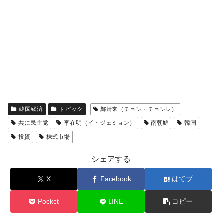
韓国経済
トピック
鄭清来（チョン・チョンレ）
共に民主党
李在明（イ・ジェミョン）
南朝鮮
韓国
投資
株式市場
シェアする
X
Facebook
はてブ
Pocket
LINE
コピー