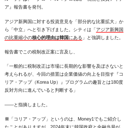
奇跡の毛色「白毛馬」とは？
Fact1
ア』報告書を発刊。
全て勝つといくら？ 競馬GI競走で勝利騎手がもら
Fact1
える賞金とは？
アジア新興国に対する投資意見を「部分的な比重拡大」か
ら「中立」へと引き下げました。シティは「
アジア新興国
平成仮面ライダーの意外すぎるモチーフとは？
Fact1
の比重縮小の
核心的理由は韓国
にある
」と強調しました。
発表から2日で大崩壊、鳴かず飛ばずに終わりそう
Fact1
なスーパーリーグとは？
報告書でこの税制改正案に言及し、
日本人マスターズ挑戦の歴史。松山以前に最高位
Fact1
だった選手とは？
「一般的に税制改正は市場に長期的な影響を及ぼさないと
甲子園通算本塁打、最多の清原に次いで多く打っ
Fact1
考えられるが、今回の措置は企業価値の向上を目指す『コ
ている意外な選手とは？
リア・アップ（Korea Up）』プログラムの趣旨とは180度
セレクトセールの高額取引馬が稼いだ金額とは？
Fact1
反対方向に進んでいると判断する」
――と指摘しました。
※
「コリア・アップ」というのは、Money1でもご紹介し
たことがありますが、2024年末に韓国政府と金融当局が