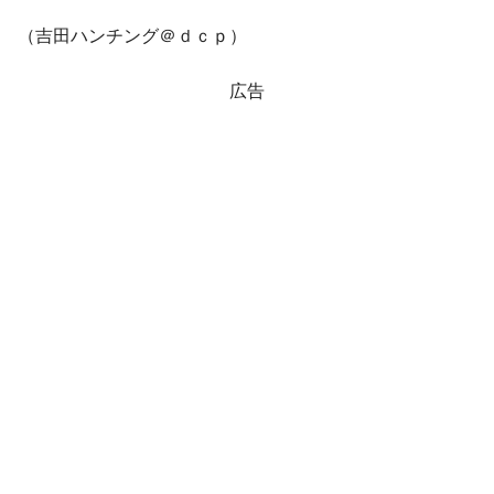
（吉田ハンチング＠ｄｃｐ）
広告