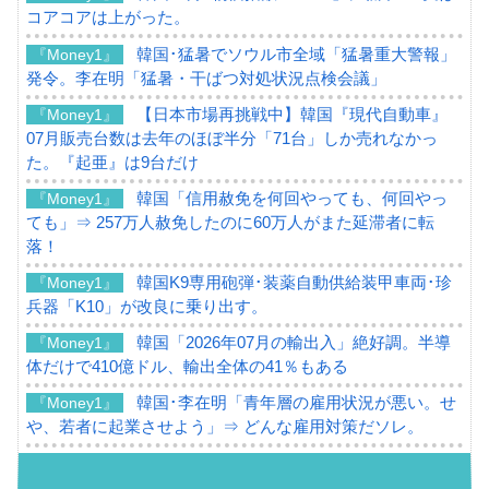
コアコアは上がった。
韓国･猛暑でソウル市全域「猛暑重大警報」
『Money1』
発令。李在明「猛暑・干ばつ対処状況点検会議」
【日本市場再挑戦中】韓国『現代自動車』
『Money1』
07月販売台数は去年のほぼ半分「71台」しか売れなかっ
た。『起亜』は9台だけ
韓国「信用赦免を何回やっても、何回やっ
『Money1』
ても」⇒ 257万人赦免したのに60万人がまた延滞者に転
落！
韓国K9専用砲弾･装薬自動供給装甲車両･珍
『Money1』
兵器「K10」が改良に乗り出す。
韓国「2026年07月の輸出入」絶好調。半導
『Money1』
体だけで410億ドル、輸出全体の41％もある
韓国･李在明「青年層の雇用状況が悪い。せ
『Money1』
や、若者に起業させよう」⇒ どんな雇用対策だソレ。
【韓国の外貨準備】2026年07月は4,279億ド
『Money1』
ル。外平債の発行「19.4億ドル」