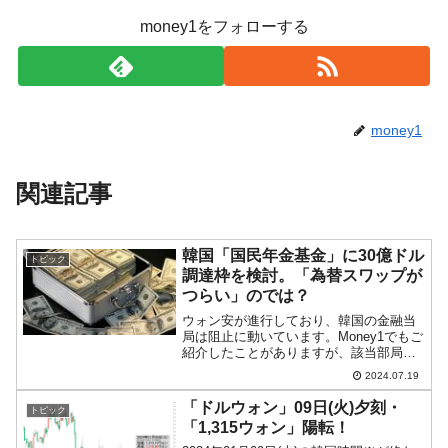
money1をフォローする
money1
関連記事
韓国「国民年金基金」に30億ドル
トピック
調達枠を検討。「為替スワップが
つらい」のでは？
ウォン安が進行しており、韓国の金融当
局は阻止に動いています。Money1でもご
紹介したことがありますが、該当部局の
人間が「1ドル＝1,400ウォン」が心理的
2024.07.19
な抵抗線だとすでに告白していますので
（ばかだなあ）、あと10ウォンほどで
「ドルウォン」09日(火)夕刻・
トピック
す。ウォン安...
「1,315ウォン」陽転！