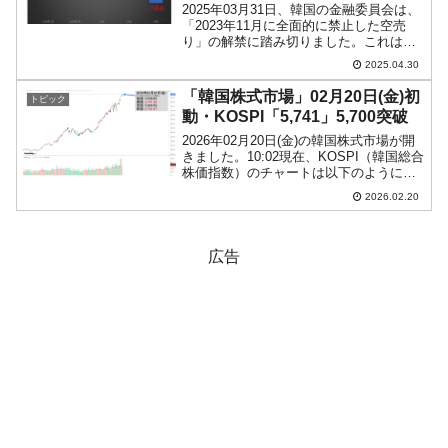
2025年03月31日、韓国の金融委員会は、
「2023年11月に全面的に禁止した空売
り」の解禁に踏み切りました。これは一
応「空売りの全面解禁」とか報道されて
2025.04.30
いますが、正しくありません。金融委員
会が出したプレスリリースによれば、解
「韓国株式市場」02月20日(金)初
トピック
禁後2カ月間...
動・KOSPI「5,741」5,700突破
2026年02月20日(金)の韓国株式市場が開
きました。10:02現在、KOSPI（韓国総合
株価指数）のチャートは以下のようにな
っています（チャートは
2026.02.20
『Investing.com』より引用）。やりまし
た。「5,700」を突破しました。KOS...
広告