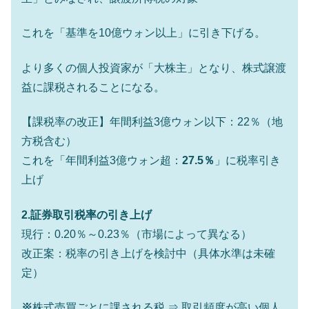
動」
中国だけが鉄鋼輸出を異常増加させる ⇒ 中
『Money1』
これを「基準を10億ウォン以上」に引き下げる。
国の過剰生産が世界を蝕む。
より多くの個人投資家が「大株主」となり、株式譲渡
韓国製造業「半導体絶好調」のウラで他業
『Money1』
種は全般的「不調」⇒ PSIが示す現況は決して良くない。
益に課税されることになる。
【米韓激突案件】韓国消費者院が『クーパ
『Money1』
【課税率の改正】年間利益3億ウォン以下：22％（地
ン』1人当たり賠償10万ウォンを認定 ⇒ 総額3兆7,000億
方税含む）
韓国で猛暑。南東部では干ばつ
『Money1』
これを「年間利益3億ウォン超：
27.5％
」に税率引き
韓国型イージス搭載の次世代駆逐艦
『Money1』
上げ
「KDDX」1番艦、2032年竣工と公示
【対日本円】ウォン安が急進！ 日米の協調
『Money1』
2.証券取引税率の引き上げ
に韓国がいっちょがみしたのでは。
現行：0.20％～0.23％（市場によって異なる）
韓国政府『BYD』車への補助金を全廃 ⇒ 実
『Money1』
改正案：税率の引き上げを検討中（具体水準は未確
は韓国で『BYD』車は売れている。6カ月で対前年同期比
定）
1.9倍！
在韓米国大使スティールが着韓！⇒ さっそ
『Money1』
※
株式売買ごとに課される税 ⇒ 取引頻度が高い個人