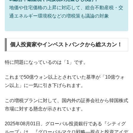
韓国ボンクラ政策室長･金容範、株価暴落に
『Money1』
地価や住宅価格の上昇に対応して、総合不動産税・交
他人事のような発言。
通エネルギー環境税などの増税策も議論の対象
韓国半導体『SKハイニックス』2026年2Qの
『Money1』
業績「史上最高益」当期純利益は前年同期比13.4倍に。
韓国･加徳島新国際空港「またも暗礁」の危
『Money1』
個人投資家やインベストバンクから総スカン！
機 ⇒ 10.7兆では損が出るからできない。
【速報】韓国株式市場の暴落・本日07月29
『Money1』
特に問題になっているのは「1」です。
日(水)もサイドカー・サーキットブレイカーの二段コンボ
発動！
これまで50億ウォン以上とされていた基準が「10億ウォ
IT産業は人を雇用する効果は低い。全産業の
『Money1』
半分未満しか雇用を生まない
ン以上」に一気に引き下げられます。
日本の誇る海洋資源調査船『白嶺』は先進技術の
Fact1
この増税プランに対して、国内外の証券会社から韓国株式
塊！
市場に対する懸念が示されています。
夏の甲子園、優勝校を最も多く輩出している都道
Fact1
府県とは？
2025年08月01日、グローバル投資銀行である『シティグ
今話題の「楽天ライオンズ」とは？
Fact1
ループ』は、『グローバルマクロ戦略―視点と投資アイデ