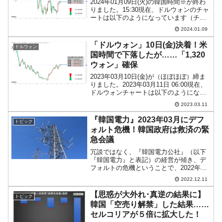
2024年01月09日(火)の韓国時間※が終わ
りました。15:30現在、ドルウォンのチャ
ートは以下のようになっています（チャ
ートは『Investing.com』より引用）。陽
2024.01.09
転しました！ ウォン安方向に進行し、現
在のところ「1ドル＝1,31...
「ドルウォン」10日(金)決着！米
ドルウォン
国時間で下落したが……「1,320
ウォン」確保
2023年03月10日(金)が（ほぼほぼ）締ま
りました。2023年03月11日 06:00現在、
ドルウォンチャートは以下のようになっ
ています（チャートは『Investing.com』
2023.03.11
より引用：以下同）。残念ながら陰線で
終わりました。長い下ヒ...
『韓国電力』2023年03月にデフ
トピック
ォルト危機！韓国政府は救済の緊
急会議
冗談ではなく、『韓国電力公社』（以下
『韓国電力』と表記）の経営が傾き、デ
フォルトの危機ということで、2022年12
月09日、韓国の産業通商資源部が緊急対
2022.12.11
策会議を開きました。以下は産業通商資
源部が出したプレスリリースです。面倒
【思惑が大外れ･真逆の結果に】
トピック
くさい方は、強調...
韓国「空売り解禁」した結果……
セルコリアが５倍に拡大した！