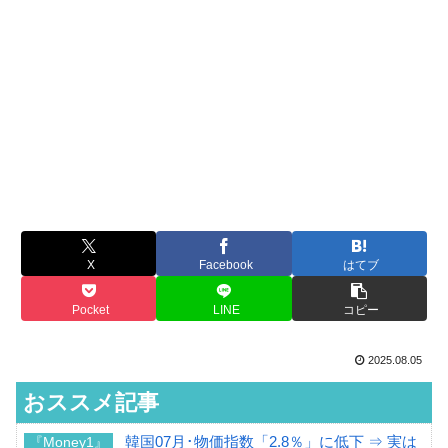
X
Facebook
はてブ
Pocket
LINE
コピー
2025.08.05
おススメ記事
韓国07月･物価指数「2.8％」に低下 ⇒ 実は
『Money1』