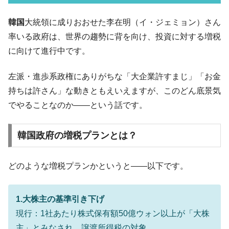
韓国「ここは北朝鮮なのか。選管がサーバ
『Money1』
韓国
大統領に成りおおせた李在明（イ・ジェミョン）さん
ーにウソのデータを入力したのは明白だ」
率いる政府は、世界の趨勢に背を向け、投資に対する増税
韓国･李在明さっそく不動産対策で浅薄な発
『Money1』
に向けて進行中です。
言。
韓国は「中国と同じく」投資に不適格な国
『Money1』
左派・進歩系政権にありがちな「大企業許すまじ」「お金
だ。
持ちは許さん」な動きともえいえますが、このどん底景気
『韓国銀行』が「金の保有量を増やしま
『Money1』
でやることなのか――という話です。
す」⇒「金を経由するドル入手」手段ではないのか？
韓国･外為取引量「1日当たり1,214.4億ド
『Money1』
韓国政府の増税プランとは？
ル」まで拡大 ⇒ 海外資金の動きに強く左右される状態
韓国･帰ってきた李在明。李在明を支持しな
『Money1』
どのような増税プランかというと――以下です。
い「50.5％」に上昇
韓国大統領府ボンクラ政策室長が告発され
『Money1』
た ⇒ 国家が行った恐るべき株価操作であり、空前の国政壟
1.大株主の基準引き下げ
断
現行：1社あたり株式保有額50億ウォン以上が「大株
韓国･警察職員が「丸刈りになって抗議活
『Money1』
主」とみなされ、譲渡所得税の対象