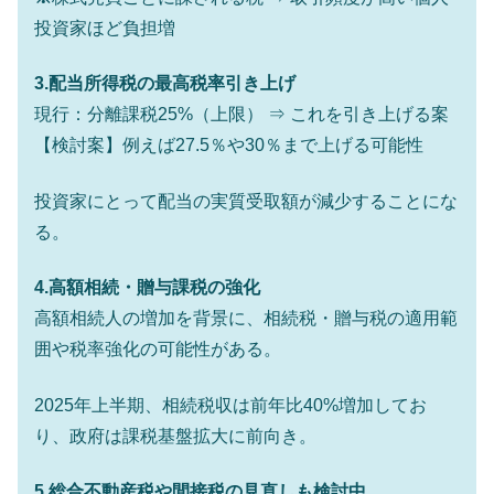
く空港に詰めかけ「出て行け！」「極右勢力」のプラカー
投資家ほど負担増
ドを掲げる「在韓反米勢力」
韓国政府「2035年までに18.4GW規模のAIデ
『Money1』
3.配当所得税の最高税率引き上げ
ータセンター整備」⇒ だから無理だってば。
現行：分離課税25%（上限） ⇒ これを引き上げる案
JPモルガン「韓国レバレッジETFの清算は
『Money1』
【検討案】例えば27.5％や30％まで上げる可能性
ほぼ終わった」
韓国『国民年金公団』株価暴落で200兆蒸
『Money1』
投資家にとって配当の実質受取額が減少することにな
発。
る。
韓国政府「ニセＫ-ブランドを通報しようキ
『Money1』
ャンペーン」⇒ あの名物教授も登場！
4.高額相続・贈与課税の強化
韓国「橋が落ちました」⇒ 耐久性「なさす
『Money1』
高額相続人の増加を背景に、相続税・贈与税の適用範
ぎ」では。
囲や税率強化の可能性がある。
韓国鉄鋼最大手『POSCO』ズブズブ沈む。
『Money1』
営業利益80.2％も減少
2025年上半期、相続税収は前年比40%増加してお
米国下院「韓国の公務員個人をターゲット
『Money1』
り、政府は課税基盤拡大に前向き。
にぶん殴る法案」提出！⇒ クーパン問題は合衆国企業に対
する差別。許してはおかぬ
5.総合不動産税や間接税の見直しも検討中