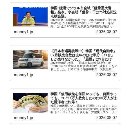
韓国･猛暑でソウル市全域「猛暑重大警
報」発令。李在明「猛暑・干ばつ対処状況
点検会議」
2026年夏。韓国は猛暑です。2026年08月2日午後
1時26分には慶尚南道の梁山市で「42.5℃」を記
録。これは1904年に近代的な気象観測が始まって
以来の韓国史上最高気温です。08月04日には、ソ
money1.jp
2026.08.07
ウル市全域への「猛暑重大警報」が発令され...
【日本市場再挑戦中】韓国『現代自動車』
07月販売台数は去年のほぼ半分「71台」
しか売れなかった。『起亜』は9台だけ
2026年08月06日、『日本自動車輸入組合』が
「2026年7月度輸入車新規登録台数（速報）」を公
表しました。日本市場に再挑戦中の『現代自動
車』、また日本市場を攻略したい『BYD』の販売
money1.jp
2026.08.07
台数はこの中に捉えられているはずです。先月から
は韓国の...
韓国「信用赦免を何回やっても、何回やっ
ても」⇒ 257万人赦免したのに60万人がま
た延滞者に転落！
韓国では政権ごとに徳政令を発動しています。先に
ご紹介したとおり、韓国大統領に成りおおせた李在
明（イ・ジェミョン）さんも、尹錫悦（ユン・ソギ
ョル）前政権が行った――「新出発基金」をバッド
money1.jp
2026.08.07
バンクにして不良債権の買い取りを行い、分割償還
や元利減免...