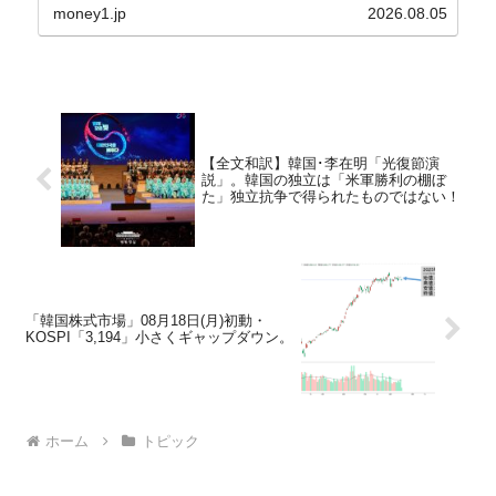
す。『国民の力』の朱晋佑（チュ・ジヌ）議員はそ
money1.jp
2026.08.05
の委員の一...
【全文和訳】韓国･李在明「光復節演
説」。韓国の独立は「米軍勝利の棚ぼ
た」独立抗争で得られたものではない！
「韓国株式市場」08月18日(月)初動・
KOSPI「3,194」小さくギャップダウン。
ホーム
トピック