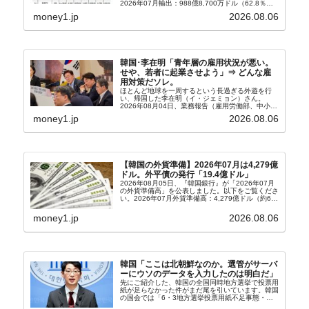
2026年07月輸出：988億8,700万ドル（62.8％）
輸入：685億6,300万ドル（26.5％）貿易収支：
money1.jp
2026.08.06
303億2,400万ドル2026...
韓国･李在明「青年層の雇用状況が悪い。
せや、若者に起業させよう」⇒ どんな雇
用対策だソレ。
ほとんど地球を一周するという長過ぎる外遊を行
い、帰国した李在明（イ・ジェミョン）さん。
2026年08月04日、業務報告（雇用労働部、中小ベ
ンチャー企業部、公正取引委員会）を主催。この席
money1.jp
2026.08.06
上、韓国大統領に成りおおせた李在明（イ・ジェミ
ョン）さん...
【韓国の外貨準備】2026年07月は4,279億
ドル。外平債の発行「19.4億ドル」
2026年08月05日、『韓国銀行』が「2026年07月
の外貨準備高」を公表しました。以下をご覧くださ
い。2026年07月外貨準備高：4,279億ドル（約67
兆4,456億円）※前月比：+6億ドル＜＜内訳＞＞
⇒Securities：3,80...
money1.jp
2026.08.06
韓国「ここは北朝鮮なのか。選管がサーバ
ーにウソのデータを入力したのは明白だ」
先にご紹介した、韓国の全国同時地方選挙で投票用
紙が足らなかった件がまだ尾を引いています。韓国
の国会では「6・3地方選挙投票用紙不足事態・国
政調査特別委員会」が設けられ、調査を続けていま