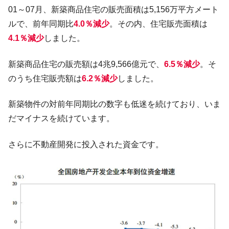
韓国「株式市場が賭博場のように変質した
『Money1』
01～07月、新築商品住宅の販売面積は5,156万平方メート
のは政界の責任だ」
ルで、前年同期比
4.0％減少
。その内、住宅販売面積は
韓国「2026年1Q 資金循環統計」面白い結果
『Money1』
4.1％減少
しました。
に。
韓国化学企業最大手『ロッテケミカル』純
『Money1』
新築商品住宅の販売額は4兆9,566億元で、
6.5％減少
。そ
借入金が約8兆。信用格付け「ネガティブ」にダウン
のうち住宅販売額は
6.2％減少
しました。
韓国株式市場･暗黒の火曜日。サーキットブ
『Money1』
レイカーも発動！ 半導体2銘柄の暴落
新築物件の対前年同期比の数字も低迷を続けており、いま
韓国･カードローン金利「15％」突破！
『Money1』
だマイナスを続けています。
日本の誇る海洋資源調査船『白嶺』は先進技術の
Fact1
塊！
さらに不動産開発に投入された資金です。
夏の甲子園、優勝校を最も多く輩出している都道
Fact1
府県とは？
今話題の「楽天ライオンズ」とは？
Fact1
奇跡の毛色「白毛馬」とは？
Fact1
全て勝つといくら？ 競馬GI競走で勝利騎手がもら
Fact1