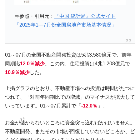
に韓国がいっちょがみしたのでは。
韓国政府『BYD』車への補助金を全廃 ⇒ 実
『Money1』
⇒参照・引用元：
『中国 統計局』公式サイト
は韓国で『BYD』車は売れている。6カ月で対前年同期比
「2025年1—7月份全国房地产市场基本情况」
1.9倍！
在韓米国大使スティールが着韓！⇒ さっそ
『Money1』
く空港に詰めかけ「出て行け！」「極右勢力」のプラカー
ドを掲げる「在韓反米勢力」
01～07月の全国不動産開発投資は5兆3,580億元で、前年
韓国政府「2035年までに18.4GW規模のAIデ
『Money1』
同期比
12.0％減少
。この内、住宅投資は4兆1,208億元で
ータセンター整備」⇒ だから無理だってば。
10.9％減少
した。
JPモルガン「韓国レバレッジETFの清算は
『Money1』
ほぼ終わった」
上掲グラフのとおり、不動産市場への投資は時間がたつに
韓国『国民年金公団』株価暴落で200兆蒸
『Money1』
つれて、「対前年同期比での増減」のマイナスが拡大して
発。
いっています。01～07月累計で「
-12.0％
」。
韓国政府「ニセＫ-ブランドを通報しようキ
『Money1』
ャンペーン」⇒ あの名物教授も登場！
もう
お金が
儲
からないところに資金突っ込むばかはいません。
韓国「橋が落ちました」⇒ 耐久性「なさす
『Money1』
不動産開発、またその市場が回復していないどころか、ど
ぎ」では。