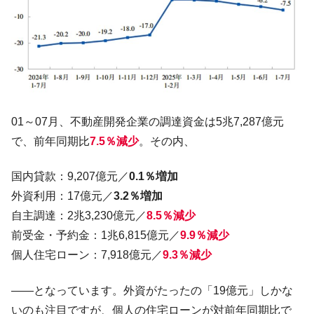
える賞金とは？
平成仮面ライダーの意外すぎるモチーフとは？
Fact1
発表から2日で大崩壊、鳴かず飛ばずに終わりそう
Fact1
なスーパーリーグとは？
日本人マスターズ挑戦の歴史。松山以前に最高位
Fact1
だった選手とは？
01～07月、不動産開発企業の調達資金は5兆7,287億元
甲子園通算本塁打、最多の清原に次いで多く打っ
Fact1
で、前年同期比
7.5％減少
。その内、
ている意外な選手とは？
セレクトセールの高額取引馬が稼いだ金額とは？
Fact1
国内貸款：9,207億元／
0.1％増加
外資利用：17億元／
3.2％増加
自主調達：2兆3,230億元／
8.5％減少
前受金・予約金：1兆6,815億元／
9.9％減少
個人住宅ローン：7,918億元／
9.3％減少
――となっています。外資がたったの「19億元」しかな
いのも注目ですが、個人の住宅ローンが対前年同期比で