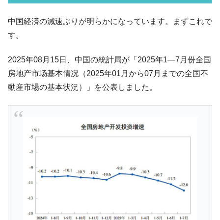
い「50.5％」に上昇
韓国大統領府ボンクラ政策室長が告発され
中国経済の減速ぶりが明らかになっています。まずこれで
『Money1』
た ⇒ 国家が行った恐るべき株価操作であり、空前の国政壟
す。
断
韓国･警察職員が「丸刈りになって抗議活
『Money1』
2025年08月15日、中国の統計局が「2025年1—7月份全国
動」
房地产市场基本情况（2025年01月から07月までの全国不
中国だけが鉄鋼輸出を異常増加させる ⇒ 中
『Money1』
動産市場の基本状況）」を公表しました。
国の過剰生産が世界を蝕む。
韓国製造業「半導体絶好調」のウラで他業
『Money1』
種は全般的「不調」⇒ PSIが示す現況は決して良くない。
【米韓激突案件】韓国消費者院が『クーパ
『Money1』
ン』1人当たり賠償10万ウォンを認定 ⇒ 総額3兆7,000億
韓国で猛暑。南東部では干ばつ
『Money1』
韓国型イージス搭載の次世代駆逐艦
『Money1』
「KDDX」1番艦、2032年竣工と公示
【対日本円】ウォン安が急進！ 日米の協調
『Money1』