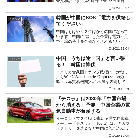
全文和訳です。第9回日中韓中3カ国首脳
会議共同宣言」発表2024.05.27-第9回日
2024.05.27
中韓日中3国首脳会議共同宣言1.尹錫悦
（ユン・ソギョル）大韓民国大統領、岸
韓国が中国にSOS「電力を供給し
トピック
田文雄...
てください」
中国はもはやリスクばかりの国になって
います。中国に進出した企業は電力不足
で工場の停止を余儀なくされるというひ
どい目に遭っているわけですが、韓国企
2021.11.04
業もご多分に漏れずです。Money1でもご
紹介したとおり、例えば『SKハイニック
中国「うちは途上国」と言い張
トピック
ス』は半導体工場...
る！ 韓国は降伏
アメリカ合衆国トランプ政権は、かねて
よりWTO(World Trade Organizationの
略：世界貿易機関)への不満を表明してき
ました。拒否権がないこと、裁定が遅い
2019.10.29
こと、さらには合衆国の主張が通らない
こと(笑)など、合衆国の不満は挙...
『テスラ』は2030年「中国市場
トピック
から消える」予測。中国企業の電
気自動車が台頭する
イーロン・マスクCEO率いる電気自動車
メーカー『テスラ』（Tesla）は、ギガフ
ァクトリーを造るなど中国に入れ込んで
います。しかし、『モルガン・スタンレ
2020.10.05