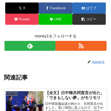
X
Facebook
はてブ
Pocket
LINE
コピー
money1をフォローする
money1
関連記事
【全文】日中韓共同宣言が出た。
トピック
「できもしない夢」がモリモリ
日中韓首脳会談が終わり、共同宣言が出
ました。実に38項に及ぶもので、以下が