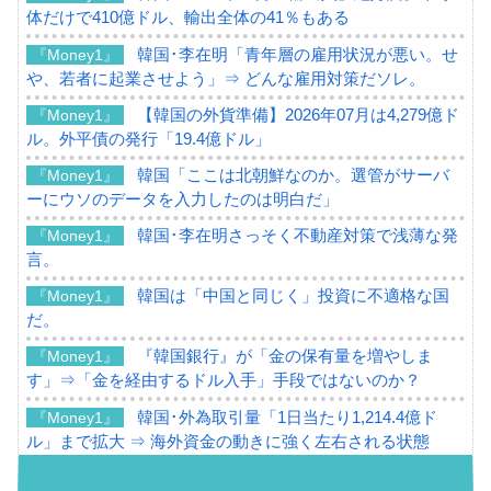
体だけで410億ドル、輸出全体の41％もある
韓国･李在明「青年層の雇用状況が悪い。せ
『Money1』
や、若者に起業させよう」⇒ どんな雇用対策だソレ。
【韓国の外貨準備】2026年07月は4,279億ド
『Money1』
ル。外平債の発行「19.4億ドル」
韓国「ここは北朝鮮なのか。選管がサーバ
『Money1』
ーにウソのデータを入力したのは明白だ」
韓国･李在明さっそく不動産対策で浅薄な発
『Money1』
言。
韓国は「中国と同じく」投資に不適格な国
『Money1』
だ。
『韓国銀行』が「金の保有量を増やしま
『Money1』
す」⇒「金を経由するドル入手」手段ではないのか？
韓国･外為取引量「1日当たり1,214.4億ド
『Money1』
ル」まで拡大 ⇒ 海外資金の動きに強く左右される状態
韓国･帰ってきた李在明。李在明を支持しな
『Money1』