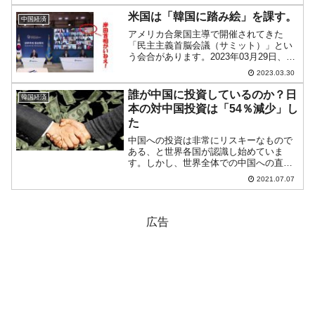
ー』のアナリスト、アダム・ジョナス
（Adam Jonas）さんは「2030年にはテ
米国は「韓国に踏み絵」を課す。
中国経済
スラは...
アメリカ合衆国主導で開催されてきた
「民主主義首脳会議（サミット）」とい
う会合があります。2023年03月29日、こ
の第2回目が開催されました。↑第2回民主
2023.03.30
主義首脳会議。オンラインで参加する尹
錫悦（ユン・ソギョル）大統領、左には
誰が中国に投資しているのか？日
韓国経済
外交部長官の朴...
本の対中国投資は「54％減少」し
た
中国への投資は非常にリスキーなもので
ある、と世界各国が認識し始めていま
す。しかし、世界全体での中国への直接
投資金額は以下のように増えています。
2021.07.07
※記事末の『JETRO』のデータから
Money1でグラフ化しました。2016年の
「1,260.0億...
広告