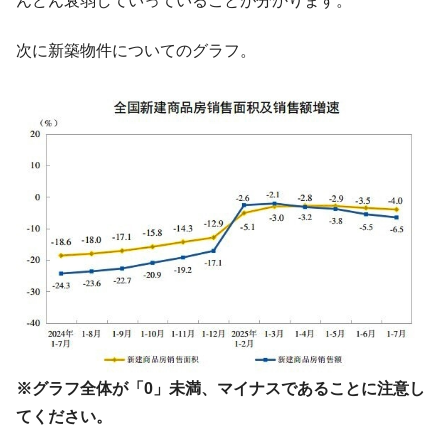
んどん衰弱していっていることが分かります。
韓国鉄鋼最大手『POSCO』ズブズブ沈む。
『Money1』
営業利益80.2％も減少
次に新築物件についてのグラフ。
米国下院「韓国の公務員個人をターゲット
『Money1』
にぶん殴る法案」提出！⇒ クーパン問題は合衆国企業に対
する差別。許してはおかぬ
韓国ボンクラ政策室長･金容範、株価暴落に
『Money1』
他人事のような発言。
韓国半導体『SKハイニックス』2026年2Qの
『Money1』
業績「史上最高益」当期純利益は前年同期比13.4倍に。
韓国･加徳島新国際空港「またも暗礁」の危
『Money1』
機 ⇒ 10.7兆では損が出るからできない。
【速報】韓国株式市場の暴落・本日07月29
『Money1』
日(水)もサイドカー・サーキットブレイカーの二段コンボ
発動！
※グラフ全体が「0」未満、マイナスであることに注意し
IT産業は人を雇用する効果は低い。全産業の
『Money1』
半分未満しか雇用を生まない
てください。