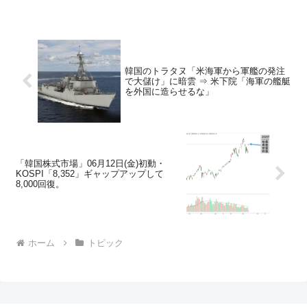
韓国のトラタヌ「米海軍から軍艦の発注
で大儲け」に暗雲 ⇒ 米下院「海軍の艦艇
を外国に造らせるな」
「韓国株式市場」06月12日(金)初動・
KOSPI「8,352」ギャップアップして
8,000回復。
ホーム
トピック