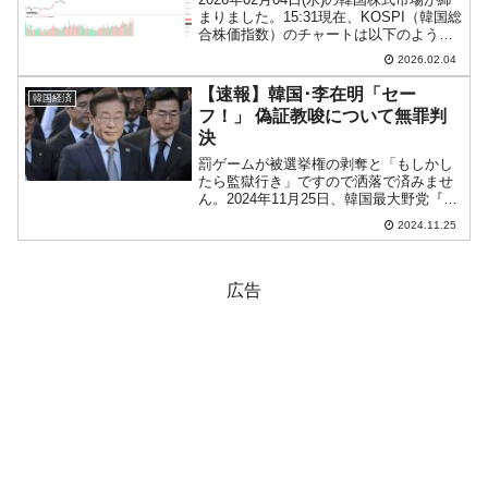
まりました。15:31現在、KOSPI（韓国総
合株価指数）のチャートは以下のように
なっています（チャートは
2026.02.04
『Investing.com』より引用）。陽線で終
了しました。KOSPIは「5,371」...
【速報】韓国･李在明「セー
韓国経済
フ！」 偽証教唆について無罪判
決
罰ゲームが被選挙権の剥奪と「もしかし
たら監獄行き」ですので洒落で済みませ
ん。2024年11月25日、韓国最大野党『共
に民主党』の党首、李在明（イ・ジェミ
2024.11.25
ョン）さんに対する裁判（5つあるうちの
2つ目）の判決が出ました。ソウル中央地
方裁判所第3...
広告