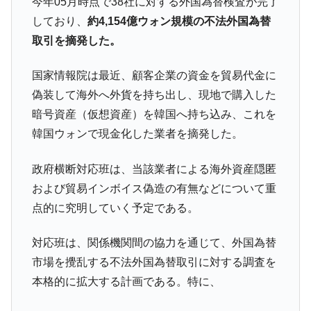
今年05月時点で38社に対する外国為替検査が完了
他人事のような発言。
しており、
約4,154億ウォン規模の不法外国為替
韓国半導体『SKハイニックス』2026年2Qの
『Money1』
取引を摘発した。
業績「史上最高益」当期純利益は前年同期比13.4倍に。
韓国･加徳島新国際空港「またも暗礁」の危
国家情報院は最近、顧客企業の資金を貿易代金に
『Money1』
機 ⇒ 10.7兆では損が出るからできない。
偽装して海外へ外貨を持ち出し、現地で購入した
【速報】韓国株式市場の暴落・本日07月29
『Money1』
暗号資産（仮想資産）を韓国へ持ち込み、これを
日(水)もサイドカー・サーキットブレイカーの二段コンボ
韓国ウォンで現金化した業者を摘発した。
発動！
IT産業は人を雇用する効果は低い。全産業の
『Money1』
政府横断対応班は、当該業者による海外資産隠匿
半分未満しか雇用を生まない
および貿易インボイス偽造の有無などについて重
日本の誇る海洋資源調査船『白嶺』は先進技術の
Fact1
点的に究明していく予定である。
塊！
対応班は、関係機関間の協力を通じて、外国為替
夏の甲子園、優勝校を最も多く輩出している都道
Fact1
府県とは？
市場を攪乱する不法外国為替取引に対する調査を
本格的に拡大する計画である。特に、
今話題の「楽天ライオンズ」とは？
Fact1
奇跡の毛色「白毛馬」とは？
Fact1