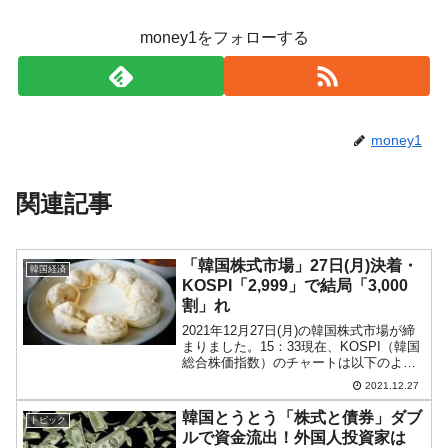
money1をフォローする
money1
関連記事
「韓国株式市場」27日(月)決着・
韓国経済
KOSPI「2,999」で結局「3,000
割」れ
2021年12月27日(月)の韓国株式市場が締
まりました。15：33現在、KOSPI（韓国
総合株価指数）のチャートは以下のよう
になっています（チャートは
2021.12.27
『Investing.com』より引用）。結局のと
ころ「3,000」を割りました。KOS...
韓国とうとう「株式と債券」ダブ
トピック
ルで資金流出！外国人投資家は