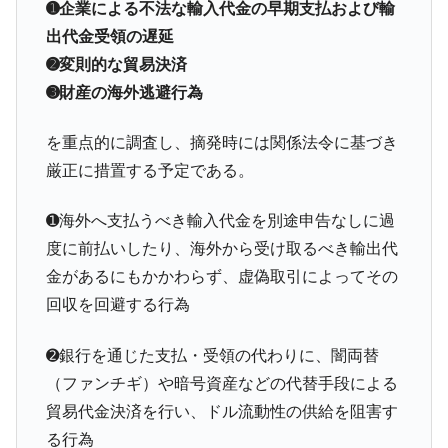
➊企業による不法な輸入代金の早期支払および輸
全て勝つといくら？ 競馬GI競走で勝利騎手がもら
Fact1
出代金受領の遅延
える賞金とは？
➋変則的な貿易決済
平成仮面ライダーの意外すぎるモチーフとは？
Fact1
➌財産の海外逃避行為
発表から2日で大崩壊、鳴かず飛ばずに終わりそう
Fact1
なスーパーリーグとは？
を重点的に調査し、摘発時には関係法令に基づき
日本人マスターズ挑戦の歴史。松山以前に最高位
Fact1
厳正に措置する予定である。
だった選手とは？
➊海外へ支払うべき輸入代金を別途申告なしに過
甲子園通算本塁打、最多の清原に次いで多く打っ
Fact1
ている意外な選手とは？
度に前払いしたり、海外から受け取るべき輸出代
金があるにもかかわらず、虚偽取引によってその
セレクトセールの高額取引馬が稼いだ金額とは？
Fact1
回収を回避する行為
➋銀行を通じた支払・受領の代わりに、闇両替
（ファンチギ）や暗号資産などの代替手段による
貿易代金決済を行い、ドル流動性の供給を阻害す
る行為