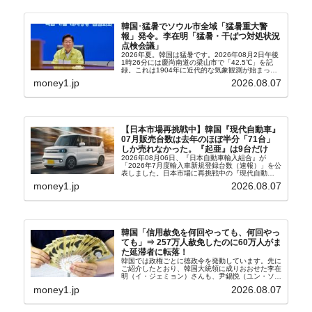
韓国･猛暑でソウル市全域「猛暑重大警
報」発令。李在明「猛暑・干ばつ対処状況
点検会議」
2026年夏。韓国は猛暑です。2026年08月2日午後
1時26分には慶尚南道の梁山市で「42.5℃」を記
録。これは1904年に近代的な気象観測が始まって
以来の韓国史上最高気温です。08月04日には、ソ
money1.jp
2026.08.07
ウル市全域への「猛暑重大警報」が発令され...
【日本市場再挑戦中】韓国『現代自動車』
07月販売台数は去年のほぼ半分「71台」
しか売れなかった。『起亜』は9台だけ
2026年08月06日、『日本自動車輸入組合』が
「2026年7月度輸入車新規登録台数（速報）」を公
表しました。日本市場に再挑戦中の『現代自動
車』、また日本市場を攻略したい『BYD』の販売
money1.jp
2026.08.07
台数はこの中に捉えられているはずです。先月から
は韓国の...
韓国「信用赦免を何回やっても、何回やっ
ても」⇒ 257万人赦免したのに60万人がま
た延滞者に転落！
韓国では政権ごとに徳政令を発動しています。先に
ご紹介したとおり、韓国大統領に成りおおせた李在
明（イ・ジェミョン）さんも、尹錫悦（ユン・ソギ
ョル）前政権が行った――「新出発基金」をバッド
money1.jp
2026.08.07
バンクにして不良債権の買い取りを行い、分割償還
や元利減免...