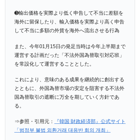
➌輸出価格を実際より低く申告して不当に差額を
海外に留保したり、輸入価格を実際より高く申告
して不当に多額の外貨を海外へ流出させる行為
また、今年01月15日の発足当時は今年上半期まで
運営する計画だった「不法外国為替取引対応班」
を常設化して運営することとした。
これにより、意味のある成果を継続的に創出する
とともに、外国為替市場の安定を阻害する不法外
国為替取引の遮断に万全を期していく方針であ
る。
⇒参照・引用元：
『韓国 財政経済部』公式サイト
「범정부 불법 외환거래 대응반 회의 개최」