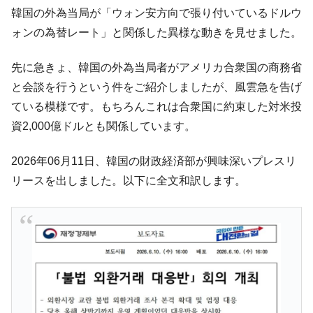
韓国「ここは北朝鮮なのか。選管がサーバ
『Money1』
韓国の外為当局が「ウォン安方向で張り付いているドルウ
ーにウソのデータを入力したのは明白だ」
ォンの為替レート」と関係した異様な動きを見せました。
韓国･李在明さっそく不動産対策で浅薄な発
『Money1』
言。
先に急きょ、韓国の外為当局者がアメリカ合衆国の商務省
韓国は「中国と同じく」投資に不適格な国
『Money1』
と会談を行うという件をご紹介しましたが、風雲急を告げ
だ。
ている模様です。もちろんこれは合衆国に約束した対米投
『韓国銀行』が「金の保有量を増やしま
『Money1』
資2,000億ドルとも関係しています。
す」⇒「金を経由するドル入手」手段ではないのか？
韓国･外為取引量「1日当たり1,214.4億ド
『Money1』
2026年06月11日、韓国の財政経済部が興味深いプレスリ
ル」まで拡大 ⇒ 海外資金の動きに強く左右される状態
リースを出しました。以下に全文和訳します。
韓国･帰ってきた李在明。李在明を支持しな
『Money1』
い「50.5％」に上昇
韓国大統領府ボンクラ政策室長が告発され
『Money1』
た ⇒ 国家が行った恐るべき株価操作であり、空前の国政壟
断
韓国･警察職員が「丸刈りになって抗議活
『Money1』
動」