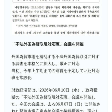
中国だけが鉄鋼輸出を異常増加させる ⇒ 中
『Money1』
国の過剰生産が世界を蝕む。
韓国製造業「半導体絶好調」のウラで他業
『Money1』
種は全般的「不調」⇒ PSIが示す現況は決して良くない。
【米韓激突案件】韓国消費者院が『クーパ
『Money1』
ン』1人当たり賠償10万ウォンを認定 ⇒ 総額3兆7,000億
「不法外国為替取引対応班」会議を開催
韓国で猛暑。南東部では干ばつ
『Money1』
韓国型イージス搭載の次世代駆逐艦
『Money1』
外国為替市場を攪乱する不法外国為替取引に対す
「KDDX」1番艦、2032年竣工と公示
る調査を本格的に拡大し、厳正に対応
【対日本円】ウォン安が急進！ 日米の協調
『Money1』
当初、今年上半期までの運営を予定していた対応
に韓国がいっちょがみしたのでは。
班を常設化
韓国政府『BYD』車への補助金を全廃 ⇒ 実
『Money1』
は韓国で『BYD』車は売れている。6カ月で対前年同期比
財政経済部は、2026年06月10日（水）、政府横
1.9倍！
断の「不法外国為替取引対応班」会議を開催し
在韓米国大使スティールが着韓！⇒ さっそ
『Money1』
た。今回の会議は、去る06月07日（日）に開催さ
く空港に詰めかけ「出て行け！」「極右勢力」のプラカー
れた緊急市場安定点検会議の後続措置の一環とし