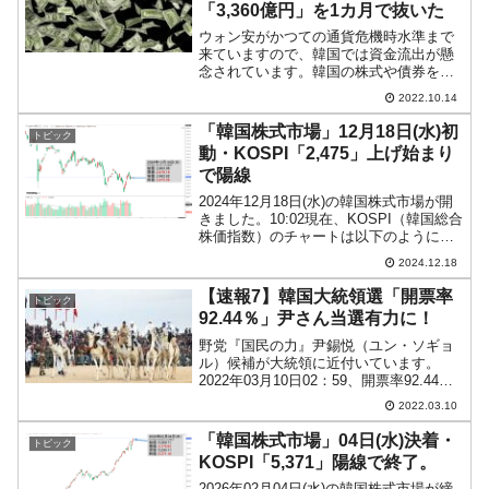
「3,360億円」を1カ月で抜いた
ウォン安がかつての通貨危機時水準まで
来ていますので、韓国では資金流出が懸
念されています。韓国の株式や債券を保
有していても為替差損を出す可能性が高
2022.10.14
まるので、外国人投資家が資金を引き上
げます。この資金流出が奔流になると、
「韓国株式市場」12月18日(水)初
トピック
当然ウォン売りドル買いが...
動・KOSPI「2,475」上げ始まり
で陽線
2024年12月18日(水)の韓国株式市場が開
きました。10:02現在、KOSPI（韓国総合
株価指数）のチャートは以下のようにな
っています（チャートは
2024.12.18
『Investing.com』より引用）。上げ始ま
りで、現在のところ陽線。KOSPIは「2...
【速報7】韓国大統領選「開票率
トピック
92.44％」尹さん当選有力に！
野党『国民の力』尹錫悦（ユン・ソギョ
ル）候補が大統領に近付いています。
2022年03月10日02：59、開票率92.44％
まできました。得票率は以下です。「開
2022.03.10
票率92.44％時点」の得票率李在明（イ・
ジェミョン）：47.77％尹錫悦（ユン・...
「韓国株式市場」04日(水)決着・
トピック
KOSPI「5,371」陽線で終了。
2026年02月04日(水)の韓国株式市場が締