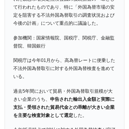
ドを掲げる「在韓反米勢力」
て行われたものであり、特に「外国為替市場の安
韓国政府「2035年までに18.4GW規模のAIデ
『Money1』
定を阻害する不法外国為替取引の調査状況および
ータセンター整備」⇒ だから無理だってば。
今後の計画」について重点的に議論した。
JPモルガン「韓国レバレッジETFの清算は
『Money1』
ほぼ終わった」
参加機関：国家情報院、国税庁、関税庁、金融監
韓国『国民年金公団』株価暴落で200兆蒸
『Money1』
督院、韓国銀行
発。
韓国政府「ニセＫ-ブランドを通報しようキ
『Money1』
関税庁は今年01月から、高為替レートに便乗した
ャンペーン」⇒ あの名物教授も登場！
不法外国為替取引に対する外国為替検査を進めて
韓国「橋が落ちました」⇒ 耐久性「なさす
『Money1』
いる。
ぎ」では。
韓国鉄鋼最大手『POSCO』ズブズブ沈む。
『Money1』
過去5年間において貿易・外国為替取引規模が大
営業利益80.2％も減少
きい企業のうち、
申告された輸出入金額と実際に
米国下院「韓国の公務員個人をターゲット
『Money1』
支払・受領された貿易代金との乖離が大きい企業
にぶん殴る法案」提出！⇒ クーパン問題は合衆国企業に対
を主要な検査対象として選定
した。
する差別。許してはおかぬ
韓国ボンクラ政策室長･金容範、株価暴落に
『Money1』