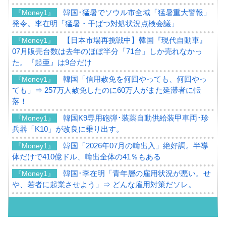
韓国･猛暑でソウル市全域「猛暑重大警報」
『Money1』
発令。李在明「猛暑・干ばつ対処状況点検会議」
【日本市場再挑戦中】韓国『現代自動車』
『Money1』
07月販売台数は去年のほぼ半分「71台」しか売れなかっ
た。『起亜』は9台だけ
韓国「信用赦免を何回やっても、何回やっ
『Money1』
ても」⇒ 257万人赦免したのに60万人がまた延滞者に転
落！
韓国K9専用砲弾･装薬自動供給装甲車両･珍
『Money1』
兵器「K10」が改良に乗り出す。
韓国「2026年07月の輸出入」絶好調。半導
『Money1』
体だけで410億ドル、輸出全体の41％もある
韓国･李在明「青年層の雇用状況が悪い。せ
『Money1』
や、若者に起業させよう」⇒ どんな雇用対策だソレ。
【韓国の外貨準備】2026年07月は4,279億ド
『Money1』
ル。外平債の発行「19.4億ドル」