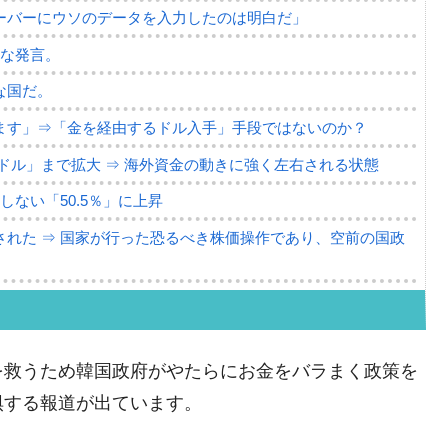
ーバーにウソのデータを入力したのは明白だ」
薄な発言。
な国だ。
ます」⇒「金を経由するドル入手」手段ではないのか？
4億ドル」まで拡大 ⇒ 海外資金の動きに強く左右される状態
ない「50.5％」に上昇
れた ⇒ 国家が行った恐るべき株価操作であり、空前の国政
議活動」
⇒ 中国の過剰生産が世界を蝕む。
を救うため韓国政府がやたらにお金をバラまく政策を
業種は全般的「不調」⇒ PSIが示す現況は決して良くない。
惧する報道が出ています。
ン』1人当たり賠償10万ウォンを認定 ⇒ 総額3兆7,000億