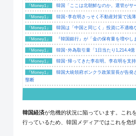
韓国「ここは北朝鮮なのか。選管がサ
『Money1』
韓国･李在明さっそく不動産対策で浅
『Money1』
韓国は「中国と同じく」投資に不適格
『Money1』
『韓国銀行』が「金の保有量を増やし
『Money1』
韓国･外為取引量「1日当たり1,214.
『Money1』
韓国･帰ってきた李在明。李在明を支持し
『Money1』
韓国大統領府ボンクラ政策室長が告発さ
『Money1』
壟断
韓国･警察職員が「丸刈りになって抗
『Money1』
中国だけが鉄鋼輸出を異常増加させる 
『Money1』
韓国経済
が危機的状況に陥っています。これ
韓国製造業「半導体絶好調」のウラで他
『Money1』
行っているため、韓国メディアではこれを危
【米韓激突案件】韓国消費者院が『クーパ
『Money1』
韓国で猛暑。南東部では干ばつ
『Money1』