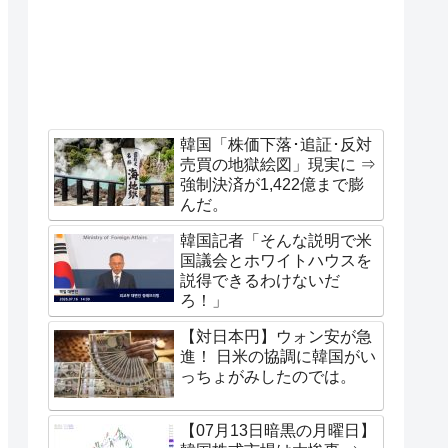
韓国「株価下落･追証･反対
売買の地獄絵図」現実に ⇒
強制決済が1,422億まで膨
んだ。
韓国記者「そんな説明で米
国議会とホワイトハウスを
説得できるわけないだ
ろ！」
【対日本円】ウォン安が急
進！ 日米の協調に韓国がい
っちょがみしたのでは。
【07月13日暗黒の月曜日】