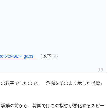
都道府県とは？
がもらえる賞金とは？
？
りそうなスーパーリーグとは？
t-to-GDP gaps」
（以下同）
高位だった選手とは？
打っている意外な選手とは？
は？
この数字でしたので、「危機をそのまま示した指標」
ス騒動の前から、韓国ではこの指標が悪化するスピー