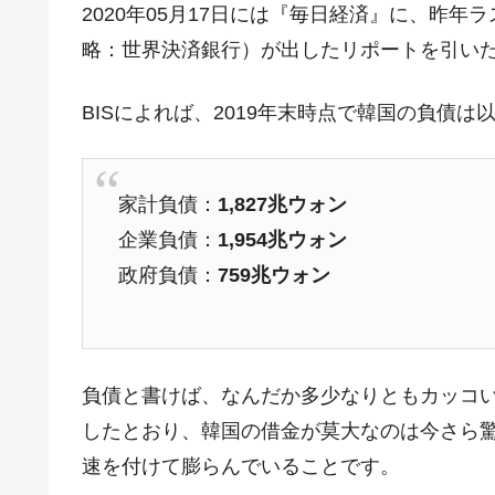
2020年05月17日には『毎日経済』に、昨年
韓国型イージス搭載の次世代駆逐艦「KD
『Money1』
略：世界決済銀行）が出したリポートを引い
【対日本円】ウォン安が急進！ 日米
『Money1』
BISによれば、2019年末時点で韓国の負債
韓国政府『BYD』車への補助金を全廃 
『Money1』
1.9倍！
在韓米国大使スティールが着韓！⇒ 
『Money1』
家計負債：
1,827兆ウォン
ドを掲げる「在韓反米勢力」
企業負債：
1,954兆ウォン
韓国政府「2035年までに18.4GW規
『Money1』
政府負債：
759兆ウォン
JPモルガン「韓国レバレッジETFの
『Money1』
韓国『国民年金公団』株価暴落で200
『Money1』
韓国政府「ニセＫ-ブランドを通報しよ
『Money1』
負債と書けば、なんだか多少なりともカッコ
韓国「橋が落ちました」⇒ 耐久性「な
『Money1』
したとおり、韓国の借金が莫大なのは今さら
韓国鉄鋼最大手『POSCO』ズブズブ沈
『Money1』
速を付けて膨らんでいることです。