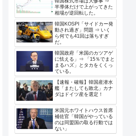
韓国株式市場は大惨事 ⇒
半導体だけで上がってきた
相場が逆回転した。
韓国KOSPI「サイドカー発
動され過ぎ」問題 ⇒ いく
ら何でも41回は落ちすぎ
だ。
韓国政府「米国のカツアゲ
に怯える」⇒ 「15％でまと
まるハズ」とタカをくくっ
ている。
【速報・確報】韓国産潜水
艦「またしても敗北」カナ
ダはドイツ産を選定！
米国元ホワイトハウス首席
補佐官「韓国がやっている
のは同盟国の取る行動では
ない」