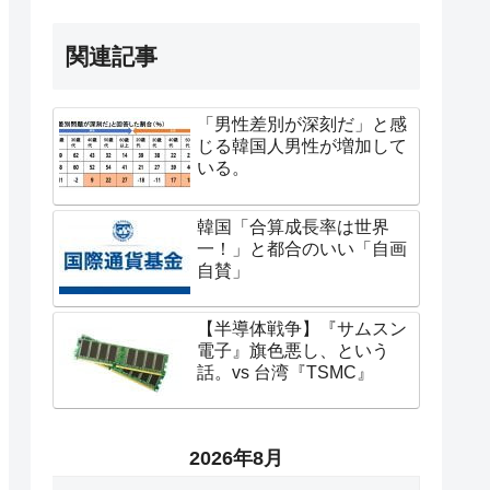
関連記事
「男性差別が深刻だ」と感
じる韓国人男性が増加して
いる。
韓国「合算成長率は世界
一！」と都合のいい「自画
自賛」
【半導体戦争】『サムスン
電子』旗色悪し、という
話。vs 台湾『TSMC』
2026年8月