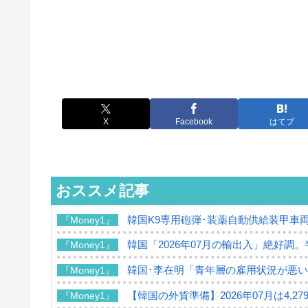
X
Facebook
はてブ
おススメ記事
韓国K9専用砲弾･装薬自動供給装甲車両
『Money1』
韓国「2026年07月の輸出入」絶好調
『Money1』
韓国･李在明「青年層の雇用状況が悪い
『Money1』
【韓国の外貨準備】2026年07月は4,2
『Money1』