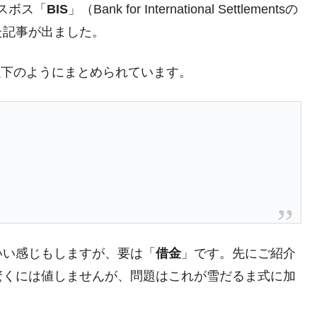
ラスボス「
BIS
」（Bank for International Settlementsの
DX」1番艦、2032年竣工と公示
た記事が出ました。
の協調に韓国がいっちょがみしたのでは。
は以下のようにまとめられています。
⇒ 実は韓国で『BYD』車は売れている。6カ月で対前年同期比
さっそく空港に詰めかけ「出て行け！」「極右勢力」のプラカー
模のAIデータセンター整備」⇒ だから無理だってば。
清算はほぼ終わった」
兆蒸発。
うキャンペーン」⇒ あの名物教授も登場！
いい感じもしますが、要は「
借金
」です。先にご紹介
さすぎ」では。
驚くには値しませんが、問題はこれが雪だるま式に加
む。営業利益80.2％も減少