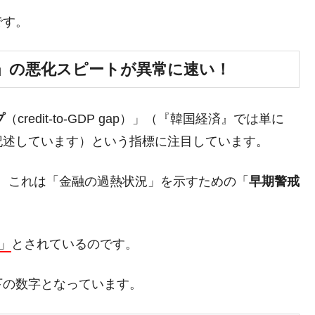
ットにぶん殴る法案」提出！⇒ クーパン問題は合衆国企業に対
です。
暴落に他人事のような発言。
」の悪化スピートが異常に速い！
年2Qの業績「史上最高益」当期純利益は前年同期比13.4倍に。
危機 ⇒ 10.7兆では損が出るからできない。
プ
（credit-to-GDP gap）」（『韓国経済』では単に
月29日(水)もサイドカー・サーキットブレイカーの二段コンボ
記述しています）という指標に注目しています。
産業の半分未満しか雇用を生まない
、これは「金融の過熱状況」を示すための「
早期警戒
したのは政界の責任だ」
い結果に。
』純借入金が約8兆。信用格付け「ネガティブ」にダウン
」
とされているのです。
トブレイカーも発動！ 半導体2銘柄の暴落
下の数字となっています。
術の塊！