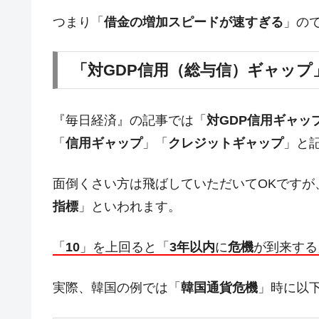
米国下院「韓国の公務員個人をターゲ
『Money1』
する差別。許してはおかぬ
つまり「
借金の増加スピードが速すぎる
」の
韓国ボンクラ政策室長･金容範、株価
『Money1』
「
対GDP信用（総与信）ギャップ
韓国半導体『SKハイニックス』2026
『Money1』
韓国･加徳島新国際空港「またも暗礁」の
『Money1』
『毎日経済』の記事では「
対GDP信用ギャッ
【速報】韓国株式市場の暴落・本日07
『Money1』
発動！
「
信用ギャップ
」「
クレジットギャップ
」と
IT産業は人を雇用する効果は低い。全
『Money1』
面倒くさい方は飛ばしていただいてOKですが
韓国「株式市場が賭博場のように変質
『Money1』
指標
」といわれます。
韓国「2026年1Q 資金循環統計」面白
『Money1』
韓国化学企業最大手『ロッテケミカル
『Money1』
「
10
」を上回ると「
3年以内
に
危機
が到来する
韓国株式市場･暗黒の火曜日。サーキッ
『Money1』
実際、韓国の例では「
韓国通貨危機
」時に以
日本の誇る海洋資源調査船『白嶺』は先進技
Fact1