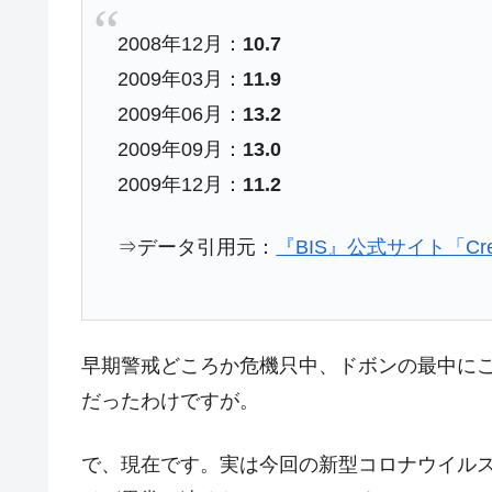
夏の甲子園、優勝校を最も多く輩出している
Fact1
2008年12月：
10.7
今話題の「楽天ライオンズ」とは？
Fact1
2009年03月：
11.9
奇跡の毛色「白毛馬」とは？
Fact1
2009年06月：
13.2
全て勝つといくら？ 競馬GI競走で勝利騎手
Fact1
2009年09月：
13.0
平成仮面ライダーの意外すぎるモチーフとは
Fact1
2009年12月：
11.2
発表から2日で大崩壊、鳴かず飛ばずに終わ
Fact1
⇒データ引用元：
『BIS』公式サイト「Credi
日本人マスターズ挑戦の歴史。松山以前に最
Fact1
甲子園通算本塁打、最多の清原に次いで多く
Fact1
セレクトセールの高額取引馬が稼いだ金額と
Fact1
早期警戒どころか危機只中、ドボンの最中に
だったわけですが。
で、現在です。実は今回の新型コロナウイル