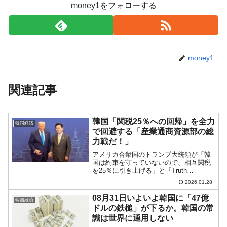
money1をフォローする
money1
関連記事
韓国「関税25％への回帰」を全力
韓国経済
で回避する「産業通商資源部の総
力戦だ！」
アメリカ合衆国のトランプ大統領が「韓
国は約束を守っていないので、相互関税
を25％に引き上げる」と『Truth
Socila（トゥルース・ソーシャル）』に
2026.01.28
投稿した件ですが、韓国政府は蜂の巣を
つついたようになりました。先にご紹介
08月31日いよいよ韓国に「47億
韓国経済
したとおり、また...
ドルの鉄槌」が下るか。韓国の常
識は世界に通用しない