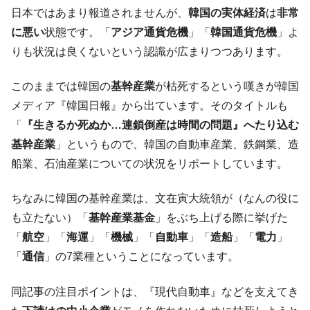
韓国･李在明「青年層の雇用状況が悪い。せ
『Money1』
日本ではあまり報道されませんが、
韓国の実体経済
は
非常
や、若者に起業させよう」⇒ どんな雇用対策だソレ。
に悪い
状態です。「
アジア通貨危機
」「
韓国通貨危機
」よ
【韓国の外貨準備】2026年07月は4,279億ド
『Money1』
りも状況は良くないという認識が広まりつつあります。
ル。外平債の発行「19.4億ドル」
韓国「ここは北朝鮮なのか。選管がサーバ
『Money1』
このままでは韓国の
基幹産業
が枯死するという嘆きが韓国
ーにウソのデータを入力したのは明白だ」
メディア『韓国日報』から出ています。そのタイトルも
韓国･李在明さっそく不動産対策で浅薄な発
『Money1』
「
『生きるか死ぬか…連鎖倒産は時間の問題』へたり込む
言。
基幹産業
」というもので、韓国の自動車産業、鉄鋼業、造
韓国は「中国と同じく」投資に不適格な国
『Money1』
船業、石油産業についての状況をリポートしています。
だ。
『韓国銀行』が「金の保有量を増やしま
『Money1』
ちなみに韓国の基幹産業は、文在寅大統領が（なんの役に
す」⇒「金を経由するドル入手」手段ではないのか？
も立たない）「
基幹産業基金
」をぶち上げる際に挙げた
韓国･外為取引量「1日当たり1,214.4億ド
『Money1』
「
航空
」「
海運
」「
機械
」「
自動車
」「
造船
」「
電力
」
ル」まで拡大 ⇒ 海外資金の動きに強く左右される状態
「
通信
」の7業種ということになっています。
韓国･帰ってきた李在明。李在明を支持しな
『Money1』
い「50.5％」に上昇
同記事の注目ポイントは、『現代自動車』などを支えてき
韓国大統領府ボンクラ政策室長が告発され