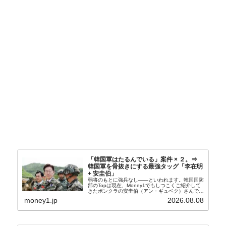
「韓国軍はたるんでいる」案件 × ２。⇒
韓国軍を骨抜きにする最強タッグ「李在明
+ 安圭伯」
弱将のもとに強兵なし――といわれます。韓国国防
部のTopは現在、Money1でもしつこくご紹介して
きたボンクラの安圭伯（アン・ギュベク）さんで
す。↑経済的無知蒙昧な李在明（イ・ジェミョン）
money1.jp
2026.08.08
さんと「韓国初の文官上がり」の国防部長官安圭伯
（アン...