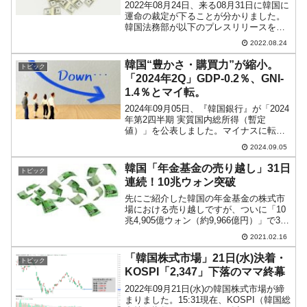
2022年08月24日、来る08月31日に韓国に
運命の裁定が下ることが分かりました。
韓国法務部が以下のプレスリリースを出
しました。○ ローンスター事件仲裁判断
2022.08.24
は政府に2022年08月24日(韓国時間)午前
から1週間後（韓国時間08月31日）...
韓国“豊かさ・購買力”が縮小。
トピック
「2024年2Q」GDP-0.2％、GNI-
1.4％とマイ転。
2024年09月05日、『韓国銀行』が「2024
年第2四半期 実質国内総所得（暫定
値）」を公表しました。マイナスに転落
です。件名：2024年第2四半期 国民所得
2024.09.05
（暫定）●2024年第2四半期 実質国内総生
産（GDP）は前期比0.2％減少 （...
韓国「年金基金の売り越し」31日
トピック
連続！10兆ウォン突破
先にご紹介した韓国の年金基金の株式市
場における売り越しですが、ついに「10
兆4,905億ウォン（約9,966億円）」で31
日連続まで来ました。2020年06月以降の
2021.02.16
売り越し金額は18兆1,000億ウォン（約1
兆7,195億円）。「現在のコス...
「韓国株式市場」21日(水)決着・
トピック
KOSPI「2,347」下落のママ終幕
2022年09月21日(水)の韓国株式市場が締
まりました。15:31現在、KOSPI（韓国総