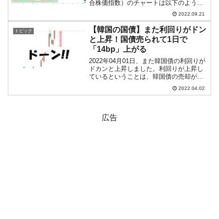
合株価指数）のチャートは以下のように
なっています（チャートは
2022.09.21
『Investing.com』より引用）。陰線のマ
マ締まりました。『FOMC』通過待ち
【韓国の国債】また利回りがドン
トピック
か...
と上昇！国債売られて1日で
「14bp」上がる
2022年04月01日、また韓国債の利回りが
ドカンと上昇しました。利回りが上昇し
ているということは、韓国債の売却が進
んでおり、市場から資金が逃げ出してい
2022.04.02
ることを意味します。韓国ではウォン安
が一服と見られていますが、心理的な抵
抗線である「1ド...
広告