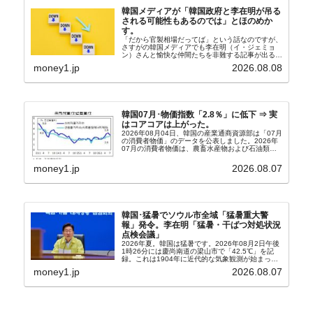
韓国メディアが「韓国政府と李在明が吊る
される可能性もあるのでは」とほのめか
す。
「だから官製相場だってば」という話なのですが、
さすがの韓国メディアでも李在明（イ・ジェミョ
ン）さんと愉快な仲間たちを非難する記事が出るよ
うになっています。もちろん株価の暴落についてで
money1.jp
2026.08.08
『朝鮮日報』に面白い記事が出ています。「東西南
北」というコ...
韓国07月･物価指数「2.8％」に低下 ⇒ 実
はコアコアは上がった。
2026年08月04日、韓国の産業通商資源部は「07月
の消費者物価」のデータを公表しました。2026年
07月の消費者物価は、農畜水産物および石油類の
上昇率が鈍化したことなどにより、前年同月比
2.8％上昇（06月は3.2％）となり、上昇率は前...
money1.jp
2026.08.07
韓国･猛暑でソウル市全域「猛暑重大警
報」発令。李在明「猛暑・干ばつ対処状況
点検会議」
2026年夏。韓国は猛暑です。2026年08月2日午後
1時26分には慶尚南道の梁山市で「42.5℃」を記
録。これは1904年に近代的な気象観測が始まって
以来の韓国史上最高気温です。08月04日には、ソ
money1.jp
2026.08.07
ウル市全域への「猛暑重大警報」が発令され...