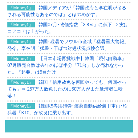
韓国メディアが「韓国政府と李在明が吊る
『Money1』
される可能性もあるのでは」とほのめかす。
韓国07月･物価指数「2.8％」に低下 ⇒ 実は
『Money1』
コアコアは上がった。
韓国･猛暑でソウル市全域「猛暑重大警報」
『Money1』
発令。李在明「猛暑・干ばつ対処状況点検会議」
【日本市場再挑戦中】韓国『現代自動車』
『Money1』
07月販売台数は去年のほぼ半分「71台」しか売れなかっ
た。『起亜』は9台だけ
韓国「信用赦免を何回やっても、何回やっ
『Money1』
ても」⇒ 257万人赦免したのに60万人がまた延滞者に転
落！
韓国K9専用砲弾･装薬自動供給装甲車両･珍
『Money1』
兵器「K10」が改良に乗り出す。
韓国「2026年07月の輸出入」絶好調。半導
『Money1』
体だけで410億ドル、輸出全体の41％もある