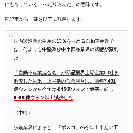
にもなっている「へたり込んだ」の意味です。
は韓国で『BYD』車は売れている。6カ月で対前年同期比
1.9倍！
同記事から一部を以下に引用します。
在韓米国大使スティールが着韓！⇒ さっそ
『Money1』
く空港に詰めかけ「出て行け！」「極右勢力」のプラカー
ドを掲げる「在韓反米勢力」
国内製造業の生産の
13％
を占める自動車産業で
韓国政府「2035年までに18.4GW規模のAIデ
『Money1』
は、何よりも
中堅及び中小部品業界の状態が深刻
ータセンター整備」⇒ だから無理だってば。
だ。
JPモルガン「韓国レバレッジETFの清算は
『Money1』
ほぼ終わった」
『自動車産業連合会』が
部品業界
上場企業84社を
韓国『国民年金公団』株価暴落で200兆蒸
『Money1』
調査した結果、上半期の営業利益は、前年
7,491
発。
億ウォン
から今年は
-845億ウォン
で
赤字
に転じ
韓国政府「ニセＫ-ブランドを通報しようキ
『Money1』
8,300億ウォン以上減少
した
。
ャンペーン」⇒ あの名物教授も登場！
韓国「橋が落ちました」⇒ 耐久性「なさす
『Money1』
（中略）
ぎ」では。
韓国鉄鋼最大手『POSCO』ズブズブ沈む。
『Money1』
鉄鋼業界によると、『
ポスコ
』の今年上半期の
工
営業利益80.2％も減少