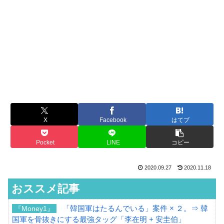
X
Facebook
はてブ
Pocket
LINE
コピー
2020.09.27
2020.11.18
おススメ記事
「韓国軍はたるんでいる」案件 × ２。⇒ 韓
『Money1』
国軍を骨抜きにする最強タッグ「李在明 + 安圭伯」