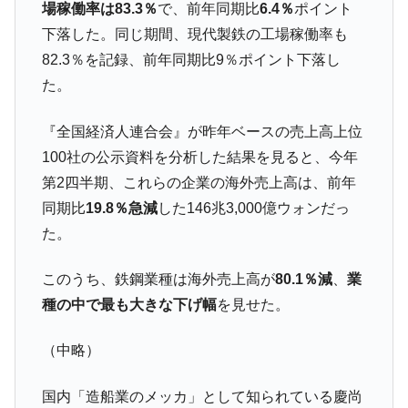
場稼働率は83.3％
で、前年同期比
6.4％
ポイント
米国下院「韓国の公務員個人をターゲット
『Money1』
下落した。同じ期間、現代製鉄の工場稼働率も
にぶん殴る法案」提出！⇒ クーパン問題は合衆国企業に対
82.3％を記録、前年同期比9％ポイント下落し
する差別。許してはおかぬ
た。
韓国ボンクラ政策室長･金容範、株価暴落に
『Money1』
他人事のような発言。
『全国経済人連合会』が昨年ベースの売上高上位
韓国半導体『SKハイニックス』2026年2Qの
『Money1』
100社の公示資料を分析した結果を見ると、今年
業績「史上最高益」当期純利益は前年同期比13.4倍に。
第2四半期、これらの企業の海外売上高は、前年
韓国･加徳島新国際空港「またも暗礁」の危
『Money1』
同期比
19.8％急減
した146兆3,000億ウォンだっ
機 ⇒ 10.7兆では損が出るからできない。
た。
日本の誇る海洋資源調査船『白嶺』は先進技術の
Fact1
塊！
このうち、鉄鋼業種は海外売上高が
80.1％減
、
業
夏の甲子園、優勝校を最も多く輩出している都道
Fact1
種の中で最も大きな下げ幅
を見せた。
府県とは？
今話題の「楽天ライオンズ」とは？
（中略）
Fact1
奇跡の毛色「白毛馬」とは？
Fact1
国内「造船業のメッカ」として知られている慶尚