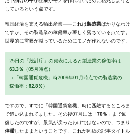
『Money1』
た
下請けの中小企業
がモノを作れないために枯死しようと
た ⇒ 国家が行った恐るべき株価操作であり、空前の国政壟
しているという点です。
断
韓国･警察職員が「丸刈りになって抗議活
『Money1』
韓国経済を支える輸出産業――これは
製造業
ばかりなわけ
動」
ですが、その製造業の稼働率が著しく落ちている点です。
中国だけが鉄鋼輸出を異常増加させる ⇒ 中
『Money1』
世界的に需要が減っているためにモノが作れないのです。
国の過剰生産が世界を蝕む。
韓国製造業「半導体絶好調」のウラで他業
『Money1』
25日の「統計庁」の発表によると製造業の稼働率は
種は全般的「不調」⇒ PSIが示す現況は決して良くない。
63.3％
（05月時点）
【米韓激突案件】韓国消費者院が『クーパ
『Money1』
（「韓国通貨危機」時2009年01月時点での製造業の
ン』1人当たり賠償10万ウォンを認定 ⇒ 総額3兆7,000億
稼働率：
62.8％
）
韓国で猛暑。南東部では干ばつ
『Money1』
韓国型イージス搭載の次世代駆逐艦
『Money1』
ですので、すでに「韓国通貨危機」時に匹敵するところま
「KDDX」1番艦、2032年竣工と公示
で追い込まれてました。その後07月には「
70％
」まで回
【対日本円】ウォン安が急進！ 日米の協調
『Money1』
復したのですが、景気が戻ったわけではないので、つまり
に韓国がいっちょがみしたのでは。
停滞
したままということです。これが同紙の記事タイトル
韓国政府『BYD』車への補助金を全廃 ⇒ 実
『Money1』