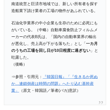
全て勝つといくら？ 競馬GI競走で勝利騎手がもら
Fact1
南道統営と巨済市地域では、新しい所有者を探す
える賞金とは？
造船業下請け業者の工場の物件があふれている。
平成仮面ライダーの意外すぎるモチーフとは？
Fact1
発表から2日で大崩壊、鳴かず飛ばずに終わりそう
Fact1
石油化学業界の中小企業も生存のために必死にも
なスーパーリーグとは？
がいている。（中略）自動車腐食防止フィルムメ
日本人マスターズ挑戦の歴史。松山以前に最高位
Fact1
ーカーの代表B氏は、「国内の自動車業界の輸出
だった選手とは？
が悪化し、売上高が下がる落ちた」とし「
一カ月
甲子園通算本塁打、最多の清原に次いで多く打っ
Fact1
のうちの工場を回し日が10日程度に過ぎない
」と
ている意外な選手とは？
吐露した。
セレクトセールの高額取引馬が稼いだ金額とは？
Fact1
（後略）
⇒参照・引用元：
『韓国日報』「『生きるか死ぬ
か…連鎖倒産は時間の問題』へたり込む基幹産
業」
（原文・韓国語／筆者(バカ)意訳）