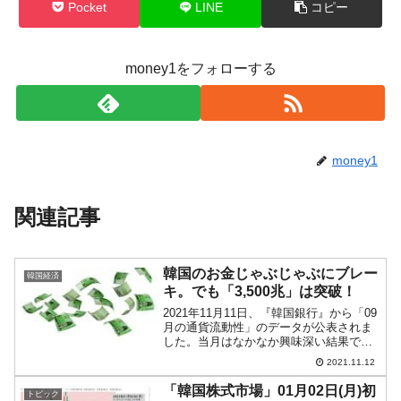
Pocket
LINE
コピー
money1をフォローする
money1
関連記事
韓国のお金じゃぶじゃぶにブレー
韓国経済
キ。でも「3,500兆」は突破！
2021年11月11日、『韓国銀行』から「09
月の通貨流動性」のデータが公表されま
した。当月はなかなか興味深い結果で
す。以下をご覧ください。ついに「M2」
2021.11.12
※が「3,500兆ウォン」（約336兆円）を
突破。以下のとおりM2は拡大を続けてき
「韓国株式市場」01月02日(月)初
トピック
まし...