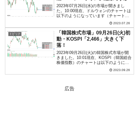
2023年07月26日(水)の市場が開きまし
た。10:00現在、ドルウォンのチャートは
以下のようになっています（チャートは
『Investing.com』より引用）。結局、前
2023.07.26
日は陰線のママで終わり、本日はそれを
受けてのスタートです。現在のとこ...
「韓国株式市場」09月26日(火)初
トピック
動・KOSPI「2,466」大きく下
落！
2023年09月26日(火)の韓国株式市場が開
きました。10:01現在、KOSPI（韓国総合
株価指数）のチャートは以下のようにな
っています（チャートは
2023.09.26
『Investing.com』より引用）。「あー
あ……」です。長い陰線になっており、
KOS...
広告