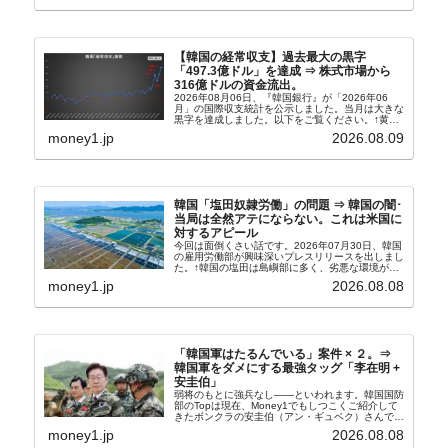
【韓国の経常収支】過去最大の黒字
「497.3億ドル」を達成 ⇒ 株式市場から
316億ドルの資金流出。
2026年08月06日、『韓国銀行』が「2026年06
月」の国際収支統計を公示しました。当月は大きな
黒字を達成しました。以下をご覧ください。↑黄色
の傾向ペンでフォーカスしているのが2026年06月
money1.jp
2026.08.09
の経常収支です。2026年06月貿易収支：4...
韓国「塩田奴隷労働」の問題 ⇒ 韓国の闇･
当局は全然アテにならない。これは米国に
対するアピール
今回は面倒くさい話です。2026年07月30日、韓国
の雇用労働部が興味深いプレスリリースを出しまし
た。↑韓国の塩田は島嶼部に多く、劣悪な環境が一
般に見られることが少ないため、事件の発覚を妨げ
money1.jp
2026.08.08
たといわれます（後述）。これは、いわゆる「塩田
奴隷...
「韓国軍はたるんでいる」案件 × ２。⇒
韓国軍をダメにする最強タッグ「李在明 +
安圭伯」
弱将のもとに強兵なし――といわれます。韓国国防
部のTopは現在、Money1でもしつこくご紹介して
きたボンクラの安圭伯（アン・ギュベク）さんで
す。↑経済的無知蒙昧な李在明（イ・ジェミョン）
money1.jp
2026.08.08
さんと「韓国初の文官上がり」の国防部長官安圭伯