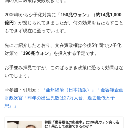
『Money1』
国の人口対策は失敗続きです。
だ。
2006年から少子化対策に「
150兆ウォン
」（
約14兆1,000
『韓国銀行』が「金の保有量を増やしま
『Money1』
す」⇒「金を経由するドル入手」手段ではないのか？
億円
）が投じられてきましたが、何の効果をもたらすこと
もできず現在に至っています。
韓国･外為取引量「1日当たり1,214.4億ド
『Money1』
ル」まで拡大 ⇒ 海外資金の動きに強く左右される状態
先にご紹介したとおり、文在寅政権は今後5年間で少子化
韓国･帰ってきた李在明。李在明を支持しな
『Money1』
対策で「
196兆ウォン
」を投入する予定です。
い「50.5％」に上昇
韓国大統領府ボンクラ政策室長が告発され
『Money1』
お手並み拝見ですが、このばらまき政策に恐らく効果はな
た ⇒ 国家が行った恐るべき株価操作であり、空前の国政壟
いでしょう。
断
韓国･警察職員が「丸刈りになって抗議活
『Money1』
⇒参照・引用元：
『亜州経済（日本語版）』「金容範企画
動」
財政次官『昨年の出生児数は27万人台、過去最低と予
中国だけが鉄鋼輸出を異常増加させる ⇒ 中
『Money1』
想』」
国の過剰生産が世界を蝕む。
韓国製造業「半導体絶好調」のウラで他業
『Money1』
韓国「世界最低の出生率」に196兆ウォン突っ込
種は全般的「不調」⇒ PSIが示す現況は決して良くない。
む！果たして改善できるのか？