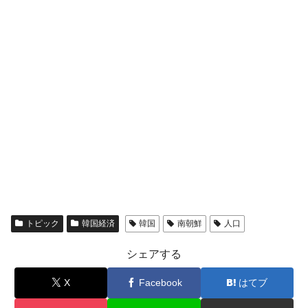
える賞金とは？
平成仮面ライダーの意外すぎるモチーフとは？
Fact1
発表から2日で大崩壊、鳴かず飛ばずに終わりそう
Fact1
なスーパーリーグとは？
日本人マスターズ挑戦の歴史。松山以前に最高位
Fact1
だった選手とは？
甲子園通算本塁打、最多の清原に次いで多く打っ
Fact1
ている意外な選手とは？
セレクトセールの高額取引馬が稼いだ金額とは？
Fact1
トピック
韓国経済
韓国
南朝鮮
人口
シェアする
X
Facebook
はてブ