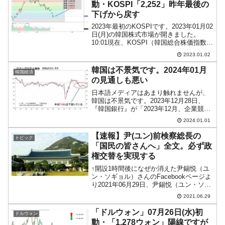
動・KOSPI「2,252」昨年最後の
下げから戻す
2023年最初のKOSPIです。2023年01月02
日(月)の韓国株式市場が開きました。
10:01現在、KOSPI（韓国総合株価指数）
のチャートは以下のようになっています
2023.01.02
（チャートは『Investing.com』より引
用）。2022年最終日...
韓国は不景気です。2024年01月
韓国経済
の見通しも悪い
日本語メディアはあまり触れませんが、
韓国は不景気です。2023年12月28日、
『韓国銀行』が「2023年12月、企業競技
実績指数（BSI）および経済心理指数
2024.01.01
（ESI）」を公表したのですが、これに
も如実に韓国の不景気具合が表れていま
【速報】尹(ユン)前検察総長の
トピック
す。以下が...
「国民の皆さんへ」全文。必ず政
権交替を実現する
↑開設1時間後になぜか消えた尹錫悦（ユ
ン・ソギョル）さんのFacebookページよ
り2021年06月29日、尹錫悦（ユン・ソギ
ョル）前検察総長が韓国の次期大統領選
2021.06.29
挙に出馬することを宣言しました。会場
には出馬を応援する人が多数集い、尹さ
「ドルウォン」07月26日(水)初
ドルウォン
んは「...
動・「1,278ウォン」陽線ですが