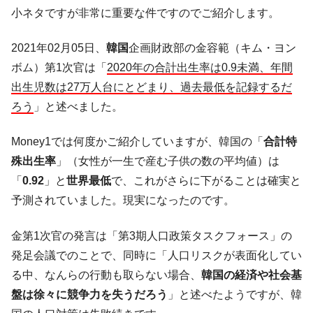
た。『起亜』は9台だけ
小ネタですが非常に重要な件ですのでご紹介します。
韓国「信用赦免を何回やっても、何回やっ
『Money1』
ても」⇒ 257万人赦免したのに60万人がまた延滞者に転
2021年02月05日、
韓国
企画財政部の金容範（キム・ヨン
落！
ボム）第1次官は「
2020年の合計出生率は0.9未満、年間
韓国K9専用砲弾･装薬自動供給装甲車両･珍
『Money1』
出生児数は27万人台にとどまり、過去最低を記録するだ
兵器「K10」が改良に乗り出す。
ろう
」と述べました。
韓国「2026年07月の輸出入」絶好調。半導
『Money1』
体だけで410億ドル、輸出全体の41％もある
Money1では何度かご紹介していますが、韓国の「
合計特
韓国･李在明「青年層の雇用状況が悪い。せ
『Money1』
殊出生率
」（女性が一生で産む子供の数の平均値）は
や、若者に起業させよう」⇒ どんな雇用対策だソレ。
「
0.92
」と
世界最低
で、これがさらに下がることは確実と
【韓国の外貨準備】2026年07月は4,279億ド
『Money1』
予測されていました。現実になったのです。
ル。外平債の発行「19.4億ドル」
金第1次官の発言は「第3期人口政策タスクフォース」の
韓国「ここは北朝鮮なのか。選管がサーバ
『Money1』
ーにウソのデータを入力したのは明白だ」
発足会議でのことで、同時に「人口リスクが表面化してい
韓国･李在明さっそく不動産対策で浅薄な発
る中、なんらの行動も取らない場合、
韓国の経済や社会基
『Money1』
言。
盤は徐々に競争力を失うだろう
」と述べたようですが、韓
韓国は「中国と同じく」投資に不適格な国