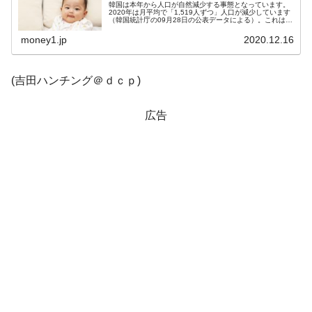
韓国は本年から人口が自然減少する事態となっています。
【米韓激突案件】韓国消費者院が『クーパ
『Money1』
2020年は月平均で「1,519人ずつ」人口が減少しています
（韓国統計庁の09月28日の公表データによる）。これは、
ン』1人当たり賠償10万ウォンを認定 ⇒ 総額3兆7,000億
出生率の低下傾向に歯止めをかけることができないためで
す。2019年には「...
money1.jp
2020.12.16
韓国で猛暑。南東部では干ばつ
『Money1』
韓国型イージス搭載の次世代駆逐艦
『Money1』
(吉田ハンチング＠ｄｃｐ)
「KDDX」1番艦、2032年竣工と公示
【対日本円】ウォン安が急進！ 日米の協調
『Money1』
広告
に韓国がいっちょがみしたのでは。
韓国政府『BYD』車への補助金を全廃 ⇒ 実
『Money1』
は韓国で『BYD』車は売れている。6カ月で対前年同期比
1.9倍！
在韓米国大使スティールが着韓！⇒ さっそ
『Money1』
く空港に詰めかけ「出て行け！」「極右勢力」のプラカー
ドを掲げる「在韓反米勢力」
韓国政府「2035年までに18.4GW規模のAIデ
『Money1』
ータセンター整備」⇒ だから無理だってば。
JPモルガン「韓国レバレッジETFの清算は
『Money1』
ほぼ終わった」