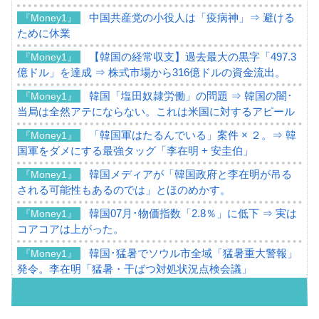
中国共産党の小役人は「疫病神」⇒ 避ける
『Money1』
ために休業
【韓国の経常収支】過去最大の黒字「497.3
『Money1』
億ドル」を達成 ⇒ 株式市場から316億ドルの資金流出。
韓国「塩田奴隷労働」の問題 ⇒ 韓国の闇･
『Money1』
当局は全然アテにならない。これは米国に対するアピール
「韓国軍はたるんでいる」案件 × ２。⇒ 韓
『Money1』
国軍をダメにする最強タッグ「李在明 + 安圭伯」
韓国メディアが「韓国政府と李在明が吊る
『Money1』
される可能性もあるのでは」とほのめかす。
韓国07月･物価指数「2.8％」に低下 ⇒ 実は
『Money1』
コアコアは上がった。
韓国･猛暑でソウル市全域「猛暑重大警報」
『Money1』
発令。李在明「猛暑・干ばつ対処状況点検会議」
【日本市場再挑戦中】韓国『現代自動車』
『Money1』
07月販売台数は去年のほぼ半分「71台」しか売れなかっ