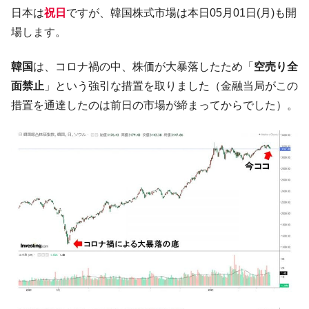
韓国･李在明さっそく不動産対策で浅薄な発
『Money1』
日本は
祝日
ですが、韓国株式市場は本日05月01日(月)も開
言。
場します。
韓国は「中国と同じく」投資に不適格な国
『Money1』
だ。
韓国
は、コロナ禍の中、株価が大暴落したため「
空売り全
『韓国銀行』が「金の保有量を増やしま
『Money1』
面禁止
」という強引な措置を取りました（金融当局がこの
す」⇒「金を経由するドル入手」手段ではないのか？
措置を通達したのは前日の市場が締まってからでした）。
韓国･外為取引量「1日当たり1,214.4億ド
『Money1』
ル」まで拡大 ⇒ 海外資金の動きに強く左右される状態
韓国･帰ってきた李在明。李在明を支持しな
『Money1』
い「50.5％」に上昇
韓国大統領府ボンクラ政策室長が告発され
『Money1』
た ⇒ 国家が行った恐るべき株価操作であり、空前の国政壟
断
韓国･警察職員が「丸刈りになって抗議活
『Money1』
動」
中国だけが鉄鋼輸出を異常増加させる ⇒ 中
『Money1』
国の過剰生産が世界を蝕む。