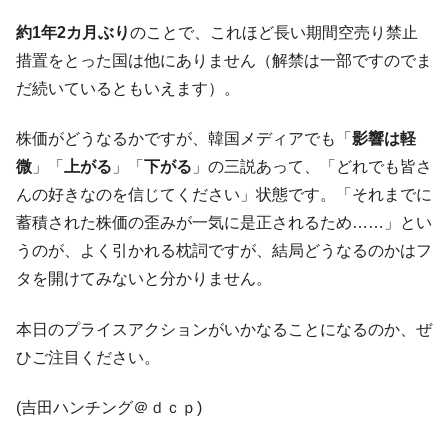
ータセンター整備」⇒ だから無理だってば。
約1年2カ月ぶり
のことで、これほど長い期間空売り禁止
JPモルガン「韓国レバレッジETFの清算は
『Money1』
ほぼ終わった」
措置をとった国は他にありません（解禁は一部ですのでま
だ続いているともいえます）。
韓国『国民年金公団』株価暴落で200兆蒸
『Money1』
発。
株価がどうなるかですが、韓国メディアでも「
影響は軽
韓国政府「ニセＫ-ブランドを通報しようキ
『Money1』
微
」「
上がる
」「
下がる
」の三説あって、「どれでも皆さ
ャンペーン」⇒ あの名物教授も登場！
んの好きなのを信じてください」状態です。「それまでに
韓国「橋が落ちました」⇒ 耐久性「なさす
『Money1』
蓄積された株価の歪みが一気に是正されるため……」とい
ぎ」では。
うのが、よく引かれる枕詞ですが、結局どうなるのかはフ
韓国鉄鋼最大手『POSCO』ズブズブ沈む。
『Money1』
タを開けてみないと分かりません。
営業利益80.2％も減少
米国下院「韓国の公務員個人をターゲット
『Money1』
本日のプライスアクションがいかなることになるのか、ぜ
にぶん殴る法案」提出！⇒ クーパン問題は合衆国企業に対
ひご注目ください。
する差別。許してはおかぬ
韓国ボンクラ政策室長･金容範、株価暴落に
『Money1』
(吉田ハンチング＠ｄｃｐ)
他人事のような発言。
韓国半導体『SKハイニックス』2026年2Qの
『Money1』