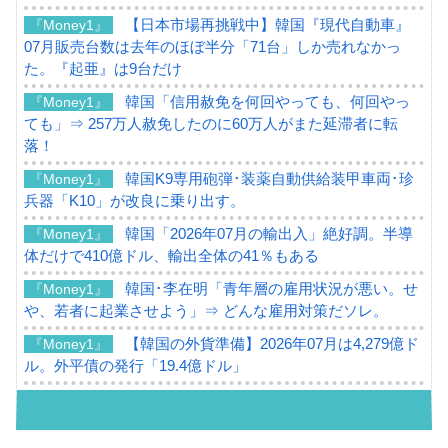
【日本市場再挑戦中】韓国『現代自動車』
『Money1』
07月販売台数は去年のほぼ半分「71台」しか売れなかっ
た。『起亜』は9台だけ
韓国「信用赦免を何回やっても、何回やっ
『Money1』
ても」⇒ 257万人赦免したのに60万人がまた延滞者に転
落！
韓国K9専用砲弾･装薬自動供給装甲車両･珍
『Money1』
兵器「K10」が改良に乗り出す。
韓国「2026年07月の輸出入」絶好調。半導
『Money1』
体だけで410億ドル、輸出全体の41％もある
韓国･李在明「青年層の雇用状況が悪い。せ
『Money1』
や、若者に起業させよう」⇒ どんな雇用対策だソレ。
【韓国の外貨準備】2026年07月は4,279億ド
『Money1』
ル。外平債の発行「19.4億ドル」
韓国「ここは北朝鮮なのか。選管がサーバ
『Money1』
ーにウソのデータを入力したのは明白だ」