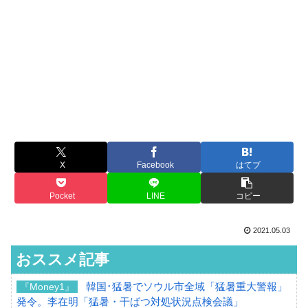
X
Facebook
はてブ
Pocket
LINE
コピー
2021.05.03
おススメ記事
韓国･猛暑でソウル市全域「猛暑重大警報」
『Money1』
発令。李在明「猛暑・干ばつ対処状況点検会議」