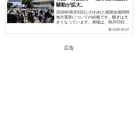
っていま...
騒動が拡大。
2026年06月03日に行われた韓国全国同時
地方選挙についての続報です。騒ぎは大
きくなっています。発端は、06月03日の
第9回全国同時地方選挙・国会議員再補欠
2026.06.07
選挙で、一部投票所の投票用紙が不足し
たことです。中央選挙管理委員会は、投
票用紙が実...
広告