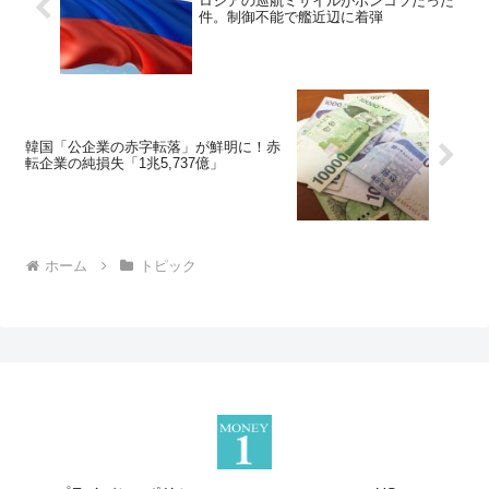
ロシアの巡航ミサイルがポンコツだった
件。制御不能で艦近辺に着弾
韓国「公企業の赤字転落」が鮮明に！赤
転企業の純損失「1兆5,737億」
ホーム
トピック