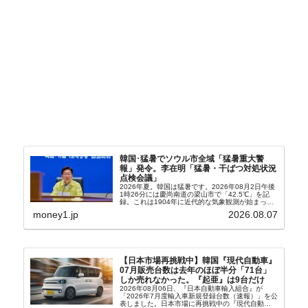
韓国･猛暑でソウル市全域「猛暑重大警
報」発令。李在明「猛暑・干ばつ対処状況
点検会議」
2026年夏。韓国は猛暑です。2026年08月2日午後
1時26分には慶尚南道の梁山市で「42.5℃」を記
録。これは1904年に近代的な気象観測が始まって
以来の韓国史上最高気温です。08月04日には、ソ
money1.jp
2026.08.07
ウル市全域への「猛暑重大警報」が発令され...
【日本市場再挑戦中】韓国『現代自動車』
07月販売台数は去年のほぼ半分「71台」
しか売れなかった。『起亜』は9台だけ
2026年08月06日、『日本自動車輸入組合』が
「2026年7月度輸入車新規登録台数（速報）」を公
表しました。日本市場に再挑戦中の『現代自動