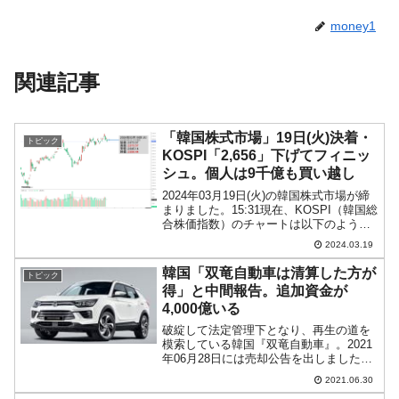
money1
関連記事
「韓国株式市場」19日(火)決着・
トピック
KOSPI「2,656」下げてフィニッ
シュ。個人は9千億も買い越し
2024年03月19日(火)の韓国株式市場が締
まりました。15:31現在、KOSPI（韓国総
合株価指数）のチャートは以下のように
なっています（チャートは
2024.03.19
『Investing.com』より引用）。幾分戻り
ましたが、陰線で終わりました。KOSP...
韓国「双竜自動車は清算した方が
トピック
得」と中間報告。追加資金が
4,000億いる
破綻して法定管理下となり、再生の道を
模索している韓国『双竜自動車』。2021
年06月28日には売却公告を出しました。
これで30日後の締め切りまでに「買収し
2021.06.30
ます」と手を上げる企業があるかどうか