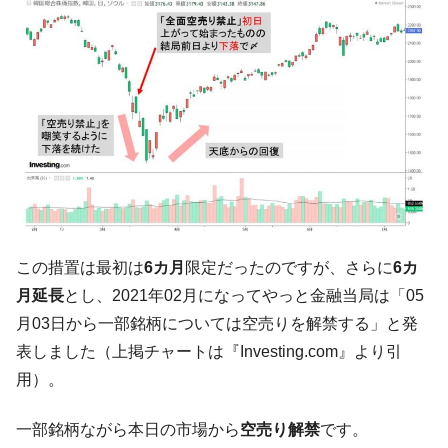
韓国製造業「半導体絶好調」のウラで他業
『Money1』
種は全般的「不調」⇒ PSIが示す現況は決して良くない。
【米韓激突案件】韓国消費者院が『クーパ
『Money1』
ン』1人当たり賠償10万ウォンを認定 ⇒ 総額3兆7,000億
韓国で猛暑。南東部では干ばつ
『Money1』
韓国型イージス搭載の次世代駆逐艦
『Money1』
「KDDX」1番艦、2032年竣工と公示
【対日本円】ウォン安が急進！ 日米の協調
『Money1』
に韓国がいっちょがみしたのでは。
この措置は最初は
6カ月
限定だったのですが、さらに
6カ
韓国政府『BYD』車への補助金を全廃 ⇒ 実
『Money1』
月延長
とし、2021年02月になってやっと金融当局は「05
は韓国で『BYD』車は売れている。6カ月で対前年同期比
1.9倍！
月03日から一部銘柄については空売りを解禁する」と発
表しました（上掲チャートは『Investing.com』より引
在韓米国大使スティールが着韓！⇒ さっそ
『Money1』
く空港に詰めかけ「出て行け！」「極右勢力」のプラカー
用）。
ドを掲げる「在韓反米勢力」
一部銘柄ながら本日の市場から
空売り解禁
です。
韓国政府「2035年までに18.4GW規模のAIデ
『Money1』