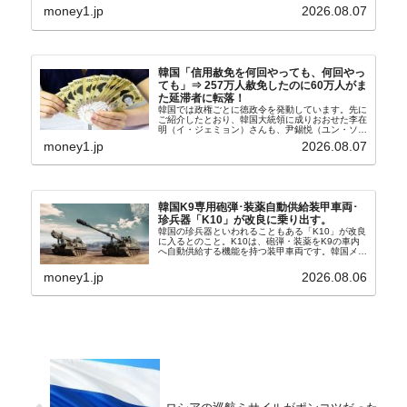
車』、また日本市場を攻略したい『BYD』の販売
money1.jp
2026.08.07
台数はこの中に捉えられているはずです。先月から
は韓国の...
韓国「信用赦免を何回やっても、何回やっ
ても」⇒ 257万人赦免したのに60万人がま
た延滞者に転落！
韓国では政権ごとに徳政令を発動しています。先に
ご紹介したとおり、韓国大統領に成りおおせた李在
明（イ・ジェミョン）さんも、尹錫悦（ユン・ソギ
ョル）前政権が行った――「新出発基金」をバッド
money1.jp
2026.08.07
バンクにして不良債権の買い取りを行い、分割償還
や元利減免...
韓国K9専用砲弾･装薬自動供給装甲車両･
珍兵器「K10」が改良に乗り出す。
韓国の珍兵器といわれることもある「K10」が改良
に入るとのこと。K10は、砲弾・装薬をK9の車内
へ自動供給する機能を持つ装甲車両です。韓国メデ
ィア『Chosun Biz』が報じていますので、同記事
から以下に一部を引きます。2005年に初めて...
money1.jp
2026.08.06