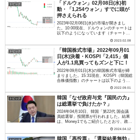
です。さらには、買収する企業が本当に
「ドルウォン」02月08日(水)初
トピック
『双竜自動車』...
動・「1,254ウォン」すでに頭が
押さえられる
2023年02月08日(水)の市場が開きまし
た。10:00現在、ドルウォンのチャートは
以下のようになっています（チャートは
『Investing.com』より引用）。前日は残
2023.02.08
念ながら陰線で締まりました。本日はそ
れを受けてのスタートです。現在の...
「韓国株式市場」2022年09月01
トピック
日(木)決着・KOSPI「2,415」個
人が1.1兆買ってもズンと下に！
2022年09月01日(木)の韓国株式市場が締
まりました。15:31現在、KOSPI（韓国総
合株価指数）のチャートは以下のように
なっています（チャートは
2022.09.01
『Investing.com』より引用）。ズンと下
に行きました(笑)。しっかりした下落で...
韓国「なぜ政府与党『国民の力』
トピック
は総選挙で負けたか？」
2024年04月10日、韓国「第22代 国会議
員総選挙」投開票が行われました。結果
は、Money1でもご紹介したとおり、政府
与党『国民の力』の勢力が弱くなるとい
2024.04.12
う大惨敗でした。ただし、韓国メディア
（また日本メディアでも）は大惨敗とい
韓国「再投票」「選挙結果無効」
トピック