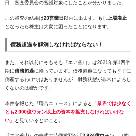
日、審査委員会の審議対象にしたことが分かりました。
韓国「ここは北朝鮮なのか。選管がサーバ
『Money1』
ーにウソのデータを入力したのは明白だ」
この審査の結果は
20営業日
以内に出ます。もし
上場廃止
韓国･李在明さっそく不動産対策で浅薄な発
『Money1』
となったら株主は大変に困ったことになります。
言。
韓国は「中国と同じく」投資に不適格な国
『Money1』
債務超過を解消しなければならない！
だ。
『韓国銀行』が「金の保有量を増やしま
『Money1』
また、それ以前にそもそも『エア釜山』は2021年第1四半
す」⇒「金を経由するドル入手」手段ではないのか？
期に
債務超過
に陥っています。債務超過になってもすぐに
韓国･外為取引量「1日当たり1,214.4億ド
『Money1』
倒産するわけではありませんが、財務状態が非常によろし
ル」まで拡大 ⇒ 海外資金の動きに強く左右される状態
くないのは確かです。
韓国･帰ってきた李在明。李在明を支持しな
『Money1』
い「50.5％」に上昇
本件を報じた『聯合ニュース』によると「
業界では少なく
韓国大統領府ボンクラ政策室長が告発され
『Money1』
とも
2,000億ウォン以上の資本
を拡充しなければいけな
た ⇒ 国家が行った恐るべき株価操作であり、空前の国政壟
い
」と見ているとのこと。
断
韓国･警察職員が「丸刈りになって抗議活
『Money1』
『エア釜山』の株式の時価総額が「
2,934億ウォン
」（約