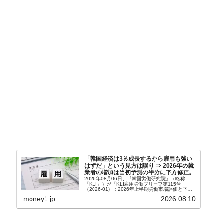
「韓国経済は3％成長するから雇用も強い
はずだ」という見方は誤り ⇒ 2026年の就
業者の増加は当初予測の半分に下方修正。
2026年08月06日、『韓国労働研究院』（略称
「KLI」）が「KLI雇用労働ブリーフ第115号
（2026-01）：2026年上半期労働市場評価と下半
期労働市場展望」を公表しました。Money1でも何
money1.jp
2026.08.10
度もご紹介していますが、政府が何よりも大...