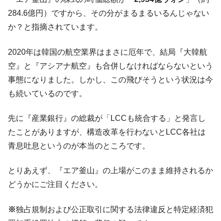
動」
284.6億円）ですから、その分がまるまるいるんじゃない
中国だけが鉄鋼輸出を異常増加させる ⇒ 中
『Money1』
か？と指摘されています。
国の過剰生産が世界を蝕む。
韓国製造業「半導体絶好調」のウラで他業
『Money1』
2020年は韓国の航空業界はまさに厄年で、結局『大韓航
種は全般的「不調」⇒ PSIが示す現況は決して良くない。
空』と『アシアナ航空』も合併しなければならないという
【米韓激突案件】韓国消費者院が『クーパ
『Money1』
事態になりました。しかし、この飛びそうという状況は今
ン』1人当たり賠償10万ウォンを認定 ⇒ 総額3兆7,000億
も続いているのです。
韓国で猛暑。南東部では干ばつ
『Money1』
韓国型イージス搭載の次世代駆逐艦
『Money1』
先に『産業銀行』の総裁が「LCCも統合する」と発言し
「KDDX」1番艦、2032年竣工と公示
たことがありますが、構造改革を行わないとLCC各社は
【対日本円】ウォン安が急進！ 日米の協調
『Money1』
青息吐息というのが本当のところです。
に韓国がいっちょがみしたのでは。
とりあえず、『エア釜山』の上場がこのまま維持されるか
韓国政府『BYD』車への補助金を全廃 ⇒ 実
『Money1』
は韓国で『BYD』車は売れている。6カ月で対前年同期比
どうかにご注目ください。
1.9倍！
在韓米国大使スティールが着韓！⇒ さっそ
※
独占規制および公正取引に関する法律違反と特定経済犯
『Money1』
く空港に詰めかけ「出て行け！」「極右勢力」のプラカー