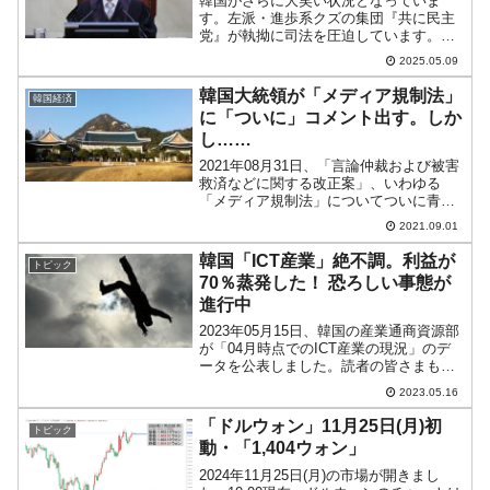
韓国がさらに大笑い状況となっていま
す。左派・進歩系クズの集団『共に民主
党』が執拗に司法を圧迫しています。李
在明（イ・ジェミョン）さんの「大統領
2025.05.09
選挙中にうそをつきましたね」裁判にお
いて、第2審判決を破棄し、高裁への差し
韓国大統領が「メディア規制法」
韓国経済
戻しの判断を下した大法院...
に「ついに」コメント出す。しか
し……
2021年08月31日、「言論仲裁および被害
救済などに関する改正案」、いわゆる
「メディア規制法」についてついに青瓦
台・大統領府が沈黙を破って、文在寅大
2021.09.01
統領の言葉を伝えました。これは、同日
政府与党『共に民主党』と最大野党『国
韓国「ICT産業」絶不調。利益が
トピック
民の力』が合意書を...
70％蒸発した！ 恐ろしい事態が
進行中
2023年05月15日、韓国の産業通商資源部
が「04月時点でのICT産業の現況」のデ
ータを公表しました。読者の皆さまもご
存じのとおり、韓国にとってICT産業は利
2023.05.16
益を生む金の卵です。半導体をはじめ、
ディスプレー、スマートフォンなど、こ
「ドルウォン」11月25日(月)初
トピック
れまで韓...
動・「1,404ウォン」
2024年11月25日(月)の市場が開きまし