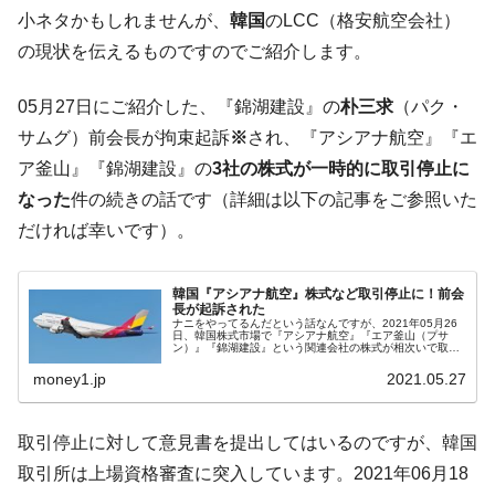
コアコアは上がった。
小ネタかもしれませんが、
韓国
のLCC（格安航空会社）
韓国･猛暑でソウル市全域「猛暑重大警報」
『Money1』
の現状を伝えるものですのでご紹介します。
発令。李在明「猛暑・干ばつ対処状況点検会議」
【日本市場再挑戦中】韓国『現代自動車』
『Money1』
05月27日にご紹介した、『錦湖建設』の
朴三求
（パク・
07月販売台数は去年のほぼ半分「71台」しか売れなかっ
サムグ）前会長が拘束起訴
※
され、『アシアナ航空』『エ
た。『起亜』は9台だけ
ア釜山』『錦湖建設』の
3社の株式が一時的に取引停止に
韓国「信用赦免を何回やっても、何回やっ
『Money1』
なった
件の続きの話です（詳細は以下の記事をご参照いた
ても」⇒ 257万人赦免したのに60万人がまた延滞者に転
だければ幸いです）。
落！
韓国K9専用砲弾･装薬自動供給装甲車両･珍
『Money1』
韓国『アシアナ航空』株式など取引停止に！前会
兵器「K10」が改良に乗り出す。
長が起訴された
ナニをやってるんだという話なんですが、2021年05月26
韓国「2026年07月の輸出入」絶好調。半導
『Money1』
日、韓国株式市場で『アシアナ航空』『エア釜山（プサ
ン）』『錦湖建設』という関連会社の株式が相次いで取引
体だけで410億ドル、輸出全体の41％もある
停止になりました。もともとグループ会社だったが経営が
傾き……この3社はもともとグ...
money1.jp
2021.05.27
韓国･李在明「青年層の雇用状況が悪い。せ
『Money1』
や、若者に起業させよう」⇒ どんな雇用対策だソレ。
取引停止に対して意見書を提出してはいるのですが、韓国
【韓国の外貨準備】2026年07月は4,279億ド
『Money1』
取引所は上場資格審査に突入しています。2021年06月18
ル。外平債の発行「19.4億ドル」