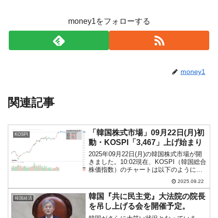
money1をフォローする
money1
関連記事
「韓国株式市場」09月22日(月)初
KOSPI
動・KOSPI「3,467」上げ始まり
2025年09月22日(月)の韓国株式市場が開
きました。10:02現在、KOSPI（韓国総合
株価指数）のチャートは以下のようにな
っています（チャートは
2025.09.22
『Investing.com』より引用）。上げ始ま
りで、現在のところローソク足の実体部
韓国『共に民主党』大法院の院長
韓国経済
分は...
を吊し上げる会を開催予定。