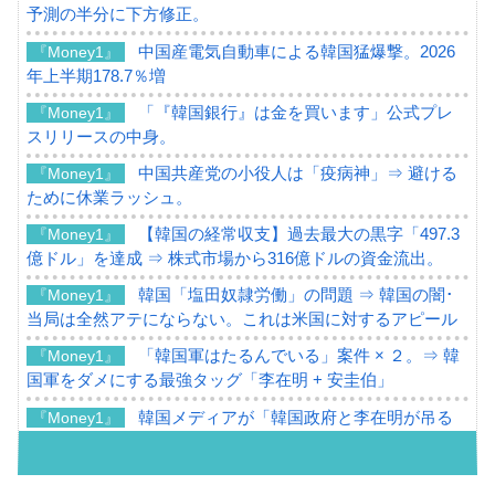
予測の半分に下方修正。
中国産電気自動車による韓国猛爆撃。2026
『Money1』
年上半期178.7％増
「『韓国銀行』は金を買います」公式プレ
『Money1』
スリリースの中身。
中国共産党の小役人は「疫病神」⇒ 避ける
『Money1』
ために休業ラッシュ。
【韓国の経常収支】過去最大の黒字「497.3
『Money1』
億ドル」を達成 ⇒ 株式市場から316億ドルの資金流出。
韓国「塩田奴隷労働」の問題 ⇒ 韓国の闇･
『Money1』
当局は全然アテにならない。これは米国に対するアピール
「韓国軍はたるんでいる」案件 × ２。⇒ 韓
『Money1』
国軍をダメにする最強タッグ「李在明 + 安圭伯」
韓国メディアが「韓国政府と李在明が吊る
『Money1』
される可能性もあるのでは」とほのめかす。
韓国07月･物価指数「2.8％」に低下 ⇒ 実は
『Money1』