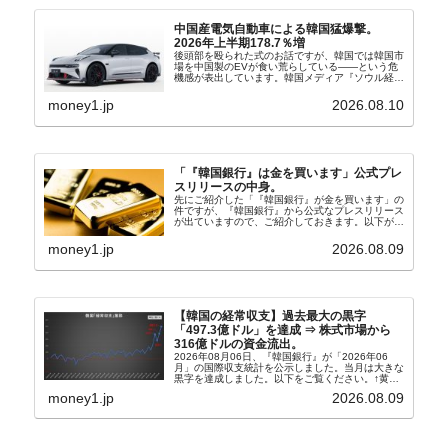
中国産電気自動車による韓国猛爆撃。
2026年上半期178.7％増
後頭部を殴られた式のお話ですが、韓国では韓国市
場を中国製のEVが食い荒らしている――という危
機感が表出しています。韓国メディア『ソウル経
済』の記事から一部を以下に引きます。記事タイト
ルは「中国EVの大攻勢…東風もプジョーと手を組
money1.jp
2026.08.10
み韓国進出」...
「『韓国銀行』は金を買います」公式プレ
スリリースの中身。
先にご紹介した「『韓国銀行』が金を買います」の
件ですが、『韓国銀行』から公式なプレスリリース
が出ていますので、ご紹介しておきます。以下が全
文和訳です。表題：韓国銀行、国内生産金の買い入
れ協力体制を構築□『韓国銀行』は、国内生産金の
money1.jp
2026.08.09
買い入れに...
【韓国の経常収支】過去最大の黒字
「497.3億ドル」を達成 ⇒ 株式市場から
316億ドルの資金流出。
2026年08月06日、『韓国銀行』が「2026年06
月」の国際収支統計を公示しました。当月は大きな
黒字を達成しました。以下をご覧ください。↑黄色
の傾向ペンでフォーカスしているのが2026年06月
money1.jp
2026.08.09
の経常収支です。2026年06月貿易収支：4...