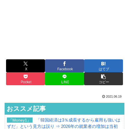
X
Facebook
はてブ
Pocket
LINE
コピー
2021.06.19
おススメ記事
「韓国経済は3％成長するから雇用も強いは
『Money1』
ずだ」という見方は誤り ⇒ 2026年の就業者の増加は当初