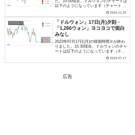
た。10:00現在、ドルウォンのチャートは
以下のようになっています（チャートは
『Investing.com』より引用）。現在のと
2024.11.25
ころ「1ドル＝1,404ウォン」近辺の攻防
となっています。ローソク足...
「ドルウォン」17日(月)夕刻・
ドルウォン
「1,266ウォン」ヨコヨコで面白
みなし
2023年07月17日(月)の韓国時間※が終わ
りました。15:30現在、ドルウォンのチャ
ートは以下のようになっています（チャ
ートは『Investing.com』より引用）。陰
2023.07.17
線です。現在のところ「1ドル＝1,266ウ
ォン」近辺の攻防となって...
広告