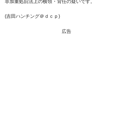
罪加重処罰法上の横領・背任の疑いです。
ドを掲げる「在韓反米勢力」
韓国政府「2035年までに18.4GW規模のAIデ
『Money1』
(吉田ハンチング＠ｄｃｐ)
ータセンター整備」⇒ だから無理だってば。
広告
JPモルガン「韓国レバレッジETFの清算は
『Money1』
ほぼ終わった」
韓国『国民年金公団』株価暴落で200兆蒸
『Money1』
発。
韓国政府「ニセＫ-ブランドを通報しようキ
『Money1』
ャンペーン」⇒ あの名物教授も登場！
日本の誇る海洋資源調査船『白嶺』は先進技術の
Fact1
塊！
夏の甲子園、優勝校を最も多く輩出している都道
Fact1
府県とは？
今話題の「楽天ライオンズ」とは？
Fact1
奇跡の毛色「白毛馬」とは？
Fact1