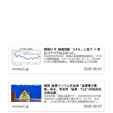
韓国07月･物価指数「2.8％」に低下 ⇒ 実
はコアコアは上がった。
2026年08月04日、韓国の産業通商資源部は「07月
の消費者物価」のデータを公表しました。2026年
07月の消費者物価は、農畜水産物および石油類の
上昇率が鈍化したことなどにより、前年同月比
2.8％上昇（06月は3.2％）となり、上昇率は前...
money1.jp
2026.08.07
韓国･猛暑でソウル市全域「猛暑重大警
報」発令。李在明「猛暑・干ばつ対処状況
点検会議」
2026年夏。韓国は猛暑です。2026年08月2日午後
1時26分には慶尚南道の梁山市で「42.5℃」を記
録。これは1904年に近代的な気象観測が始まって
以来の韓国史上最高気温です。08月04日には、ソ
money1.jp
2026.08.07
ウル市全域への「猛暑重大警報」が発令され...