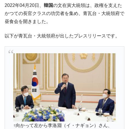
韓国「ここは北朝鮮なのか。選管がサーバ
『Money1』
2022年04月20日、
韓国
の文在寅大統領は、政権を支えた
ーにウソのデータを入力したのは明白だ」
かつての長官クラスの功労者を集め、青瓦台・大統領府で
韓国･李在明さっそく不動産対策で浅薄な発
『Money1』
昼食会を開きました。
言。
韓国は「中国と同じく」投資に不適格な国
『Money1』
以下が青瓦台・大統領府が出したプレスリリースです。
だ。
『韓国銀行』が「金の保有量を増やしま
『Money1』
す」⇒「金を経由するドル入手」手段ではないのか？
韓国･外為取引量「1日当たり1,214.4億ド
『Money1』
ル」まで拡大 ⇒ 海外資金の動きに強く左右される状態
韓国･帰ってきた李在明。李在明を支持しな
『Money1』
い「50.5％」に上昇
韓国大統領府ボンクラ政策室長が告発され
『Money1』
た ⇒ 国家が行った恐るべき株価操作であり、空前の国政壟
断
韓国･警察職員が「丸刈りになって抗議活
『Money1』
↑向かって左から李洛淵（イ・ナギョン）さん、
動」