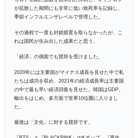
全て勝つといくら？ 競馬GI競走で勝利騎手がもら
Fact1
が拡散した期間にも非常に低い致死率を記録し、
える賞金とは？
季節インフルエンザレベルで管理した。
平成仮面ライダーの意外すぎるモチーフとは？
Fact1
その過程で一度も封鎖措置を取らなかったが、こ
発表から2日で大崩壊、鳴かず飛ばずに終わりそう
Fact1
れは国民が生み出した成果だと思う。
なスーパーリーグとは？
日本人マスターズ挑戦の歴史。松山以前に最高位
Fact1
「経済」の側面でも賛辞を受けました。
だった選手とは？
甲子園通算本塁打、最多の清原に次いで多く打っ
Fact1
2020年には主要国がマイナス成長を見せた中で私
ている意外な選手とは？
たちは成功を収め、2021年の経済成長率は主要国
セレクトセールの高額取引馬が稼いだ金額とは？
Fact1
の中で最も早い経済回復を見せた。韓国はGDP、
輸出をはじめ、多方面で世界10位圏に入りまし
た。
最後は「文化」に対する賛辞です。
『BTS』と『BLACKPINK』のKポップ、『寄生