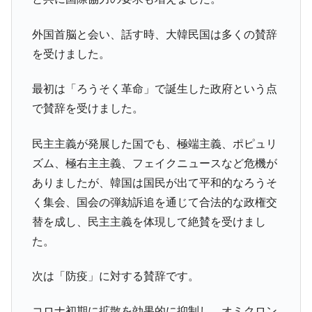
他人事のような発言。
外国首脳と会い、話す時、大韓民国は多くの賛辞
韓国半導体『SKハイニックス』2026年2Qの
『Money1』
業績「史上最高益」当期純利益は前年同期比13.4倍に。
を受けました。
韓国･加徳島新国際空港「またも暗礁」の危
『Money1』
最初は「ろうそく革命」で誕生した政府という点
機 ⇒ 10.7兆では損が出るからできない。
で賛辞を受けました。
【速報】韓国株式市場の暴落・本日07月29
『Money1』
日(水)もサイドカー・サーキットブレイカーの二段コンボ
民主主義が発展した国でも、極端主義、ポピュリ
発動！
ズム、極右主主義、フェイクニュースなど危機が
IT産業は人を雇用する効果は低い。全産業の
『Money1』
ありましたが、韓国は国民が出て平和的なろうそ
半分未満しか雇用を生まない
く集会、国会の弾劾訴追を通じて合法的な政権交
日本の誇る海洋資源調査船『白嶺』は先進技術の
Fact1
塊！
替を成し、民主主義を体現して絶賛を受けまし
た。
夏の甲子園、優勝校を最も多く輩出している都道
Fact1
府県とは？
次は「防疫」に対する賛辞です。
今話題の「楽天ライオンズ」とは？
Fact1
奇跡の毛色「白毛馬」とは？
Fact1
コロナ初期に拡散を効果的に抑制し、オミクロン