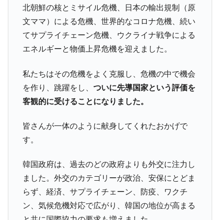
ドを掲げる「在韓反米勢力」
北朝鮮の核とミサイル危機、日本の輸出規制（原
韓国政府「2035年までに18.4GW規模のAIデ
『Money1』
文ママ）による危機、世界的なコロナ危機、続い
ータセンター整備」⇒ だから無理だってば。
てサプライチェーン危機、ウクライナ戦争による
JPモルガン「韓国レバレッジETFの清算は
『Money1』
エネルギーと物価上昇危機を迎えました。
ほぼ終わった」
韓国『国民年金公団』株価暴落で200兆蒸
『Money1』
私たちはその危機をよく克服し、危機の中で機会
発。
を作り、跳躍をし、
ついに先導国家という評価を
韓国政府「ニセＫ-ブランドを通報しようキ
『Money1』
客観的に受けることになりました。
ャンペーン」⇒ あの名物教授も登場！
皆さんが一体のように献身してくれたおかげで
韓国「橋が落ちました」⇒ 耐久性「なさす
『Money1』
ぎ」では。
す。
韓国鉄鋼最大手『POSCO』ズブズブ沈む。
『Money1』
韓国政府は、過去のどの政府よりも外交に注力し
営業利益80.2％も減少
ました。外交のカテゴリーが政治、安保にとどま
米国下院「韓国の公務員個人をターゲット
『Money1』
にぶん殴る法案」提出！⇒ クーパン問題は合衆国企業に対
らず、経済、サプライチェーン、防疫、ワクチ
する差別。許してはおかぬ
ン、気候危機対応で広がり、韓国の地位が高まる
韓国ボンクラ政策室長･金容範、株価暴落に
『Money1』
と共に国際協力の要求も増えました。