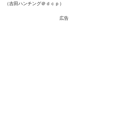
（吉田ハンチング＠ｄｃｐ）
広告