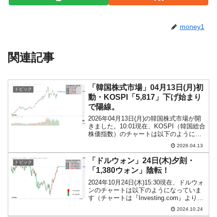
money1
関連記事
「韓国株式市場」04月13日(月)初
トピック
動・KOSPI「5,817」下げ始まり
で陽線。
2026年04月13日(月)の韓国株式市場が開
きました。10:01現在、KOSPI（韓国総合
株価指数）のチャートは以下のようにな
っています（チャートは
2026.04.13
『Investing.com』より引用）。下げて始
まりましたが、現在のところ陽線です。
「ドルウォン」24日(木)夕刻・
トピック
KO...
「1,380ウォン」陰転！
2024年10月24日(木)15:30現在、ドルウォ
ンのチャートは以下のようになっていま
す（チャートは『Investing.com』より引
用）。残念ながら陰転しました。現在の
2024.10.24
ところ「1ドル＝1,380ウォン」近辺の攻