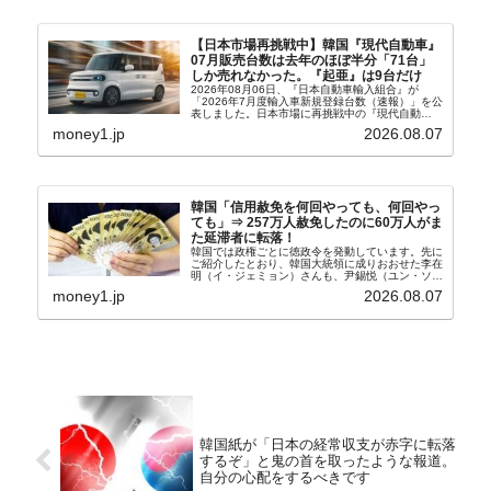
【日本市場再挑戦中】韓国『現代自動車』
07月販売台数は去年のほぼ半分「71台」
しか売れなかった。『起亜』は9台だけ
2026年08月06日、『日本自動車輸入組合』が
「2026年7月度輸入車新規登録台数（速報）」を公
表しました。日本市場に再挑戦中の『現代自動
車』、また日本市場を攻略したい『BYD』の販売
money1.jp
2026.08.07
台数はこの中に捉えられているはずです。先月から
は韓国の...
韓国「信用赦免を何回やっても、何回やっ
ても」⇒ 257万人赦免したのに60万人がま
た延滞者に転落！
韓国では政権ごとに徳政令を発動しています。先に
ご紹介したとおり、韓国大統領に成りおおせた李在
明（イ・ジェミョン）さんも、尹錫悦（ユン・ソギ
ョル）前政権が行った――「新出発基金」をバッド
money1.jp
2026.08.07
バンクにして不良債権の買い取りを行い、分割償還
や元利減免...
韓国紙が「日本の経常収支が赤字に転落
するぞ」と鬼の首を取ったような報道。
自分の心配をするべきです