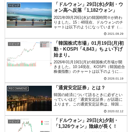
防となっています。ローソ...
「ドルウォン」29日(水)夕刻・ウ
トピック
ォン高へ反落「1,182ウォン」
2021年09月29日(水)の韓国時間※が終わ
りました。15：48現在、ドルウォンのチ
ャートは以下のようになっています（チ
ャートは『Investing.com』より引用）。
2021.09.29
陰線が長くなりました。ウォン高方向へ
向かっており、現在のところ「1ド...
「韓国株式市場」01月19日(月)初
トピック
動・KOSPI「4,843」ちょい下げ
始まり。
2026年01月19日(月)の韓国株式市場が開
きました。10:14現在、KOSPI（韓国総合
株価指数）のチャートは以下のようにな
っています（チャートは
2026.01.19
『Investing.com』より引用）。ちょい下
げて始まりましたが、現在のところ陽
「通貨安定証券」とは？
RECOMMEND
線。K...
韓国の経済について語るときに必ずとい
っていいほど「通貨安定証券」が話題に
上ります。この通貨安定証券は、韓国の
中央銀行「韓国銀行」が発行する債券
2020.02.12
で、「市中のお金の量を調節するため」
に発行されるものです。中央銀行がお金
「ドルウォン」29日(火)夕刻・
トピック
を吸収するのに使えます！市...
「1,326ウォン」陰線が長く！