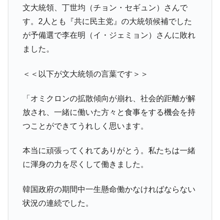
文大統領、丁世均（チョン・セギュン）さんで
中国だけが鉄鋼輸出を異常増加させる ⇒ 中
『Money1』
す。2人とも『共に民主党』の大統領候補でした
国の過剰生産が世界を蝕む。
が予備選で李在明（イ・ジェミョン）さんに敗れ
韓国製造業「半導体絶好調」のウラで他業
『Money1』
種は全般的「不調」⇒ PSIが示す現況は決して良くない。
ました。
【米韓激突案件】韓国消費者院が『クーパ
『Money1』
＜＜以下が文大統領の言葉です＞＞
ン』1人当たり賠償10万ウォンを認定 ⇒ 総額3兆7,000億
韓国で猛暑。南東部では干ばつ
『Money1』
「オミクロンの拡散傾向が崩れ、社会的距離が解
韓国型イージス搭載の次世代駆逐艦
『Money1』
放され、一緒に働いた方々と食事をする機会を持
「KDDX」1番艦、2032年竣工と公示
つことができてうれしく思います。
【対日本円】ウォン安が急進！ 日米の協調
『Money1』
に韓国がいっちょがみしたのでは。
本当に頑張ってくれてありがとう。私たちは一緒
韓国政府『BYD』車への補助金を全廃 ⇒ 実
『Money1』
に渾身の力を尽くして働きました。
は韓国で『BYD』車は売れている。6カ月で対前年同期比
1.9倍！
韓国政府の期間中一生懸命働かなければならない
在韓米国大使スティールが着韓！⇒ さっそ
『Money1』
状況の連続でした。
く空港に詰めかけ「出て行け！」「極右勢力」のプラカー