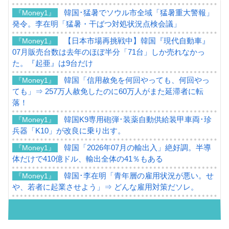
韓国･猛暑でソウル市全域「猛暑重大警報」
『Money1』
発令。李在明「猛暑・干ばつ対処状況点検会議」
【日本市場再挑戦中】韓国『現代自動車』
『Money1』
07月販売台数は去年のほぼ半分「71台」しか売れなかっ
た。『起亜』は9台だけ
韓国「信用赦免を何回やっても、何回やっ
『Money1』
ても」⇒ 257万人赦免したのに60万人がまた延滞者に転
落！
韓国K9専用砲弾･装薬自動供給装甲車両･珍
『Money1』
兵器「K10」が改良に乗り出す。
韓国「2026年07月の輸出入」絶好調。半導
『Money1』
体だけで410億ドル、輸出全体の41％もある
韓国･李在明「青年層の雇用状況が悪い。せ
『Money1』
や、若者に起業させよう」⇒ どんな雇用対策だソレ。
【韓国の外貨準備】2026年07月は4,279億ド
『Money1』
ル。外平債の発行「19.4億ドル」