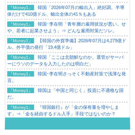
韓国「2026年07月の輸出入」絶好調。半導
『Money1』
体だけで410億ドル、輸出全体の41％もある
韓国･李在明「青年層の雇用状況が悪い。せ
『Money1』
や、若者に起業させよう」⇒ どんな雇用対策だソレ。
【韓国の外貨準備】2026年07月は4,279億ド
『Money1』
ル。外平債の発行「19.4億ドル」
韓国「ここは北朝鮮なのか。選管がサーバ
『Money1』
ーにウソのデータを入力したのは明白だ」
韓国･李在明さっそく不動産対策で浅薄な発
『Money1』
言。
韓国は「中国と同じく」投資に不適格な国
『Money1』
だ。
『韓国銀行』が「金の保有量を増やしま
『Money1』
す」⇒「金を経由するドル入手」手段ではないのか？
韓国･外為取引量「1日当たり1,214.4億ド
『Money1』
ル」まで拡大 ⇒ 海外資金の動きに強く左右される状態