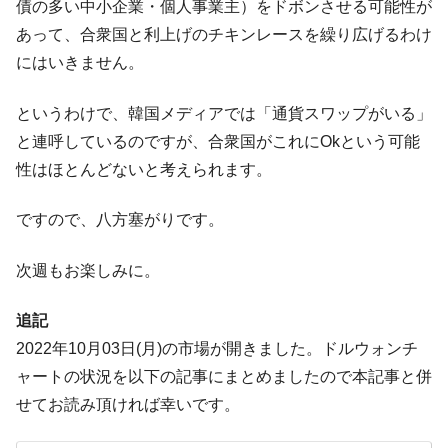
える賞金とは？
債の多い中小企業・個人事業主）をドボンさせる可能性が
あって、合衆国と利上げのチキンレースを繰り広げるわけ
平成仮面ライダーの意外すぎるモチーフとは？
Fact1
にはいきません。
発表から2日で大崩壊、鳴かず飛ばずに終わりそう
Fact1
なスーパーリーグとは？
というわけで、韓国メディアでは「通貨スワップがいる」
日本人マスターズ挑戦の歴史。松山以前に最高位
Fact1
と連呼しているのですが、合衆国がこれにOkという可能
だった選手とは？
性はほとんどないと考えられます。
甲子園通算本塁打、最多の清原に次いで多く打っ
Fact1
ている意外な選手とは？
ですので、八方塞がりです。
セレクトセールの高額取引馬が稼いだ金額とは？
Fact1
次週もお楽しみに。
追記
2022年10月03日(月)の市場が開きました。ドルウォンチ
ャートの状況を以下の記事にまとめましたので本記事と併
せてお読み頂ければ幸いです。