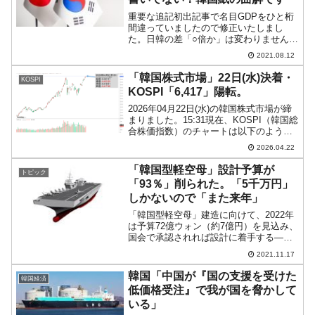
重要な追記初出記事で名目GDPをひと桁
間違っていましたので修正いたしまし
た。日韓の差「○倍か」は変わりません。
08月15日の終戦記念日が近付くと日本で
2021.08.12
は戦争関連の報道が増えますが、韓国で
も日本併合期が終わったことを祝す光復
「韓国株式市場」22日(水)決着・
KOSPI
節として、日本に関...
KOSPI「6,417」陽転。
2026年04月22日(水)の韓国株式市場が締
まりました。15:31現在、KOSPI（韓国総
合株価指数）のチャートは以下のように
なっています（チャートは
2026.04.22
『Investing.com』より引用）。陽線に転
じて終わりました。KOSPIは「6,4...
「韓国型軽空母」設計予算が
トピック
「93％」削られた。「5千万円」
しかないので「また来年」
「韓国型軽空母」建造に向けて、2022年
は予算72億ウォン（約7億円）を見込み、
国会で承認されれば設計に着手する――
とご紹介したのですが……。国会審査で
2021.11.17
承認がされませんでした。2021年11月16
日、国防委員会予算審査処は、軽空母の
韓国「中国が『国の支援を受けた
韓国経済
基本設計...
低価格受注』で我が国を脅かして
いる」