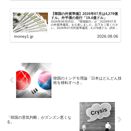
【韓国の外貨準備】2026年07月は4,279億
ドル。外平債の発行「19.4億ドル」
2026年08月05日、『韓国銀行』が「2026年07月
の外貨準備高」を公表しました。以下をご覧くださ
い。2026年07月外貨準備高：4,279億ドル（約67
兆4,456億円）※前月比：+6億ドル＜＜内訳＞＞
⇒Securities：3,80...
money1.jp
2026.08.06
韓国のトンデモ理論「日本はどんどん技
術を移転すべき」
「韓国の景気判断」がズンズン悪くな
る。