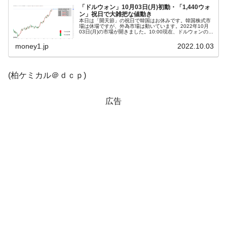
「ドルウォン」10月03日(月)初動・「1,440ウォ
ン」祝日で大雑把な値動き
本日は「開天節」の祝日で韓国はお休みです。韓国株式市
場は休場ですが、外為市場は動いています。2022年10月
03日(月)の市場が開きました。10:00現在、ドルウォンのチ
ャートは以下のようになっています（チャートは
『Investing.co...
money1.jp
2022.10.03
(柏ケミカル＠ｄｃｐ)
広告