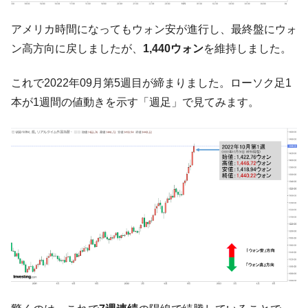
ぎ」では。
アメリカ時間になってもウォン安が進行し、最終盤にウォ
韓国鉄鋼最大手『POSCO』ズブズブ沈む。
『Money1』
ン高方向に戻しましたが、
1,440ウォン
を維持しました。
営業利益80.2％も減少
米国下院「韓国の公務員個人をターゲット
『Money1』
これで2022年09月第5週目が締まりました。ローソク足1
にぶん殴る法案」提出！⇒ クーパン問題は合衆国企業に対
する差別。許してはおかぬ
本が1週間の値動きを示す「週足」で見てみます。
韓国ボンクラ政策室長･金容範、株価暴落に
『Money1』
他人事のような発言。
韓国半導体『SKハイニックス』2026年2Qの
『Money1』
業績「史上最高益」当期純利益は前年同期比13.4倍に。
韓国･加徳島新国際空港「またも暗礁」の危
『Money1』
機 ⇒ 10.7兆では損が出るからできない。
【速報】韓国株式市場の暴落・本日07月29
『Money1』
日(水)もサイドカー・サーキットブレイカーの二段コンボ
発動！
IT産業は人を雇用する効果は低い。全産業の
『Money1』
半分未満しか雇用を生まない