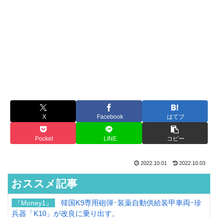
X
Facebook
はてブ
Pocket
LINE
コピー
2022.10.01
2022.10.03
おススメ記事
韓国K9専用砲弾･装薬自動供給装甲車両･珍
『Money1』
兵器「K10」が改良に乗り出す。