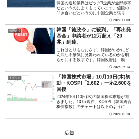
韓国の造船業界はビッグ3企業が全部赤字
だというのによくもっています。値段の
叩き合いだというのに中国企業と張り合
っていられるのは大したもの――という
2022.11.09
見方もできます。イギリスの造船・海運
市況調査会社『クラークソンリサーチ』
韓国「徳政令」に殺到。「再出発
韓国経済
によれば、韓国と中国の...
基金」申請者が12万超え「20
兆」到達。
これはとりもなおさず、韓国がいかにど
ん底な不景気に見舞われているのかを明
らかにする数字です。韓国政府は、廃業
した小規模事業者・自営業者を対象とし
2025.05.14
た債務調整プログラム「再出発基金（새
출발기금）」を実施しています（2022年
「韓国株式市場」10月10日(木)初
トピック
10月に導入）。20...
動・KOSPI「2,602」一応2,600を
回復
2024年10月10日(木)の韓国株式市場が開
きました。10:07現在、KOSPI（韓国総合
株価指数）のチャートは以下のようにな
っています（チャートは
2024.10.10
『Investing.com』より引用）。上げ始ま
りで陰線。KOSPIは「2,602」まで...
広告