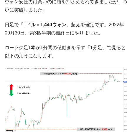
ウォン安圧力は高いのに頭を押さえられてきましたが、つ
【対日本円】ウォン安が急進！ 日米の協調
『Money1』
いに突破しました。
に韓国がいっちょがみしたのでは。
韓国政府『BYD』車への補助金を全廃 ⇒ 実
『Money1』
日足で「1ドル＝
1,440ウォン
」超えを確定です。2022年
は韓国で『BYD』車は売れている。6カ月で対前年同期比
1.9倍！
09月30日、第3四半期の最終日にやりました。
在韓米国大使スティールが着韓！⇒ さっそ
『Money1』
ローソク足1本が1分間の値動きを示す「1分足」で見ると
く空港に詰めかけ「出て行け！」「極右勢力」のプラカー
ドを掲げる「在韓反米勢力」
以下のようになります。
韓国政府「2035年までに18.4GW規模のAIデ
『Money1』
ータセンター整備」⇒ だから無理だってば。
JPモルガン「韓国レバレッジETFの清算は
『Money1』
ほぼ終わった」
韓国『国民年金公団』株価暴落で200兆蒸
『Money1』
発。
韓国政府「ニセＫ-ブランドを通報しようキ
『Money1』
ャンペーン」⇒ あの名物教授も登場！
韓国「橋が落ちました」⇒ 耐久性「なさす
『Money1』