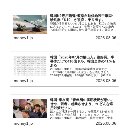
韓国K9専用砲弾･装薬自動供給装甲車両･
珍兵器「K10」が改良に乗り出す。
韓国の珍兵器といわれることもある「K10」が改良
に入るとのこと。K10は、砲弾・装薬をK9の車内
へ自動供給する機能を持つ装甲車両です。韓国メデ
ィア『Chosun Biz』が報じていますので、同記事
から以下に一部を引きます。2005年に初めて...
money1.jp
2026.08.06
韓国「2026年07月の輸出入」絶好調。半
導体だけで410億ドル、輸出全体の41％も
ある
2026年08月01日、韓国の産業通商資源部が
「2026年07月の輸出入現況」を公表しました。
2026年07月輸出：988億8,700万ドル（62.8％）
輸入：685億6,300万ドル（26.5％）貿易収支：
money1.jp
2026.08.06
303億2,400万ドル2026...
韓国･李在明「青年層の雇用状況が悪い。
せや、若者に起業させよう」⇒ どんな雇
用対策だソレ。
ほとんど地球を一周するという長過ぎる外遊を行
い、帰国した李在明（イ・ジェミョン）さん。
2026年08月04日、業務報告（雇用労働部、中小ベ
ンチャー企業部、公正取引委員会）を主催。この席
money1.jp
2026.08.06
上、韓国大統領に成りおおせた李在明（イ・ジェミ
ョン）さん...