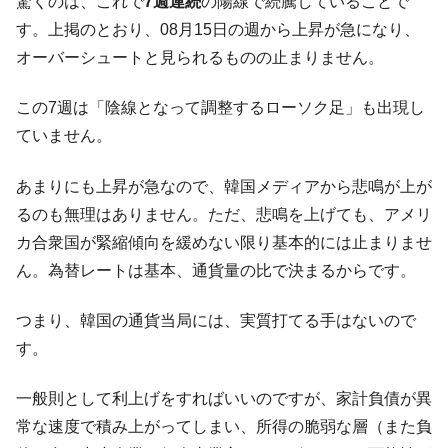
驚くのは、これで
7週連続
の陽線で続騰していることで
す。上掲のとおり、08月15日の週から上昇が急になり、
韓国「株式市場が賭博場のように変質した
『Money1』
のは政界の責任だ」
オーバーシュートと見られるものの止まりません。
韓国「2026年1Q 資金循環統計」面白い結果
『Money1』
この7週は「陰線となって調整するローソク足」も出現し
に。
ていません。
韓国化学企業最大手『ロッテケミカル』純
『Money1』
借入金が約8兆。信用格付け「ネガティブ」にダウン
あまりにも上昇が急なので、韓国メディアから悲鳴が上が
韓国株式市場･暗黒の火曜日。サーキットブ
『Money1』
るのも無理はありません。ただ、悲鳴を上げても、アメリ
レイカーも発動！ 半導体2銘柄の暴落
カ合衆国が緊縮傾向を緩めない限り基本的には止まりませ
日本の誇る海洋資源調査船『白嶺』は先進技術の
Fact1
ん。為替レートは基本、通貨量の比で決まるからです。
塊！
夏の甲子園、優勝校を最も多く輩出している都道
Fact1
つまり、韓国の通貨当局には、実質打てる手はないので
府県とは？
す。
今話題の「楽天ライオンズ」とは？
Fact1
奇跡の毛色「白毛馬」とは？
Fact1
一般則として利上げをすればいいのですが、家計負債が異
常な速度で積み上がってしまい、所得の脆弱な層（また負
全て勝つといくら？ 競馬GI競走で勝利騎手がもら
Fact1