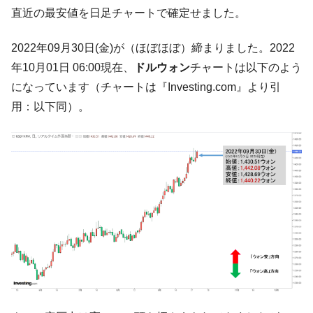
韓国･帰ってきた李在明。李在明を支持しな
直近の最安値を日足チャートで確定せました。
『Money1』
い「50.5％」に上昇
2022年09月30日(金)が（ほぼほぼ）締まりました。2022
韓国大統領府ボンクラ政策室長が告発され
『Money1』
た ⇒ 国家が行った恐るべき株価操作であり、空前の国政壟
年10月01日 06:00現在、
ドルウォン
チャートは以下のよう
断
になっています（チャートは『Investing.com』より引
韓国･警察職員が「丸刈りになって抗議活
『Money1』
用：以下同）。
動」
中国だけが鉄鋼輸出を異常増加させる ⇒ 中
『Money1』
国の過剰生産が世界を蝕む。
韓国製造業「半導体絶好調」のウラで他業
『Money1』
種は全般的「不調」⇒ PSIが示す現況は決して良くない。
【米韓激突案件】韓国消費者院が『クーパ
『Money1』
ン』1人当たり賠償10万ウォンを認定 ⇒ 総額3兆7,000億
韓国で猛暑。南東部では干ばつ
『Money1』
韓国型イージス搭載の次世代駆逐艦
『Money1』
「KDDX」1番艦、2032年竣工と公示