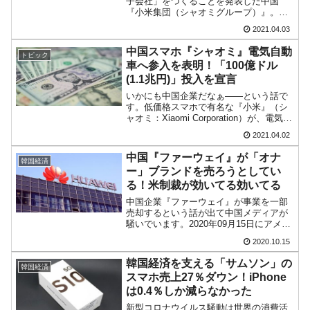
子会社」をつくることを発表した中国
『小米集団（シャオミグループ）』。雷
在韓米国大使スティールが着韓！⇒ さっそく
『Money1』
軍CEOは同グループのロゴを変更したこ
2021.04.03
空港に詰めかけ「出て行け！」「極右勢力」のプラカードを
とを発表しました。このロゴの変更に同
グループは「200万人民元」（約3,372万
掲げる「在韓反米勢力」
中国スマホ『シャオミ』電気自動
トピック
円）をかけたこと...
車へ参入を表明！「100億ドル
韓国政府「2035年までに18.4GW規模のAIデ
『Money1』
(1.1兆円)」投入を宣言
ータセンター整備」⇒ だから無理だってば。
いかにも中国企業だなぁ――という話で
す。低価格スマホで有名な『小米』（シ
JPモルガン「韓国レバレッジETFの清算はほ
『Money1』
ャオミ：Xiaomi Corporation）が、電気自
ぼ終わった」
動車に進出する旨を表明。↑『Weibo』雷
2021.04.02
軍CEOの投稿より同社の雷軍CEOは、今
後10年間で100億ドル（約1...
韓国『国民年金公団』株価暴落で200兆蒸
『Money1』
中国『ファーウェイ』が「オナ
韓国経済
発。
ー」ブランドを売ろうとしてい
る！米制裁が効いてる効いてる
韓国政府「ニセＫ-ブランドを通報しようキャ
『Money1』
中国企業『ファーウェイ』が事業を一部
ンペーン」⇒ あの名物教授も登場！
売却するという話が出て中国メディアが
騒いでいます。2020年09月15日にアメリ
カ合衆国の制裁措置が発動し、スマホの
2020.10.15
心臓部となる高性能なCPUが入手不可能
となった中国『ファーウェイ』
韓国経済を支える「サムソン」の
韓国経済
（Huawei：華為技...
スマホ売上27％ダウン！iPhone
は0.4％しか減らなかった
新型コロナウイルス騒動は世界の消費活