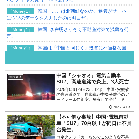
韓国「ここは北朝鮮なのか。選管がサーバー
『Money1』
にウソのデータを入力したのは明白だ」
韓国･李在明さっそく不動産対策で浅薄な発
『Money1』
言。
韓国は「中国と同じく」投資に不適格な国
『Money1』
だ。
『韓国銀行』が「金の保有量を増やします」
『Money1』
⇒「金を経由するドル入手」手段ではないのか？
中国『シャオミ』電気自動車
韓国経済
SU7、高速道路で炎上。3人死亡
韓国･外為取引量「1日当たり1,214.4億ドル」
『Money1』
2025年03月29日23：12頃、中国･安徽省
まで拡大 ⇒ 海外資金の動きに強く左右される状態
の高速道路で、自動車が中央分離帯のガ
ードレールに衝突。発火して全焼しまし
韓国･帰ってきた李在明。李在明を支持しな
『Money1』
た。このクルマは、中国『小米（シャオ
2025.04.03
い「50.5％」に上昇
ミ）』の電気自動車「SU7」でした。
↑『Xiaomi（小米：Xiaomi）』SU7。...
【不可解な事故】中国･電気自動
中国経済
韓国大統領府ボンクラ政策室長が告発された
『Money1』
車「SU7」70台以上が同日に不具
⇒ 国家が行った恐るべき株価操作であり、空前の国政壟断
合発生。
コネクテッドカーなのでこのような不具