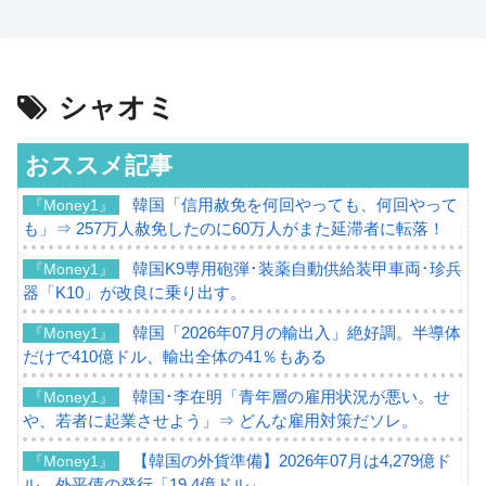
シャオミ
おススメ記事
韓国「信用赦免を何回やっても、何回やって
『Money1』
も」⇒ 257万人赦免したのに60万人がまた延滞者に転落！
韓国K9専用砲弾･装薬自動供給装甲車両･珍兵
『Money1』
器「K10」が改良に乗り出す。
韓国「2026年07月の輸出入」絶好調。半導体
『Money1』
だけで410億ドル、輸出全体の41％もある
韓国･李在明「青年層の雇用状況が悪い。せ
『Money1』
や、若者に起業させよう」⇒ どんな雇用対策だソレ。
【韓国の外貨準備】2026年07月は4,279億ド
『Money1』
ル。外平債の発行「19.4億ドル」