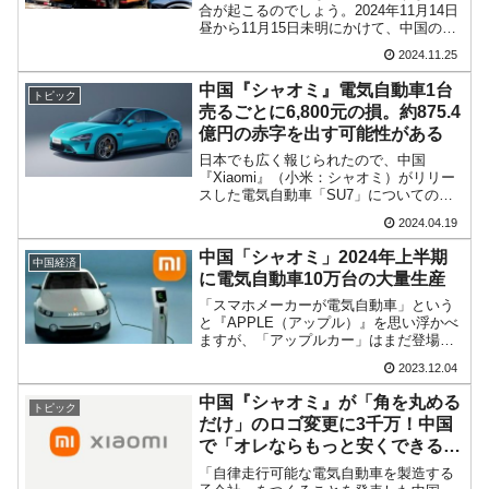
韓国･警察職員が「丸刈りになって抗議活
『Money1』
合が起こるのでしょう。2024年11月14日
動」
昼から11月15日未明にかけて、中国のス
マホメーカー『Xiaomi（小米：シャオ
2024.11.25
ミ）』の電気自動車SUV7が中国全土で
中国だけが鉄鋼輸出を異常増加させる ⇒ 中
『Money1』
70台以上、同日に不具合が発生する――
国の過剰生産が世界を蝕む。
中国『シャオミ』電気自動車1台
トピック
とい...
売るごとに6,800元の損。約875.4
韓国製造業「半導体絶好調」のウラで他業種
『Money1』
億円の赤字を出す可能性がある
は全般的「不調」⇒ PSIが示す現況は決して良くない。
日本でも広く報じられたので、中国
『Xiaomi』（小米：シャオミ）がリリー
【米韓激突案件】韓国消費者院が『クーパ
『Money1』
スした電気自動車「SU7」についてのニ
ュースは読者の皆さんもすでにご存じで
ン』1人当たり賠償10万ウォンを認定 ⇒ 総額3兆7,000億
2024.04.19
しょう。↑2024年03月28日に発売開始し
た「SU7」。2023年12月28日『シャオ
中国「シャオミ」2024年上半期
韓国で猛暑。南東部では干ばつ
『Money1』
中国経済
ミ』...
に電気自動車10万台の大量生産
韓国型イージス搭載の次世代駆逐艦
『Money1』
「スマホメーカーが電気自動車」という
「KDDX」1番艦、2032年竣工と公示
と『APPLE（アップル）』を思い浮かべ
ますが、「アップルカー」はまだ登場し
ていません。今回ご紹介するのは中国企
【対日本円】ウォン安が急進！ 日米の協調に
『Money1』
2023.12.04
業です。『小米』（Xiaomi：シャオミ）
韓国がいっちょがみしたのでは。
といえば、低価格のスマホでシェアを拡
中国『シャオミ』が「角を丸める
トピック
大した※中国企...
だけ」のロゴ変更に3千万！中国
韓国政府『BYD』車への補助金を全廃 ⇒ 実
『Money1』
で「オレならもっと安くできる」
は韓国で『BYD』車は売れている。6カ月で対前年同期比1.9
の声
「自律走行可能な電気自動車を製造する
倍！