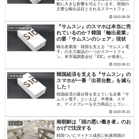
動に大きな影響を与えています。韓国の
主要な輸出品目とされるスマートフォン
にも当然打撃があり、売上が減少してい
2020.08.26
ます。調査会社『ガートナー』が2020年
08月25日に公表したデータによれば、全
『サムスン』のスマホは本当に売
RECOMMEND
世界では第2四半...
れているのか？韓国「輸出産業」
の要「サムスンのシェア」現状
輸出産業国・韓国を支える『サムスン電
子』の主力製品の一つがスマートフォ
ン。米市場調査会社『IDC』が発表した
データによると、2020年の第1四半期の
2020.06.21
スマートフォンの世界シェアはサムスン
が21.1％でトップです。では、アメリカ
韓国経済を支える『サムスン』の
基礎知識
や中国、日本とい...
スマホが一番「出荷台数」を減ら
した！
韓国経済の屋台骨を支えている企業『サ
ムスン電子』といえば、半導体、スマ
ホ、ディスプレーを主力商品としていま
す。しかし、この主力製品のうち、スマ
2020.05.10
ホについては近年とみに先行きがあやし
くなっているのをご存じでしょうか。
南朝鮮は「頭の悪い働き者」のお
トピック
『STARATEGY ANA...
かげで沈没する
韓国ついにマイナス成長に転落韓国の