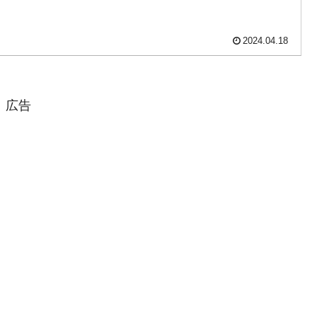
活動」
2024.04.18
⇒ 中国の過剰生産が世界を蝕む。
業種は全般的「不調」⇒ PSIが示す現況は決して良くない。
広告
』1人当たり賠償10万ウォンを認定 ⇒ 総額3兆7,000億
DX」1番艦、2032年竣工と公示
協調に韓国がいっちょがみしたのでは。
⇒ 実は韓国で『BYD』車は売れている。6カ月で対前年同期比
っそく空港に詰めかけ「出て行け！」「極右勢力」のプラカー