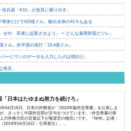
･珍兵器「K10」が改良に乗り出す。
半導体だけで410億ドル、輸出全体の41％もある
。せや、若者に起業させよう」⇒ どんな雇用対策だソレ。
79億ドル。外平債の発行「19.4億ドル」
ーバーにウソのデータを入力したのは明白だ」
な発言。
な国だ。
ます」⇒「金を経由するドル入手」手段ではないのか？
国「日本はたゆまぬ努力を続けろ」
4億ドル」まで拡大 ⇒ 海外資金の動きに強く左右される状態
24年04月16日、日本の外務省が「2024年版外交青書」を公表しま
が、さっそく中国外交部が文句をつけています。↑外交青書の巻
ない「50.5％」に上昇
上川外務大臣の言葉以下が報道官の物言いです。『NHK』記者：
（2024年04月16日：引用者注）、...
れた ⇒ 国家が行った恐るべき株価操作であり、空前の国政壟