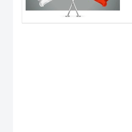
断
韓国･警察職員が「丸刈りになって抗議
『Money1』
中国だけが鉄鋼輸出を異常増加させる 
『Money1』
韓国製造業「半導体絶好調」のウラで他
『Money1』
【米韓激突案件】韓国消費者院が『クーパン
『Money1』
韓国で猛暑。南東部では干ばつ
『Money1』
韓国型イージス搭載の次世代駆逐艦「KD
『Money1』
【対日本円】ウォン安が急進！ 日米の
『Money1』
韓国政府『BYD』車への補助金を全廃 
『Money1』
1.9倍！
在韓米国大使スティールが着韓！⇒ さ
『Money1』
ドを掲げる「在韓反米勢力」