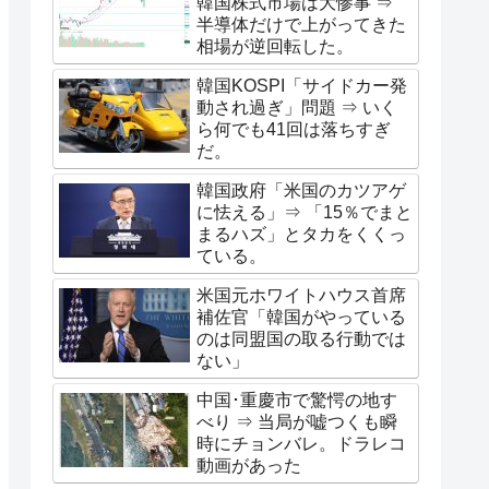
韓国株式市場は大惨事 ⇒
半導体だけで上がってきた
相場が逆回転した。
韓国KOSPI「サイドカー発
動され過ぎ」問題 ⇒ いく
ら何でも41回は落ちすぎ
だ。
韓国政府「米国のカツアゲ
に怯える」⇒ 「15％でまと
まるハズ」とタカをくくっ
ている。
米国元ホワイトハウス首席
補佐官「韓国がやっている
のは同盟国の取る行動では
ない」
中国･重慶市で驚愕の地す
べり ⇒ 当局が嘘つくも瞬
時にチョンバレ。ドラレコ
動画があった