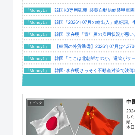
韓国K9専用砲弾･装薬自動供給装甲車両
『Money1』
韓国「2026年07月の輸出入」絶好調。
『Money1』
韓国･李在明「青年層の雇用状況が悪い
『Money1』
【韓国の外貨準備】2026年07月は4,2
『Money1』
韓国「ここは北朝鮮なのか。選管がサ
『Money1』
韓国･李在明さっそく不動産対策で浅薄
『Money1』
韓国は「中国と同じく」投資に不適格
『Money1』
『韓国銀行』が「金の保有量を増やし
『Money1』
中
トピック
韓国･外為取引量「1日当たり1,214.
『Money1』
20
した
韓国･帰ってきた李在明。李在明を支持し
『Money1』
頭、
本日
韓国大統領府ボンクラ政策室長が告発さ
『Money1』