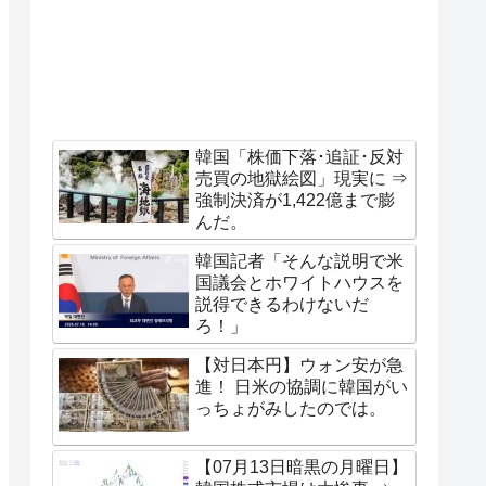
韓国「株価下落･追証･反対
売買の地獄絵図」現実に ⇒
強制決済が1,422億まで膨
んだ。
韓国記者「そんな説明で米
国議会とホワイトハウスを
説得できるわけないだ
ろ！」
【対日本円】ウォン安が急
進！ 日米の協調に韓国がい
っちょがみしたのでは。
【07月13日暗黒の月曜日】