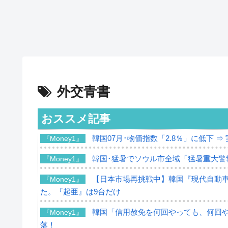
外交青書
おススメ記事
韓国07月･物価指数「2.8％」に低下 
『Money1』
韓国･猛暑でソウル市全域「猛暑重大警
『Money1』
【日本市場再挑戦中】韓国『現代自動車
『Money1』
た。『起亜』は9台だけ
韓国「信用赦免を何回やっても、何回やっ
『Money1』
落！