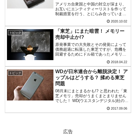
アメリカ合衆国と中国の対立が深まり、
『韓国銀行』が「金の保有量を増やします」
『Money1』
お互いにエンティティーリストを作って
⇒「金を経由するドル入手」手段ではないのか？
制裁措置を行う、とにらみ合っていま
す。この対立の煽りを食った形になって
2020.10.02
いるのが中国企業『ファーウェイ』
韓国･外為取引量「1日当たり1,214.4億ドル」
『Money1』
（Huawei：華為技術）。エンティティー
「東芝」にまた暗雲！ メモリー
まで拡大 ⇒ 海外資金の動きに強く左右される状態
トピック
リストに入ったことからア...
売却中止か!?
韓国･帰ってきた李在明。李在明を支持しな
『Money1』
原発事業での大失敗とその発覚によって
い「50.5％」に上昇
債務超過に転落した東芝ですが、危機を
回避するためにドル箱であったメモリー
関連事業「東芝メモリー」の売却を決
韓国大統領府ボンクラ政策室長が告発された
『Money1』
2018.04.22
定。引き受け先がどこになるかなどのす
⇒ 国家が行った恐るべき株価操作であり、空前の国政壟断
ったもんだがありましたが、何とか引き
WDが日米連合から離脱決定！ ア
トピック
受け先のファンド（いわゆる...
ップルはどうする？ 揉める東芝
韓国･警察職員が「丸刈りになって抗議活
『Money1』
問題
動」
08月末にまとまるかも!? と思われた「東
芝メモリ」売却がうまくまとまりません
中国だけが鉄鋼輸出を異常増加させる ⇒ 中
『Money1』
でした！ WD(ウエスタンデジタル)社のス
国の過剰生産が世界を蝕む。
ティーブ・ミリガンCEOが来日までした
2017.09.06
肝入りのミーティングだったのですが、
韓国製造業「半導体絶好調」のウラで他業種
『Money1』
不発に終わった模様です。もれ伝わると
ころによる...
は全般的「不調」⇒ PSIが示す現況は決して良くない。
広告
【米韓激突案件】韓国消費者院が『クーパ
『Money1』