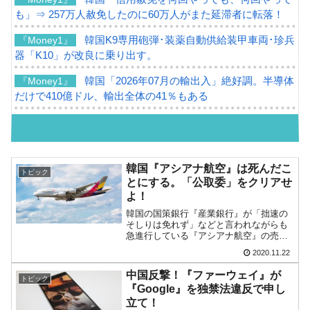
も」⇒ 257万人赦免したのに60万人がまた延滞者に転落！
韓国K9専用砲弾･装薬自動供給装甲車両･珍兵
『Money1』
器「K10」が改良に乗り出す。
韓国「2026年07月の輸出入」絶好調。半導体
『Money1』
だけで410億ドル、輸出全体の41％もある
韓国･李在明「青年層の雇用状況が悪い。せ
『Money1』
や、若者に起業させよう」⇒ どんな雇用対策だソレ。
【韓国の外貨準備】2026年07月は4,279億ド
『Money1』
韓国『アシアナ航空』は死んだこ
トピック
ル。外平債の発行「19.4億ドル」
とにする。「公取委」をクリアせ
よ！
韓国「ここは北朝鮮なのか。選管がサーバー
『Money1』
韓国の国策銀行『産業銀行』が「拙速の
にウソのデータを入力したのは明白だ」
そしりは免れず」などと言われながらも
急進行している『アシアナ航空』の売却
韓国･李在明さっそく不動産対策で浅薄な発
『Money1』
問題。お金の流れなどの絵図は描けてい
2020.11.22
るようで、『韓進KAL』の懐事情などの
言。
不安はあるものの、とにかく平押しでい
中国反撃！『ファーウェイ』が
トピック
く一手です。ただし、一...
韓国は「中国と同じく」投資に不適格な国
『Money1』
『Google』を独禁法違反で申し
だ。
立て！