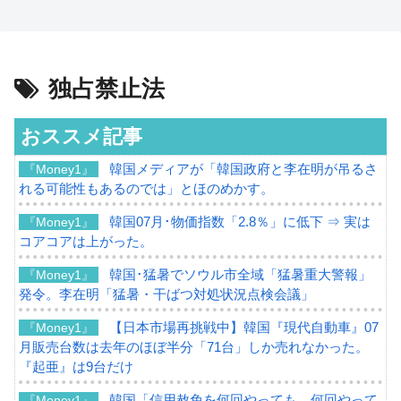
独占禁止法
おススメ記事
韓国メディアが「韓国政府と李在明が吊るさ
『Money1』
れる可能性もあるのでは」とほのめかす。
韓国07月･物価指数「2.8％」に低下 ⇒ 実は
『Money1』
コアコアは上がった。
韓国･猛暑でソウル市全域「猛暑重大警報」
『Money1』
発令。李在明「猛暑・干ばつ対処状況点検会議」
【日本市場再挑戦中】韓国『現代自動車』07
『Money1』
月販売台数は去年のほぼ半分「71台」しか売れなかった。
『起亜』は9台だけ
韓国「信用赦免を何回やっても、何回やって
『Money1』