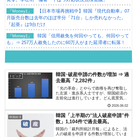
【日本市場再挑戦中】韓国『現代自動車』07
『Money1』
月販売台数は去年のほぼ半分「71台」しか売れなかった。
『起亜』は9台だけ
韓国「信用赦免を何回やっても、何回やって
『Money1』
も」⇒ 257万人赦免したのに60万人がまた延滞者に転落！
韓国K9専用砲弾･装薬自動供給装甲車両･珍兵
『Money1』
器「K10」が改良に乗り出す。
韓国「2026年07月の輸出入」絶好調。半導体
『Money1』
韓国･破産申請の件数が増加 ⇒ 過
トピック
だけで410億ドル、輸出全体の41％もある
去最高「2,282件」
「光の革命」とやらで政権を再び奪取し
韓国･李在明「青年層の雇用状況が悪い。せ
『Money1』
た左派・進歩系人士ですが、韓国経済の
や、若者に起業させよう」⇒ どんな雇用対策だソレ。
左前化は進行しています。どん底景気か
ら回復しているわけではなく、むしろ
2026.06.02
【韓国の外貨準備】2026年07月は4,279億ド
『Money1』
「これからどうするんだろう」という状
態です。Money1でもご紹介してきたとお
ル。外平債の発行「19.4億ドル」
韓国「上半期の“法人破産申請”件
韓国経済
り、半導体企業は史上...
数」1,104件で過去最高。
韓国「ここは北朝鮮なのか。選管がサーバー
『Money1』
韓国の「裁判所統計月報」によると、法
にウソのデータを入力したのは明白だ」
人の破産を申請する件数が増加していま