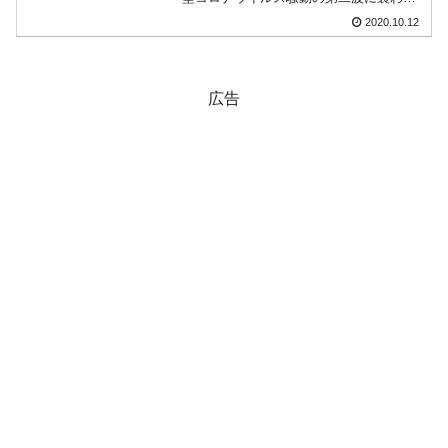
国の過剰生産が世界を蝕む。
ていることもあり、裁判所に「破産申
2020.10.12
請」「再生申請」（民事再生手続き）を
行う法人が急増しているのです。2020年
韓国製造業「半導体絶好調」のウラで他業種
『Money1』
08月までの状況は以下...
は全般的「不調」⇒ PSIが示す現況は決して良くない。
広告
【米韓激突案件】韓国消費者院が『クーパ
『Money1』
ン』1人当たり賠償10万ウォンを認定 ⇒ 総額3兆7,000億
韓国で猛暑。南東部では干ばつ
『Money1』
韓国型イージス搭載の次世代駆逐艦
『Money1』
「KDDX」1番艦、2032年竣工と公示
【対日本円】ウォン安が急進！ 日米の協調に
『Money1』
韓国がいっちょがみしたのでは。