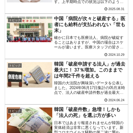
す。上半期時点での状況は以下のように
韓国･李在明さっそく不動産対策で浅薄な発
なります。01～06月累計2024年：987件
『Money1』
2025.08.31
2025年：1,104件対前年同期比で、破産申
言。
請件数は「11.9％」増えています。上
中国「病院が次々と破産する」医
トピック
半...
韓国は「中国と同じく」投資に不適格な国
『Money1』
者にも給料が支払われない「世も
末」
だ。
確かに日本でも医療法人、病院が破綻す
『韓国銀行』が「金の保有量を増やします」
『Money1』
ることはありますが、中国の場合はスケ
ールが違います。医療スタッフの皆さん
⇒「金を経由するドル入手」手段ではないのか？
に数カ月間「給与不払い」を行った揚げ
2024.10.29
句に終了――といったことが起こりま
韓国･外為取引量「1日当たり1,214.4億ドル」
『Money1』
す。しかも一箇所やニ箇所ではありませ
韓国「破産申請する法人」が過去
まで拡大 ⇒ 海外資金の動きに強く左右される状態
トピック
ん。2024年01月には『...
最大に！ 37％増加。このままで
は年間2千件を超える
韓国･帰ってきた李在明。李在明を支持しな
『Money1』
い「50.5％」に上昇
韓国の大法院が興味深いデータを公表し
ました。2024年06月17日集計の05月末時
点で、法人の破産申請件数が過去最大と
韓国大統領府ボンクラ政策室長が告発された
『Money1』
なりました。以下が大法院が公開したデ
⇒ 国家が行った恐るべき株価操作であり、空前の国政壟断
2024.06.24
ータです。2024年05月法人破産申請：
175件2024年05月末時点累計法人破産申
韓国「破産件数」急増！しかも
韓国･警察職員が「丸刈りになって抗議活
トピック
請...
『Money1』
「法人の死」を選ぶ方が多い
動」
日本ではあまり報道されませんが韓国の
実体経済は非常に悪くなっています。新
中国だけが鉄鋼輸出を異常増加させる ⇒ 中
『Money1』
型コロナウイルス騒動の第二波に襲われ