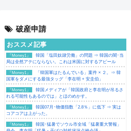
破産申請
おススメ記事
韓国「塩田奴隷労働」の問題 ⇒ 韓国の闇･当
『Money1』
局は全然アテにならない。これは米国に対するアピール
「韓国軍はたるんでいる」案件 × ２。⇒ 韓
『Money1』
国軍をダメにする最強タッグ「李在明 + 安圭伯」
韓国メディアが「韓国政府と李在明が吊るさ
『Money1』
れる可能性もあるのでは」とほのめかす。
韓国07月･物価指数「2.8％」に低下 ⇒ 実は
『Money1』
コアコアは上がった。
韓国･猛暑でソウル市全域「猛暑重大警報」
『Money1』
発令。李在明「猛暑・干ばつ対処状況点検会議」