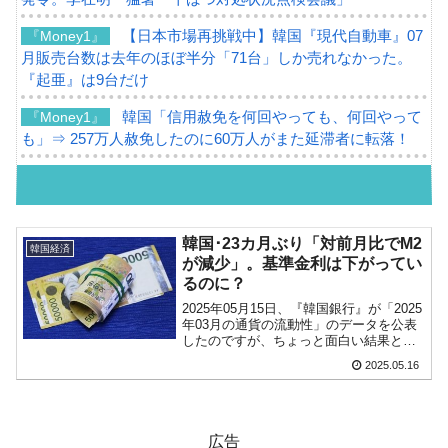
【日本市場再挑戦中】韓国『現代自動車』07
『Money1』
月販売台数は去年のほぼ半分「71台」しか売れなかった。
『起亜』は9台だけ
韓国「信用赦免を何回やっても、何回やって
『Money1』
も」⇒ 257万人赦免したのに60万人がまた延滞者に転落！
韓国K9専用砲弾･装薬自動供給装甲車両･珍兵
『Money1』
器「K10」が改良に乗り出す。
韓国「2026年07月の輸出入」絶好調。半導体
『Money1』
韓国･23カ月ぶり「対前月比でM2
韓国経済
だけで410億ドル、輸出全体の41％もある
が減少」。基準金利は下がってい
るのに？
韓国･李在明「青年層の雇用状況が悪い。せ
『Money1』
2025年05月15日、『韓国銀行』が「2025
や、若者に起業させよう」⇒ どんな雇用対策だソレ。
年03月の通貨の流動性」のデータを公表
したのですが、ちょっと面白い結果とな
【韓国の外貨準備】2026年07月は4,279億ド
『Money1』
っています。⇒参照・引用元：『韓国銀
2025.05.16
行』公式サイト「2025年03月の通貨流動
ル。外平債の発行「19.4億ドル」
性」広義の通貨流動性を示す「M2」が対
前...
韓国「ここは北朝鮮なのか。選管がサーバー
『Money1』
にウソのデータを入力したのは明白だ」
広告