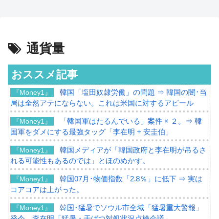
通貨量
おススメ記事
韓国「塩田奴隷労働」の問題 ⇒ 韓国の闇･当
『Money1』
局は全然アテにならない。これは米国に対するアピール
「韓国軍はたるんでいる」案件 × ２。⇒ 韓
『Money1』
国軍をダメにする最強タッグ「李在明 + 安圭伯」
韓国メディアが「韓国政府と李在明が吊るさ
『Money1』
れる可能性もあるのでは」とほのめかす。
韓国07月･物価指数「2.8％」に低下 ⇒ 実は
『Money1』
コアコアは上がった。
韓国･猛暑でソウル市全域「猛暑重大警報」
『Money1』
発令。李在明「猛暑・干ばつ対処状況点検会議」