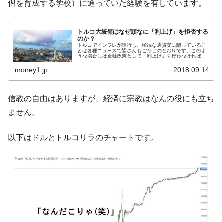
侶を育成する学校）に通っていた経験を有しています。
「KDDX」1番艦、2032年竣工と公示
【対日本円】ウォン安が急進！ 日米の協調
『Money1』
トルコ大統領はなぜ頑なに「利上げ」を拒否する
に韓国がいっちょがみしたのでは。
のか？
トルコでインフレが進行し、極端な通貨安に陥っているこ
韓国政府『BYD』車への補助金を全廃 ⇒ 実
とは各種ニュースで皆さんもご存じのとおりです。このよ
『Money1』
うな場合には金融政策として「利上げ」を行わなければな
は韓国で『BYD』車は売れている。6カ月で対前年同期比
りません。つまりお金の価値を上げるために、流通量を絞
るよう誘導するわけです。これは経...
money1.jp
2018.09.14
1.9倍！
在韓米国大使スティールが着韓！⇒ さっそ
『Money1』
信教の自由はありますが、経済に宗教はなんの役にも立ち
く空港に詰めかけ「出て行け！」「極右勢力」のプラカー
ドを掲げる「在韓反米勢力」
ません。
韓国政府「2035年までに18.4GW規模のAIデ
『Money1』
以下はドルとトルコリラのチャートです。
ータセンター整備」⇒ だから無理だってば。
JPモルガン「韓国レバレッジETFの清算は
『Money1』
ほぼ終わった」
韓国『国民年金公団』株価暴落で200兆蒸
『Money1』
発。
韓国政府「ニセＫ-ブランドを通報しようキ
『Money1』
ャンペーン」⇒ あの名物教授も登場！