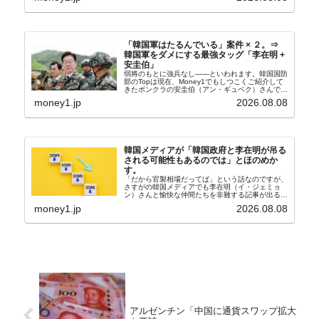
奴隷...
「韓国軍はたるんでいる」案件 × ２。⇒
韓国軍をダメにする最強タッグ「李在明 +
安圭伯」
弱将のもとに強兵なし――といわれます。韓国国防
部のTopは現在、Money1でもしつこくご紹介して
きたボンクラの安圭伯（アン・ギュベク）さんで
す。↑経済的無知蒙昧な李在明（イ・ジェミョン）
money1.jp
2026.08.08
さんと「韓国初の文官上がり」の国防部長官安圭伯
（アン...
韓国メディアが「韓国政府と李在明が吊る
される可能性もあるのでは」とほのめか
す。
「だから官製相場だってば」という話なのですが、
さすがの韓国メディアでも李在明（イ・ジェミョ
ン）さんと愉快な仲間たちを非難する記事が出るよ
うになっています。もちろん株価の暴落についてで
money1.jp
2026.08.08
『朝鮮日報』に面白い記事が出ています。「東西南
北」というコ...
アルゼンチン「中国に通貨スワップ拡大