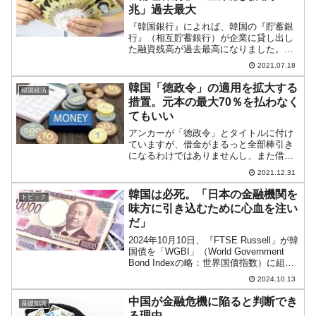
兆」過去最大
『韓国銀行』によれば、韓国の『貯蓄銀
行』（相互貯蓄銀行）が企業に貸し出し
た融資残高が過去最高になりました。
2021年04月末時点で2007年以降最大の
2021.07.18
「48兆9,992億ウォン」（約4兆7,039億
円）を記録。前年同期比で20％も増加し
韓国「徳政令」の適用を拡大する
韓国経済
てい...
措置。元本の最大70％を払わなく
てもいい
アンカーが「徳政令」とタイトルに付け
ていますが、借金がまるっと全部棒引き
になるわけではありませんし、また借金
を割り引きにしてくれるシステムはすで
2021.12.31
に韓国にあります。今回あらためてご紹
介するのは、システムをより利用しやす
韓国は必死。「日本の金融機関を
トピック
く改編するからです。保証...
味方に引き込むために心血を注い
だ」
2024年10月10日、『FTSE Russell」が韓
国債を「WGBI」（World Government
Bond Indexの略：世界国債指数）に組み
込むことを公表しました。韓国では、悲
2024.10.13
願達成ということで、またぞろ「韓国が
世界に認めら...
中国が金融危機に陥ると判断でき
基礎知識
る理由