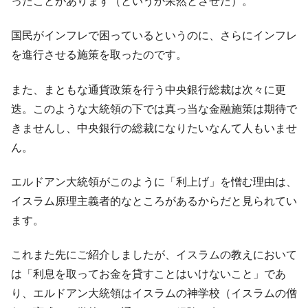
『Money1』
ったことがあります（というか呆然とさせた）。
ル」まで拡大 ⇒ 海外資金の動きに強く左右される状態
国民がインフレで困っているというのに、さらにインフレ
韓国･帰ってきた李在明。李在明を支持しな
『Money1』
い「50.5％」に上昇
を進行させる施策を取ったのです。
韓国大統領府ボンクラ政策室長が告発され
『Money1』
また、まともな通貨政策を行う中央銀行総裁は次々に更
た ⇒ 国家が行った恐るべき株価操作であり、空前の国政壟
断
迭。このような大統領の下では真っ当な金融施策は期待で
きませんし、中央銀行の総裁になりたいなんて人もいませ
韓国･警察職員が「丸刈りになって抗議活
『Money1』
動」
ん。
中国だけが鉄鋼輸出を異常増加させる ⇒ 中
『Money1』
エルドアン大統領がこのように「利上げ」を憎む理由は、
国の過剰生産が世界を蝕む。
イスラム原理主義者的なところがあるからだと見られてい
韓国製造業「半導体絶好調」のウラで他業
『Money1』
種は全般的「不調」⇒ PSIが示す現況は決して良くない。
ます。
【米韓激突案件】韓国消費者院が『クーパ
『Money1』
これまた先にご紹介しましたが、イスラムの教えにおいて
ン』1人当たり賠償10万ウォンを認定 ⇒ 総額3兆7,000億
は「利息を取ってお金を貸すことはいけないこと」であ
韓国で猛暑。南東部では干ばつ
『Money1』
り、エルドアン大統領はイスラムの神学校（イスラムの僧
韓国型イージス搭載の次世代駆逐艦
『Money1』