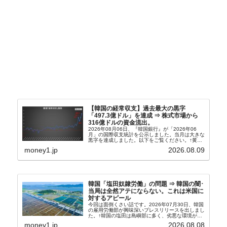
【韓国の経常収支】過去最大の黒字
「497.3億ドル」を達成 ⇒ 株式市場から
316億ドルの資金流出。
2026年08月06日、『韓国銀行』が「2026年06
月」の国際収支統計を公示しました。当月は大きな
黒字を達成しました。以下をご覧ください。↑黄色
の傾向ペンでフォーカスしているのが2026年06月
money1.jp
2026.08.09
の経常収支です。2026年06月貿易収支：4...
韓国「塩田奴隷労働」の問題 ⇒ 韓国の闇･
当局は全然アテにならない。これは米国に
対するアピール
今回は面倒くさい話です。2026年07月30日、韓国
の雇用労働部が興味深いプレスリリースを出しまし
た。↑韓国の塩田は島嶼部に多く、劣悪な環境が一
般に見られることが少ないため、事件の発覚を妨げ
money1.jp
2026.08.08
たといわれます（後述）。これは、いわゆる「塩田