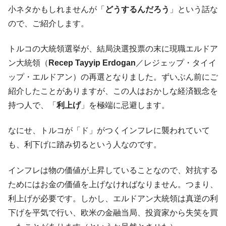
韓国K9専用砲弾･装薬自動供給装甲車両･珍
『Money1』
小ネタかもしれませんが「
どうするんだろう
」という話な
兵器「K10」が改良に乗り出す。
ので、ご紹介します。
韓国「2026年07月の輸出入」絶好調。半導
『Money1』
体だけで410億ドル、輸出全体の41％もある
トルコの大統領選挙が、結局決選投票の末に現職エルドア
韓国･李在明「青年層の雇用状況が悪い。せ
『Money1』
ン大統領（
Recep Tayyip Erdogan
／レジェップ・タイイ
や、若者に起業させよう」⇒ どんな雇用対策だソレ。
ップ・エルドアン）の再選となりました。ずいぶん前にご
【韓国の外貨準備】2026年07月は4,279億ド
『Money1』
紹介したことがありますが、この人はおかしな経済観念を
ル。外平債の発行「19.4億ドル」
持つ人で、「
利上げ
」を極端に忌避します。
韓国「ここは北朝鮮なのか。選管がサーバ
『Money1』
ーにウソのデータを入力したのは明白だ」
なにせ、トルコが「ド」がつくインフレに襲われていて
韓国･李在明さっそく不動産対策で浅薄な発
『Money1』
も、利下げに踏み切るという人なのです。
言。
インフレは物の価値が上昇していることなので、対抗する
韓国は「中国と同じく」投資に不適格な国
『Money1』
だ。
ためにはお金の価値を上げなければなりません。つまり、
『韓国銀行』が「金の保有量を増やしま
利上げが必要です。しかし、エルドアン大統領は真逆の利
『Money1』
す」⇒「金を経由するドル入手」手段ではないのか？
下げを平気で行い、欧米の金融当局、投資家から失笑を買
韓国･外為取引量「1日当たり1,214.4億ド