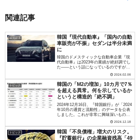
関連記事
韓国『現代自動車』「国内の自動
韓国経済
車販売が不振」セダンは半分未満
に
韓国のドメスティックな自動車企業『現
代自動車』は2023年の業績が絶好調でし
た――という話になっているのですが、
実は足元の「国内」がぐらついていま
2024.02.06
す。非常に面白いデータが出ています。
2024年01月の韓国内の自動車販売台数が
韓国の「M2の増加」10カ月で7％
トピック
不振だったのです...
を超える異常。何を示しているか
というと構造的「絶不調」
2024年12月16日、『韓国銀行』が「2024
年10月の通貨と流動性」のデータを公表
しました。これが非常に興味深いもので
す。今回は何がおかしいのか、データか
2024.12.18
ら何が読み取れるかをご紹介します。ま
ず以下をご覧ください。上の表組を日本
韓国「不良債権」増大のリスク。
トピック
語に訳した...
『貯蓄銀行』の企業融資残高「49