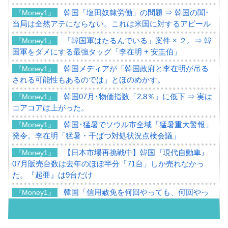
韓国「塩田奴隷労働」の問題 ⇒ 韓国の闇･
『Money1』
当局は全然アテにならない。これは米国に対するアピール
「韓国軍はたるんでいる」案件 × ２。⇒ 韓
『Money1』
国軍をダメにする最強タッグ「李在明 + 安圭伯」
韓国メディアが「韓国政府と李在明が吊る
『Money1』
される可能性もあるのでは」とほのめかす。
韓国07月･物価指数「2.8％」に低下 ⇒ 実は
『Money1』
コアコアは上がった。
韓国･猛暑でソウル市全域「猛暑重大警報」
『Money1』
発令。李在明「猛暑・干ばつ対処状況点検会議」
【日本市場再挑戦中】韓国『現代自動車』
『Money1』
07月販売台数は去年のほぼ半分「71台」しか売れなかっ
た。『起亜』は9台だけ
韓国「信用赦免を何回やっても、何回やっ
『Money1』
ても」⇒ 257万人赦免したのに60万人がまた延滞者に転
落！