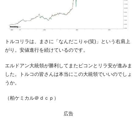
韓国「橋が落ちました」⇒ 耐久性「なさす
『Money1』
ぎ」では。
韓国鉄鋼最大手『POSCO』ズブズブ沈む。
『Money1』
営業利益80.2％も減少
トルコリラは、まさに「なんだこりゃ(笑)」という右肩上
米国下院「韓国の公務員個人をターゲット
『Money1』
にぶん殴る法案」提出！⇒ クーパン問題は合衆国企業に対
がり。安値進行を続けているのです。
する差別。許してはおかぬ
エルドアン大統領が勝利してまたピコンとリラ安が進みま
韓国ボンクラ政策室長･金容範、株価暴落に
『Money1』
他人事のような発言。
した。トルコの皆さんは本当にこの大統領でいいのでしょ
うか。
日本の誇る海洋資源調査船『白嶺』は先進技術の
Fact1
塊！
（柏ケミカル＠ｄｃｐ）
夏の甲子園、優勝校を最も多く輩出している都道
Fact1
府県とは？
広告
今話題の「楽天ライオンズ」とは？
Fact1
奇跡の毛色「白毛馬」とは？
Fact1