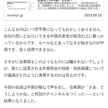
お金をくれ24条」を公表！
中国の国務院が傑作な政策提言を行い、2023年08月13
日、商務部がこれを公表しました。「外国企業の投資環境
のさらなる最適化と外商投資誘致努力の強化に関する意
見」という提言です。商務部の説明では、国内外の情勢を
よりよく融合させ、市場重視、法...
money1.jp
2023.08.16
こんなものはいつ空手形になってもおかしくありません。
自分の思いどおりにできる中国共産党が経済の上に載っか
っているからです。ルールなどあってなきが如きなのが中
国です。全く信用できません。
さすがに合衆国もこのようなものには騙されないでしょう
が、新たに設置される作業部会や技術・技術保護について
の協議がどのように進展するのかは見ものです。
今回の会談は中国が猫なで声を出し、合衆国が「さあ、ど
うしようかね」と対話のチャンネルをつくった――という
結果になりました。