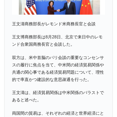
1.9倍！
在韓米国大使スティールが着韓！⇒ さっそ
『Money1』
く空港に詰めかけ「出て行け！」「極右勢力」のプラカー
ドを掲げる「在韓反米勢力」
王文濤商務部長がレモンド米商務長官と会談
韓国政府「2035年までに18.4GW規模のAIデ
『Money1』
王文博商務部長は8月28日、北京で来日中のレモ
ータセンター整備」⇒ だから無理だってば。
ンド合衆国商務長官と会談した。
JPモルガン「韓国レバレッジETFの清算は
『Money1』
ほぼ終わった」
双方は、米中首脳のパリ会談の重要なコンセンサ
韓国『国民年金公団』株価暴落で200兆蒸
『Money1』
スの履行に焦点を当て、中米間の経済貿易関係や
発。
共通の関心事である経済貿易問題について、理性
韓国政府「ニセＫ-ブランドを通報しようキ
『Money1』
的で率直かつ建設的な意思疎通を行った。
ャンペーン」⇒ あの名物教授も登場！
韓国「橋が落ちました」⇒ 耐久性「なさす
『Money1』
王文濤は、経済貿易関係は中米関係のバラストで
ぎ」では。
あると述べた。
韓国鉄鋼最大手『POSCO』ズブズブ沈む。
『Money1』
営業利益80.2％も減少
両国間の貿易は、それぞれの経済と世界経済にと