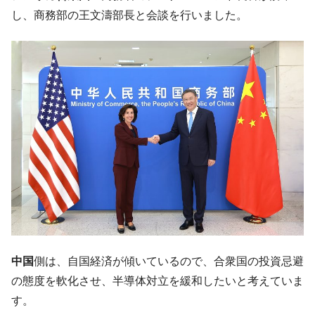
や、若者に起業させよう」⇒ どんな雇用対策だソレ。
し、商務部の王文濤部長と会談を行いました。
【韓国の外貨準備】2026年07月は4,279億ド
『Money1』
ル。外平債の発行「19.4億ドル」
韓国「ここは北朝鮮なのか。選管がサーバ
『Money1』
ーにウソのデータを入力したのは明白だ」
韓国･李在明さっそく不動産対策で浅薄な発
『Money1』
言。
韓国は「中国と同じく」投資に不適格な国
『Money1』
だ。
『韓国銀行』が「金の保有量を増やしま
『Money1』
す」⇒「金を経由するドル入手」手段ではないのか？
韓国･外為取引量「1日当たり1,214.4億ド
『Money1』
ル」まで拡大 ⇒ 海外資金の動きに強く左右される状態
韓国･帰ってきた李在明。李在明を支持しな
『Money1』
中国
側は、自国経済が傾いているので、合衆国の投資忌避
い「50.5％」に上昇
の態度を軟化させ、半導体対立を緩和したいと考えていま
韓国大統領府ボンクラ政策室長が告発され
『Money1』
す。
た ⇒ 国家が行った恐るべき株価操作であり、空前の国政壟