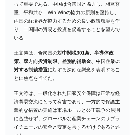
米国下院「韓国の公務員個人をターゲット
『Money1』
って重要である。中国は合衆国と協力し、相互尊
にぶん殴る法案」提出！⇒ クーパン問題は合衆国企業に対
重、平和共存、Win-Winの協力の原則を堅持し、
する差別。許してはおかぬ
両国の経済界が協力するための良い政策環境を作
韓国ボンクラ政策室長･金容範、株価暴落に
『Money1』
り、二国間の貿易と投資を促進することを望んで
他人事のような発言。
いる。
韓国半導体『SKハイニックス』2026年2Qの
『Money1』
業績「史上最高益」当期純利益は前年同期比13.4倍に。
王文涛は、合衆国の
対中関税301条、半導体政
韓国･加徳島新国際空港「またも暗礁」の危
『Money1』
策、双方向投資制限、差別的補助金、中国企業に
機 ⇒ 10.7兆では損が出るからできない。
対する制裁措置
に対する深刻な懸念を表明するこ
日本の誇る海洋資源調査船『白嶺』は先進技術の
Fact1
とに焦点を当てた。
塊！
夏の甲子園、優勝校を最も多く輩出している都道
Fact1
王文涛は、一般化された国家安全保障は正常な経
府県とは？
済貿易交流にとって有害であり、一方的で保護主
今話題の「楽天ライオンズ」とは？
Fact1
義的な措置の実施は市場ルールと公正競争の原則
奇跡の毛色「白毛馬」とは？
Fact1
に合致せず、グローバルな産業チェーンのサプラ
イチェーンの安全と安定を害するだけであると述
全て勝つといくら？ 競馬GI競走で勝利騎手がもら
Fact1
える賞金とは？