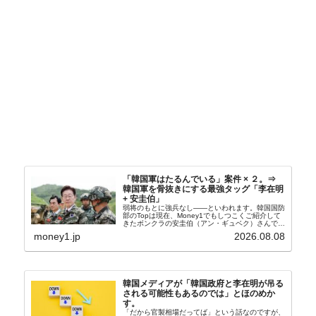
「韓国軍はたるんでいる」案件 × ２。⇒
韓国軍を骨抜きにする最強タッグ「李在明
+ 安圭伯」
弱将のもとに強兵なし――といわれます。韓国国防
部のTopは現在、Money1でもしつこくご紹介して
きたボンクラの安圭伯（アン・ギュベク）さんで
す。↑経済的無知蒙昧な李在明（イ・ジェミョン）
money1.jp
2026.08.08
さんと「韓国初の文官上がり」の国防部長官安圭伯
（アン...
韓国メディアが「韓国政府と李在明が吊る
される可能性もあるのでは」とほのめか
す。
「だから官製相場だってば」という話なのですが、