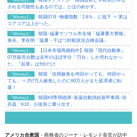
される可能性もあるのでは」とほのめかす。
韓国07月･物価指数「2.8％」に低下 ⇒ 実は
『Money1』
コアコアは上がった。
韓国･猛暑でソウル市全域「猛暑重大警報」
『Money1』
発令。李在明「猛暑・干ばつ対処状況点検会議」
【日本市場再挑戦中】韓国『現代自動車』
『Money1』
07月販売台数は去年のほぼ半分「71台」しか売れなかっ
た。『起亜』は9台だけ
韓国「信用赦免を何回やっても、何回やっ
『Money1』
ても」⇒ 257万人赦免したのに60万人がまた延滞者に転
落！
韓国K9専用砲弾･装薬自動供給装甲車両･珍
『Money1』
兵器「K10」が改良に乗り出す。
韓国「2026年07月の輸出入」絶好調。半導
『Money1』
体だけで410億ドル、輸出全体の41％もある
韓国･李在明「青年層の雇用状況が悪い。せ
『Money1』
アメリカ合衆国
・商務省のジーナ・レモンド長官が訪中