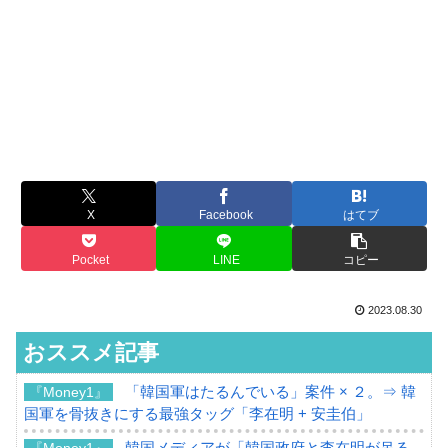
X
Facebook
はてブ
Pocket
LINE
コピー
2023.08.30
おススメ記事
「韓国軍はたるんでいる」案件 × ２。⇒ 韓
『Money1』
国軍を骨抜きにする最強タッグ「李在明 + 安圭伯」
韓国メディアが「韓国政府と李在明が吊る
『Money1』