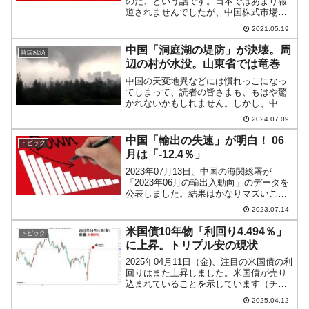
のだ、という話です。日本ではあまり報
道されませんでしたが、中国株式市場が
揺れ、ついに『中国証券管理監督委員
2021.05.19
会』が乗り出すはめになっています。株
価操作を行っている企業をさらしてい
中国「洞庭湖の堤防」が決壊。周
韓国経済
く！ことの起こりは、私募ファ...
辺の村が水没。山東省では竜巻
中国の天変地異などには慣れっこになっ
てしまって、読者の皆さまも、もはや驚
かれないかもしれません。しかし、中国
南部の水害は拡大しています。2024年07
2024.07.09
月06日、水量が異常に増えたために湖南
省「洞庭湖」の堤防が決壊、付近の村が
中国「輸出の失速」が明白！ 06
トピック
水没するという事...
月は「-12.4％」
2023年07月13日、中国の海関総署が
「2023年06月の輸出入動向」のデータを
公表しました。結果はかなりマズいこと
になっています。中国のリオープニング
2023.07.14
などといわれきましたが失速が明らかで
す。以下をご覧ください。2023年06月輸
米国債10年物「利回り4.494％」
トピック
出：2,...
に上昇。トリプル安の現状
2025年04月11日（金)、注目の米国債の利
回りはまた上昇しました。米国債が売り
込まれていることを示しています（チャ
ートは『Investing.com』より引用：以下
2025.04.12
同）。米国債の売却が進んでいる要因と