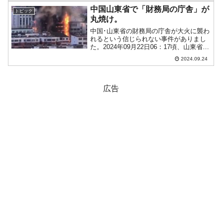
して、以下が挙げられます。1. 米中...
中国山東省で「財務局の庁舎」が
トピック
丸焼け。
中国･山東省の財務局の庁舎が大火に襲わ
れるという信じられない事件がありまし
た。2024年09月22日06：17頃、山東省徳
州市斉河県財政局の庁舎で火事が発生。
2024.09.24
庁舎に燃え広がってほとんど丸焼けにな
りました（以下は現地消防局の出したプ
レスリリー...
広告