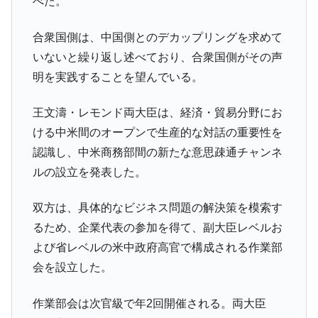
べた。
平成仮面ライダーの意外すぎるモチーフとは？
Fact1
合衆国側は、中国側とのデカップリングを求めて
発表から2日で大崩壊、鳴かず飛ばずに終わりそう
Fact1
いないと繰り返し述べており、合衆国側がその声
なスーパーリーグとは？
明を実践することを望んでいる。
日本人マスターズ挑戦の歴史。松山以前に最高位
Fact1
だった選手とは？
王文濤・レモンド両大臣は、経済・貿易分野にお
甲子園通算本塁打、最多の清原に次いで多く打っ
Fact1
ける中米間のオープンで生産的な対話の重要性を
ている意外な選手とは？
認識し、中米商務部間の新たな意思疎通チャンネ
セレクトセールの高額取引馬が稼いだ金額とは？
Fact1
ルの設立を発表した。
双方は、具体的なビジネス問題の解決策を模索す
るため、企業代表の参加を得て、副大臣レベルお
よび省レベルの米中政府高官で構成される作業部
会を設立した。
作業部会は次官級で年2回開催される。両大臣