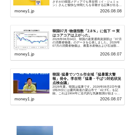
さすがの韓国メディアでも李在明（イ・ジェミョ
ン）さんと愉快な仲間たちを非難する記事が出るよ
うになっています。もちろん株価の暴落についてで
money1.jp
2026.08.08
『朝鮮日報』に面白い記事が出ています。「東西南
北」というコ...
韓国07月･物価指数「2.8％」に低下 ⇒ 実
はコアコアは上がった。
2026年08月04日、韓国の産業通商資源部は「07月
の消費者物価」のデータを公表しました。2026年
07月の消費者物価は、農畜水産物および石油類の
上昇率が鈍化したことなどにより、前年同月比
2.8％上昇（06月は3.2％）となり、上昇率は前...
money1.jp
2026.08.07
韓国･猛暑でソウル市全域「猛暑重大警
報」発令。李在明「猛暑・干ばつ対処状況
点検会議」
2026年夏。韓国は猛暑です。2026年08月2日午後
1時26分には慶尚南道の梁山市で「42.5℃」を記
録。これは1904年に近代的な気象観測が始まって
以来の韓国史上最高気温です。08月04日には、ソ
money1.jp
2026.08.07
ウル市全域への「猛暑重大警報」が発令され...