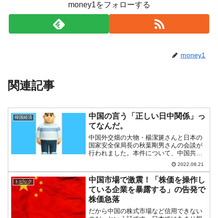
money1をフォローする
money1
関連記事
中国の言う「正しい日中関係」っ
韓国経済
てなんだ。
中国外交畑の大物・楊潔篪さんと日本の
国家安全保局長の秋葉剛男さんの会談が
行われました。本件について、中国共産
党の英語版御用新聞『Global Times』に
2022.08.21
「正しい日中関係を保つべき」という、
日本政府を説教する社説が出ています。
中国市場で激震！「株価を操作し
トピック
以下に記事の...
ている企業を暴露する」の告発で
株価急落
だから中国の株式市場など信用できない