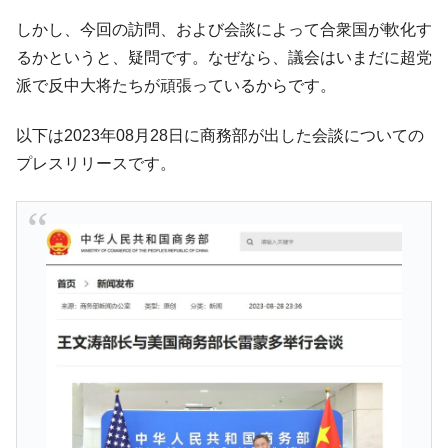
断
しかし、今回の訪問、および会談によって合衆国が軟化す
韓国･警察職員が「丸刈りになって抗議活
『Money1』
るかというと、疑問です。なぜなら、議会はいまだに超党
動」
派で反中大将たちが頑張っているからです。
中国だけが鉄鋼輸出を異常増加させる ⇒ 中
『Money1』
国の過剰生産が世界を蝕む。
以下は2023年08月28日に商務部が出した会談についての
韓国製造業「半導体絶好調」のウラで他業
『Money1』
プレスリリースです。
種は全般的「不調」⇒ PSIが示す現況は決して良くない。
【米韓激突案件】韓国消費者院が『クーパ
『Money1』
ン』1人当たり賠償10万ウォンを認定 ⇒ 総額3兆7,000億
韓国で猛暑。南東部では干ばつ
『Money1』
韓国型イージス搭載の次世代駆逐艦
『Money1』
「KDDX」1番艦、2032年竣工と公示
【対日本円】ウォン安が急進！ 日米の協調
『Money1』
に韓国がいっちょがみしたのでは。
韓国政府『BYD』車への補助金を全廃 ⇒ 実
『Money1』
は韓国で『BYD』車は売れている。6カ月で対前年同期比