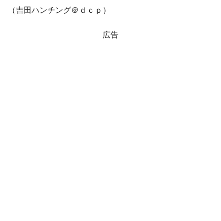
（吉田ハンチング＠ｄｃｐ）
広告