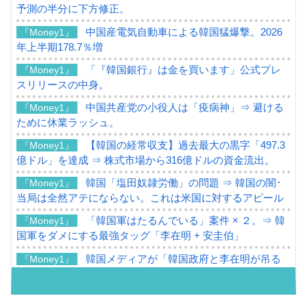
予測の半分に下方修正。
中国産電気自動車による韓国猛爆撃。2026
『Money1』
年上半期178.7％増
「『韓国銀行』は金を買います」公式プレ
『Money1』
スリリースの中身。
中国共産党の小役人は「疫病神」⇒ 避ける
『Money1』
ために休業ラッシュ。
【韓国の経常収支】過去最大の黒字「497.3
『Money1』
億ドル」を達成 ⇒ 株式市場から316億ドルの資金流出。
韓国「塩田奴隷労働」の問題 ⇒ 韓国の闇･
『Money1』
当局は全然アテにならない。これは米国に対するアピール
「韓国軍はたるんでいる」案件 × ２。⇒ 韓
『Money1』
国軍をダメにする最強タッグ「李在明 + 安圭伯」
韓国メディアが「韓国政府と李在明が吊る
『Money1』
される可能性もあるのでは」とほのめかす。
韓国07月･物価指数「2.8％」に低下 ⇒ 実は
『Money1』