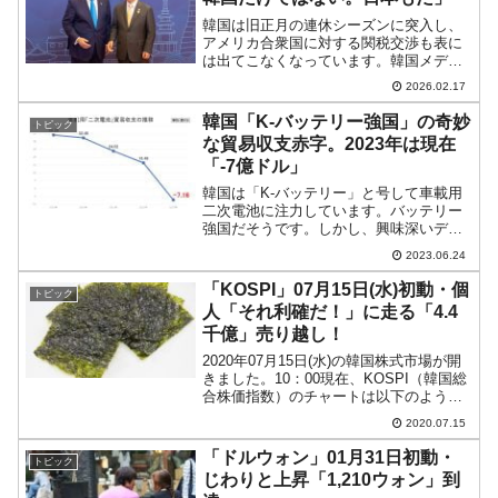
韓国は旧正月の連休シーズンに突入し、
アメリカ合衆国に対する関税交渉も表に
は出てこなくなっています。韓国メディ
ア『NEWSIS』が面白い記事を出してい
2026.02.17
ます。同記事から一部を以下に引きま
す。（前略）16日、通商当局によると、
韓国「K-バッテリー強国」の奇妙
トピック
産業通商資源部は13...
な貿易収支赤字。2023年は現在
「-7億ドル」
韓国は「K-バッテリー」と号して車載用
二次電池に注力しています。バッテリー
強国だそうです。しかし、興味深いデー
タがあるのです。車載用二次電池の輸出
2023.06.24
と輸入の差、すなわち貿易収支（輸出 -
輸入）を出してみると、意外なことが分
「KOSPI」07月15日(水)初動・個
トピック
かります。2023...
人「それ利確だ！」に走る「4.4
千億」売り越し！
2020年07月15日(水)の韓国株式市場が開
きました。10：00現在、KOSPI（韓国総
合株価指数）のチャートは以下のように
なっています（チャートは
2020.07.15
『Investing.com』より引用）。ドンとギ
ャップアップしてスタートしたのです
「ドルウォン」01月31日初動・
トピック
が、現...
じわりと上昇「1,210ウォン」到