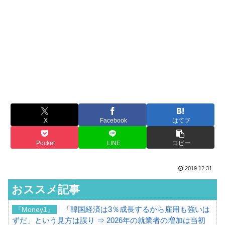
X
Facebook
はてブ
Pocket
LINE
コピー
2019.12.31
おススメ記事
「韓国経済は3％成長するから雇用も強いは
『Money1』
ずだ」という見方は誤り ⇒ 2026年の就業者の増加は当初