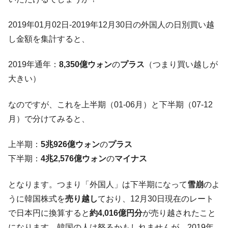
全て勝つといくら？ 競馬GI競走で勝利騎手がもら
Fact1
える賞金とは？
2019年01月02日-2019年12月30日の外国人の日別買い越
平成仮面ライダーの意外すぎるモチーフとは？
Fact1
し金額を集計すると、
発表から2日で大崩壊、鳴かず飛ばずに終わりそう
Fact1
なスーパーリーグとは？
2019年通年：
8,350億ウォン
の
プラス
（つまり買い越しが
日本人マスターズ挑戦の歴史。松山以前に最高位
Fact1
大きい）
だった選手とは？
甲子園通算本塁打、最多の清原に次いで多く打っ
Fact1
なのですが、これを上半期（01-06月）と下半期（07-12
ている意外な選手とは？
月）で分けてみると、
セレクトセールの高額取引馬が稼いだ金額とは？
Fact1
上半期：
5兆926億ウォン
の
プラス
下半期：
4兆2,576億ウォン
の
マイナス
となります。つまり「外国人」は下半期になって
雪崩
のよ
うに韓国株式を
売り越し
ており、12月30日現在のレート
で日本円に換算すると
約4,016億円分
が売り越されたこと
になります。韓国の人は怒るかもしれませんが、2019年