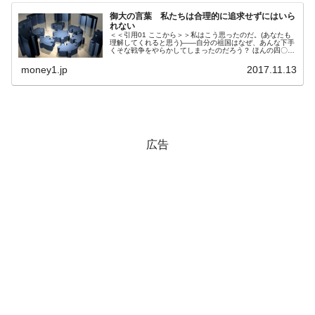
御大の言葉 私たちは合理的に追求せずにはいら
れない
＜＜引用01 ここから＞＞私はこう思ったのだ。(あなたも
理解してくれると思う)――自分の祖国はなぜ、あんな下手
くそな戦争をやらかしてしまったのだろう？ ほんの四〇年
前の戦争で、あれほど見事な大戦略的勝利をおさめた国(注
1)が、どうしてあそこ...
money1.jp
2017.11.13
広告