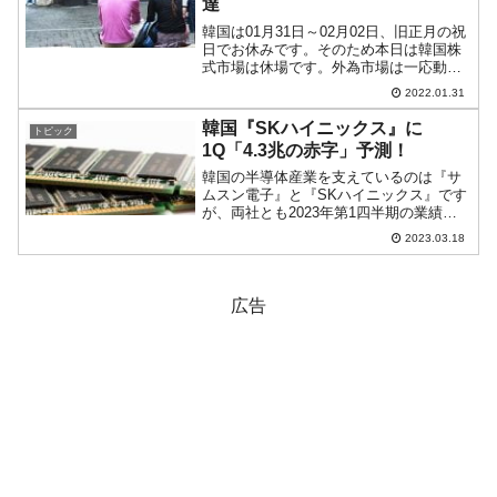
達
韓国は01月31日～02月02日、旧正月の祝
日でお休みです。そのため本日は韓国株
式市場は休場です。外為市場は一応動い
ております。2022年01月31日(月)の市場
2022.01.31
が開きました。10：13現在、ドルウォン
のチャートは以下のようになっています
韓国『SKハイニックス』に
トピック
（...
1Q「4.3兆の赤字」予測！
韓国の半導体産業を支えているのは『サ
ムスン電子』と『SKハイニックス』です
が、両社とも2023年第1四半期の業績は
悪いと予測されています。IT関連需要が
2023.03.18
回復せず、両社が主力製品としているメ
モリー半導体の価格が低迷したママだか
らです。少なくと...
広告