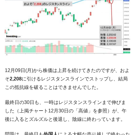
韓国「ここは北朝鮮なのか。選管がサーバ
『Money1』
ーにウソのデータを入力したのは明白だ」
韓国･李在明さっそく不動産対策で浅薄な発
『Money1』
言。
韓国は「中国と同じく」投資に不適格な国
『Money1』
だ。
『韓国銀行』が「金の保有量を増やしま
『Money1』
す」⇒「金を経由するドル入手」手段ではないのか？
12月09日(月)から株価は上昇を続けてきたのですが、およ
韓国･外為取引量「1日当たり1,214.4億ド
『Money1』
そ
2,208
に引けるレジスタンスラインでストップし、結局
ル」まで拡大 ⇒ 海外資金の動きに強く左右される状態
この抵抗線を破ることはできませんでした。
韓国･帰ってきた李在明。李在明を支持しな
『Money1』
い「50.5％」に上昇
最終日の30日も、一時はレジスタンスラインまで伸びま
韓国大統領府ボンクラ政策室長が告発され
『Money1』
した（上掲チャート12月30日の「高値」を参照）が、午
た ⇒ 国家が行った恐るべき株価操作であり、空前の国政壟
後に入るとズルズルと後退し、陰線に終わっています。
断
韓国･警察職員が「丸刈りになって抗議活
『Money1』
問題は、最終日も
外国人
による大幅な売り越しで終わった