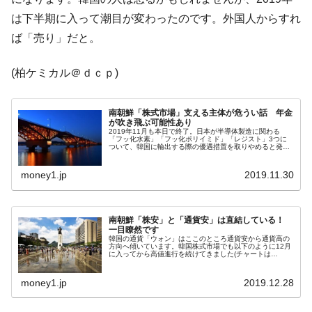
は下半期に入って潮目が変わったのです。外国人からすれ
ば「売り」だと。
(柏ケミカル＠ｄｃｐ)
南朝鮮「株式市場」支える主体が危うい話 年金
が吹き飛ぶ可能性あり
2019年11月も本日で終了。日本が半導体製造に関わる
「フッ化水素」「フッ化ポリイミド」「レジスト」3つに
ついて、韓国に輸出する際の優遇措置を取りやめると発表
したのは07月01日でした。その時点ではこれらの重要な素
材はおよそ1カ月-1カ月半...
money1.jp
2019.11.30
南朝鮮「株安」と「通貨安」は直結している！
一目瞭然です
韓国の通貨「ウォン」はここのところ通貨安から通貨高の
方向へ傾いています。韓国株式市場でも以下のように12月
に入ってから高値進行を続けてきました(チャートは
『Investing.com』より引用：以下同)。2019年12月27日
(金)16：0...
money1.jp
2019.12.28