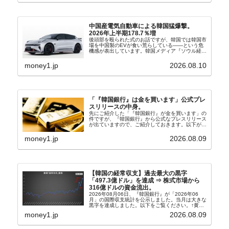
中国産電気自動車による韓国猛爆撃。
2026年上半期178.7％増
後頭部を殴られた式のお話ですが、韓国では韓国市
場を中国製のEVが食い荒らしている――という危
機感が表出しています。韓国メディア『ソウル経
済』の記事から一部を以下に引きます。記事タイト
ルは「中国EVの大攻勢…東風もプジョーと手を組
money1.jp
2026.08.10
み韓国進出」...
「『韓国銀行』は金を買います」公式プレ
スリリースの中身。
先にご紹介した「『韓国銀行』が金を買います」の
件ですが、『韓国銀行』から公式なプレスリリース
が出ていますので、ご紹介しておきます。以下が全
文和訳です。表題：韓国銀行、国内生産金の買い入
れ協力体制を構築□『韓国銀行』は、国内生産金の
money1.jp
2026.08.09
買い入れに...
【韓国の経常収支】過去最大の黒字
「497.3億ドル」を達成 ⇒ 株式市場から
316億ドルの資金流出。
2026年08月06日、『韓国銀行』が「2026年06
月」の国際収支統計を公示しました。当月は大きな
黒字を達成しました。以下をご覧ください。↑黄色
の傾向ペンでフォーカスしているのが2026年06月
money1.jp
2026.08.09
の経常収支です。2026年06月貿易収支：4...