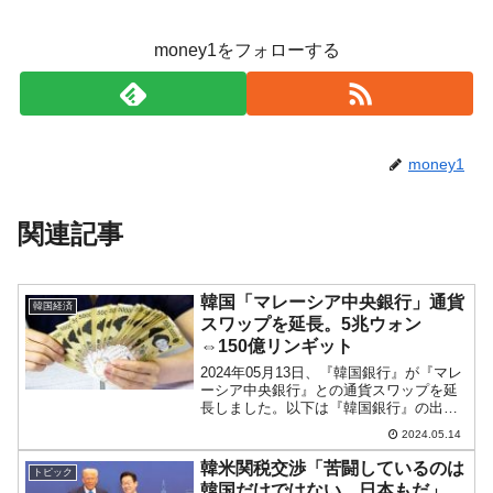
money1をフォローする
money1
関連記事
韓国「マレーシア中央銀行」通貨
韓国経済
スワップを延長。5兆ウォン
⇔150億リンギット
2024年05月13日、『韓国銀行』が『マレ
ーシア中央銀行』との通貨スワップを延
長しました。以下は『韓国銀行』の出し
たプレスリリースです。2024年05月13日
2024.05.14
公報 2024-05-17号題目 : 『韓国銀行』
『マレーシア中央銀行』とウォン...
韓米関税交渉「苦闘しているのは
トピック
韓国だけではない。日本もだ」