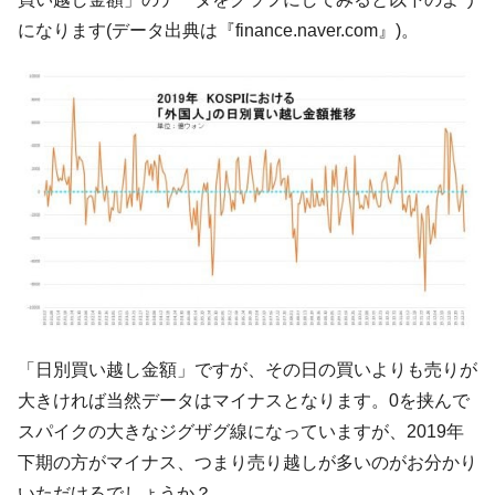
ドを掲げる「在韓反米勢力」
になります(データ出典は『finance.naver.com』)。
韓国政府「2035年までに18.4GW規模のAIデ
『Money1』
ータセンター整備」⇒ だから無理だってば。
JPモルガン「韓国レバレッジETFの清算は
『Money1』
ほぼ終わった」
韓国『国民年金公団』株価暴落で200兆蒸
『Money1』
発。
韓国政府「ニセＫ-ブランドを通報しようキ
『Money1』
ャンペーン」⇒ あの名物教授も登場！
日本の誇る海洋資源調査船『白嶺』は先進技術の
Fact1
塊！
夏の甲子園、優勝校を最も多く輩出している都道
Fact1
「日別買い越し金額」ですが、その日の買いよりも売りが
府県とは？
大きければ当然データはマイナスとなります。0を挟んで
今話題の「楽天ライオンズ」とは？
Fact1
スパイクの大きなジグザグ線になっていますが、2019年
奇跡の毛色「白毛馬」とは？
Fact1
下期の方がマイナス、つまり売り越しが多いのがお分かり
いただけるでしょうか？