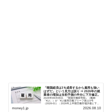
「韓国経済は3％成長するから雇用も強い
はずだ」という見方は誤り ⇒ 2026年の就
業者の増加は当初予測の半分に下方修正。
2026年08月06日、『韓国労働研究院』（略称
「KLI」）が「KLI雇用労働ブリーフ第115号
（2026-01）：2026年上半期労働市場評価と下半
期労働市場展望」を公表しました。Money1でも何
money1.jp
2026.08.10
度もご紹介していますが、政府が何よりも大...