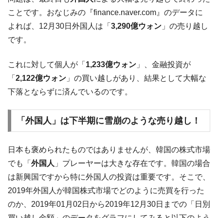
動」
ことです。おなじみの『finance.naver.com』のデータに
中国だけが鉄鋼輸出を異常増加させる ⇒ 中
『Money1』
よれば、12月30日外国人は「
3,290億ウォン
」の売り越し
国の過剰生産が世界を蝕む。
です。
韓国製造業「半導体絶好調」のウラで他業
『Money1』
種は全般的「不調」⇒ PSIが示す現況は決して良くない。
これに対して個人が「
1,233億ウォン
」、金融投資が
【米韓激突案件】韓国消費者院が『クーパ
『Money1』
「
2,122億ウォン
」の買い越しがあり、結果として大幅な
ン』1人当たり賠償10万ウォンを認定 ⇒ 総額3兆7,000億
下落とならずに済んでいるのです。
韓国で猛暑。南東部では干ばつ
『Money1』
韓国型イージス搭載の次世代駆逐艦
『Money1』
「外国人」は下半期に雪崩のような売り越し！
「KDDX」1番艦、2032年竣工と公示
【対日本円】ウォン安が急進！ 日米の協調
『Money1』
日本も褒められたものではありませんが、韓国の株式市場
に韓国がいっちょがみしたのでは。
でも「
外国人
」プレーヤーは大きな存在です。韓国の場合
韓国政府『BYD』車への補助金を全廃 ⇒ 実
『Money1』
は新興国ですから特に外国人の投資は重要です。そこで、
は韓国で『BYD』車は売れている。6カ月で対前年同期比
1.9倍！
2019年外国人が韓国株式市場でどのように売買を行った
のか、2019年01月02日から2019年12月30日までの「日別
在韓米国大使スティールが着韓！⇒ さっそ
『Money1』
く空港に詰めかけ「出て行け！」「極右勢力」のプラカー
買い越し金額」のデータをグラフにしてみると以下のよう