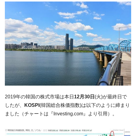
コアコアは上がった。
韓国･猛暑でソウル市全域「猛暑重大警報」
『Money1』
発令。李在明「猛暑・干ばつ対処状況点検会議」
【日本市場再挑戦中】韓国『現代自動車』
『Money1』
07月販売台数は去年のほぼ半分「71台」しか売れなかっ
た。『起亜』は9台だけ
韓国「信用赦免を何回やっても、何回やっ
『Money1』
ても」⇒ 257万人赦免したのに60万人がまた延滞者に転
落！
韓国K9専用砲弾･装薬自動供給装甲車両･珍
『Money1』
兵器「K10」が改良に乗り出す。
韓国「2026年07月の輸出入」絶好調。半導
『Money1』
2019年の韓国の株式市場は本日
12月30日
(火)が最終日で
体だけで410億ドル、輸出全体の41％もある
したが、
KOSPI
(韓国総合株価指数)は以下のように締まり
韓国･李在明「青年層の雇用状況が悪い。せ
『Money1』
ました（チャートは『Investing.com』より引用）。
や、若者に起業させよう」⇒ どんな雇用対策だソレ。
【韓国の外貨準備】2026年07月は4,279億ド
『Money1』
ル。外平債の発行「19.4億ドル」